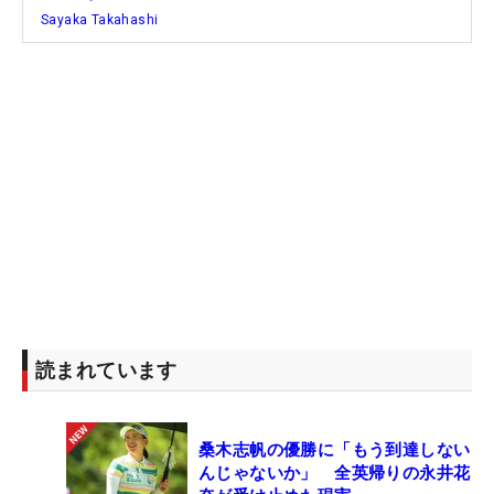
Sayaka Takahashi
するという活動も長年続けている。今週の大会終了
後も“新たな発注”が来て、製作が忙しくなる…なんて
いう、うれしい悲鳴があがることを待ちわびている
かもしれない。（文・間宮輝憲
読まれています
桑木志帆の優勝に「もう到達しない
んじゃないか」 全英帰りの永井花