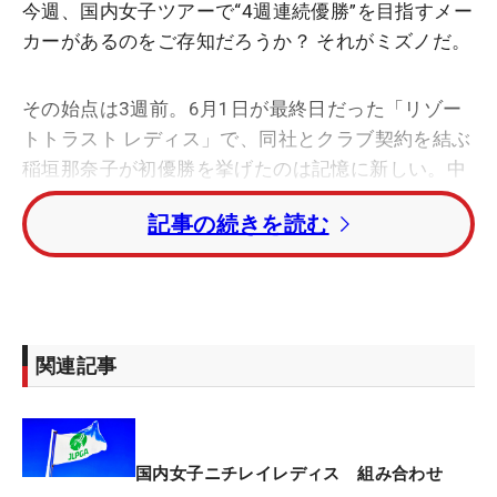
今週、国内女子ツアーで“4週連続優勝”を目指すメー
カーがあるのをご存知だろうか？ それがミズノだ。
その始点は3週前。6月1日が最終日だった「リゾー
トトラスト レディス」で、同社とクラブ契約を結ぶ
稲垣那奈子が初優勝を挙げたのは記憶に新しい。中
学時代から同社のクラブを使用する“ミズノ娘”は、
記事の続きを読む
優勝会見で「自信が無くてもしっかり真っ直ぐいっ
てくれるドライバー。アイアンも振りやすい。もと
もとアプローチが得意ではないのですが、ウェッジ
にも助けられました」など、その“愛”を語ってい
た。
関連記事
すると、その翌週はステップ・アップ・ツアー「プ
レナスレディースカップ」（5～7日）で、昨年から
同社のアイアン『ミズノプロ243』を使用する浜崎
国内女子ニチレイレディス 組み合わせ