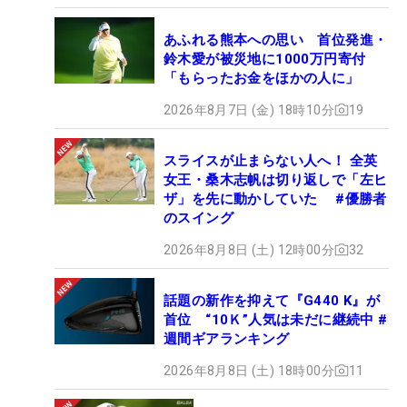
あふれる熊本への思い 首位発進・
鈴木愛が被災地に1000万円寄付
「もらったお金をほかの人に」
2026年8月7日 (金) 18時10分
19
スライスが止まらない人へ！ 全英
女王・桑木志帆は切り返しで「左ヒ
ザ」を先に動かしていた #優勝者
のスイング
2026年8月8日 (土) 12時00分
32
話題の新作を抑えて『G440 K』が
首位 “10Ｋ”人気は未だに継続中 #
週間ギアランキング
2026年8月8日 (土) 18時00分
11