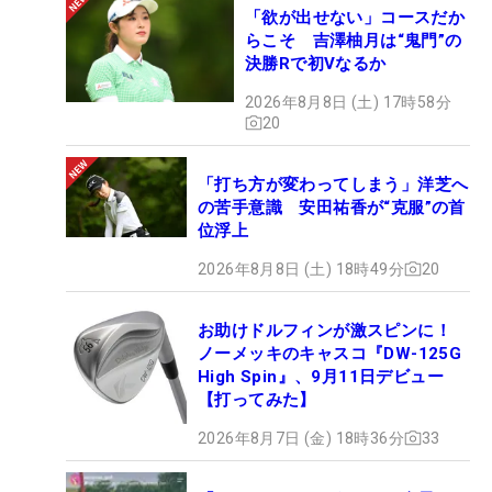
「欲が出せない」コースだか
らこそ 吉澤柚月は“鬼門”の
決勝Rで初Vなるか
2026年8月8日 (土) 17時58分
20
「打ち方が変わってしまう」洋芝へ
の苦手意識 安田祐香が“克服”の首
位浮上
2026年8月8日 (土) 18時49分
20
お助けドルフィンが激スピンに！
ノーメッキのキャスコ『DW-125G
High Spin』、9月11日デビュー
【打ってみた】
2026年8月7日 (金) 18時36分
33