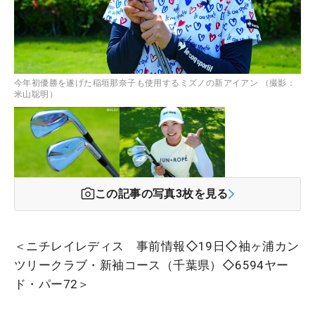
今年初優勝を遂げた稲垣那奈子も使用するミズノの新アイアン （撮影：
米山聡明）
この記事の写真
3
枚を見る
＜ニチレイレディス 事前情報◇19日◇袖ヶ浦カン
ツリークラブ・新袖コース（千葉県）◇6594ヤー
ド・パー72＞