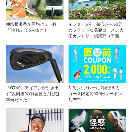
仲宗根澄香が平均パット数
インター5分、都心から60分
『TRTL』で6人抜き！
のフラットな美観コース。大
栄カントリー俱楽部（千葉
県）
『G740』アイアンが引き出
8-9月のプレーに2回使える！
す“反則級”の寛容性と飛びは
コース限定2,000円クーポン
本当だった！
配布中！