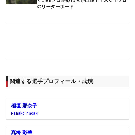
＜LIVE＞日本勢15人が出場！全米女子プロ
のリーダーボード
高橋は、「扱いやすくて、ミスヒットしても飛距離
が落ちない。中空だけど、打感がよくて、見た目も
中空っぽくなくかっこいい」というところがお気に
入りのポイント。昨年10月の「日本女子オープン」
から使用し、今季のパーオン率はニチレイ開幕前ま
でで「75.1938％」の2位につけている。
今季は他にも4月の「ヤマハレディースオープン葛
城」を制した穴井詩も、20年発売のアイアン『JPX
関連する選手プロフィール・成績
921 ツアー』を長年愛用するミズノユーザーだ。そ
して同じ月に海外メジャー「シェブロン選手権」を
制した西郷真央のアイアンも、同社の『JPX 923
稲垣 那奈子
FORGED』と旋風を巻き起こしている。
Nanako Inagaki
ミズノは同社のクラブを使用している選手が優勝し
髙橋 彩華
た際、そのヘッドがついたトロフィーをプレゼント