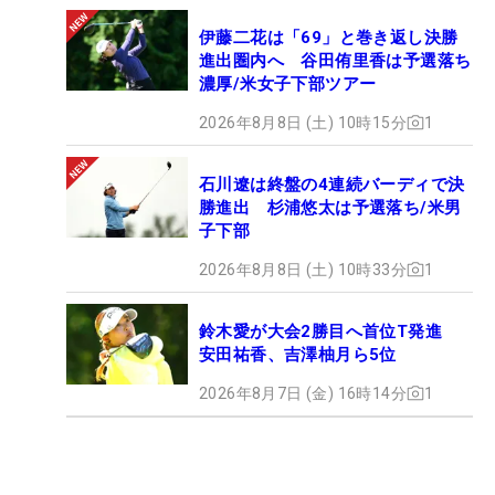
伊藤二花は「69」と巻き返し決勝
進出圏内へ 谷田侑里香は予選落ち
濃厚/米女子下部ツアー
2026年8月8日 (土) 10時15分
1
石川遼は終盤の4連続バーディで決
勝進出 杉浦悠太は予選落ち/米男
子下部
2026年8月8日 (土) 10時33分
1
鈴木愛が大会2勝目へ首位T発進
安田祐香、吉澤柚月ら5位
2026年8月7日 (金) 16時14分
1