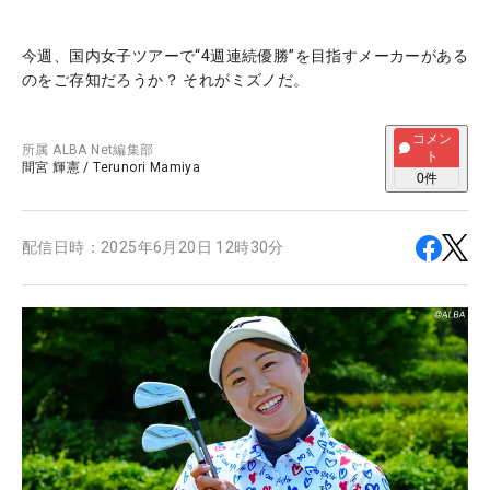
今週、国内女子ツアーで“4週連続優勝”を目指すメーカーがある
のをご存知だろうか？ それがミズノだ。
コメン
所属
ALBA Net編集部
ト
間宮 輝憲
/
Terunori Mamiya
0
件
配信日時：
2025年6月20日 12時30分