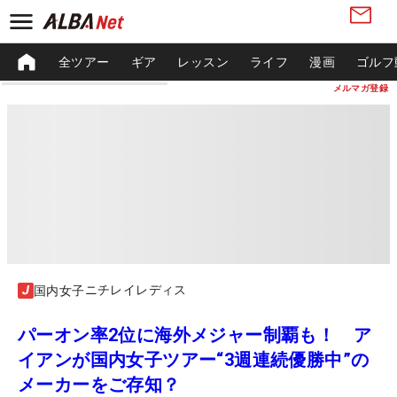
全ツアー
ギア
レッスン
ライフ
漫画
ゴルフ
メルマガ登録
ニチレイレディス
国内女子
パーオン率2位に海外メジャー制覇も！ ア
イアンが国内女子ツアー“3週連続優勝中”の
メーカーをご存知？