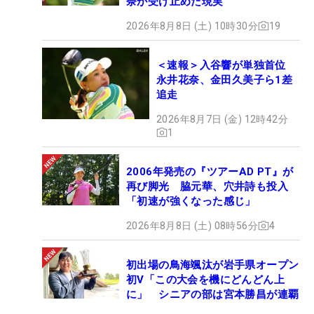
奈が受け止めた現実
2026年8月8日 (土) 10時30分
19
＜速報＞入谷響が単独首位
永井花奈、金田久美子ら1差
追走
2026年8月7日 (金) 12時42分
1
2006年発売の『ツアーAD PT』が
再び脚光 脇元華、穴井詩も投入
「初速が強くなった感じ」
2026年8月8日 (土) 08時56分
4
初出場の鳥海颯汰が岩手県オープン
初V「この大会を機にどんどん上
に」 シニアの部は宮本勝昌が連覇