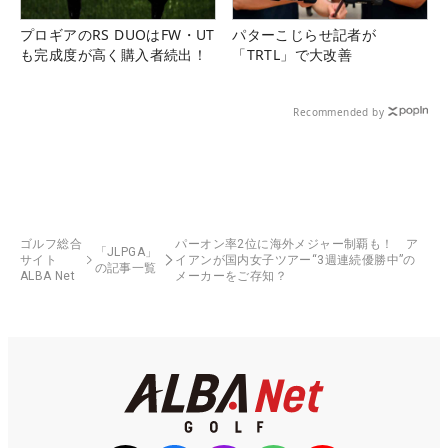
プロギアのRS DUOはFW・UT
パターこじらせ記者が
も完成度が高く購入者続出！
「TRTL」で大改善
Recommended by
ゴルフ総合
パーオン率2位に海外メジャー制覇も！ ア
「JLPGA」
サイト
イアンが国内女子ツアー“3週連続優勝中”の
の記事一覧
ALBA Net
メーカーをご存知？