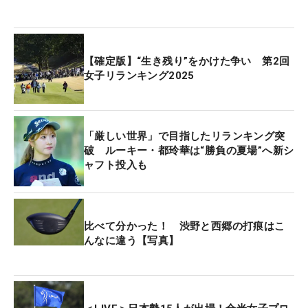
未来がプロ初優勝。さらに先週のレギュラーツアー
「宮里藍 サントリーレディスオープン」では、稲垣
と同じアイアンの『ミズノプロ245』を使用する高
橋彩華が3年ぶりの勝利をつかみとった。現在、ミ
【確定版】“生き残り”をかけた争い 第2回
ズノアイアンが3週連続で優勝を挙げている、とい
女子リランキング2025
うわけだ。
昨年の開幕から245を使用する稲垣は、愛用の理由
「厳しい世界」で目指したリランキング突
について「ミズノさんのクラブはとにかく顔がよく
破 ルーキー・都玲華は“勝負の夏場”へ新シ
ャフト投入も
て、構えた時に安心感があります。アイアンは直進
性があって、しっかり思ったところに打てる。出球
が安定しますね」と話す。中空で、いわゆる飛び系
アイアンを選んだ理由については、「打感」が決め
比べて分かった！ 渋野と西郷の打痕はこ
んなに違う【写真】
手。「ウッド、UT…と、すべてのフェースの向き方
に流れがある。UTだけが閉じている…とかがない
し、そういう点が好きです」と語るクラブととも
に、2勝目、3勝目を目指していく。