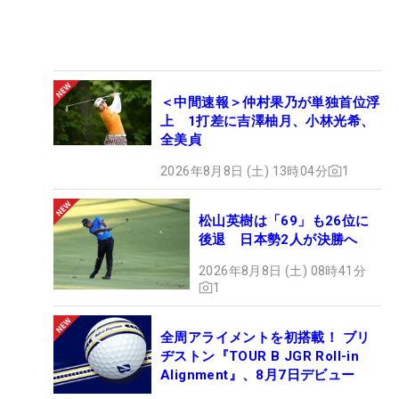
＜中間速報＞仲村果乃が単独首位浮
上 1打差に吉澤柚月、小林光希、
全美貞
2026年8月8日 (土) 13時04分
1
松山英樹は「69」も26位に
後退 日本勢2人が決勝へ
2026年8月8日 (土) 08時41分
1
全周アライメントを初搭載！ ブリ
ヂストン『TOUR B JGR Roll-in
Alignment』、8月7日デビュー