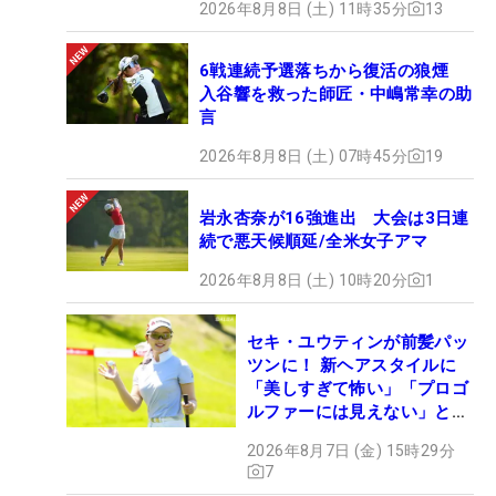
2026年8月8日 (土) 11時35分
13
6戦連続予選落ちから復活の狼煙
入谷響を救った師匠・中嶋常幸の助
言
2026年8月8日 (土) 07時45分
19
岩永杏奈が16強進出 大会は3日連
続で悪天候順延/全米女子アマ
2026年8月8日 (土) 10時20分
1
セキ・ユウティンが前髪パッ
ツンに！ 新ヘアスタイルに
「美しすぎて怖い」「プロゴ
ルファーには見えない」とコ
メント殺到
2026年8月7日 (金) 15時29分
7