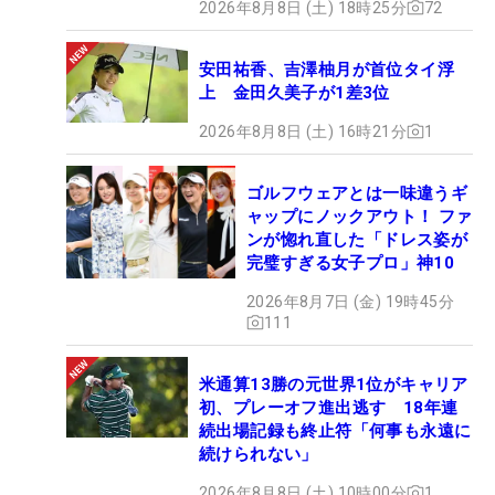
2026年8月8日 (土) 18時25分
72
安田祐香、吉澤柚月が首位タイ浮
上 金田久美子が1差3位
2026年8月8日 (土) 16時21分
1
ゴルフウェアとは一味違うギ
ャップにノックアウト！ ファ
ンが惚れ直した「ドレス姿が
完璧すぎる女子プロ」神10
2026年8月7日 (金) 19時45分
111
米通算13勝の元世界1位がキャリア
初、プレーオフ進出逃す 18年連
続出場記録も終止符「何事も永遠に
続けられない」
2026年8月8日 (土) 10時00分
1