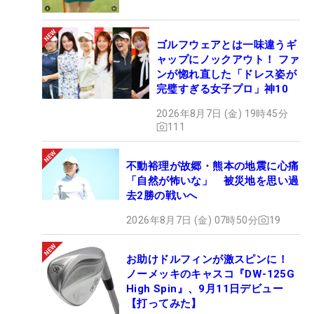
ゴルフウェアとは一味違うギ
ャップにノックアウト！ ファ
ンが惚れ直した「ドレス姿が
完璧すぎる女子プロ」神10
2026年8月7日 (金) 19時45分
111
不動裕理が故郷・熊本の地震に心痛
「自然が怖いな」 被災地を思い過
去2勝の戦いへ
2026年8月7日 (金) 07時50分
19
お助けドルフィンが激スピンに！
ノーメッキのキャスコ『DW-125G
High Spin』、9月11日デビュー
【打ってみた】