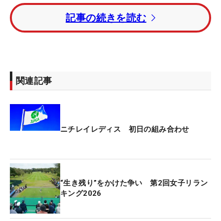
からティオフを迎える。
記事の続きを読む
2週前の「ヨネックスレディス」でツアー初優勝を
挙げた吉田鈴は政田夢乃、菅沼菜々とのグルーピン
グ。菅楓華は小祝さくら、藤田さいきと初日を回
る。
関連記事
今大会終了後には非シード選手を対象に、出場優先
順位を入れ替える第1回リランキングが実施。出場
権をかけた争いも山場を迎える。
ニチレイレディス 初日の組み合わせ
賞金総額は1億円。優勝者には1800万円が贈られ
る。
“生き残り”をかけた争い 第2回女子リラン
キング2026