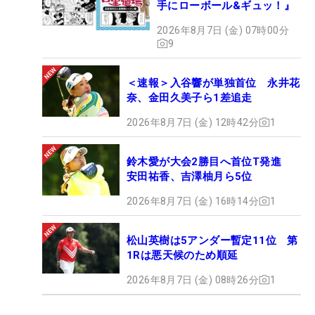
手にローボール&ギュッ！』
2026年8月7日 (金) 07時00分
9
＜速報＞入谷響が単独首位 永井花
奈、金田久美子ら1差追走
2026年8月7日 (金) 12時42分
1
鈴木愛が大会2勝目へ首位T発進
安田祐香、吉澤柚月ら5位
2026年8月7日 (金) 16時14分
1
松山英樹は5アンダー暫定11位 第
1Rは悪天候のため順延
2026年8月7日 (金) 08時26分
1