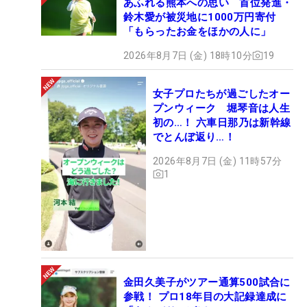
あふれる熊本への思い 首位発進・
鈴木愛が被災地に1000万円寄付
「もらったお金をほかの人に」
2026年8月7日 (金) 18時10分
19
女子プロたちが過ごしたオー
プンウィーク 堀琴音は人生
初の…！ 六車日那乃は新幹線
でとんぼ返り…！
2026年8月7日 (金) 11時57分
1
金田久美子がツアー通算500試合に
参戦！ プロ18年目の大記録達成に