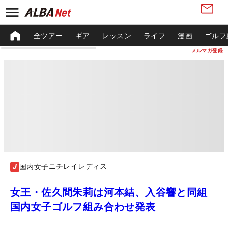
全ツアー
ギア
レッスン
ライフ
漫画
ゴルフ
メルマガ登録
ニチレイレディス
国内女子
女王・佐久間朱莉は河本結、入谷響と同組
国内女子ゴルフ組み合わせ発表