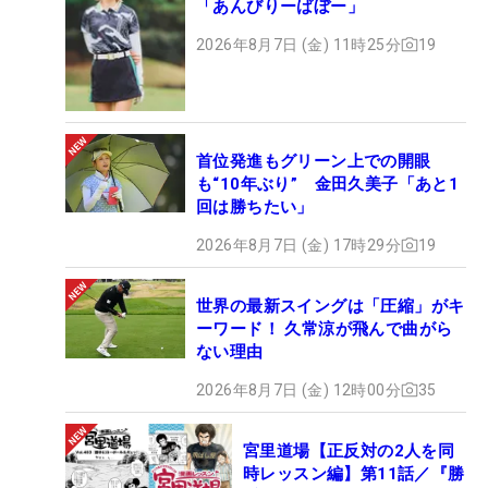
「あんびりーばぼー」
2026年8月7日 (金) 11時25分
19
首位発進もグリーン上での開眼
も“10年ぶり” 金田久美子「あと1
回は勝ちたい」
2026年8月7日 (金) 17時29分
19
世界の最新スイングは「圧縮」がキ
ーワード！ 久常涼が飛んで曲がら
ない理由
2026年8月7日 (金) 12時00分
35
宮里道場【正反対の2人を同
時レッスン編】第11話／『勝