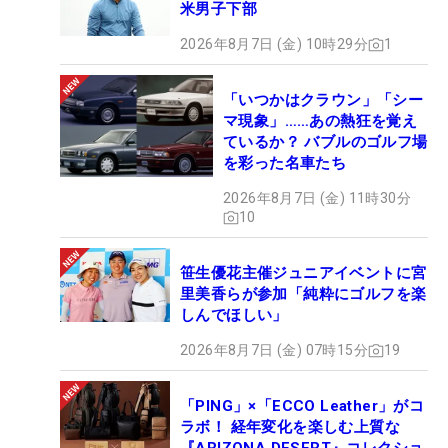
米男子下部
2026年8月7日 (金) 10時29分
1
「いつかはクラウン」「シー
マ現象」……あの熱狂を覚え
ているか？ バブルのゴルフ場
を彩った名車たち
2026年8月7日 (金) 11時30分
10
笹生優花主催ジュニアイベントに宮
里美香らが参加「純粋にゴルフを楽
しんでほしい」
2026年8月7日 (金) 07時15分
19
「PING」×「ECCO Leather」がコ
ラボ！ 経年変化を楽しむ上質な