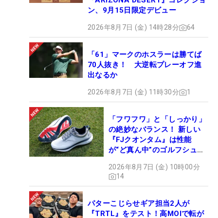
『ARIZONA DESERT』コレクショ
ン、9月15日限定デビュー
2026年8月7日 (金) 14時28分
64
「61」マークのホスラーは勝てば
70人抜き！ 大逆転プレーオフ進
出なるか
2026年8月7日 (金) 11時30分
1
「フワフワ」と「しっかり」
の絶妙なバランス！ 新しい
『FJクオンタム』は性能
が“ど真ん中”のゴルフシュー
ズだった
2026年8月7日 (金) 10時00分
14
パターこじらせギア担当2人が
『TRTL』をテスト！高MOIで転が