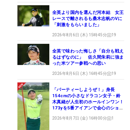
全英より国内を選んだ河本結 女王
レースで離されるも桑木志帆のVに
「刺激をもらいました」
2026年8月6日 (木) 15時45分
19
全英で味わった悔しさ「自分も戦え
るはずなのに」 佐久間朱莉に強ま
った米ツアー参戦への思い
2026年8月6日 (木) 16時45分
19
「パーティーしようぜ！」身長
154cmの小さなドラコン女子・鈴
木真緒が人生初のホールインワン！
173yを5番アイアンで会心のショッ
ト
2026年8月7日 (金) 16時00分
1