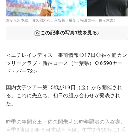
左から河本結、佐久間朱莉、入谷響（撮影：福田文平、佐々木啓）
この記事の写真
1
枚を見る
＜ニチレイレディス 事前情報◇17日◇袖ヶ浦カン
ツリークラブ・新袖コース（千葉県）◇6590ヤー
ド・パー72＞
国内女子ツアー第15戦が19日（金）から開催され
る。これに先立ち、初日の組み合わせが発表され
た。
昨季の年間女王・佐久間朱莉は昨年覇者の入谷響、
今季3勝目を狙う河本結と同組。午前9時30分に1番