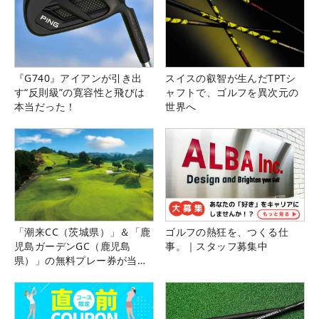
『G740』アイアンが引き出
スイスの叡智が生んだTPTシ
す“反則級”の寛容性と飛びは
ャフトで、ゴルフを異次元の
本当だった！
世界へ
「潮来CC（茨城県）」＆「鹿
ゴルフの熱狂を、つくる仕
児島ガーデンGC（鹿児島
事。｜スタッフ募集中
県）」の無料プレー券が当た
る！！