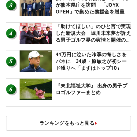
3
が熊本県庁を訪問 「JOYX
OPEN」で集めた義援金を贈呈
「助けてほしい」のひと言で実現
4
した新規大会 堀川未来夢が訴え
る男子ゴルフ界の実情と開催の舞
台裏
44万円に泣いた昨季の悔しさを
5
バネに 34歳・原敏之が初シー
ド獲りへ「まずはトップ10」
『東北福祉大学』 出身の男子プ
6
ロゴルファーまとめ
ランキングをもっと見る