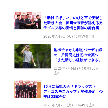
「助けてほしい」のひと言で実現し
た新規大会 堀川未来夢が訴える男
子ゴルフ界の実情と開催の舞台裏
2026年7月7日 (火) 16時59分
1
池ポチャから劇的バーディ締
め 片岡尚之は初の全英へ
「また新しい経験ができる」
2026年7月6日 (月) 07時55分
1
10月に新規大会「ドラッグスト
ア・コスモスカップ」開催決定 今
季は23試合に
2026年7月7日 (火) 11時49分
1