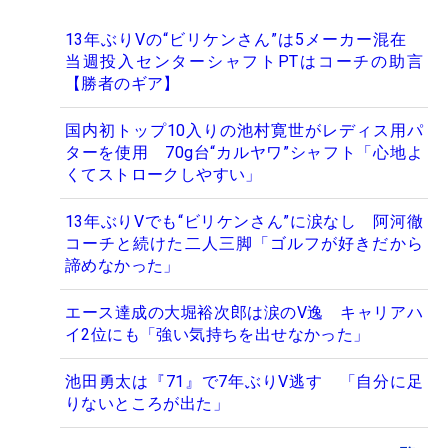
13年ぶりVの“ビリケンさん”は5メーカー混在
当週投入センターシャフトPTはコーチの助言
【勝者のギア】
国内初トップ10入りの池村寛世がレディス用パ
ターを使用 70g台“カルヤワ”シャフト「心地よ
くてストロークしやすい」
13年ぶりVでも“ビリケンさん”に涙なし 阿河徹
コーチと続けた二人三脚「ゴルフが好きだから
諦めなかった」
エース達成の大堀裕次郎は涙のV逸 キャリアハ
イ2位にも「強い気持ちを出せなかった」
池田勇太は『71』で7年ぶりV逃す 「自分に足
りないところが出た」