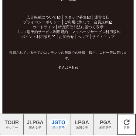
広告掲載について
スタッフ募集
運営会社
プライバシーポリシー
ご利用に際して
会員規約
ガイドライン
特定商取引法に基づく表示
ゴルフ場予約サービス利用規約
マイページサービス利用規約
ポイント利用規約
お問合せ
ヘルプ
サイトマップ
掲載されている全てのコンテンツの無断での転載、転用、コピー等は禁じま
す。
© ALBA Net
TOUR
JLPGA
JGTO
LPGA
PGA
閉じる
全ツアー
国内女子
国内男子
米国女子
米国男子
更新