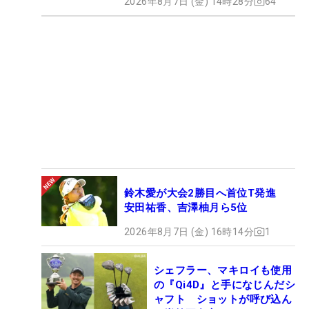
2026年8月7日 (金) 14時28分
64
鈴木愛が大会2勝目へ首位T発進
安田祐香、吉澤柚月ら5位
2026年8月7日 (金) 16時14分
1
シェフラー、マキロイも使用
の『Qi4D』と手になじんだシ
ャフト ショットが呼び込ん