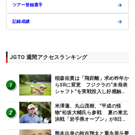
→
ツアー登録選手
→
記録成績
JGTO 週間アクセスランキング
稲森佑貴は「飛距離」求め昨年か
1
らSRに変更 フジクラの“未発表
シャフト”を実戦投入し好感触
「つかまえにいける」【男子ツア
ーのヒトネタ！】
米澤蓮、丸山茂樹、“平成の怪
2
物”松坂大輔氏ら参戦 夏の東北
決戦「岩手県オープン」が8日開
幕
熊本出身の秋吉翔太と重永亜斗夢