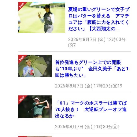
夏場の重いグリーンで女子プ
ロはパターを替える アマチ
ュアは「腹筋に力を入れてく
ださい」【大西翔太の
HOTSHOT】
2026年8月7日 (金) 12時00分
7
首位発進もグリーン上での開眼
も“10年ぶり” 金田久美子「あと1
回は勝ちたい」
2026年8月7日 (金) 17時29分
19
「61」マークのホスラーは勝てば
70人抜き！ 大逆転プレーオフ進
出なるか
2026年8月7日 (金) 11時30分
1