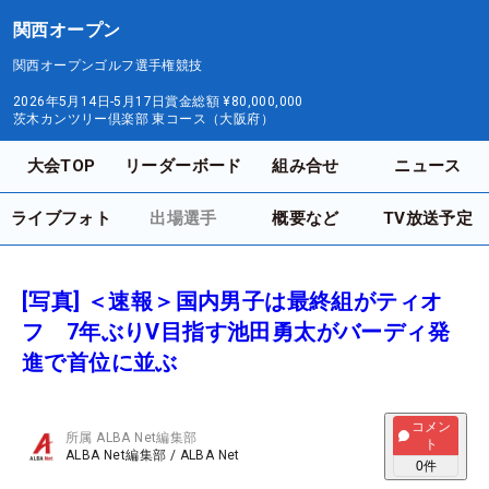
関西オープン
関西オープンゴルフ選手権競技
2026年5月14日-5月17日
賞金総額
¥80,000,000
茨木カンツリー倶楽部 東コース（大阪府）
大会TOP
リーダーボード
組み合せ
ニュース
ライブフォト
出場選手
概要など
TV放送予定
[写真] ＜速報＞国内男子は最終組がティオ
フ 7年ぶりV目指す池田勇太がバーディ発
進で首位に並ぶ
コメン
所属
ALBA Net編集部
ト
ALBA Net編集部
/
ALBA Net
0
件