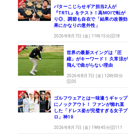
パターこじらせギア担当2人が
『TRTL』をテスト！高MOIで転が
り◎、調節も自在で「結果の改善効
果にかなりの意外性」
2026年8月7日 (金) 11時15分
18
世界の最新スイングは「圧
縮」がキーワード！ 久常涼が
飛んで曲がらない理由
2026年8月7日 (金) 12時00分
35
ゴルフウェアとは一味違うギャップ
にノックアウト！ ファンが惚れ直
した「ドレス姿が完璧すぎる女子プ
ロ」神10
2026年8月7日 (金) 19時45分
111