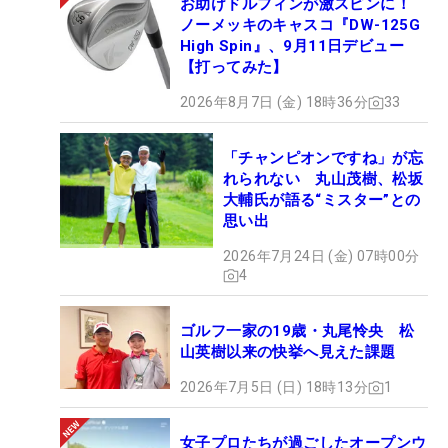
お助けドルフィンが激スピンに！
ノーメッキのキャスコ『DW-125G
High Spin』、9月11日デビュー
【打ってみた】
2026年8月7日 (金) 18時36分
33
「チャンピオンですね」が忘
れられない 丸山茂樹、松坂
大輔氏が語る“ミスター”との
思い出
2026年7月24日 (金) 07時00分
4
ゴルフ一家の19歳・丸尾怜央 松
山英樹以来の快挙へ見えた課題
2026年7月5日 (日) 18時13分
1
女子プロたちが過ごしたオープンウ