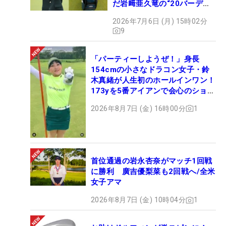
だ岩﨑亜久竜の“20バーデ
ィ”【勝者のギア】
2026年7月6日 (月) 15時02分
9
「パーティーしようぜ！」身長
154cmの小さなドラコン女子・鈴
木真緒が人生初のホールインワン！
173yを5番アイアンで会心のショッ
ト
2026年8月7日 (金) 16時00分
1
首位通過の岩永杏奈がマッチ1回戦
に勝利 廣吉優梨菜も2回戦へ/全米
女子アマ
2026年8月7日 (金) 10時04分
1