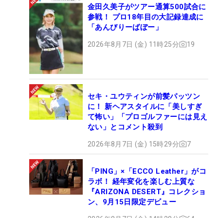
金田久美子がツアー通算500試合に
参戦！ プロ18年目の大記録達成に
「あんびりーばぼー」
2026年8月7日 (金) 11時25分
19
セキ・ユウティンが前髪パッツン
に！ 新ヘアスタイルに「美しすぎ
て怖い」「プロゴルファーには見え
ない」とコメント殺到
2026年8月7日 (金) 15時29分
7
「PING」×「ECCO Leather」がコ
ラボ！ 経年変化を楽しむ上質な
『ARIZONA DESERT』コレクショ
ン、9月15日限定デビュー