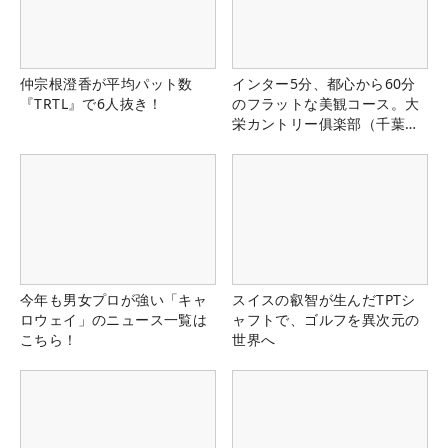
仲宗根澄香が平均パット数
インター5分、都心から60分
『TRTL』で6人抜き！
のフラットな美観コース。大
栄カントリー俱楽部（千葉
県）
今年も男女プロが強い「キャ
スイスの叡智が生んだTPTシ
ロウェイ」のニュース一覧は
ャフトで、ゴルフを異次元の
こちら！
世界へ