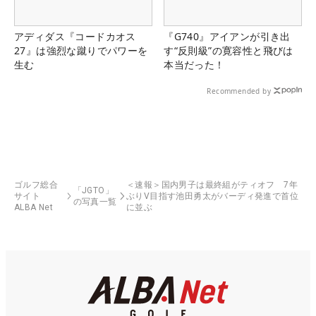
アディダス『コードカオス
『G740』アイアンが引き出
27』は強烈な蹴りでパワーを
す“反則級”の寛容性と飛びは
生む
本当だった！
Recommended by
ゴルフ総合
＜速報＞国内男子は最終組がティオフ 7年
「JGTO」
サイト
ぶりV目指す池田勇太がバーディ発進で首位
の写真一覧
ALBA Net
に並ぶ