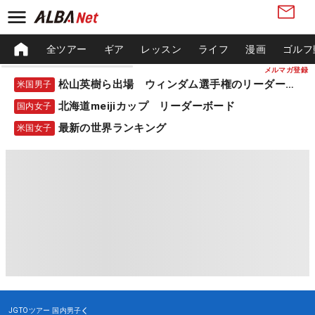
全ツアー
ギア
レッスン
ライフ
漫画
ゴルフ
メルマガ登録
松山英樹ら出場 ウィンダム選手権のリーダーボード
米国男子
北海道meijiカップ リーダーボード
国内女子
最新の世界ランキング
米国女子
JGTOツアー
国内男子