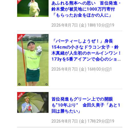
あふれる熊本への思い 首位発進・
鈴木愛が被災地に1000万円寄付
「もらったお金をほかの人に」
2026年8月7日 (金) 18時10分
19
「パーティーしようぜ！」身長
154cmの小さなドラコン女子・鈴
木真緒が人生初のホールインワン！
173yを5番アイアンで会心のショッ
ト
2026年8月7日 (金) 16時00分
1
首位発進もグリーン上での開眼
も“10年ぶり” 金田久美子「あと1
回は勝ちたい」
2026年8月7日 (金) 17時29分
19