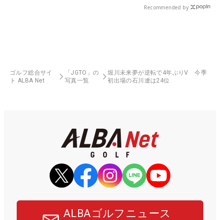
Recommended by
ゴルフ総合サイ
「JGTO」の
堀川未来夢が逆転で4年ぶりV 今季
ト ALBA Net
写真一覧
初出場の石川遼は24位
ALBAゴルフニュース