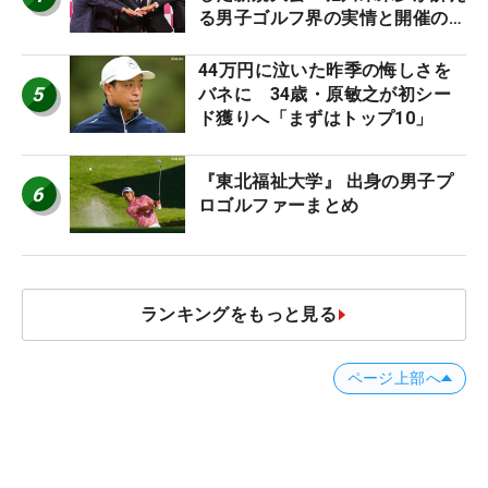
る男子ゴルフ界の実情と開催の舞
台裏
44万円に泣いた昨季の悔しさを
5
バネに 34歳・原敏之が初シー
ド獲りへ「まずはトップ10」
『東北福祉大学』 出身の男子プ
6
ロゴルファーまとめ
ランキングをもっと見る
ページ上部へ