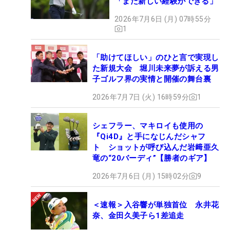
「また新しい経験ができる」
2026年7月6日 (月) 07時55分
1
「助けてほしい」のひと言で実現し
た新規大会 堀川未来夢が訴える男
子ゴルフ界の実情と開催の舞台裏
2026年7月7日 (火) 16時59分
1
シェフラー、マキロイも使用の
『Qi4D』と手になじんだシャフ
ト ショットが呼び込んだ岩﨑亜久
竜の“20バーディ”【勝者のギア】
2026年7月6日 (月) 15時02分
9
＜速報＞入谷響が単独首位 永井花
奈、金田久美子ら1差追走