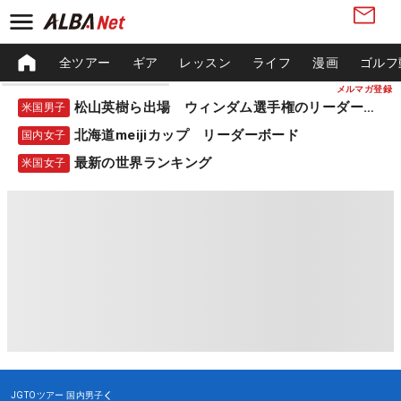
全ツアー
ギア
レッスン
ライフ
漫画
ゴルフ
メルマガ登録
松山英樹ら出場 ウィンダム選手権のリーダーボード
米国男子
北海道meijiカップ リーダーボード
国内女子
最新の世界ランキング
米国女子
JGTOツアー
国内男子