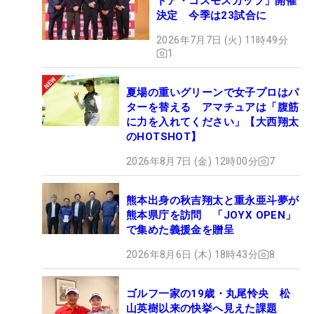
トア・コスモスカップ」開催
決定 今季は23試合に
2026年7月7日 (火) 11時49分
1
夏場の重いグリーンで女子プロはパ
ターを替える アマチュアは「腹筋
に力を入れてください」【大西翔太
のHOTSHOT】
2026年8月7日 (金) 12時00分
7
熊本出身の秋吉翔太と重永亜斗夢が
熊本県庁を訪問 「JOYX OPEN」
で集めた義援金を贈呈
2026年8月6日 (木) 18時43分
8
ゴルフ一家の19歳・丸尾怜央 松
山英樹以来の快挙へ見えた課題