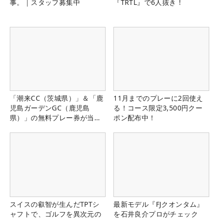
事。｜スタッフ募集中
『TRTL』で6人抜き！
「潮来CC（茨城県）」＆「鹿
11月までのプレーに2回使え
児島ガーデンGC（鹿児島
る！コース限定3,500円クー
県）」の無料プレー券が当た
ポン配布中！
る！！
スイスの叡智が生んだTPTシ
最新モデル『FJクオンタム』
ャフトで、ゴルフを異次元の
を石井良介プロがチェック