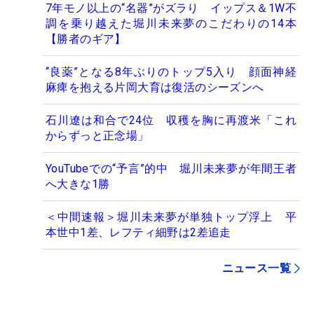
7年モノ以上の“名器”がズラり イップス＆1W不
調を乗り越えた堀川未来夢のこだわりの14本
【勝者のギア】
“良薬”となる8年ぶりのトップ5入り 顔面神経
麻痺を抱える片岡大育は復活のシーズンへ
石川遼は和合で24位 収穫を胸に再渡米「これ
からずっと正念場」
YouTubeでの“予言”的中 堀川未来夢が年間王者
へ大きな1勝
＜中間速報＞堀川未来夢が単独トップ浮上 平
本世中1差、レフティ細野は2差追走
ニュース一覧