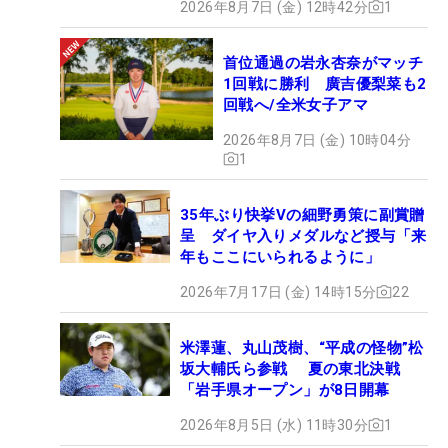
2026年8月7日 (金) 12時42分
1
首位通過の岩永杏奈がマッチ
1回戦に勝利 廣吉優梨菜も2
回戦へ/全米女子アマ
2026年8月7日 (金) 10時04分
1
35年ぶり快挙Vの細野勇策に副賞贈
呈 ダイヤ入りメダルなど授与「来
年もここにいられるように」
2026年7月17日 (金) 14時15分
22
米澤蓮、丸山茂樹、“平成の怪物”松
坂大輔氏ら参戦 夏の東北決戦
「岩手県オープン」が8日開幕
2026年8月5日 (水) 11時30分
1