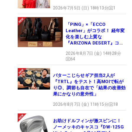
2026年7月5日 (日) 18時13分
1
「PING」×「ECCO
Leather」がコラボ！ 経年変
化を楽しむ上質な
『ARIZONA DESERT』コレ
クション、9月15日限定デビ
2026年8月7日 (金) 14時28分
ュー
64
パターこじらせギア担当2人が
『TRTL』をテスト！高MOIで転が
り◎、調節も自在で「結果の改善効
果にかなりの意外性」
2026年8月7日 (金) 11時15分
18
お助けドルフィンが激スピンに！
ノーメッキのキャスコ『DW-125G