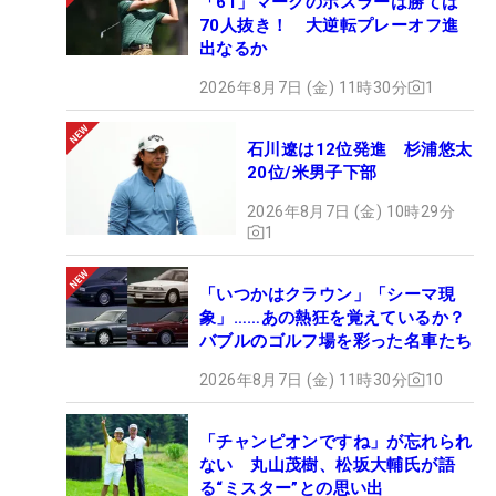
「61」マークのホスラーは勝てば
70人抜き！ 大逆転プレーオフ進
出なるか
2026年8月7日 (金) 11時30分
1
石川遼は12位発進 杉浦悠太
20位/米男子下部
2026年8月7日 (金) 10時29分
1
「いつかはクラウン」「シーマ現
象」……あの熱狂を覚えているか？
バブルのゴルフ場を彩った名車たち
2026年8月7日 (金) 11時30分
10
「チャンピオンですね」が忘れられ
ない 丸山茂樹、松坂大輔氏が語
る“ミスター”との思い出