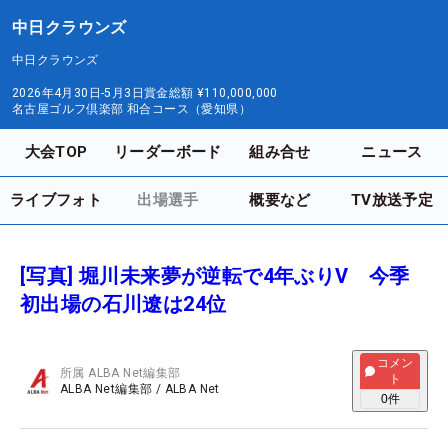
中日クラウンズ
中日クラウンズ
2026年4月30日-5月3日
賞金総額
¥110,000,000
名古屋ゴルフ倶楽部 和合コース（愛知県）
大会TOP
リーダーボード
組み合せ
ニュース
ライブフォト
出場選手
概要など
TV放送予定
[写真] 堀川未来夢が逆転で4年ぶりV 今季
初出場の石川遼は24位
コメン
所属
ALBA Net編集部
ト
ALBA Net編集部
/
ALBA Net
0
件