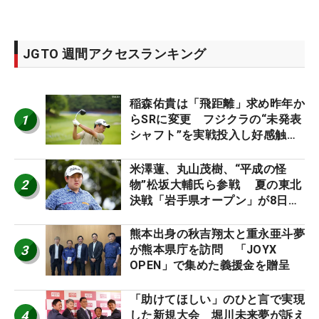
JGTO 週間アクセスランキング
稲森佑貴は「飛距離」求め昨年か
1
らSRに変更 フジクラの“未発表
シャフト”を実戦投入し好感触
「つかまえにいける」【男子ツア
ーのヒトネタ！】
米澤蓮、丸山茂樹、“平成の怪
2
物”松坂大輔氏ら参戦 夏の東北
決戦「岩手県オープン」が8日開
幕
熊本出身の秋吉翔太と重永亜斗夢
3
が熊本県庁を訪問 「JOYX
OPEN」で集めた義援金を贈呈
「助けてほしい」のひと言で実現
4
した新規大会 堀川未来夢が訴え