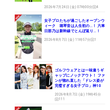
2026年7月24日 (金) 07時00分
4
女子プロたちが過ごしたオープンウ
ィーク 堀琴音は人生初の…！ 六車
日那乃は新幹線でとんぼ返り…！
2026年8月7日 (金) 11時57分
1
ゴルフウェアとは一味違うギ
ャップにノックアウト！ ファ
ンが惚れ直した「ドレス姿が
完璧すぎる女子プロ」神10
2026年8月7日 (金) 19時45分
111