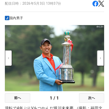
配信日時：
2026年5月3日 13時37分
国内男子
1
/
1
前へ
次へ
逆転で4年ぶりVをつかんだ堀川未来夢 （撮影：福田文