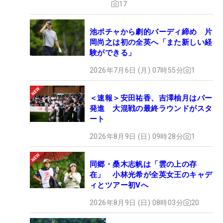
17
池ポチャから劇的バーディ締め 片
岡尚之は初の全英へ「また新しい経
験ができる」
2026年7月6日 (月) 07時55分
1
＜速報＞安田祐香、吉澤柚月はパー
発進 大混戦の最終ラウンドがスタ
ート
2026年8月9日 (日) 09時28分
1
同郷・桑木志帆は「雲の上の存
在」 小林光希が全英女王のキャデ
ィとツアー初Vへ
2026年8月9日 (日) 08時03分
20