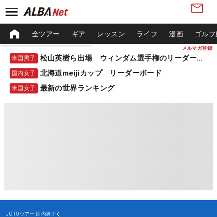
全ツアー
ギア
レッスン
ライフ
漫画
ゴルフ
メルマガ登録
松山英樹ら出場 ウィンダム選手権のリーダーボード
米国男子
北海道meijiカップ リーダーボード
国内女子
最新の世界ランキング
米国女子
JGTOツアー
国内男子