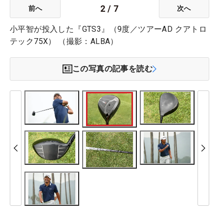
2
/
7
前へ
次へ
小平智が投入した『GTS3』（9度／ツアーAD クアトロ
テック75X） （撮影：ALBA）
この写真の記事を読む