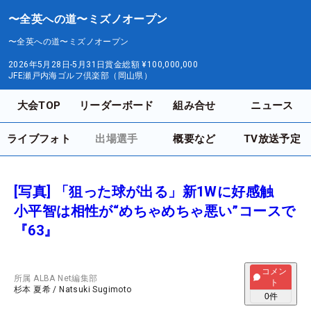
〜全英への道〜ミズノオープン
〜全英への道〜ミズノオープン
2026年5月28日-5月31日
賞金総額
¥100,000,000
JFE瀬戸内海ゴルフ倶楽部（岡山県）
大会TOP
リーダーボード
組み合せ
ニュース
ライブフォト
出場選手
概要など
TV放送予定
[写真] 「狙った球が出る」新1Wに好感触
小平智は相性が“めちゃめちゃ悪い”コースで
『63』
コメン
所属
ALBA Net編集部
ト
杉本 夏希
/
Natsuki Sugimoto
0
件