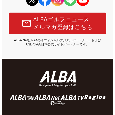
ALBAゴルフニュース
メルマガ登録はこちら
ALBA NetはR&Aのオフィシャルデジタルパートナー、および
USLPGAの日本公式サイトパートナーです。