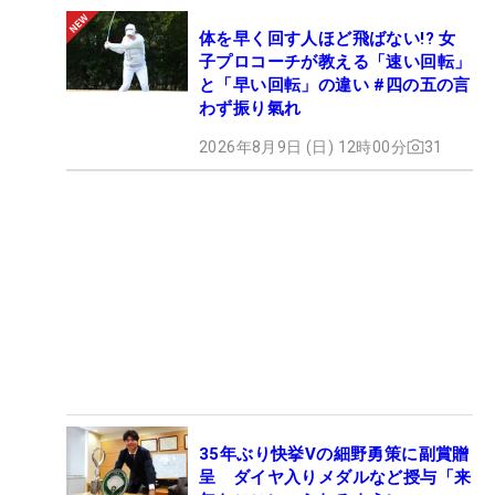
体を早く回す人ほど飛ばない!? 女
子プロコーチが教える「速い回転」
と「早い回転」の違い #四の五の言
わず振り氣れ
2026年8月9日 (日) 12時00分
31
35年ぶり快挙Vの細野勇策に副賞贈
呈 ダイヤ入りメダルなど授与「来