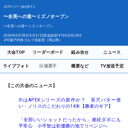
JGTOツアー
国内男子
〜全英への道〜ミズノオープン
〜全英への道〜ミズノオープン
2026年5月28日-5月31日
賞金総額
¥100,000,000
JFE瀬戸内海ゴルフ倶楽部（岡山県）
大会TOP
リーダーボード
組み合せ
ニュース
ライブフォト
出場選手
概要など
TV放送予定
【この大会のニュース】
3IはAPEXシリーズの新作か？ 長尺パター使
い・ノリスのこだわりの14本【勝者のギア】
「全部いいショットだったから」連続ダボにも
平常心 小平智は初優勝の地でリベンジへ