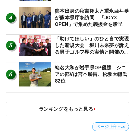
幕
熊本出身の秋吉翔太と重永亜斗夢
4
が熊本県庁を訪問 「JOYX
OPEN」で集めた義援金を贈呈
「助けてほしい」のひと言で実現
5
した新規大会 堀川未来夢が訴え
る男子ゴルフ界の実情と開催の舞
台裏
蛯名大和が岩手県OP優勝 シニ
6
アの部Vは宮本勝昌、松坂大輔氏
82位
ランキングをもっと見る
ページ上部へ