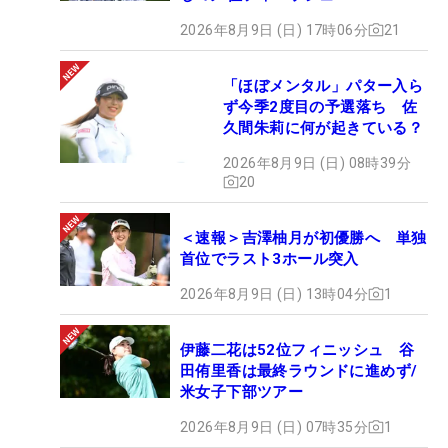
2026年8月9日 (日) 17時06分
21
「ほぼメンタル」パター入ら
ず今季2度目の予選落ち 佐
久間朱莉に何が起きている？
2026年8月9日 (日) 08時39分
20
＜速報＞吉澤柚月が初優勝へ 単独
首位でラスト3ホール突入
2026年8月9日 (日) 13時04分
1
伊藤二花は52位フィニッシュ 谷
田侑里香は最終ラウンドに進めず/
米女子下部ツアー
2026年8月9日 (日) 07時35分
1