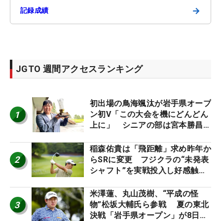
→
記録成績
JGTO 週間アクセスランキング
初出場の鳥海颯汰が岩手県オープ
1
ン初V「この大会を機にどんどん
上に」 シニアの部は宮本勝昌が
連覇
稲森佑貴は「飛距離」求め昨年か
2
らSRに変更 フジクラの“未発表
シャフト”を実戦投入し好感触
「つかまえにいける」【男子ツア
ーのヒトネタ！】
米澤蓮、丸山茂樹、“平成の怪
3
物”松坂大輔氏ら参戦 夏の東北
決戦「岩手県オープン」が8日開