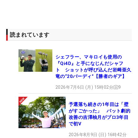
読まれています
シェフラー、マキロイも使用の
『Qi4D』と手になじんだシャフ
ト ショットが呼び込んだ岩﨑亜久
竜の“20バーディ”【勝者のギア】
2026年7月6日 (月) 15時02分
9
予選落ち続きの1年目は「壁
がすごかった」 パット劇的
改善の吉澤柚月がプロ3年目
で初V
2026年8月9日 (日) 16時42分