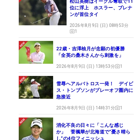
松山英樹はイーグル奪取で11
位に浮上 ホスラー、ブレナ
ンが首位タイ
2026年8月9日 (日) 08時53分
1
22歳・吉澤柚月が念願の初優勝
「全英の桑木さんから刺激を」
2026年8月9日 (日) 13時53分
1
雪辱へアルバトロス一発！ デイビ
ス・トンプソンがプレーオフ圏内に
急接近
2026年8月9日 (日) 14時31分
1
消化不良の日々に「こんな感じ
か」 菅楓華が北海道で“憂さ晴ら
し”の4位フィニッシュ