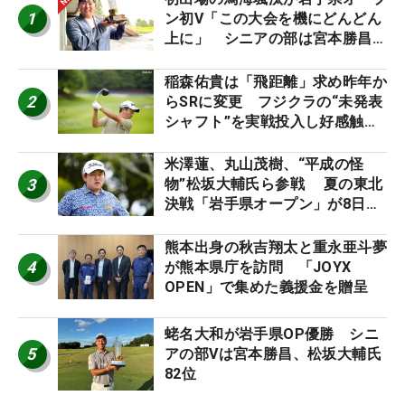
1
ン初V「この大会を機にどんどん
上に」 シニアの部は宮本勝昌が
連覇
稲森佑貴は「飛距離」求め昨年か
2
らSRに変更 フジクラの“未発表
シャフト”を実戦投入し好感触
「つかまえにいける」【男子ツア
ーのヒトネタ！】
米澤蓮、丸山茂樹、“平成の怪
3
物”松坂大輔氏ら参戦 夏の東北
決戦「岩手県オープン」が8日開
幕
熊本出身の秋吉翔太と重永亜斗夢
4
が熊本県庁を訪問 「JOYX
OPEN」で集めた義援金を贈呈
蛯名大和が岩手県OP優勝 シニ
5
アの部Vは宮本勝昌、松坂大輔氏
82位