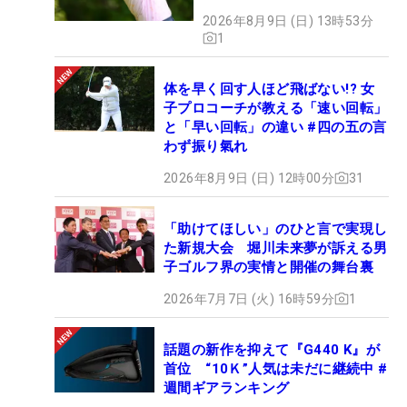
2026年8月9日 (日) 13時53分
1
体を早く回す人ほど飛ばない!? 女
子プロコーチが教える「速い回転」
と「早い回転」の違い #四の五の言
わず振り氣れ
2026年8月9日 (日) 12時00分
31
「助けてほしい」のひと言で実現し
た新規大会 堀川未来夢が訴える男
子ゴルフ界の実情と開催の舞台裏
2026年7月7日 (火) 16時59分
1
話題の新作を抑えて『G440 K』が
首位 “10Ｋ”人気は未だに継続中 #
週間ギアランキング