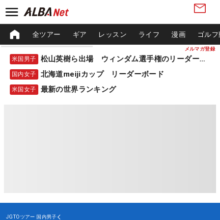
全ツアー
ギア
レッスン
ライフ
漫画
ゴルフ
メルマガ登録
松山英樹ら出場 ウィンダム選手権のリーダーボード
米国男子
北海道meijiカップ リーダーボード
国内女子
最新の世界ランキング
米国女子
JGTOツアー
国内男子