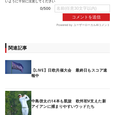
関連記事
【LIVE】日欧共催大会 最終日もスコア速
報中
中島啓太の14本も凱旋 欧州初V支えた新
アイアンに捕まりやすいウッドたち