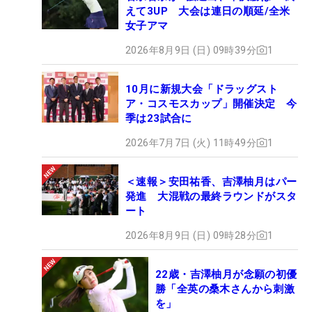
えて3UP 大会は連日の順延/全米
女子アマ
2026年8月9日 (日) 09時39分
1
10月に新規大会「ドラッグスト
ア・コスモスカップ」開催決定 今
季は23試合に
2026年7月7日 (火) 11時49分
1
＜速報＞安田祐香、吉澤柚月はパー
発進 大混戦の最終ラウンドがスタ
ート
2026年8月9日 (日) 09時28分
1
22歳・吉澤柚月が念願の初優
勝「全英の桑木さんから刺激
を」