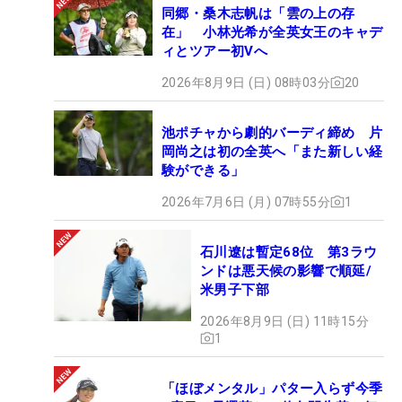
同郷・桑木志帆は「雲の上の存
在」 小林光希が全英女王のキャデ
ィとツアー初Vへ
2026年8月9日 (日) 08時03分
20
池ポチャから劇的バーディ締め 片
岡尚之は初の全英へ「また新しい経
験ができる」
2026年7月6日 (月) 07時55分
1
石川遼は暫定68位 第3ラウ
ンドは悪天候の影響で順延/
米男子下部
2026年8月9日 (日) 11時15分
1
「ほぼメンタル」パター入らず今季