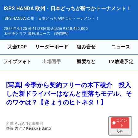
ISPS HANDA 欧州・日本どっちが勝つかトーナメント！
ISPS HANDA 欧州・日本どっちが勝つかトーナメント！
2024年4月25日-4月28日
賞金総額
¥320,490,000
太平洋クラブ 御殿場コース （静岡県）
大会TOP
リーダーボード
組み合せ
ニュース
ライブフォト
出場選手
概要など
TV放送予定
[写真] 今季から契約フリーの木下稜介 投入
した新ドライバーはなんと型落ちモデル、そ
のワケは？【きょうのヒトネタ！】
コメン
所属
ALBA Net編集部
ト
齊藤 啓介
/
Keisuke Saito
0
件