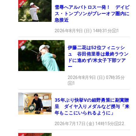
雪辱へアルバトロス一発！ デイビ
ス・トンプソンがプレーオフ圏内に
急接近
2026年8月9日 (日) 14時31分
1
伊藤二花は52位フィニッシ
ュ 谷田侑里香は最終ラウン
ドに進めず/米女子下部ツア
ー
2026年8月9日 (日) 07時35分
1
35年ぶり快挙Vの細野勇策に副賞贈
呈 ダイヤ入りメダルなど授与「来
年もここにいられるように」
2026年7月17日 (金) 14時15分
22