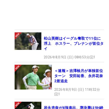
松山英樹はイーグル奪取で11位に
浮上 ホスラー、ブレナンが首位タ
イ
2026年8月9日 (日) 08時53分
1
＜速報＞吉澤柚月が単独首位
ターン 安田祐香、永井花奈
2差追走
2026年8月9日 (日) 11時32分
1
岩永杏奈が4強進出、準決勝は9H終