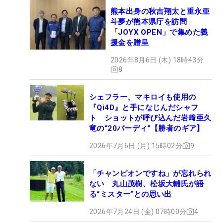
熊本出身の秋吉翔太と重永亜
斗夢が熊本県庁を訪問
「JOYX OPEN」で集めた義
援金を贈呈
2026年8月6日 (木) 18時43分
8
シェフラー、マキロイも使用の
『Qi4D』と手になじんだシャフ
ト ショットが呼び込んだ岩﨑亜久
竜の“20バーディ”【勝者のギア】
2026年7月6日 (月) 15時02分
9
「チャンピオンですね」が忘れられ
ない 丸山茂樹、松坂大輔氏が語
る“ミスター”との思い出
2026年7月24日 (金) 07時00分
4