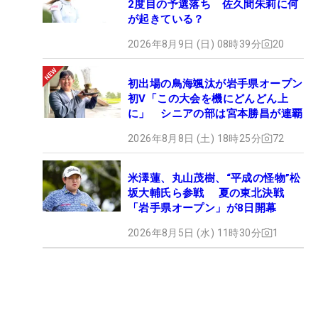
2度目の予選落ち 佐久間朱莉に何
が起きている？
2026年8月9日 (日) 08時39分
20
初出場の鳥海颯汰が岩手県オープン
初V「この大会を機にどんどん上
に」 シニアの部は宮本勝昌が連覇
2026年8月8日 (土) 18時25分
72
米澤蓮、丸山茂樹、“平成の怪物”松
坂大輔氏ら参戦 夏の東北決戦
「岩手県オープン」が8日開幕
2026年8月5日 (水) 11時30分
1