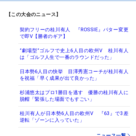
【この大会のニュース】
契約フリーの桂川有人 『ROSSIE』パター変更
で即V【勝者のギア】
”劇場型”ゴルフで史上6人目の欧州V 桂川有人
は「ゴルフ人生で一番のラウンドだった」
日本勢6人目の快挙 目澤秀憲コーチが桂川有人
を祝福「早く成果が出て良かった」
杉浦悠太はプロ1勝目を逃す 優勝の桂川有人に
脱帽「緊張した場面でもすごい」
桂川有人が日本勢6人目の欧州V 『63』で3差
逆転「ゾーンに入っていた」
ニュース一覧