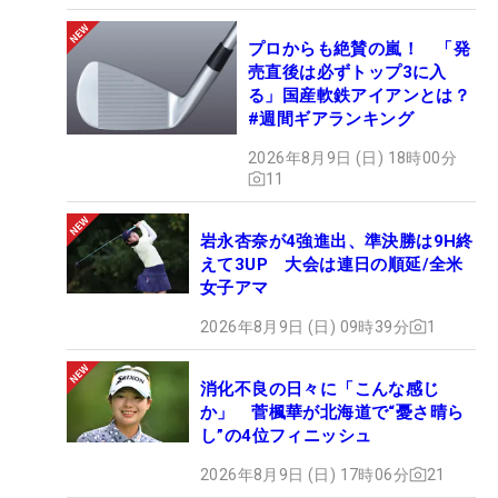
プロからも絶賛の嵐！ 「発
売直後は必ずトップ3に入
る」国産軟鉄アイアンとは？
#週間ギアランキング
2026年8月9日 (日) 18時00分
11
岩永杏奈が4強進出、準決勝は9H終
えて3UP 大会は連日の順延/全米
女子アマ
2026年8月9日 (日) 09時39分
1
消化不良の日々に「こんな感じ
か」 菅楓華が北海道で“憂さ晴ら
し”の4位フィニッシュ
2026年8月9日 (日) 17時06分
21