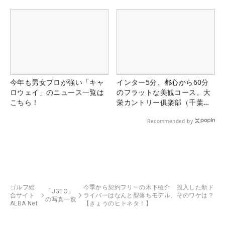
今年も男女プロが強い「キャ
インター5分、都心から60分
ロウェイ」のニュース一覧は
のフラットな美観コース。大
こちら！
栄カントリー俱楽部（千葉
県）
Recommended by
ゴルフ総
今季から契約フリーの木下稜介 投入した新ド
「JGTO」
合サイト
ライバーはなんと型落ちモデル、そのワケは？
の写真一覧
ALBA Net
【きょうのヒトネタ！】