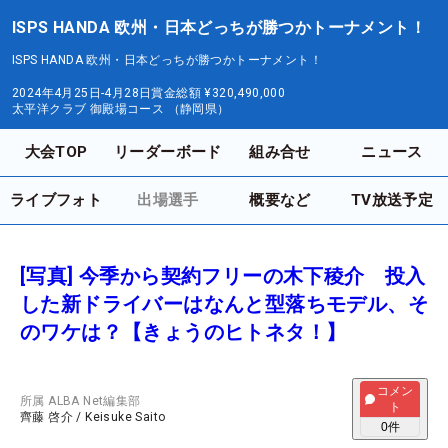
ISPS HANDA 欧州・日本どっちが勝つかトーナメント！
ISPS HANDA 欧州・日本どっちが勝つかトーナメント！
2024年4月25日-4月28日
賞金総額
¥320,490,000
太平洋クラブ 御殿場コース （静岡県）
大会TOP
リーダーボード
組み合せ
ニュース
ライブフォト
出場選手
概要など
TV放送予定
[写真] 今季から契約フリーの木下稜介 投入
した新ドライバーはなんと型落ちモデル、そ
のワケは？【きょうのヒトネタ！】
コメン
所属
ALBA Net編集部
ト
齊藤 啓介
/
Keisuke Saito
0
件