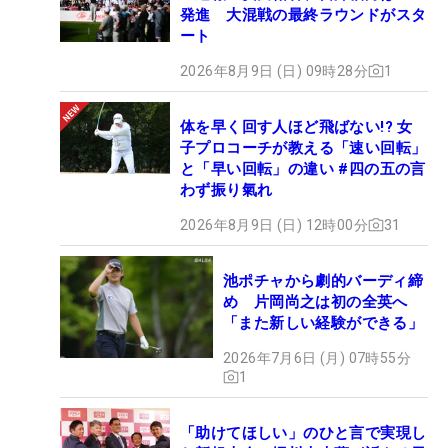
発進 大混戦の最終ラウンドがスタ
ート
2026年8月9日 (日) 09時28分
1
体を早く回す人ほど飛ばない!? 女
子プロコーチが教える「速い回転」
と「早い回転」の違い #四の五の言
わず振り氣れ
2026年8月9日 (日) 12時00分
31
池ポチャから劇的バーディ締
め 片岡尚之は初の全英へ
「また新しい経験ができる」
2026年7月6日 (月) 07時55分
1
「助けてほしい」のひと言で実現し