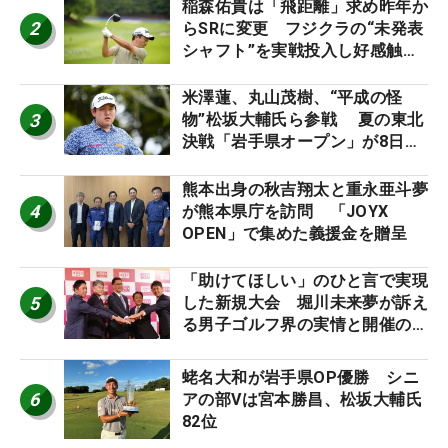
稲森佑貴は「飛距離」求め昨年か
2
らSRに変更 フジクラの“未発表
シャフト”を実戦投入し好感触
「つかまえにいける」【男子ツア
ーのヒトネタ！】
米澤蓮、丸山茂樹、“平成の怪
3
物”松坂大輔氏ら参戦 夏の東北
決戦「岩手県オープン」が8日開
幕
熊本出身の秋吉翔太と重永亜斗夢
4
が熊本県庁を訪問 「JOYX
OPEN」で集めた義援金を贈呈
「助けてほしい」のひと言で実現
5
した新規大会 堀川未来夢が訴え
る男子ゴルフ界の実情と開催の舞
台裏
蛯名大和が岩手県OP優勝 シニ
6
アの部Vは宮本勝昌、松坂大輔氏
82位