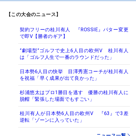
【この大会のニュース】
契約フリーの桂川有人 『ROSSIE』パター変更
で即V【勝者のギア】
”劇場型”ゴルフで史上6人目の欧州V 桂川有人
は「ゴルフ人生で一番のラウンドだった」
日本勢6人目の快挙 目澤秀憲コーチが桂川有人
を祝福「早く成果が出て良かった」
杉浦悠太はプロ1勝目を逃す 優勝の桂川有人に
脱帽「緊張した場面でもすごい」
桂川有人が日本勢6人目の欧州V 『63』で3差
逆転「ゾーンに入っていた」
ニュース一覧