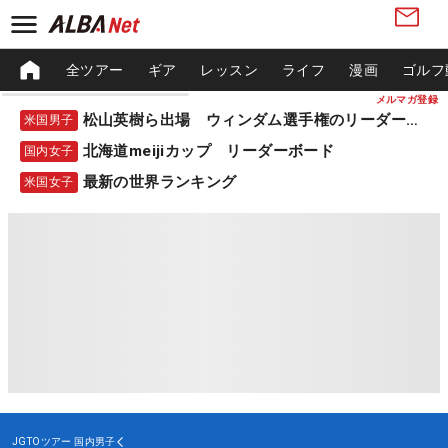
全ツアー
ギア
レッスン
ライフ
漫画
ゴルフ
メルマガ登録
松山英樹ら出場 ウィンダム選手権のリーダーボード
米国男子
北海道meijiカップ リーダーボード
国内女子
最新の世界ランキング
米国女子
JGTOツアー
国内男子