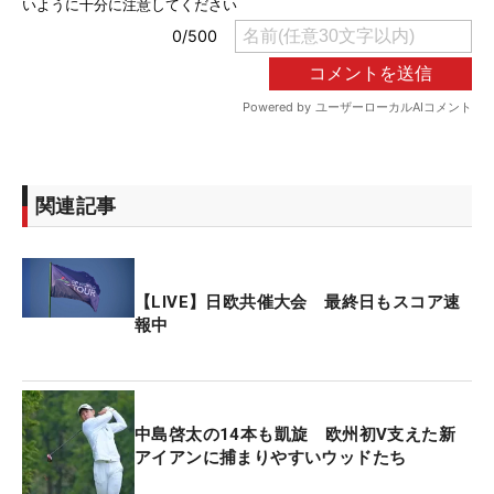
関連記事
【LIVE】日欧共催大会 最終日もスコア速
報中
中島啓太の14本も凱旋 欧州初V支えた新
アイアンに捕まりやすいウッドたち