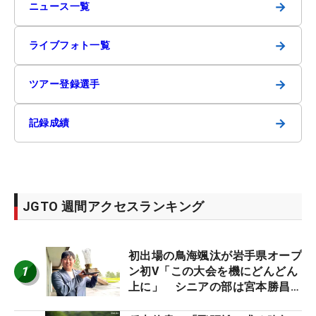
→
ニュース一覧
→
ライブフォト一覧
→
ツアー登録選手
→
記録成績
JGTO 週間アクセスランキング
初出場の鳥海颯汰が岩手県オープ
1
ン初V「この大会を機にどんどん
上に」 シニアの部は宮本勝昌が
連覇