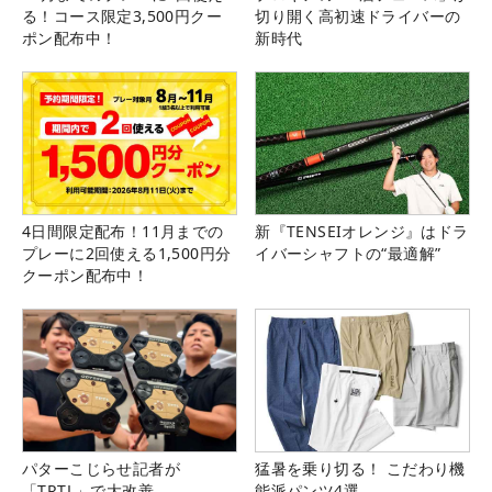
る！コース限定3,500円クー
切り開く高初速ドライバーの
ポン配布中！
新時代
4日間限定配布！11月までの
新『TENSEIオレンジ』はドラ
プレーに2回使える1,500円分
イバーシャフトの“最適解”
クーポン配布中！
パターこじらせ記者が
猛暑を乗り切る！ こだわり機
「TRTL」で大改善
能派パンツ4選