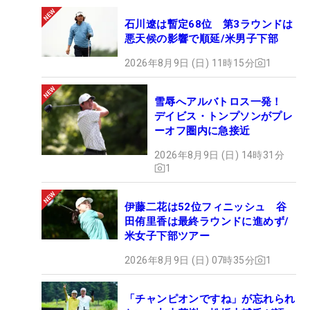
石川遼は暫定68位 第3ラウンドは
悪天候の影響で順延/米男子下部
2026年8月9日 (日) 11時15分
1
雪辱へアルバトロス一発！
デイビス・トンプソンがプレ
ーオフ圏内に急接近
2026年8月9日 (日) 14時31分
1
伊藤二花は52位フィニッシュ 谷
田侑里香は最終ラウンドに進めず/
米女子下部ツアー
2026年8月9日 (日) 07時35分
1
「チャンピオンですね」が忘れられ