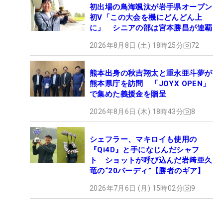
初出場の鳥海颯汰が岩手県オープン
初V「この大会を機にどんどん上
に」 シニアの部は宮本勝昌が連覇
2026年8月8日 (土) 18時25分
72
熊本出身の秋吉翔太と重永亜斗夢が
熊本県庁を訪問 「JOYX OPEN」
で集めた義援金を贈呈
2026年8月6日 (木) 18時43分
8
シェフラー、マキロイも使用の
『Qi4D』と手になじんだシャフ
ト ショットが呼び込んだ岩﨑亜久
竜の“20バーディ”【勝者のギア】
2026年7月6日 (月) 15時02分
9