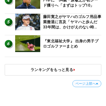
4
バネに 34歳・原敏之が初シー
ド獲りへ「まずはトップ10」
藤田寛之がヤマハのゴルフ用品事
5
業撤退に言及「ヤマハと歩んだ
33年間は、かけがえのない時
間」
『東北福祉大学』 出身の男子プ
6
ロゴルファーまとめ
ランキングをもっと見る
ページ上部へ