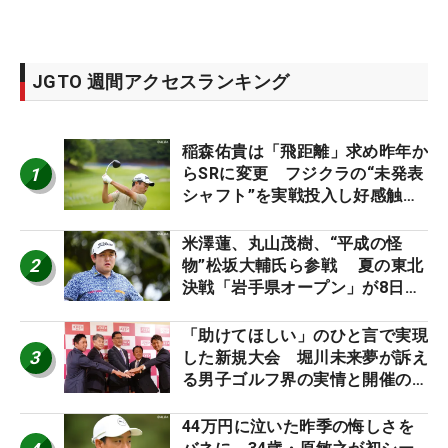
JGTO 週間アクセスランキング
稲森佑貴は「飛距離」求め昨年か
1
らSRに変更 フジクラの“未発表
シャフト”を実戦投入し好感触
「つかまえにいける」【男子ツア
ーのヒトネタ！】
米澤蓮、丸山茂樹、“平成の怪
2
物”松坂大輔氏ら参戦 夏の東北
決戦「岩手県オープン」が8日開
幕
「助けてほしい」のひと言で実現
3
した新規大会 堀川未来夢が訴え
る男子ゴルフ界の実情と開催の舞
台裏
44万円に泣いた昨季の悔しさを