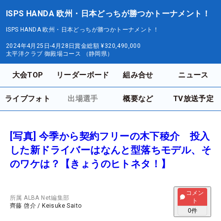
ISPS HANDA 欧州・日本どっちが勝つかトーナメント！
ISPS HANDA 欧州・日本どっちが勝つかトーナメント！
2024年4月25日-4月28日
賞金総額
¥320,490,000
太平洋クラブ 御殿場コース （静岡県）
大会TOP
リーダーボード
組み合せ
ニュース
ライブフォト
出場選手
概要など
TV放送予定
[写真] 今季から契約フリーの木下稜介 投入
した新ドライバーはなんと型落ちモデル、そ
のワケは？【きょうのヒトネタ！】
コメン
所属
ALBA Net編集部
ト
齊藤 啓介
/
Keisuke Saito
0
件