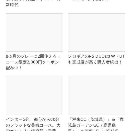
新時代
8-9月のプレーに2回使える！
プロギアのRS DUOはFW・UT
コース限定2,000円クーポン
も完成度が高く購入者続出！
配布中！
インター5分、都心から60分
「潮来CC（茨城県）」＆「鹿
のフラットな美観コース。大
児島ガーデンGC（鹿児島
栄カントリー俱楽部（千葉
県）」の無料プレー券が当た