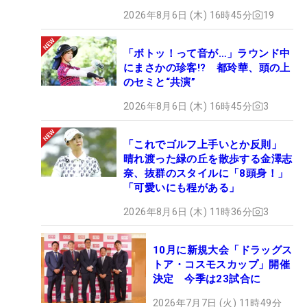
2026年8月6日 (木) 16時45分
19
「ボトッ！って音が…」ラウンド中
にまさかの珍客!? 都玲華、頭の上
のセミと“共演”
2026年8月6日 (木) 16時45分
3
「これでゴルフ上手いとか反則」
晴れ渡った緑の丘を散歩する金澤志
奈、抜群のスタイルに「8頭身！」
「可愛いにも程がある」
2026年8月6日 (木) 11時36分
3
10月に新規大会「ドラッグス
トア・コスモスカップ」開催
決定 今季は23試合に
2026年7月7日 (火) 11時49分