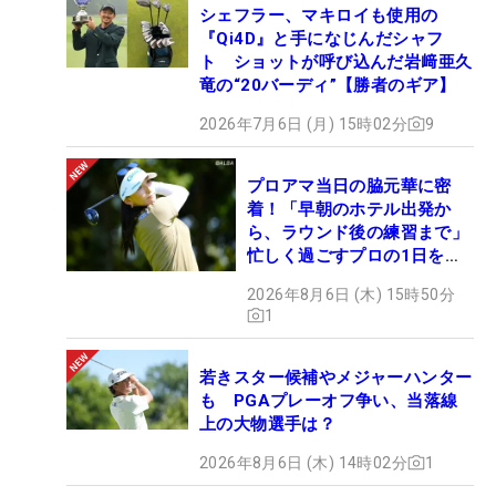
シェフラー、マキロイも使用の
『Qi4D』と手になじんだシャフ
ト ショットが呼び込んだ岩﨑亜久
竜の“20バーディ”【勝者のギア】
2026年7月6日 (月) 15時02分
9
プロアマ当日の脇元華に密
着！「早朝のホテル出発か
ら、ラウンド後の練習まで」
忙しく過ごすプロの1日を公
開
2026年8月6日 (木) 15時50分
1
若きスター候補やメジャーハンター
も PGAプレーオフ争い、当落線
上の大物選手は？
2026年8月6日 (木) 14時02分
1