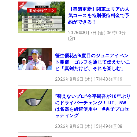
【毎週更新】関東エリアの人
気コースを特別優待料金で予
約ができる！
2026年8月7日 (金) 06時00分
1
笹生優花が6度目のジュニアイベン
ト開催 ゴルフを通じて伝えたいこ
と「真剣だけど、それを楽しむ」
2026年8月6日 (木) 17時43分
19
“替えないプロ”今平周吾が10年ぶり
にドライバーチェンジ！ UT、5W
は名器を継続使用中 #男子プロセ
ッティング
2026年8月6日 (木) 15時49分
38