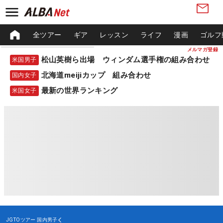
全ツアー
ギア
レッスン
ライフ
漫画
ゴルフ
メルマガ登録
松山英樹ら出場 ウィンダム選手権の組み合わせ
米国男子
北海道meijiカップ 組み合わせ
国内女子
最新の世界ランキング
米国女子
JGTOツアー
国内男子