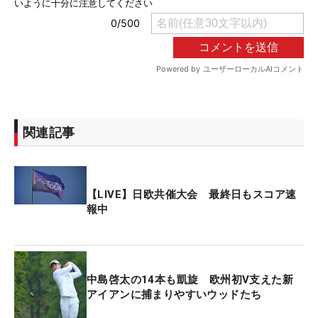
関連記事
【LIVE】日欧共催大会 最終日もスコア速
報中
中島啓太の14本も凱旋 欧州初V支えた新
アイアンに捕まりやすいウッドたち