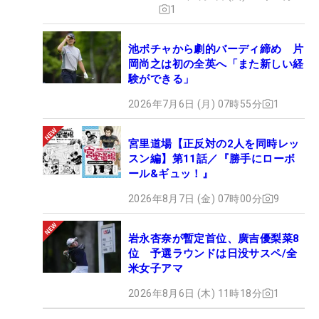
1
池ポチャから劇的バーディ締め 片
岡尚之は初の全英へ「また新しい経
験ができる」
2026年7月6日 (月) 07時55分
1
宮里道場【正反対の2人を同時レッ
スン編】第11話／『勝手にローボ
ール&ギュッ！』
2026年8月7日 (金) 07時00分
9
岩永杏奈が暫定首位、廣吉優梨菜8
位 予選ラウンドは日没サスペ/全
米女子アマ
2026年8月6日 (木) 11時18分
1