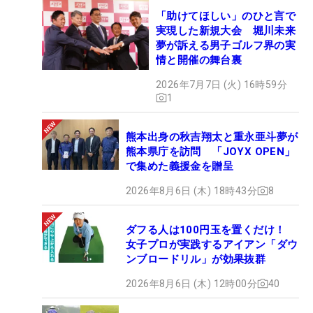
「助けてほしい」のひと言で
実現した新規大会 堀川未来
夢が訴える男子ゴルフ界の実
情と開催の舞台裏
2026年7月7日 (火) 16時59分
1
熊本出身の秋吉翔太と重永亜斗夢が
熊本県庁を訪問 「JOYX OPEN」
で集めた義援金を贈呈
2026年8月6日 (木) 18時43分
8
ダフる人は100円玉を置くだけ！
女子プロが実践するアイアン「ダウ
ンブロードリル」が効果抜群
2026年8月6日 (木) 12時00分
40