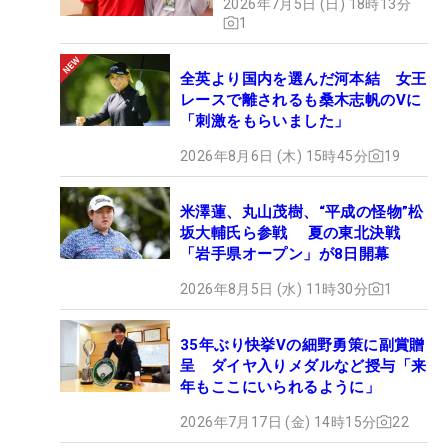
2026年7月5日 (日) 18時13分
1
全英より国内を選んだ河本結 女王
レースで離されるも桑木志帆のVに
「刺激をもらいました」
2026年8月6日 (木) 15時45分
19
米澤蓮、丸山茂樹、“平成の怪物”松
坂大輔氏ら参戦 夏の東北決戦
「岩手県オープン」が8日開幕
2026年8月5日 (水) 11時30分
1
35年ぶり快挙Vの細野勇策に副賞贈
呈 ダイヤ入りメダルなど授与「来
年もここにいられるように」
2026年7月17日 (金) 14時15分
22