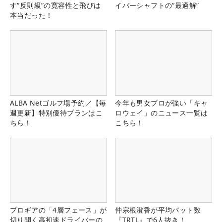
す“反則級”の寛容性と飛びは
イバーシャフトの“最適解”
本当だった！
ALBA Netゴルフ場予約／【毎
今年も男女プロが強い「キャ
週更新】特別優待プランはこ
ロウェイ」のニュース一覧は
ちら！
こちら！
プロギアの「4層フェース」が
仲宗根澄香が平均パット数
切り開く高初速ドライバーの
『TRTL』で6人抜き！