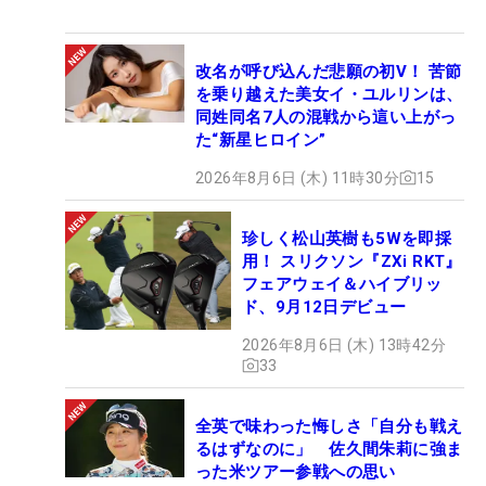
改名が呼び込んだ悲願の初V！ 苦節
を乗り越えた美女イ・ユルリンは、
同姓同名7人の混戦から這い上がっ
た“新星ヒロイン”
2026年8月6日 (木) 11時30分
15
珍しく松山英樹も5Wを即採
用！ スリクソン『ZXi RKT』
フェアウェイ＆ハイブリッ
ド、9月12日デビュー
2026年8月6日 (木) 13時42分
33
全英で味わった悔しさ「自分も戦え
るはずなのに」 佐久間朱莉に強ま
った米ツアー参戦への思い