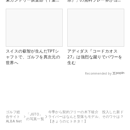
県）
る！！
スイスの叡智が生んだTPTシ
アディダス『コードカオス
ャフトで、ゴルフを異次元の
27』は強烈な蹴りでパワーを
世界へ
生む
Recommended by
ゴルフ総
今季から契約フリーの木下稜介 投入した新ド
「JGTO」
合サイト
ライバーはなんと型落ちモデル、そのワケは？
の写真一覧
ALBA Net
【きょうのヒトネタ！】