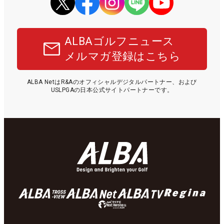
ALBAゴルフニュース
メルマガ登録はこちら
ALBA NetはR&Aのオフィシャルデジタルパートナー、および
USLPGAの日本公式サイトパートナーです。