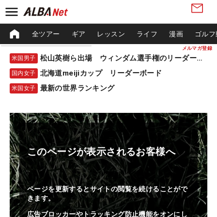
全ツアー
ギア
レッスン
ライフ
漫画
ゴルフ
メルマガ登録
松山英樹ら出場 ウィンダム選手権のリーダーボード
米国男子
北海道meijiカップ リーダーボード
国内女子
最新の世界ランキング
米国女子
このページが表示されるお客様へ
ページを更新するとサイトの閲覧を続けることがで
きます。
広告ブロッカーやトラッキング防止機能をオンにし