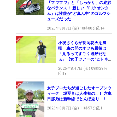
「フワフワ」と「しっかり」の絶妙
なバランス！ 新しい『FJクオンタ
ム』は性能が“ど真ん中”のゴルフシ
ューズだった
2026年8月7日 (金) 10時00分
14
小祝さくらが長岡花火を満
喫 束の間のオフも最後は
「見るってすごく過酷だな
ぁ」【女子ツアーの“ヒトネ
タ”】
2026年8月7日 (金) 09時29分
19
女子プロたちが過ごしたオープンウ
ィーク 堀琴音は人生初の…！ 六車
日那乃は新幹線でとんぼ返り…！
2026年8月7日 (金) 11時57分
1