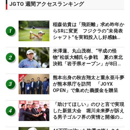
JGTO 週間アクセスランキング
稲森佑貴は「飛距離」求め昨年か
1
らSRに変更 フジクラの“未発表
シャフト”を実戦投入し好感触
「つかまえにいける」【男子ツア
ーのヒトネタ！】
米澤蓮、丸山茂樹、“平成の怪
2
物”松坂大輔氏ら参戦 夏の東北
決戦「岩手県オープン」が8日開
幕
熊本出身の秋吉翔太と重永亜斗夢
3
が熊本県庁を訪問 「JOYX
OPEN」で集めた義援金を贈呈
「助けてほしい」のひと言で実現
4
した新規大会 堀川未来夢が訴え
る男子ゴルフ界の実情と開催の舞
台裏