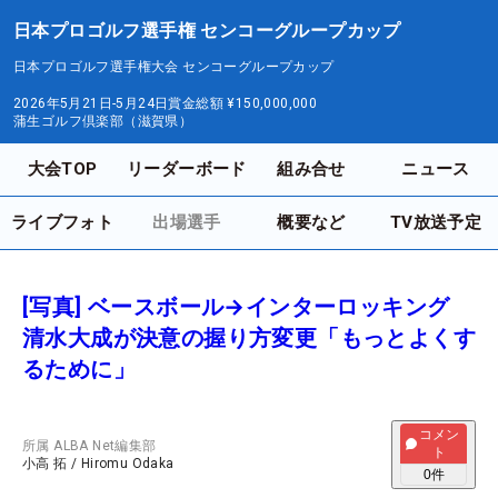
日本プロゴルフ選手権 センコーグループカップ
日本プロゴルフ選手権大会 センコーグループカップ
2026年5月21日-5月24日
賞金総額
¥150,000,000
蒲生ゴルフ倶楽部（滋賀県）
大会TOP
リーダーボード
組み合せ
ニュース
ライブフォト
出場選手
概要など
TV放送予定
[写真] ベースボール→インターロッキング
清水大成が決意の握り方変更「もっとよくす
るために」
コメン
所属
ALBA Net編集部
ト
小高 拓
/
Hiromu Odaka
0
件