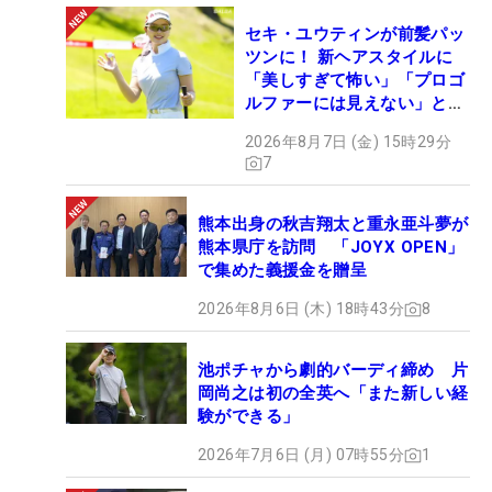
セキ・ユウティンが前髪パッ
ツンに！ 新ヘアスタイルに
「美しすぎて怖い」「プロゴ
ルファーには見えない」とコ
メント殺到
2026年8月7日 (金) 15時29分
7
熊本出身の秋吉翔太と重永亜斗夢が
熊本県庁を訪問 「JOYX OPEN」
で集めた義援金を贈呈
2026年8月6日 (木) 18時43分
8
池ポチャから劇的バーディ締め 片
岡尚之は初の全英へ「また新しい経
験ができる」
2026年7月6日 (月) 07時55分
1