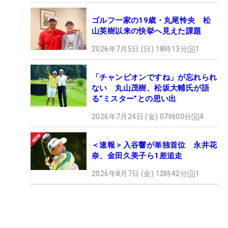
ゴルフ一家の19歳・丸尾怜央 松
山英樹以来の快挙へ見えた課題
2026年7月5日 (日) 18時13分
1
「チャンピオンですね」が忘れられ
ない 丸山茂樹、松坂大輔氏が語
る“ミスター”との思い出
2026年7月24日 (金) 07時00分
4
＜速報＞入谷響が単独首位 永井花
奈、金田久美子ら1差追走
2026年8月7日 (金) 12時42分
1