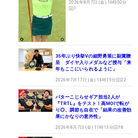
2026年8月7日 (金) 16時00分
1
35年ぶり快挙Vの細野勇策に副賞贈
呈 ダイヤ入りメダルなど授与「来
年もここにいられるように」
2026年7月17日 (金) 14時15分
22
パターこじらせギア担当2人が
『TRTL』をテスト！高MOIで転が
り◎、調節も自在で「結果の改善効
果にかなりの意外性」
2026年8月7日 (金) 11時15分
18