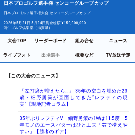
日本プロゴルフ選手権 センコーグループカップ
日本プロゴルフ選手権大会 センコーグループカップ
2026年5月21日-5月24日
賞金総額
¥150,000,000
蒲生ゴルフ倶楽部（滋賀県）
大会TOP
リーダーボード
組み合せ
ニュース
ライブフォト
出場選手
概要など
TV放送予定
【この大会のニュース】
「左打席が増えたら…」 35年の空白を埋めた23
歳・細野勇策が直面してきた“レフティの現
実”【現地記者コラム】
35年ぶりレフティV 細野勇策の1Wは11.5度 5
年モノのエースパターはひと工夫「芯で構えや
すい」【勝者のギア】