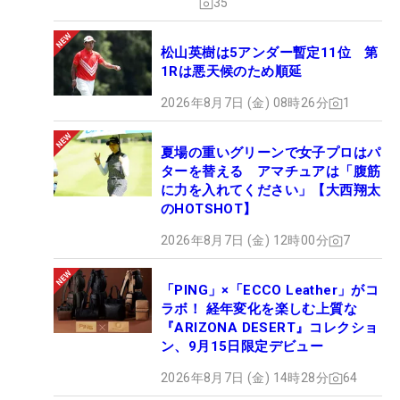
35
松山英樹は5アンダー暫定11位 第
1Rは悪天候のため順延
2026年8月7日 (金) 08時26分
1
夏場の重いグリーンで女子プロはパ
ターを替える アマチュアは「腹筋
に力を入れてください」【大西翔太
のHOTSHOT】
2026年8月7日 (金) 12時00分
7
「PING」×「ECCO Leather」がコ
ラボ！ 経年変化を楽しむ上質な
『ARIZONA DESERT』コレクショ
ン、9月15日限定デビュー
2026年8月7日 (金) 14時28分
64