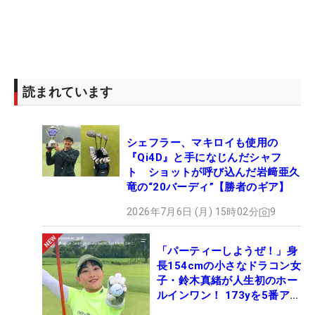
読まれています
シェフラー、マキロイも使用の
『Qi4D』と手になじんだシャフ
ト ショットが呼び込んだ岩﨑亜久
竜の“20バーディ”【勝者のギア】
2026年7月6日 (月) 15時02分
9
「パーティーしようぜ！」身
長154cmの小さなドラコン女
子・鈴木真緒が人生初のホー
ルインワン！ 173yを5番アイ
アンで会心のショット