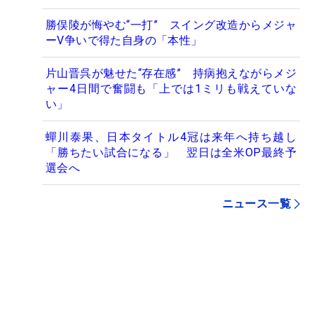
勝俣陵が悔やむ“一打” スイング改造からメジャ
ーV争いで得た自身の「本性」
片山晋呉が魅せた“存在感” 持病抱えながらメジ
ャー4日間で奮闘も「上では1ミリも戦えていな
い」
蟬川泰果、日本タイトル4冠は来年へ持ち越し
「勝ちたい試合になる」 翌日は全米OP最終予
選会へ
ニュース一覧