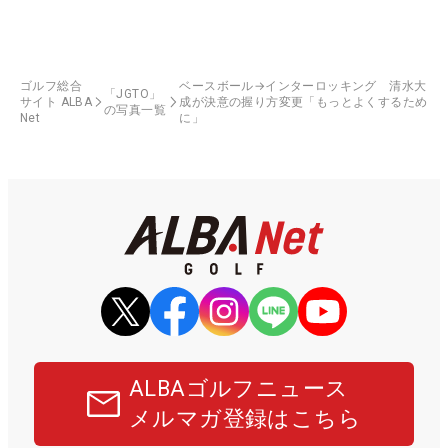
ゴルフ総合
ベースボール→インターロッキング 清水大
「JGTO」
サイト ALBA
成が決意の握り方変更「もっとよくするため
の写真一覧
Net
に」
ALBAゴルフニュース
メルマガ登録はこちら