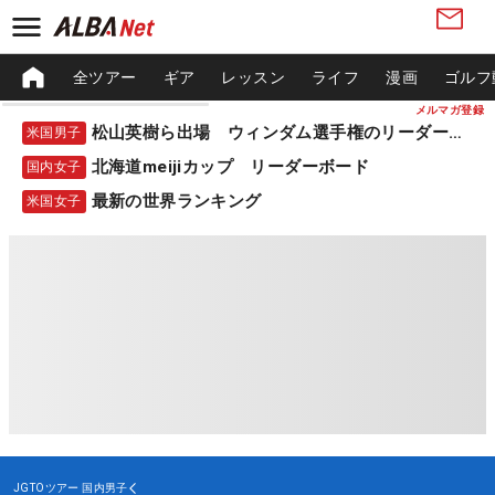
全ツアー
ギア
レッスン
ライフ
漫画
ゴルフ
メルマガ登録
松山英樹ら出場 ウィンダム選手権のリーダーボード
米国男子
北海道meijiカップ リーダーボード
国内女子
最新の世界ランキング
米国女子
JGTOツアー
国内男子