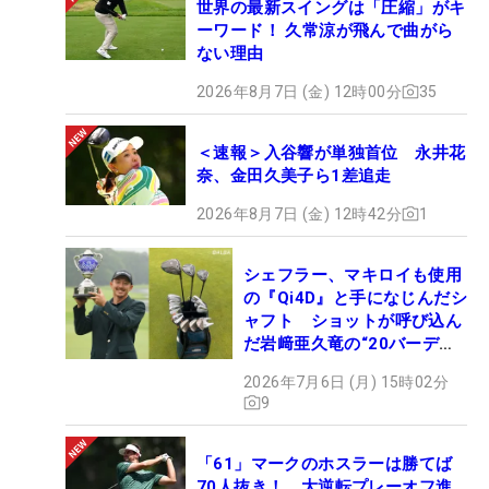
世界の最新スイングは「圧縮」がキ
ーワード！ 久常涼が飛んで曲がら
ない理由
2026年8月7日 (金) 12時00分
35
＜速報＞入谷響が単独首位 永井花
奈、金田久美子ら1差追走
2026年8月7日 (金) 12時42分
1
シェフラー、マキロイも使用
の『Qi4D』と手になじんだシ
ャフト ショットが呼び込ん
だ岩﨑亜久竜の“20バーデ
ィ”【勝者のギア】
2026年7月6日 (月) 15時02分
9
「61」マークのホスラーは勝てば
70人抜き！ 大逆転プレーオフ進