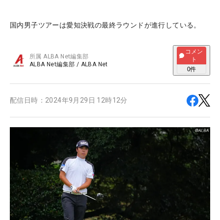
国内男子ツアーは愛知決戦の最終ラウンドが進行している。
コメン
所属
ALBA Net編集部
ト
ALBA Net編集部
/
ALBA Net
0
件
配信日時：
2024年9月29日 12時12分