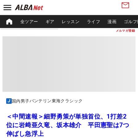
全ツアー
ギア
レッスン
ライフ
漫画
ゴルフ
メルマガ登録
バンテリン東海クラシック
国内男子
＜中間速報＞細野勇策が単独首位、1打差2
位に岩﨑亜久竜、坂本雄介 平田憲聖は7つ
伸ばし急浮上