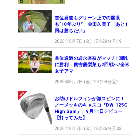
首位発進もグリーン上での開眼
も“10年ぶり” 金田久美子「あと1
回は勝ちたい」
2026年8月7日 (金) 17時29分
19
首位通過の岩永杏奈がマッチ1回戦
に勝利 廣吉優梨菜も2回戦へ/全米
女子アマ
2026年8月7日 (金) 10時04分
1
お助けドルフィンが激スピンに！
ノーメッキのキャスコ『DW-125G
High Spin』、9月11日デビュー
【打ってみた】
2026年8月7日 (金) 18時36分
33