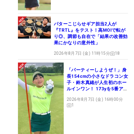
パターこじらせギア担当2人が
『TRTL』をテスト！高MOIで転が
り◎、調節も自在で「結果の改善効
果にかなりの意外性」
2026年8月7日 (金) 11時15分
18
「パーティーしようぜ！」身
長154cmの小さなドラコン女
子・鈴木真緒が人生初のホー
ルインワン！ 173yを5番アイ
アンで会心のショット
2026年8月7日 (金) 16時00分
1