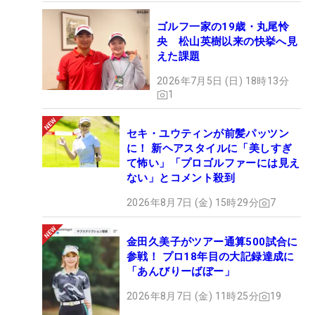
ゴルフ一家の19歳・丸尾怜
央 松山英樹以来の快挙へ見
えた課題
2026年7月5日 (日) 18時13分
1
セキ・ユウティンが前髪パッツン
に！ 新ヘアスタイルに「美しすぎ
て怖い」「プロゴルファーには見え
ない」とコメント殺到
2026年8月7日 (金) 15時29分
7
金田久美子がツアー通算500試合に
参戦！ プロ18年目の大記録達成に
「あんびりーばぼー」
2026年8月7日 (金) 11時25分
19