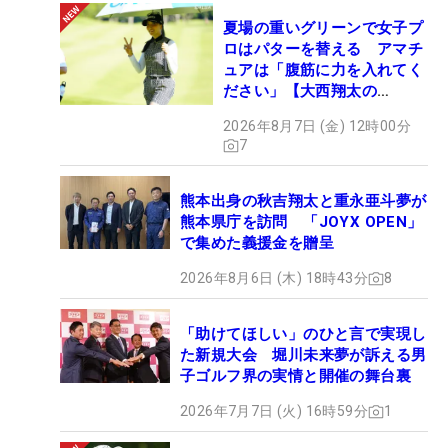
夏場の重いグリーンで女子プ
ロはパターを替える アマチ
ュアは「腹筋に力を入れてく
ださい」【大西翔太の
HOTSHOT】
2026年8月7日 (金) 12時00分
7
熊本出身の秋吉翔太と重永亜斗夢が
熊本県庁を訪問 「JOYX OPEN」
で集めた義援金を贈呈
2026年8月6日 (木) 18時43分
8
「助けてほしい」のひと言で実現し
た新規大会 堀川未来夢が訴える男
子ゴルフ界の実情と開催の舞台裏
2026年7月7日 (火) 16時59分
1