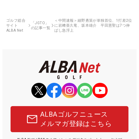
ゴルフ総合
＜中間速報＞細野勇策が単独首位、1打差2位
「JGTO」
サイト
に岩﨑亜久竜、坂本雄介 平田憲聖は7つ伸
の記事一覧
ALBA Net
ばし急浮上
ALBAゴルフニュース
メルマガ登録はこちら