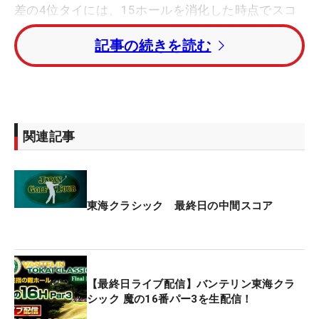
差の4位タイには、15ホールを消化した時点でスコ
アを7つ伸ばしている平田憲聖、金谷拓実、幡地隆
記事の続きを読む
寛が続いている。
さらに1打差12アンダー・7位タイには今平周吾、下
家秀琉、ジャスティン・デロスサントス（フィリピ
ン）が位置している。
関連記事
ドラコン大会で優勝を果たしたアマチュア・松山茉
生、蟬川泰果、小木曽喬、らが11アンダー・10位タ
イ、池田勇太は9アンダー17位タイでプレーをして
東海クラシック 最終日の中間スコア
いる。
【最終日ライブ配信】バンテリン東海クラ
シック 魔の16番パー3を生配信！