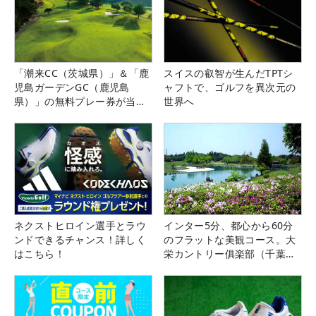
「潮来CC（茨城県）」＆「鹿
スイスの叡智が生んだTPTシ
児島ガーデンGC（鹿児島
ャフトで、ゴルフを異次元の
県）」の無料プレー券が当た
世界へ
る！！
ネクストヒロイン選手とラウ
インター5分、都心から60分
ンドできるチャンス！詳しく
のフラットな美観コース。大
はこちら！
栄カントリー俱楽部（千葉
県）