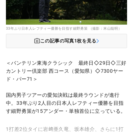
33年ぶり日本人レフティー優勝を目指す細野勇策 （撮影：米山聡明）
この記事の写真
1
枚を見る
＜バンテリン東海クラシック 最終日◇29日◇三好
カントリー倶楽部 西コース（愛知県）◇7300ヤー
ド・パー71＞
国内男子ツアーの愛知決戦は最終ラウンドが進行
中。
33年ぶり2人目の日本人レフティー優勝を目指
す細野勇策が15アンダー・単独首位に立っている。
1打差2位タイに岩﨑亜久竜、坂本雄介、さらに1打