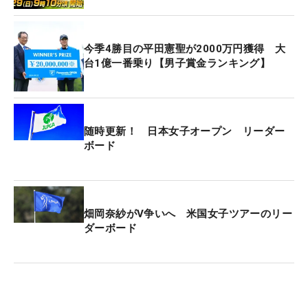
今季4勝目の平田憲聖が2000万円獲得 大
台1億一番乗り【男子賞金ランキング】
随時更新！ 日本女子オープン リーダー
ボード
畑岡奈紗がV争いへ 米国女子ツアーのリー
ダーボード