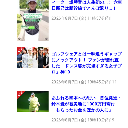
ィーク 堀琴音は人生初の…！ 六車
日那乃は新幹線でとんぼ返り…！
2026年8月7日 (金) 11時57分
1
ゴルフウェアとは一味違うギャップ
にノックアウト！ ファンが惚れ直
した「ドレス姿が完璧すぎる女子プ
ロ」神10
2026年8月7日 (金) 19時45分
111
あふれる熊本への思い 首位発進・
鈴木愛が被災地に1000万円寄付
「もらったお金をほかの人に」
2026年8月7日 (金) 18時10分
19