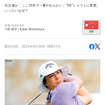
石川遼が「ここ10年で一番やわらかい」“SX”シャフトに変更。
いったいなぜ？
コメン
所属
ALBA Net
ト
下村 耕平
/
Kohei Shimomura
0
件
配信日時：
2023年8月24日 18時51分