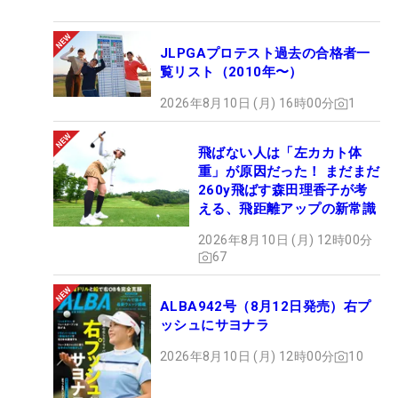
いな感じで打てるシャフトに出合ったなという感
じ」。思い通りのドローが打てるつかまりやすくな
JLPGAプロテスト過去の合格者一
ったドライバーで、2日目の巻き返しを狙う。
覧リスト（2010年〜）
（文・下村耕平）
2026年8月10日 (月) 16時00分
1
飛ばない人は「左カカト体
重」が原因だった！ まだまだ
260y飛ばす森田理香子が考
える、飛距離アップの新常識
2026年8月10日 (月) 12時00分
67
ALBA942号（8月12日発売）右プ
ッシュにサヨナラ
2026年8月10日 (月) 12時00分
10