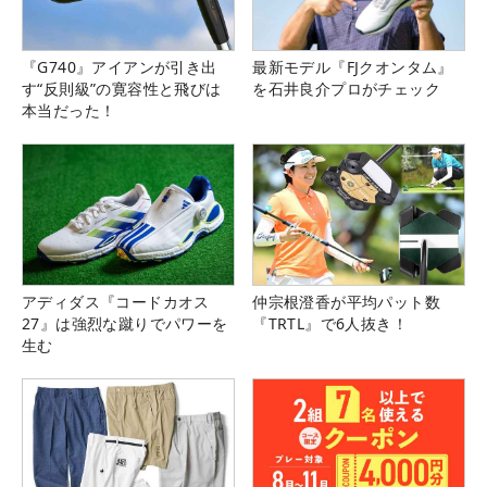
『G740』アイアンが引き出
最新モデル『FJクオンタム』
す“反則級”の寛容性と飛びは
を石井良介プロがチェック
本当だった！
アディダス『コードカオス
仲宗根澄香が平均パット数
27』は強烈な蹴りでパワーを
『TRTL』で6人抜き！
生む