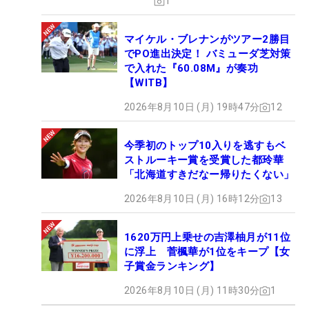
1
マイケル・ブレナンがツアー2勝目
でPO進出決定！ バミューダ芝対策
で入れた『60.08M』が奏功
【WITB】
2026年8月10日 (月) 19時47分
12
今季初のトップ10入りを逃すもベ
ストルーキー賞を受賞した都玲華
「北海道すきだなー帰りたくない」
2026年8月10日 (月) 16時12分
13
1620万円上乗せの吉澤柚月が11位
に浮上 菅楓華が1位をキープ【女
子賞金ランキング】
2026年8月10日 (月) 11時30分
1