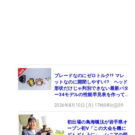
ブレードなのにゼロトルク!? マレ
ットなのに開閉しやすい!? ヘッド
形状だけじゃ判別できない最新パタ
ー34モデルの性能早見表を作って
みた #ギアカタログ2026
2026年8月10日 (月) 17時08分
39
初出場の鳥海颯汰が岩手県オ
ープン初V「この大会を機に
どんどん上に」 シニアの部