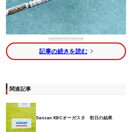
1
/
1
記事の続きを読む
石川遼が変更した“SX”シャフト『Tour AD TP-6S』 （撮影：ALBA）
関連記事
＜Sansan KBCオーガスタゴルフトーナメント 初日
◇24日◇芥屋ゴルフ倶楽部（福岡県）◇7216ヤー
ド・パー72＞
Sansan KBCオーガスタ 初日の結果