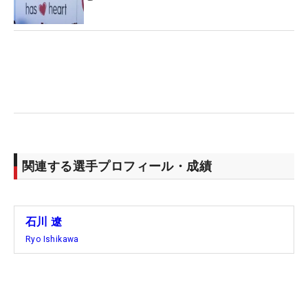
で石川は“X”や“TX（ダブルエックス相当）”といった
硬いシャフトを好んできたが、「ここ10年で一番や
わらかいシャフト」に変更した。一体なぜなのか。
「前のシャフトはけっこうハードめというか、ちょ
っと遅れると、右に出た球が右に行っちゃう（右プ
ッシュスライス）。そうするとつかまえたくなるの
で、早く当てて左に出さざるを得なくなる。スイン
グが変わってしまうので、それでドライバーは真っ
関連する選手プロフィール・成績
すぐ飛んでも、3Uは引っかかっちゃう」
石川のような右に出して左に戻していくドローヒッ
石川 遼
ターにとって、左に出る球は感覚的に気持ちが悪
Ryo Ishikawa
い。ドライバーの下の3番ウッドと3番ユーティリテ
ィと同じ感覚でドライバーが打てていなかったこと
が、セッティングのつながりで「ドライバーで急に