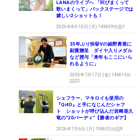
LANAのライブへ 「叫びまくって
れが高校1年でSシャフトに換わり、「プロになって
歌いまくって」バックステージでは
嬉しい2ショットも！
からどんどんリズムが早くなったんですよ」と、高
校1年でツアー初優勝を果たしてプロに転向する
2026年8月10日 (月) 14時09分
1
と、Xシャフトにまで硬くなった。一時はXXシャフ
トも使っており、「ドライバーの調子が悪かったと
35年ぶり快挙Vの細野勇策に
きは、『やわらかい＝曲がる』という感覚だった。
副賞贈呈 ダイヤ入りメダル
など授与「来年もここにいら
硬いシャフトで低いフェードばっかり打っていた」
れるように」
と話す。
2026年7月17日 (金) 14時15分
22
それが3年前から取り組んだスイング改造により、
以前の切り返しで反動をつけてクイックに下ろす動
シェフラー、マキロイも使用の
きから、いまは「昔より切り返しが静か」に変化
『Qi4D』と手になじんだシャフ
し、待てるようになった。スイングプレーンもステ
ト ショットが呼び込んだ岩﨑亜久
ィープからシャローに変わったことで、棒のような
竜の“20バーディ”【勝者のギア】
ガチガチのシャフトから、「手元がやわらかい」シ
2026年7月6日 (月) 15時02分
9
ャフトを打てるようになってきた。これはスイング