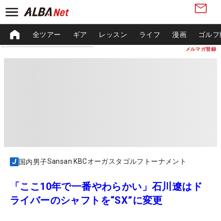
全ツアー
ギア
レッスン
ライフ
漫画
ゴルフ
メルマガ登録
Sansan KBCオーガスタゴルフトーナメント
国内男子
「ここ10年で一番やわらかい」石川遼はド
ライバーのシャフトを“SX”に変更