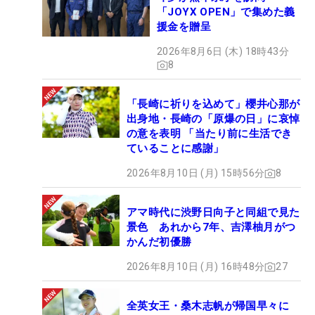
という感じで今回はやりました」と、クラブ全体の
「JOYX OPEN」で集めた義
援金を贈呈
つながりも良くなった。
2026年8月6日 (木) 18時43分
8
それが表れたのは、前半最後の18番パー5。ティシ
ョットはドライバーでフェアウェイど真ん中をとら
えると、3番ユーティリティでドローをかけて、左
「長崎に祈りを込めて」櫻井心那が
出身地・長崎の「原爆の日」に哀悼
奥に切ってあったピンと同じ面、7.5メートルに乗せ
の意を表明 「当たり前に生活でき
た。イーグルパットは惜しくも外れたが、きょう初
ていることに感謝」
めてのバーディを奪った。「本当に同じクラブを打
2026年8月10日 (月) 15時56分
8
っているみたいな感覚でした」と振り返る。そし
て、「久しぶりに自分の思った球がドライバーで打
アマ時代に渋野日向子と同組で見た
てました」とまでいう。
景色 あれから7年、吉澤柚月がつ
かんだ初優勝
石川は意外にも「ジュニア時代はけっこうバックス
2026年8月10日 (月) 16時48分
27
イングがゆっくりで、切り返しがグニャンとしなる
シャフトが好きだった」という。中学時代までは軽
全英女王・桑木志帆が帰国早々に
いヘッドにフジクラのRシャフトを挿していた。そ