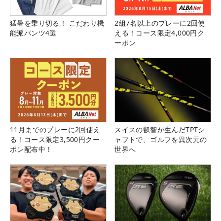
猛暑を乗り切る！ こだわり機
2組7名以上のプレーに2回使
能派パンツ4選
える！コース限定4,000円ク
ーポン
11月までのプレーに2回使え
スイスの叡智が生んだTPTシ
る！コース限定3,500円クー
ャフトで、ゴルフを異次元の
ポン配布中！
世界へ