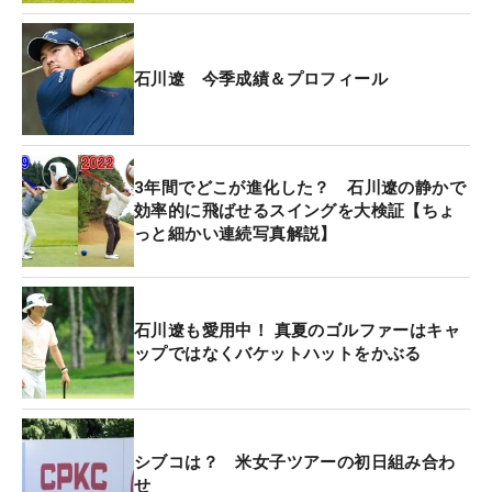
前半の16番では2メートル、17番では「プッシュア
ウトした」と70センチのパーパットを外して、一時
は2オーバーとなった石川遼だったが、「バシッと
石川遼 今季成績＆プロフィール
決まるまでに8ホールかかった。18番からは全体的
に良かった」といいパットを打つことにフォーカス
して、1アンダーまで戻して初日を終えた。
3年間でどこが進化した？ 石川遼の静かで
効率的に飛ばせるスイングを大検証【ちょ
「ドライバーもすごく良かったですし、明日にまた
っと細かい連続写真解説】
つながる感じにはなったと思います」。そのドライ
バーには以前までのブルーのシャフト『Tour AD PT-
6X』ではなく、シルバーのシャフトが挿さってい
石川遼も愛用中！ 真夏のゴルファーはキャ
た。今週から同じグラファイトデザインの『Tour
ップではなくバケットハットをかぶる
AD TP-6S』に変更している。
「フレックスはS表記ですが、先端をカットしてい
るので“SX”と呼んでいます」というシャフトは、
シブコは？ 米女子ツアーの初日組み合わ
2016年発売のモデルで新しいわけではない。これま
せ