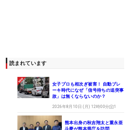
ドローの幅が減っていた。気になるところとして一
個あった」という。
それを半フレックスぶん、やわらかいシャフトを挿
したことで、「しっかりとタイミングを遅らせると
いうか、ボールが出ていくのを遅らせていく意識で
当ててくるとちょうど良い。すごく遅らせすぎて右
に思い切り出たものが、ほんのちょっとでもドロー
読まれています
回転が入ってくれるのでめっちゃ助かるんです」と
話す。きょうのフェアウェイキープ率は14ホール中
7ホールの50％と決して高くないが、感覚的に意図
女子プロも相次ぎ被害！ 自動ブレ
しない方向にボールが飛ばなかったため、本人のド
ーキ時代になぜ「信号待ちの追突事
ライバーへの満足度は高いのだ。
故」は無くならないのか？
2026年8月10日 (月) 12時00分
1
「ロングアイアンとかユーティリティとかでいいタ
イミングのスイングを作って、球のイメージを作っ
熊本出身の秋吉翔太と重永亜
て、それにドライバーのスペックを合わせていく、
斗夢が熊本県庁を訪問