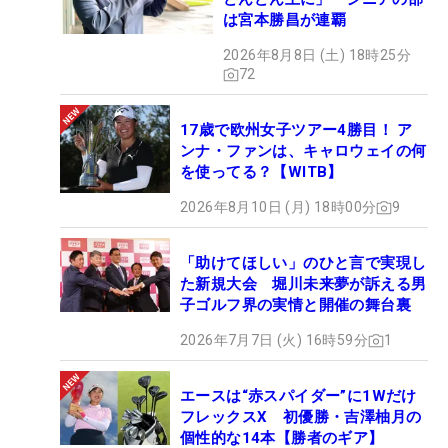
は宮本勝昌が連覇
2026年8月8日 (土) 18時25分
72
17歳で欧州女子ツアー4勝目！ ア
ンナ・ファンは、キャロウェイの何
を使ってる？【WITB】
2026年8月10日 (月) 18時00分
9
「助けてほしい」のひと言で実現し
た新規大会 堀川未来夢が訴える男
子ゴルフ界の実情と開催の舞台裏
2026年7月7日 (火) 16時59分
1
エースは“赤スパイダー”に1Wだけ
フレックスX 初優勝・吉澤柚月の
個性的な14本【勝者のギア】