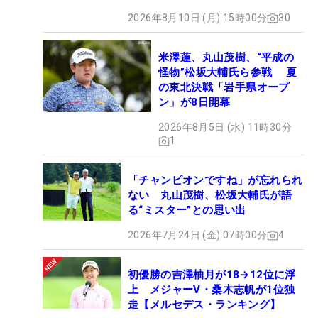
2026年8月10日 (月) 15時00分
30
米澤蓮、丸山茂樹、“平成の
怪物”松坂大輔氏ら参戦 夏
の東北決戦「岩手県オープ
ン」が8日開幕
2026年8月5日 (水) 11時30分
1
「チャンピオンですね」が忘れられ
ない 丸山茂樹、松坂大輔氏が語
る“ミスター”との思い出
2026年7月24日 (金) 07時00分
4
初優勝の吉澤柚月が18→12位に浮
上 メジャーV・桑木志帆が1位独
走【メルセデス・ランキング】