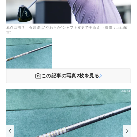
原点回帰？ 石川遼は“やわらか”シャフト変更で手応え （撮影：上山敬
太）
この記事の写真
2
枚を見る