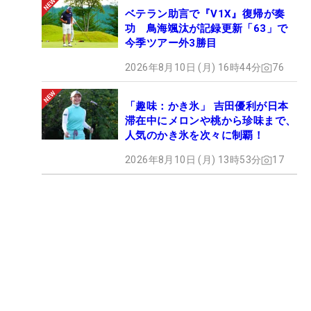
が安定してきた証拠で、やわらかいシャフトのほう
ベテラン助言で『V1X』復帰が奏
が自分が頑張らなくても飛距離が出せるメリットも
功 鳥海颯汰が記録更新「63」で
ある。
今季ツアー外3勝目
2026年8月10日 (月) 16時44分
76
ここで1つの疑問が起こる。石川のウッド系3本、ド
ライバーは『PT-6S』、3番ウッドは『TP-7X』、3
「趣味：かき氷」 吉田優利が日本
番ユーティリティは『UB-8X』とすべてモデルが違
滞在中にメロンや桃から珍味まで、
人気のかき氷を次々に制覇！
うのに、なぜ同じような弾道が出るのか。
2026年8月10日 (月) 13時53分
17
「僕も同じシャフトがいいと思っていたんです。シ
ャフトの専門家の方からするとわからないですけ
ど、ヘッドの大きさも形も違うから、シャフトが違
ってもいいのかもしれませんね」と本人は考えてい
る。
今大会は過去10回出場して、優勝1回を含むベスト
10が6度と得意としている。「本当に3番ウッドみた