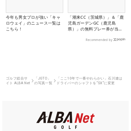
今年も男女プロが強い「キャ
「潮来CC（茨城県）」＆「鹿
ロウェイ」のニュース一覧は
児島ガーデンGC（鹿児島
こちら！
県）」の無料プレー券が当た
る！！
Recommended by
ゴルフ総合サ
「JGTO」
「ここ10年で一番やわらかい」石川遼は
イト ALBA Net
の写真一覧
ドライバーのシャフトを“SX”に変更