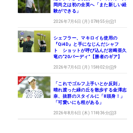
岡尚之は初の全英へ「また新しい経
験ができる」
2026年7月6日 (月) 07時55分
1
シェフラー、マキロイも使用の
『Qi4D』と手になじんだシャフ
ト ショットが呼び込んだ岩﨑亜久
竜の“20バーディ”【勝者のギア】
2026年7月6日 (月) 15時02分
9
「これでゴルフ上手いとか反則」
晴れ渡った緑の丘を散歩する金澤志
奈、抜群のスタイルに「8頭身！」
「可愛いにも程がある」
2026年8月6日 (木) 11時36分
3