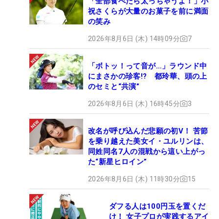
「全部食べたら太っちゃうよ！」小
祝さくらが大量のお菓子を前に満面
の笑み
2026年8月6日 (木) 14時09分
7
「ボトッ！って音が…」ラウンド中
にまさかの珍客!? 都玲華、頭の上
のセミと“共演”
2026年8月6日 (木) 16時45分
3
改名が呼び込んだ悲願の初V！ 苦節
を乗り越えた美女イ・ユルリンは、
同姓同名7人の混戦から這い上がっ
た“新星ヒロイン”
2026年8月6日 (木) 11時30分
15
ダフる人は100円玉を置くだ
け！ 女子プロが実践するアイ