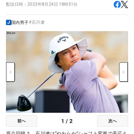
配信日時：
2023年8月24日 18時51分
#
石川遼
国内男子
1
/
2
前へ
次へ
原点回帰？ 石川遼は“やわらか”シャフト変更で手応え