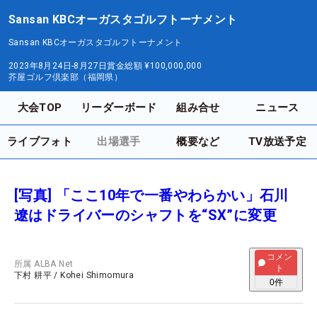
Sansan KBCオーガスタゴルフトーナメント
Sansan KBCオーガスタゴルフトーナメント
2023年8月24日-8月27日
賞金総額
¥100,000,000
芥屋ゴルフ倶楽部（福岡県）
大会TOP
リーダーボード
組み合せ
ニュース
ライブフォト
出場選手
概要など
TV放送予定
[写真] 「ここ10年で一番やわらかい」石川
遼はドライバーのシャフトを“SX”に変更
コメン
所属
ALBA Net
ト
下村 耕平
/
Kohei Shimomura
0
件