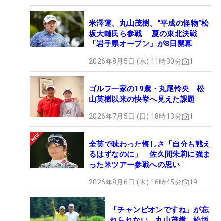
米澤蓮、丸山茂樹、“平成の怪物”松
坂大輔氏ら参戦 夏の東北決戦
「岩手県オープン」が8日開幕
2026年8月5日 (水) 11時30分
1
ゴルフ一家の19歳・丸尾怜央 松
山英樹以来の快挙へ見えた課題
2026年7月5日 (日) 18時13分
1
全英で味わった悔しさ「自分も戦え
るはずなのに」 佐久間朱莉に強ま
った米ツアー参戦への思い
2026年8月6日 (木) 16時45分
19
「チャンピオンですね」が忘
れられない 丸山茂樹、松坂