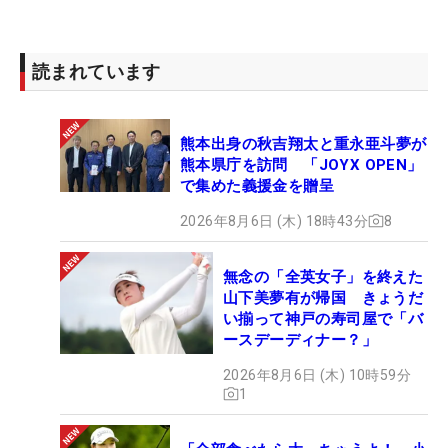
読まれています
熊本出身の秋吉翔太と重永亜斗夢が
熊本県庁を訪問 「JOYX OPEN」
で集めた義援金を贈呈
2026年8月6日 (木) 18時43分
8
無念の「全英女子」を終えた
山下美夢有が帰国 きょうだ
い揃って神戸の寿司屋で「バ
ースデーディナー？」
2026年8月6日 (木) 10時59分
1