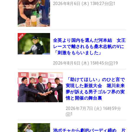
2026年8月6日 (木) 13時27分
1
全英より国内を選んだ河本結 女王
レースで離されるも桑木志帆のVに
「刺激をもらいました」
2026年8月6日 (木) 15時45分
19
「助けてほしい」のひと言で
実現した新規大会 堀川未来
夢が訴える男子ゴルフ界の実
情と開催の舞台裏
2026年7月7日 (火) 16時59分
1
池ポチャから劇的バーディ締め 片