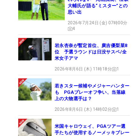
大輔氏が語る“ミスター”との
思い出
2026年7月24日 (金) 07時00分
4
岩永杏奈が暫定首位、廣吉優梨菜8
位 予選ラウンドは日没サスペ/全
米女子アマ
2026年8月6日 (木) 11時18分
1
若きスター候補やメジャーハンター
も PGAプレーオフ争い、当落線
上の大物選手は？
2026年8月6日 (木) 14時02分
1
米国キャロウェイ、PGAツアー選
手たちが使用するノーメッキブレー