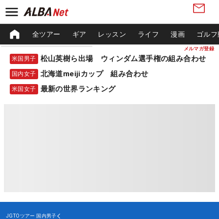
全ツアー
ギア
レッスン
ライフ
漫画
ゴルフ
メルマガ登録
松山英樹ら出場 ウィンダム選手権の組み合わせ
米国男子
北海道meijiカップ 組み合わせ
国内女子
最新の世界ランキング
米国女子
JGTOツアー
国内男子