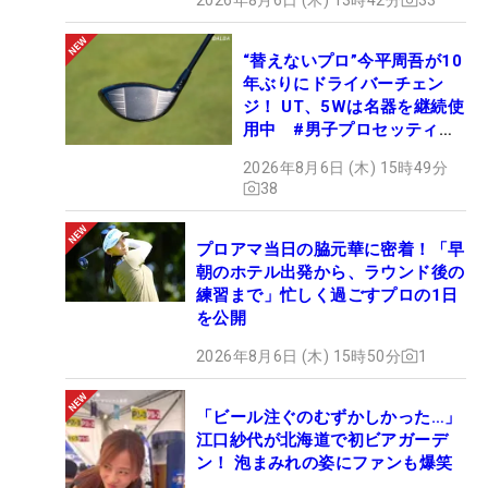
“替えないプロ”今平周吾が10
年ぶりにドライバーチェン
ジ！ UT、5Wは名器を継続使
用中 #男子プロセッティン
グ
2026年8月6日 (木) 15時49分
38
プロアマ当日の脇元華に密着！「早
朝のホテル出発から、ラウンド後の
練習まで」忙しく過ごすプロの1日
を公開
2026年8月6日 (木) 15時50分
1
「ビール注ぐのむずかしかった…」
江口紗代が北海道で初ビアガーデ
ン！ 泡まみれの姿にファンも爆笑