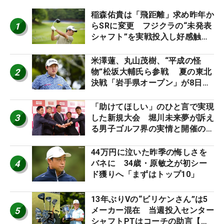
稲森佑貴は「飛距離」求め昨年か
1
らSRに変更 フジクラの“未発表
シャフト”を実戦投入し好感触
「つかまえにいける」【男子ツア
ーのヒトネタ！】
米澤蓮、丸山茂樹、“平成の怪
2
物”松坂大輔氏ら参戦 夏の東北
決戦「岩手県オープン」が8日開
幕
「助けてほしい」のひと言で実現
3
した新規大会 堀川未来夢が訴え
る男子ゴルフ界の実情と開催の舞
台裏
44万円に泣いた昨季の悔しさを
4
バネに 34歳・原敏之が初シー
ド獲りへ「まずはトップ10」
13年ぶりVの“ビリケンさん”は5
5
メーカー混在 当週投入センター
シャフトPTはコーチの助言【勝