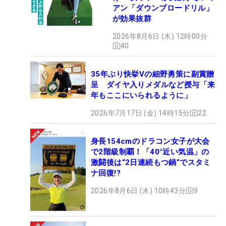
アン「ダウンブロードリル」
が効果抜群
2026年8月6日 (木) 12時00分
40
35年ぶり快挙Vの細野勇策に副賞贈
呈 ダイヤ入りメダルなど授与「来
年もここにいられるように」
2026年7月17日 (金) 14時15分
22
身長154cmのドラコン女子が大会
で2階級制覇！「40°近い気温」の
激闘後は“2日連続もつ鍋”でスタミ
ナ回復!?
2026年8月6日 (木) 10時43分
9