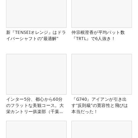
新『TENSEIオレンジ』はドラ
仲宗根澄香が平均パット数
イバーシャフトの“最適解”
『TRTL』で6人抜き！
インター5分、都心から60分
『G740』アイアンが引き出
のフラットな美観コース。大
す“反則級”の寛容性と飛びは
栄カントリー俱楽部（千葉
本当だった！
県）