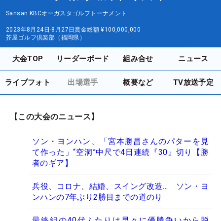
Sansan KBCオーガスタゴルフトーナメント
2023年8月24日-8月27日
賞金総額
¥100,000,000
芥屋ゴルフ倶楽部（福岡県）
大会TOP
リーダーボード
組み合せ
ニュース
ライブフォト
出場選手
概要など
TV放送予定
【この大会のニュース】
ソン・ヨンハン、「宮本勝昌さんのパターを見
て作った」“空洞”中尺で4日連続『30』切り【勝
者のギア】
兵役、コロナ、結婚、スイング改造… ソン・ヨ
ンハンの7年ぶり2勝目までの道のり
最終組の40代ふたりは早々に優勝争いから脱