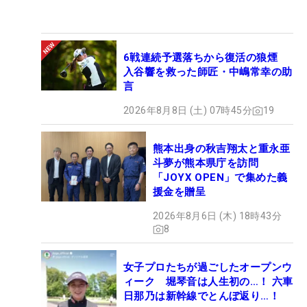
6戦連続予選落ちから復活の狼煙
入谷響を救った師匠・中嶋常幸の助
言
2026年8月8日 (土) 07時45分
19
熊本出身の秋吉翔太と重永亜
斗夢が熊本県庁を訪問
「JOYX OPEN」で集めた義
援金を贈呈
2026年8月6日 (木) 18時43分
8
女子プロたちが過ごしたオープンウ
ィーク 堀琴音は人生初の…！ 六車
日那乃は新幹線でとんぼ返り…！