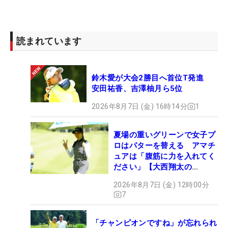
読まれています
鈴木愛が大会2勝目へ首位T発進
安田祐香、吉澤柚月ら5位
2026年8月7日 (金) 16時14分
1
夏場の重いグリーンで女子プ
ロはパターを替える アマチ
ュアは「腹筋に力を入れてく
ださい」【大西翔太の
HOTSHOT】
2026年8月7日 (金) 12時00分
7
「チャンピオンですね」が忘れられ