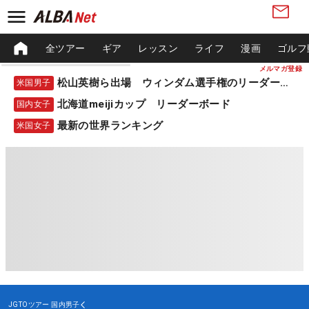
全ツアー
ギア
レッスン
ライフ
漫画
ゴルフ
メルマガ登録
松山英樹ら出場 ウィンダム選手権のリーダーボード
米国男子
北海道meijiカップ リーダーボード
国内女子
最新の世界ランキング
米国女子
JGTOツアー
国内男子