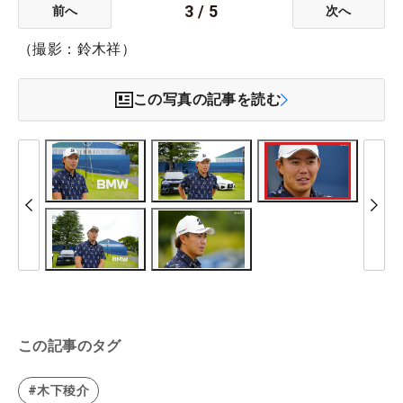
3
/
5
前へ
次へ
（撮影：鈴木祥）
この写真の記事を読む
この記事のタグ
#木下稜介