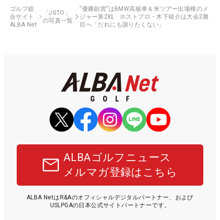
ゴルフ総
”優勝副賞”はBMW高級車＆米ツアー出場権のメ
「JGTO」
合サイト
ジャー第2戦 ホストプロ・木下稜介は大会2勝
の写真一覧
ALBA Net
目へ「だれにも譲りたくない」
ALBAゴルフニュース
メルマガ登録はこちら
ALBA NetはR&Aのオフィシャルデジタルパートナー、および
USLPGAの日本公式サイトパートナーです。