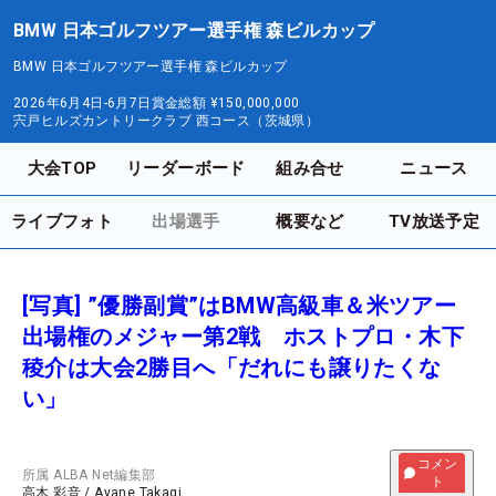
BMW 日本ゴルフツアー選手権 森ビルカップ
BMW 日本ゴルフツアー選手権 森ビルカップ
2026年6月4日-6月7日
賞金総額
¥150,000,000
宍戸ヒルズカントリークラブ 西コース（茨城県）
大会TOP
リーダーボード
組み合せ
ニュース
ライブフォト
出場選手
概要など
TV放送予定
[写真] ”優勝副賞”はBMW高級車＆米ツアー
出場権のメジャー第2戦 ホストプロ・木下
稜介は大会2勝目へ「だれにも譲りたくな
い」
コメン
所属
ALBA Net編集部
ト
高木 彩音
/
Ayane Takagi