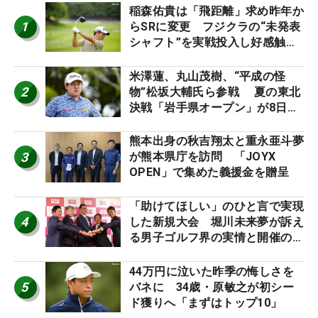
稲森佑貴は「飛距離」求め昨年か
1
らSRに変更 フジクラの“未発表
シャフト”を実戦投入し好感触
「つかまえにいける」【男子ツア
ーのヒトネタ！】
米澤蓮、丸山茂樹、“平成の怪
2
物”松坂大輔氏ら参戦 夏の東北
決戦「岩手県オープン」が8日開
幕
熊本出身の秋吉翔太と重永亜斗夢
3
が熊本県庁を訪問 「JOYX
OPEN」で集めた義援金を贈呈
「助けてほしい」のひと言で実現
4
した新規大会 堀川未来夢が訴え
る男子ゴルフ界の実情と開催の舞
台裏
44万円に泣いた昨季の悔しさを
5
バネに 34歳・原敏之が初シー
ド獲りへ「まずはトップ10」