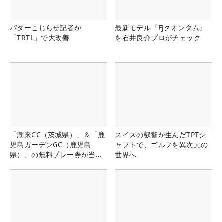
パターこじらせ記者が
最新モデル『FJクオンタム』
「TRTL」で大改善
を石井良介プロがチェック
「潮来CC（茨城県）」＆「鹿
スイスの叡智が生んだTPTシ
児島ガーデンGC（鹿児島
ャフトで、ゴルフを異次元の
県）」の無料プレー券が当た
世界へ
る！！