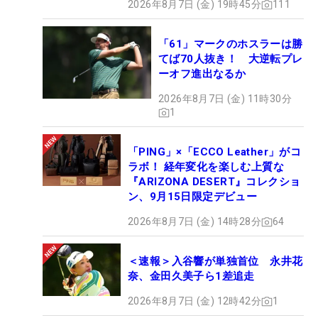
2026年8月7日 (金) 19時45分
111
「61」マークのホスラーは勝
てば70人抜き！ 大逆転プレ
ーオフ進出なるか
2026年8月7日 (金) 11時30分
1
「PING」×「ECCO Leather」がコ
ラボ！ 経年変化を楽しむ上質な
『ARIZONA DESERT』コレクショ
ン、9月15日限定デビュー
2026年8月7日 (金) 14時28分
64
＜速報＞入谷響が単独首位 永井花
奈、金田久美子ら1差追走
2026年8月7日 (金) 12時42分
1