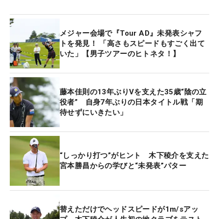
メジャー会場で『Tour AD』未発表シャフ
トを発見！ 「高さもスピードもすごく出て
いた」【男子ツアーのヒトネタ！】
藤本佳則の13年ぶりVを支えた35歳“陰の立
役者” 自身7年ぶりの日本タイトル戦「期
待せずにいきたい」
“しっかり打つ”がヒント 木下稜介を支えた
宮本勝昌からの学びと“未発表”パター
替えただけでヘッドスピードが1m/sアッ