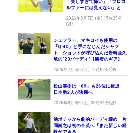
「美しすぎて怖い」「プロゴ
ルファーには見えない」とコ
メント殺到
2026年8月7日 (金) 15時29分
7
シェフラー、マキロイも使用の
『Qi4D』と手になじんだシャフ
ト ショットが呼び込んだ岩﨑亜久
竜の“20バーディ”【勝者のギア】
2026年7月6日 (月) 15時02分
9
松山英樹は「69」も26位に後退
日本勢2人が決勝へ
2026年8月8日 (土) 08時41分
1
池ポチャから劇的バーディ締め 片
岡尚之は初の全英へ「また新しい経
験ができる」