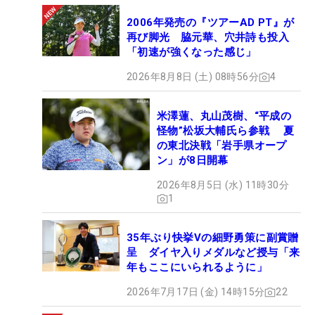
2006年発売の『ツアーAD PT』が
再び脚光 脇元華、穴井詩も投入
「初速が強くなった感じ」
2026年8月8日 (土) 08時56分
4
米澤蓮、丸山茂樹、“平成の
怪物”松坂大輔氏ら参戦 夏
の東北決戦「岩手県オープ
ン」が8日開幕
2026年8月5日 (水) 11時30分
1
35年ぶり快挙Vの細野勇策に副賞贈
呈 ダイヤ入りメダルなど授与「来
年もここにいられるように」
2026年7月17日 (金) 14時15分
22