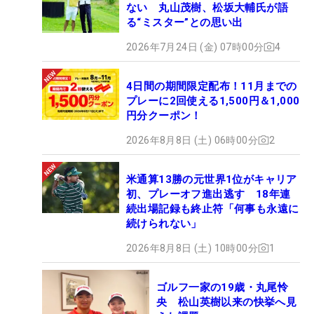
ない 丸山茂樹、松坂大輔氏が語
る“ミスター”との思い出
2026年7月24日 (金) 07時00分
4
4日間の期間限定配布！11月までの
プレーに2回使える1,500円＆1,000
円分クーポン！
2026年8月8日 (土) 06時00分
2
米通算13勝の元世界1位がキャリア
初、プレーオフ進出逃す 18年連
続出場記録も終止符「何事も永遠に
続けられない」
2026年8月8日 (土) 10時00分
1
ゴルフ一家の19歳・丸尾怜
央 松山英樹以来の快挙へ見