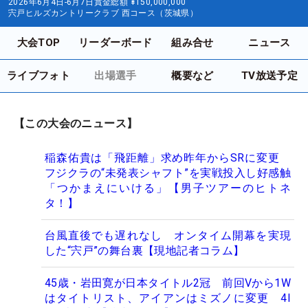
2026年6月4日-6月7日
賞金総額
¥150,000,000
宍戸ヒルズカントリークラブ 西コース（茨城県）
大会TOP
リーダーボード
組み合せ
ニュース
ライブフォト
出場選手
概要など
TV放送予定
【この大会のニュース】
稲森佑貴は「飛距離」求め昨年からSRに変更
フジクラの“未発表シャフト”を実戦投入し好感触
「つかまえにいける」【男子ツアーのヒトネ
タ！】
台風直後でも遅れなし オンタイム開幕を実現
した“宍戸”の舞台裏【現地記者コラム】
45歳・岩田寛が日本タイトル2冠 前回Vから1W
はタイトリスト、アイアンはミズノに変更 4I