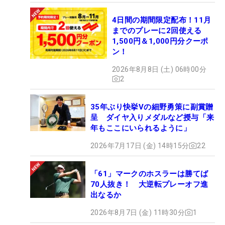
4日間の期間限定配布！11月
までのプレーに2回使える
1,500円＆1,000円分クーポ
ン！
2026年8月8日 (土) 06時00分
2
35年ぶり快挙Vの細野勇策に副賞贈
呈 ダイヤ入りメダルなど授与「来
年もここにいられるように」
2026年7月17日 (金) 14時15分
22
「61」マークのホスラーは勝てば
70人抜き！ 大逆転プレーオフ進
出なるか
2026年8月7日 (金) 11時30分
1