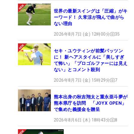
世界の最新スイングは「圧縮」がキ
ーワード！ 久常涼が飛んで曲がら
ない理由
2026年8月7日 (金) 12時00分
35
セキ・ユウティンが前髪パッツン
に！ 新ヘアスタイルに「美しすぎ
て怖い」「プロゴルファーには見え
ない」とコメント殺到
2026年8月7日 (金) 15時29分
7
熊本出身の秋吉翔太と重永亜斗夢が
熊本県庁を訪問 「JOYX OPEN」
で集めた義援金を贈呈
2026年8月6日 (木) 18時43分
8