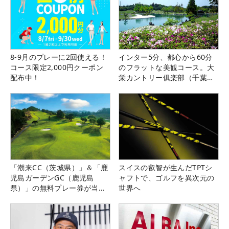
8-9月のプレーに2回使える！
インター5分、都心から60分
コース限定2,000円クーポン
のフラットな美観コース。大
配布中！
栄カントリー俱楽部（千葉
県）
「潮来CC（茨城県）」＆「鹿
スイスの叡智が生んだTPTシ
児島ガーデンGC（鹿児島
ャフトで、ゴルフを異次元の
県）」の無料プレー券が当た
世界へ
る！！