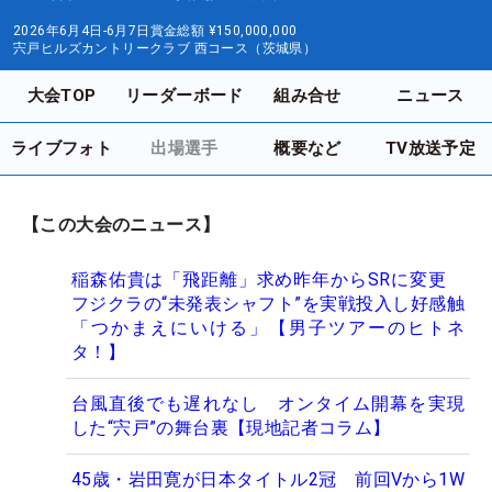
2026年6月4日-6月7日
賞金総額
¥150,000,000
宍戸ヒルズカントリークラブ 西コース（茨城県）
大会TOP
リーダーボード
組み合せ
ニュース
ライブフォト
出場選手
概要など
TV放送予定
【この大会のニュース】
稲森佑貴は「飛距離」求め昨年からSRに変更
フジクラの“未発表シャフト”を実戦投入し好感触
「つかまえにいける」【男子ツアーのヒトネ
タ！】
台風直後でも遅れなし オンタイム開幕を実現
した“宍戸”の舞台裏【現地記者コラム】
45歳・岩田寛が日本タイトル2冠 前回Vから1W