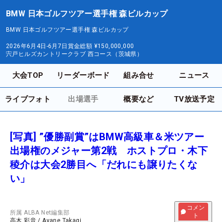
BMW 日本ゴルフツアー選手権 森ビルカップ
BMW 日本ゴルフツアー選手権 森ビルカップ
2026年6月4日-6月7日
賞金総額
¥150,000,000
宍戸ヒルズカントリークラブ 西コース（茨城県）
大会TOP
リーダーボード
組み合せ
ニュース
ライブフォト
出場選手
概要など
TV放送予定
[写真] ”優勝副賞”はBMW高級車＆米ツアー
出場権のメジャー第2戦 ホストプロ・木下
稜介は大会2勝目へ「だれにも譲りたくな
い」
コメン
所属
ALBA Net編集部
ト
高木 彩音
/
Ayane Takagi