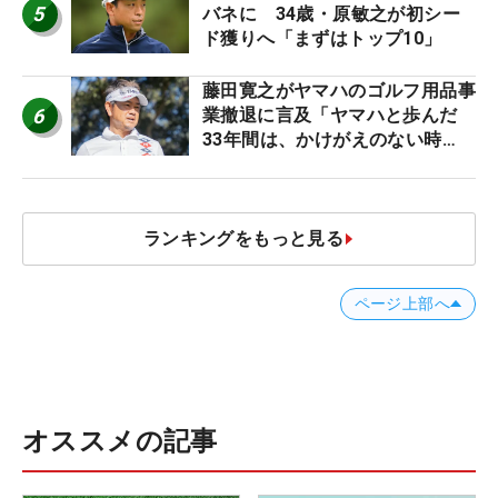
5
バネに 34歳・原敏之が初シー
ド獲りへ「まずはトップ10」
藤田寛之がヤマハのゴルフ用品事
6
業撤退に言及「ヤマハと歩んだ
33年間は、かけがえのない時
間」
ランキングをもっと見る
ページ上部へ
オススメの記事