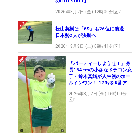
のHOTSHOT】
2026年8月7日 (金) 12時00分
7
松山英樹は「69」も26位に後退
日本勢2人が決勝へ
2026年8月8日 (土) 08時41分
1
「パーティーしようぜ！」身
長154cmの小さなドラコン女
子・鈴木真緒が人生初のホー
ルインワン！ 173yを5番アイ
アンで会心のショット
2026年8月7日 (金) 16時00分
1