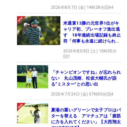
2026年8月7日 (金) 14時28分
64
米通算13勝の元世界1位がキ
ャリア初、プレーオフ進出逃
す 18年連続出場記録も終止
符「何事も永遠に続けられな
い」
2026年8月8日 (土) 10時00分
1
「チャンピオンですね」が忘れられ
ない 丸山茂樹、松坂大輔氏が語
る“ミスター”との思い出
2026年7月24日 (金) 07時00分
4
夏場の重いグリーンで女子プロはパ
ターを替える アマチュアは「腹筋
に力を入れてください」【大西翔太