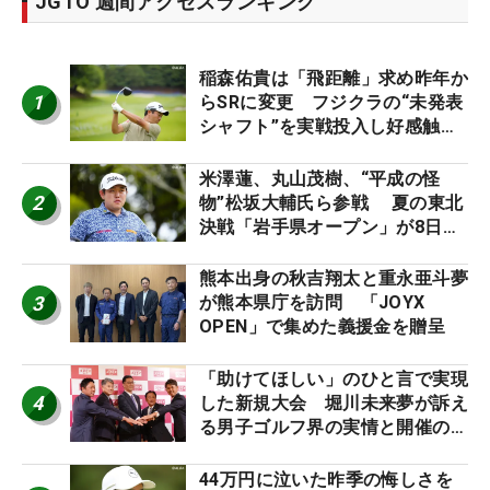
JGTO 週間アクセスランキング
稲森佑貴は「飛距離」求め昨年か
1
らSRに変更 フジクラの“未発表
シャフト”を実戦投入し好感触
「つかまえにいける」【男子ツア
ーのヒトネタ！】
米澤蓮、丸山茂樹、“平成の怪
2
物”松坂大輔氏ら参戦 夏の東北
決戦「岩手県オープン」が8日開
幕
熊本出身の秋吉翔太と重永亜斗夢
3
が熊本県庁を訪問 「JOYX
OPEN」で集めた義援金を贈呈
「助けてほしい」のひと言で実現
4
した新規大会 堀川未来夢が訴え
る男子ゴルフ界の実情と開催の舞
台裏
44万円に泣いた昨季の悔しさを