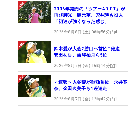
2006年発売の『ツアーAD PT』が
再び脚光 脇元華、穴井詩も投入
「初速が強くなった感じ」
2026年8月8日 (土) 08時56分
4
鈴木愛が大会2勝目へ首位T発進
安田祐香、吉澤柚月ら5位
2026年8月7日 (金) 16時14分
1
＜速報＞入谷響が単独首位 永井花
奈、金田久美子ら1差追走
2026年8月7日 (金) 12時42分
1