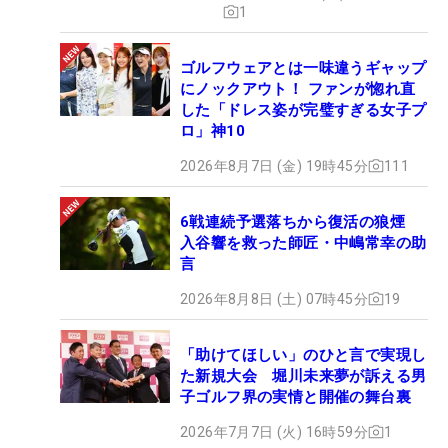
1
ゴルフウェアとは一味違うギャップ
にノックアウト！ ファンが惚れ直
した「ドレス姿が完璧すぎる女子プ
ロ」神10
2026年8月7日 (金) 19時45分
111
6戦連続予選落ちから復活の狼煙
入谷響を救った師匠・中嶋常幸の助
言
2026年8月8日 (土) 07時45分
19
「助けてほしい」のひと言で実現し
た新規大会 堀川未来夢が訴える男
子ゴルフ界の実情と開催の舞台裏
2026年7月7日 (火) 16時59分
1