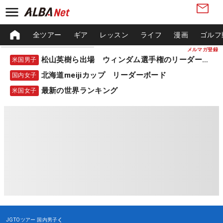
全ツアー
ギア
レッスン
ライフ
漫画
ゴルフ
メルマガ登録
松山英樹ら出場 ウィンダム選手権のリーダーボード
米国男子
北海道meijiカップ リーダーボード
国内女子
最新の世界ランキング
米国女子
JGTOツアー
国内男子