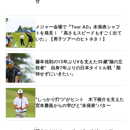
せ
メジャー会場で『Tour AD』未発表シャフ
トを発見！ 「高さもスピードもすごく出て
いた」【男子ツアーのヒトネタ！】
藤本佳則の13年ぶりVを支えた35歳“陰の立
役者” 自身7年ぶりの日本タイトル戦「期
待せずにいきたい」
“しっかり打つ”がヒント 木下稜介を支えた
宮本勝昌からの学びと“未発表”パター