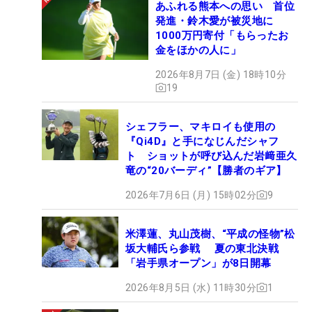
あふれる熊本への思い 首位
発進・鈴木愛が被災地に
1000万円寄付「もらったお
金をほかの人に」
2026年8月7日 (金) 18時10分
19
シェフラー、マキロイも使用の
『Qi4D』と手になじんだシャフ
ト ショットが呼び込んだ岩﨑亜久
竜の“20バーディ”【勝者のギア】
2026年7月6日 (月) 15時02分
9
米澤蓮、丸山茂樹、“平成の怪物”松
坂大輔氏ら参戦 夏の東北決戦
「岩手県オープン」が8日開幕
2026年8月5日 (水) 11時30分
1