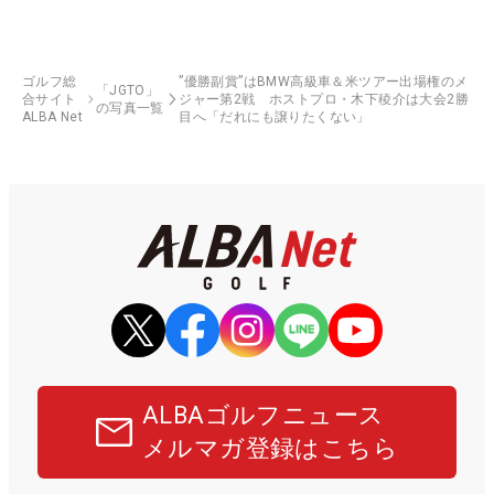
ゴルフ総
”優勝副賞”はBMW高級車＆米ツアー出場権のメ
「JGTO」
合サイト
ジャー第2戦 ホストプロ・木下稜介は大会2勝
の写真一覧
ALBA Net
目へ「だれにも譲りたくない」
ALBAゴルフニュース
メルマガ登録はこちら