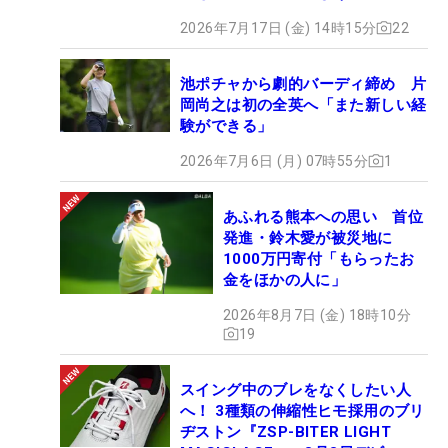
2026年7月17日 (金) 14時15分
22
池ポチャから劇的バーディ締め 片
岡尚之は初の全英へ「また新しい経
験ができる」
2026年7月6日 (月) 07時55分
1
あふれる熊本への思い 首位
発進・鈴木愛が被災地に
1000万円寄付「もらったお
金をほかの人に」
2026年8月7日 (金) 18時10分
19
スイング中のブレをなくしたい人
へ！ 3種類の伸縮性ヒモ採用のブリ
ヂストン『ZSP-BITER LIGHT