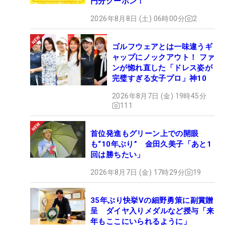
円分クーポン！
2026年8月8日 (土) 06時00分
2
ゴルフウェアとは一味違うギ
ャップにノックアウト！ ファ
ンが惚れ直した「ドレス姿が
完璧すぎる女子プロ」神10
2026年8月7日 (金) 19時45分
111
首位発進もグリーン上での開眼
も“10年ぶり” 金田久美子「あと1
回は勝ちたい」
2026年8月7日 (金) 17時29分
19
35年ぶり快挙Vの細野勇策に副賞贈
呈 ダイヤ入りメダルなど授与「来
年もここにいられるように」