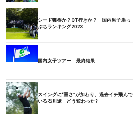
た。「去年の施策（全日入場無料）を打っていただ
いたことの影響はあるのではないかと思いますね。
シード獲得か？QT行きか？ 国内男子崖っ
すごく楽しかったですし、観客の方もたくさん入っ
ぷちランキング2023
ていただいて、すごくいい4日間だったと思いま
す」。アンバサダーとして今大会を総括した。
（文・神吉孝昌）
国内女子ツアー 最終結果
スイングに“重さ”が加わり、過去イチ飛んで
いる石川遼 どう変わった?