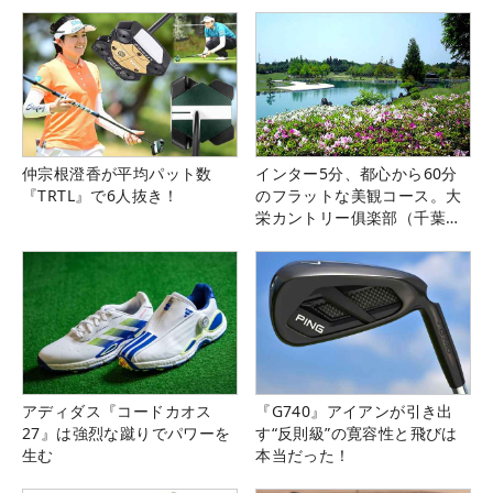
仲宗根澄香が平均パット数
インター5分、都心から60分
『TRTL』で6人抜き！
のフラットな美観コース。大
栄カントリー俱楽部（千葉
県）
アディダス『コードカオス
『G740』アイアンが引き出
27』は強烈な蹴りでパワーを
す“反則級”の寛容性と飛びは
生む
本当だった！