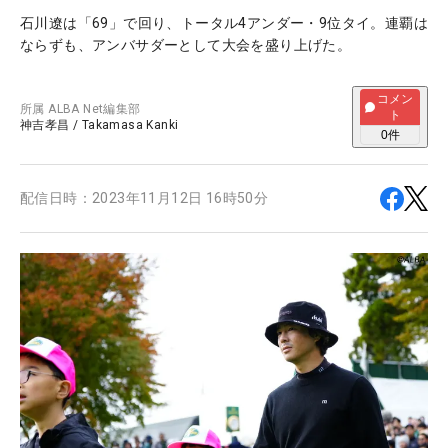
石川遼は「69」で回り、トータル4アンダー・9位タイ。連覇は
ならずも、アンバサダーとして大会を盛り上げた。
コメン
所属
ALBA Net編集部
ト
神吉孝昌
/
Takamasa Kanki
0
件
配信日時：
2023年11月12日 16時50分