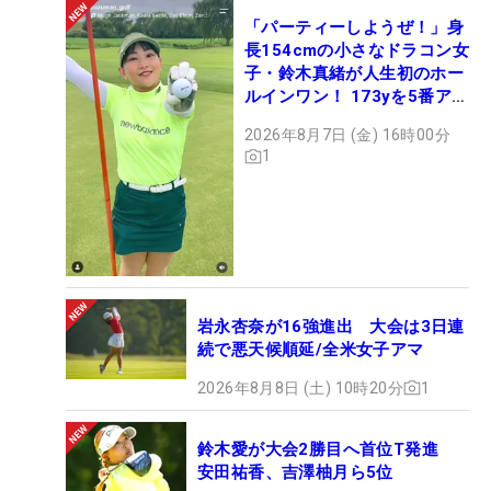
「パーティーしようぜ！」身
長154cmの小さなドラコン女
子・鈴木真緒が人生初のホー
ルインワン！ 173yを5番アイ
アンで会心のショット
2026年8月7日 (金) 16時00分
1
岩永杏奈が16強進出 大会は3日連
続で悪天候順延/全米女子アマ
2026年8月8日 (土) 10時20分
1
鈴木愛が大会2勝目へ首位T発進
安田祐香、吉澤柚月ら5位