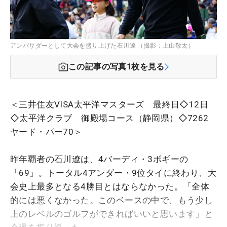
アンバサダーとして大会を盛り上げた石川遼 （撮影：上山敬太）
この記事の写真
1
枚を見る
＜三井住友VISA太平洋マスターズ 最終日◇12日
◇太平洋クラブ 御殿場コース（静岡県）◇7262
ヤード・パー70＞
昨年覇者の石川遼は、4バーディ・3ボギーの
「69」。トータル4アンダー・9位タイに終わり、大
会史上最多となる4勝目とはならなかった。「全体
的には悪くなかった。このベースの中で、もう少し
上のレベルのゴルフができればいいと思います」と