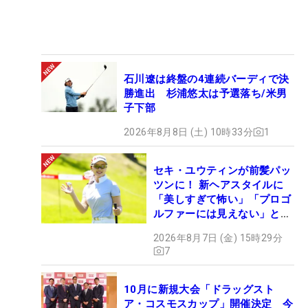
石川遼は終盤の4連続バーディで決
勝進出 杉浦悠太は予選落ち/米男
子下部
2026年8月8日 (土) 10時33分
1
セキ・ユウティンが前髪パッ
ツンに！ 新ヘアスタイルに
「美しすぎて怖い」「プロゴ
ルファーには見えない」とコ
メント殺到
2026年8月7日 (金) 15時29分
7
10月に新規大会「ドラッグスト
ア・コスモスカップ」開催決定 今