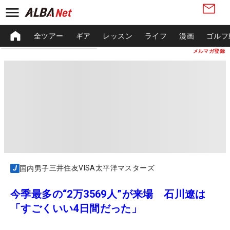
全ツアー
ギア
レッスン
ライフ
漫画
ゴルフ
メルマガ登録
三井住友VISA太平洋マスターズ
国内男子
今季最多の“2万3569人”が来場 石川遼は
「すごくいい4日間だった」