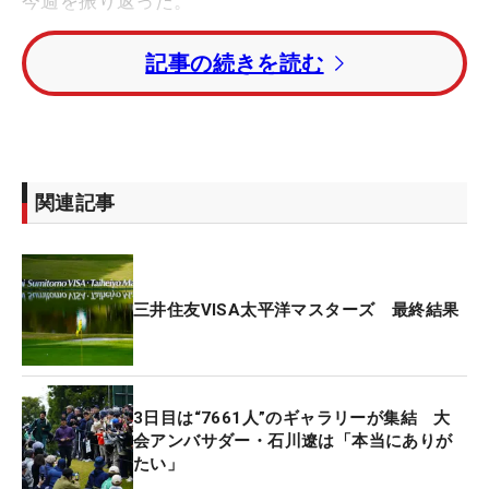
今週を振り返った。
記事の続きを読む
先週にはメキシコでの米PGAツアーに出場したが、
体調を崩して予選落ちに終わった。帰国後すぐに参
戦した今週の御殿場大会では雨が降り、濃霧の影響
で2日目がサスペンデッドになるなど、タフなコン
ディションの中、4日間を戦い抜いた。
関連記事
今年からは大会アンバサダーに就任。初日にはゴル
フクリニックを開催するなど、その役目を全うし
た。「非常にやりがいを感じました。（成績で）期
三井住友VISA太平洋マスターズ 最終結果
待に応えたかったという思いはあるのですけど、そ
う甘いものではないと思いますし、自分の状態も含
めてまだまだだった」。
3日目は“7661人”のギャラリーが集結 大
会アンバサダー・石川遼は「本当にありが
それでも、今大会には4日間で合計2万3569人のギ
たい」
ャラリーが駆けつけ、今季ツアーの最多を記録し