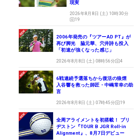
現実
2026年8月8日 (土) 10時30分
19
2006年発売の『ツアーAD PT』が
再び脚光 脇元華、穴井詩も投入
「初速が強くなった感じ」
2026年8月8日 (土) 08時56分
4
6戦連続予選落ちから復活の狼煙
入谷響を救った師匠・中嶋常幸の助
言
2026年8月8日 (土) 07時45分
19
全周アライメントを初搭載！ ブリ
ヂストン『TOUR B JGR Roll-in
Alignment』、8月7日デビュー