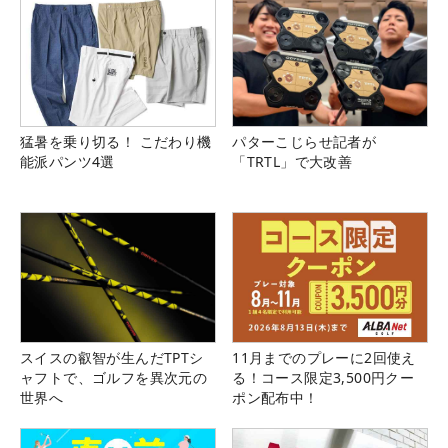
猛暑を乗り切る！ こだわり機
パターこじらせ記者が
能派パンツ4選
「TRTL」で大改善
スイスの叡智が生んだTPTシ
11月までのプレーに2回使え
ャフトで、ゴルフを異次元の
る！コース限定3,500円クー
世界へ
ポン配布中！