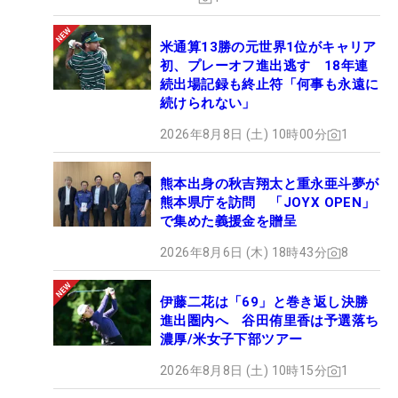
米通算13勝の元世界1位がキャリア
初、プレーオフ進出逃す 18年連
続出場記録も終止符「何事も永遠に
続けられない」
2026年8月8日 (土) 10時00分
1
熊本出身の秋吉翔太と重永亜斗夢が
熊本県庁を訪問 「JOYX OPEN」
で集めた義援金を贈呈
2026年8月6日 (木) 18時43分
8
伊藤二花は「69」と巻き返し決勝
進出圏内へ 谷田侑里香は予選落ち
濃厚/米女子下部ツアー
2026年8月8日 (土) 10時15分
1