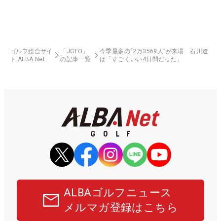
ゴルフ総合サイ
「JGTO」
今季最多の“2万3569人”が来場 石川遼
ト ALBA Net
の記事一覧
は「すごくいい4日間だった」
ALBAゴルフニュース
メルマガ登録はこちら