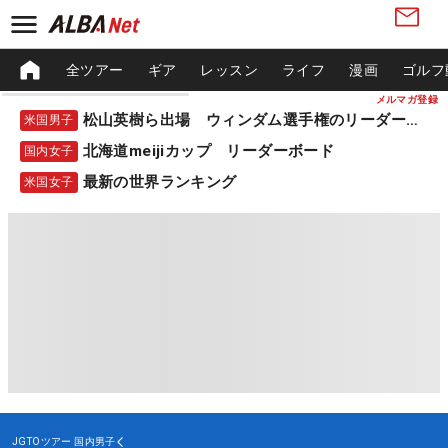
全ツアー
ギア
レッスン
ライフ
漫画
ゴルフ
メルマガ登録
松山英樹ら出場 ウィンダム選手権のリーダーボード
米国男子
北海道meijiカップ リーダーボード
国内女子
最新の世界ランキング
米国女子
JGTOツアー
国内男子