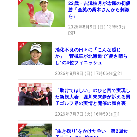
22歳・吉澤柚月が念願の初優
勝「全英の桑木さんから刺激
を」
2026年8月9日 (日) 13時53分
1
消化不良の日々に「こんな感じ
か」 菅楓華が北海道で“憂さ晴ら
し”の4位フィニッシュ
2026年8月9日 (日) 17時06分
21
「助けてほしい」のひと言で実現し
た新規大会 堀川未来夢が訴える男
子ゴルフ界の実情と開催の舞台裏
2026年7月7日 (火) 16時59分
1
“生き残り”をかけた争い 第2回女