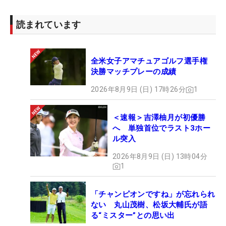
読まれています
全米女子アマチュアゴルフ選手権
決勝マッチプレーの成績
2026年8月9日 (日) 17時26分
1
＜速報＞吉澤柚月が初優勝
へ 単独首位でラスト3ホー
ル突入
2026年8月9日 (日) 13時04分
1
「チャンピオンですね」が忘れられ
ない 丸山茂樹、松坂大輔氏が語
る“ミスター”との思い出