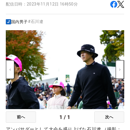
配信日時：
2023年11月12日 16時50分
#
石川遼
国内男子
1
/
1
前へ
次へ
アンバサダーとして大会を盛り上げた石川遼 （撮影：