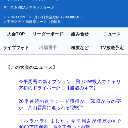
三井住友VISA太平洋マスターズ
2023年11月9日-11月12日
賞金総額
¥200,000,000
太平洋クラブ 御殿場コース（静岡県）
大会TOP
リーダーボード
組み合せ
ニュース
ライブフォト
出場選手
概要など
TV放送予定
【この大会のニュース】
今平周吾の新オプション 飛ぶ3W投入でキャリ
ア初のドライバー外し【勝者のギア】
26季連続の賞金シード獲得か、50歳からの夢
か 片山晋呉に迫られる“決断”
「ハラハラしました」今平周吾が僅差のVで
4000万円獲得 賞金王争いに参戦