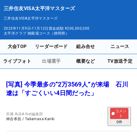
三井住友VISA太平洋マスターズ
三井住友VISA太平洋マスターズ
2023年11月9日-11月12日
賞金総額
¥200,000,000
太平洋クラブ 御殿場コース（静岡県）
大会TOP
リーダーボード
組み合せ
ニュース
ライブフォト
出場選手
概要など
TV放送予定
[写真] 今季最多の“2万3569人”が来場 石川
遼は「すごくいい4日間だった」
コメン
所属
ALBA Net編集部
ト
神吉孝昌
/
Takamasa Kanki
0
件