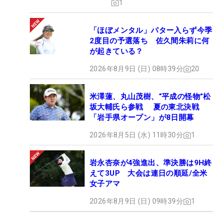
1
「ほぼメンタル」パター入らず今季
2度目の予選落ち 佐久間朱莉に何
が起きている？
2026年8月9日 (日) 08時39分
20
米澤蓮、丸山茂樹、“平成の怪物”松
坂大輔氏ら参戦 夏の東北決戦
「岩手県オープン」が8日開幕
2026年8月5日 (水) 11時30分
1
岩永杏奈が4強進出、準決勝は9H終
えて3UP 大会は連日の順延/全米
女子アマ
2026年8月9日 (日) 09時39分
1