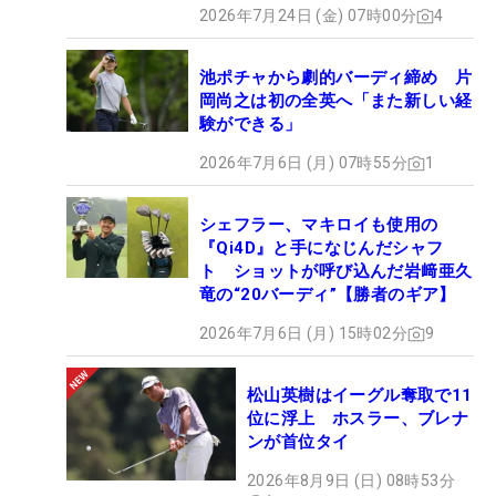
2026年7月24日 (金) 07時00分
4
池ポチャから劇的バーディ締め 片
岡尚之は初の全英へ「また新しい経
験ができる」
2026年7月6日 (月) 07時55分
1
シェフラー、マキロイも使用の
『Qi4D』と手になじんだシャフ
ト ショットが呼び込んだ岩﨑亜久
竜の“20バーディ”【勝者のギア】
2026年7月6日 (月) 15時02分
9
松山英樹はイーグル奪取で11
位に浮上 ホスラー、ブレナ
ンが首位タイ
2026年8月9日 (日) 08時53分