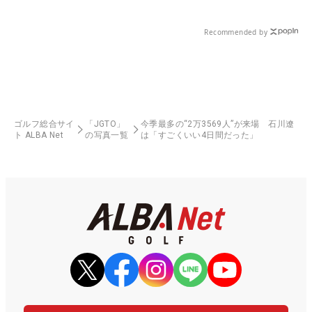
Recommended by
ゴルフ総合サイ
「JGTO」
今季最多の“2万3569人”が来場 石川遼
ト ALBA Net
の写真一覧
は「すごくいい4日間だった」