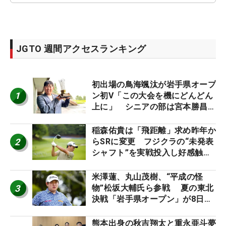
JGTO 週間アクセスランキング
初出場の鳥海颯汰が岩手県オープ
1
ン初V「この大会を機にどんどん
上に」 シニアの部は宮本勝昌が
連覇
稲森佑貴は「飛距離」求め昨年か
2
らSRに変更 フジクラの“未発表
シャフト”を実戦投入し好感触
「つかまえにいける」【男子ツア
ーのヒトネタ！】
米澤蓮、丸山茂樹、“平成の怪
3
物”松坂大輔氏ら参戦 夏の東北
決戦「岩手県オープン」が8日開
幕
熊本出身の秋吉翔太と重永亜斗夢