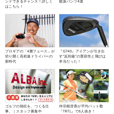
ンドできるチャンス！詳しく
能派パンツ4選
はこちら！
プロギアの「4層フェース」が
『G740』アイアンが引き出
切り開く高初速ドライバーの
す“反則級”の寛容性と飛びは
新時代
本当だった！
ゴルフの熱狂を、つくる仕
仲宗根澄香が平均パット数
事。｜スタッフ募集中
『TRTL』で6人抜き！