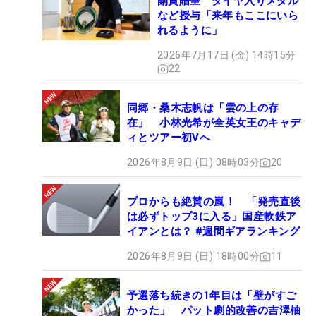
副賞贈呈 ダイヤ入りメダル
など授与「来年もここにいら
れるように」
2026年7月17日 (金) 14時15分
22
同郷・桑木志帆は「雲の上の存
在」 小林光希が全英女王のキャデ
ィとツアー初Vへ
2026年8月9日 (日) 08時03分
20
プロからも絶賛の嵐！ 「発売直後
は必ずトップ3に入る」国産軟鉄ア
イアンとは？ #週間ギアランキング
2026年8月9日 (日) 18時00分
11
予選落ち続きの1年目は「壁がすご
かった」 パット劇的改善の吉澤柚