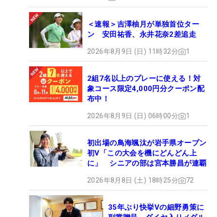
＜速報＞吉澤柚月が単独首位ター
ン 安田祐香、永井花奈2差追走
2026年8月9日 (日) 11時32分
1
2組7名以上のプレーに使える！対
象コース限定4,000円分クーポン配
布中！
2026年8月9日 (日) 06時00分
1
初出場の鳥海颯汰が岩手県オープン
初V「この大会を機にどんどん上
に」 シニアの部は宮本勝昌が連覇
2026年8月8日 (土) 18時25分
72
35年ぶり快挙Vの細野勇策に