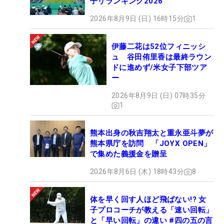
子リランキング2026
2026年8月9日 (日) 16時15分
1
伊藤二花は52位フィニッシ
ュ 谷田侑里香は最終ラウン
ドに進めず/米女子下部ツア
ー
2026年8月9日 (日) 07時35分
1
熊本出身の秋吉翔太と重永亜斗夢が
熊本県庁を訪問 「JOYX OPEN」
で集めた義援金を贈呈
2026年8月6日 (木) 18時43分
8
体を早く回す人ほど飛ばない!? 女
子プロコーチが教える「速い回転」
と「早い回転」の違い #四の五の言