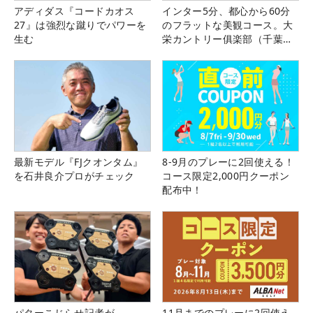
アディダス『コードカオス
インター5分、都心から60分
27』は強烈な蹴りでパワーを
のフラットな美観コース。大
生む
栄カントリー俱楽部（千葉
県）
最新モデル『FJクオンタム』
8-9月のプレーに2回使える！
を石井良介プロがチェック
コース限定2,000円クーポン
配布中！
パターこじらせ記者が
11月までのプレーに2回使え