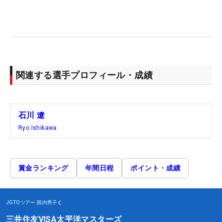
関連する選手プロフィール・成績
石川 遼
Ryo Ishikawa
賞金ランキング
年間日程
ポイント・成績
JGTOツアー
国内男子
三井住友VISA太平洋マスターズ