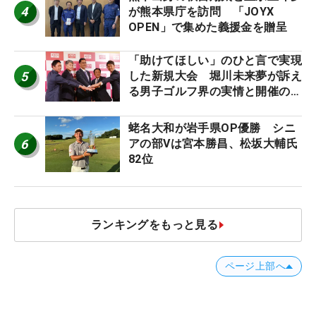
4
が熊本県庁を訪問 「JOYX
OPEN」で集めた義援金を贈呈
「助けてほしい」のひと言で実現
5
した新規大会 堀川未来夢が訴え
る男子ゴルフ界の実情と開催の舞
台裏
蛯名大和が岩手県OP優勝 シニ
6
アの部Vは宮本勝昌、松坂大輔氏
82位
ランキングをもっと見る
ページ上部へ