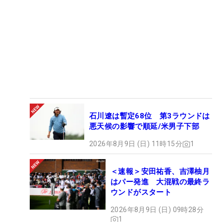
石川遼は暫定68位 第3ラウンドは
悪天候の影響で順延/米男子下部
2026年8月9日 (日) 11時15分
1
＜速報＞安田祐香、吉澤柚月
はパー発進 大混戦の最終ラ
ウンドがスタート
2026年8月9日 (日) 09時28分
1