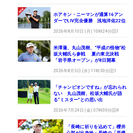
ホアキン・ニーマンが通算16アン
ダーでLIV完全優勝 浅地洋佑22位
2026年8月10日 (月) 10時24分
1
米澤蓮、丸山茂樹、“平成の怪物”松
坂大輔氏ら参戦 夏の東北決戦
「岩手県オープン」が8日開幕
2026年8月5日 (水) 11時30分
1
「チャンピオンですね」が忘れられ
ない 丸山茂樹、松坂大輔氏が語
る“ミスター”との思い出
2026年7月24日 (金) 07時00分
4
「長崎に祈りを込めて」櫻井
心那が出身地・長崎の「原爆