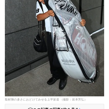
取材陣の多さにおどけてみせる上平栄道 （撮影：岩本芳弘）