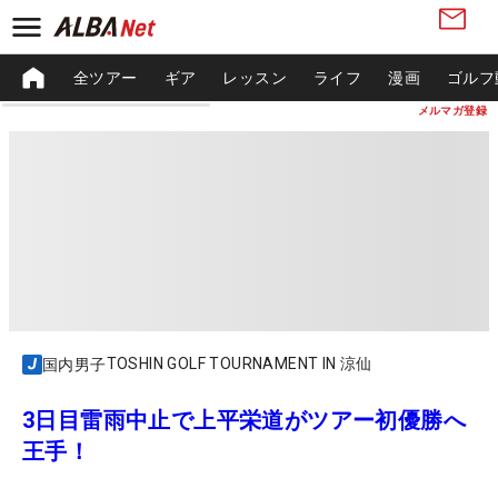
全ツアー
ギア
レッスン
ライフ
漫画
ゴルフ
メルマガ登録
TOSHIN GOLF TOURNAMENT IN 涼仙
国内男子
3日目雷雨中止で上平栄道がツアー初優勝へ
王手！