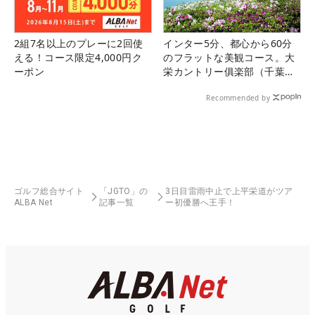
2組7名以上のプレーに2回使
インター5分、都心から60分
える！コース限定4,000円ク
のフラットな美観コース。大
ーポン
栄カントリー俱楽部（千葉
県）
Recommended by
ゴルフ総合サイト
「JGTO」の
3日目雷雨中止で上平栄道がツア
ALBA Net
記事一覧
ー初優勝へ王手！