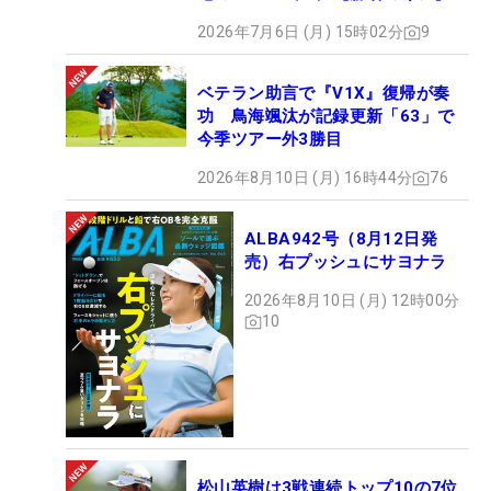
2026年7月6日 (月) 15時02分
9
ベテラン助言で『V1X』復帰が奏
功 鳥海颯汰が記録更新「63」で
今季ツアー外3勝目
2026年8月10日 (月) 16時44分
76
ALBA942号（8月12日発
売）右プッシュにサヨナラ
2026年8月10日 (月) 12時00分
10
松山英樹は3戦連続トップ10の7位