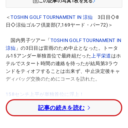
この記事の写真
1
枚を見る
＜
TOSHIN GOLF TOURNAMENT IN 涼仙
3日目◇8
日◇涼仙ゴルフ倶楽部(7,169ヤード・パー72)＞
国内男子ツアー「
TOSHIN GOLF TOURNAMENT IN
涼仙
」の3日目は雷雨のため中止となった。トータ
ル15アンダー単独首位で最終組だった
上平栄道
はホ
テルでスタート時間の連絡を待ったが結局第3ラウ
ンドをティオフすることは出来ず、中止決定後キャ
ディバッグ交換のためにコースを訪れた。
158センチ上平が単独首位に浮上！
記事の続きを読む
「イメージトレーニングはバッチリだったので、
4日間やりたかったですけどね」と中止を嘆いた
が、2打差の単独首位をキープしたまま最終日を迎