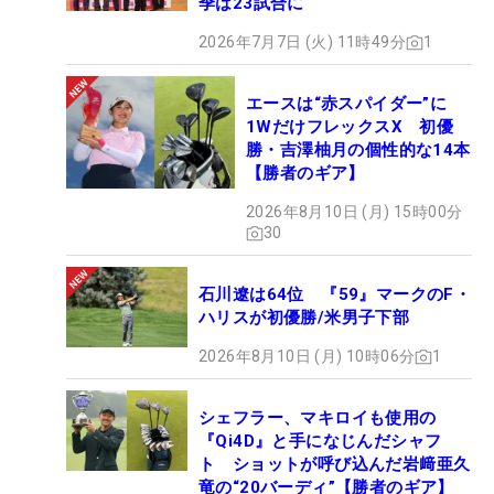
7位T：
森田徹
(-11)
季は23試合に
2026年7月7日 (火) 11時49分
1
27位T：
石川遼
(-8)他6名
エースは“赤スパイダー”に
1WだけフレックスX 初優
勝・吉澤柚月の個性的な14本
【勝者のギア】
2026年8月10日 (月) 15時00分
30
石川遼は64位 『59』マークのF・
ハリスが初優勝/米男子下部
2026年8月10日 (月) 10時06分
1
シェフラー、マキロイも使用の
『Qi4D』と手になじんだシャフ
ト ショットが呼び込んだ岩﨑亜久
竜の“20バーディ”【勝者のギア】