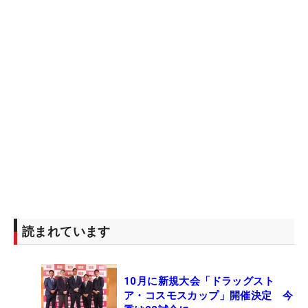
えることとなり、ツアー初優勝へ王手。「明日は18
ホール自分のプレーが出来るかですね。状態を良い
ように持っていけるようにしたい」と意気込みも新
た。「これから練習します。何もしないと悶々とし
ちゃいそう」と笑顔を見せてコースをあとにした。
【第2ラウンドまでの順位】
1位：
上平栄道
(-15)
2位T：
金庚泰(キム・キョンテ)
(-13)
2位T：呉阿順(-13)
2位T：
リュー・ヒュヌ
(-13)
2位T：
池田勇太
(-13)
読まれています
6位：
小田孔明
(-12)
7位T：佐藤祐樹(-11)
7位T：
上田諭尉
(-11)
10月に新規大会「ドラッグスト
7位T：
横田真一
(-11)
ア・コスモスカップ」開催決定 今