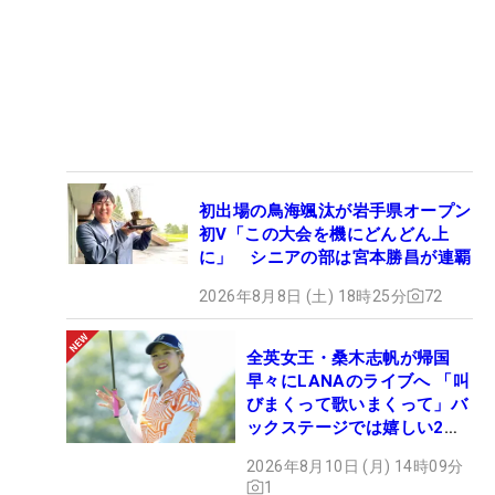
初出場の鳥海颯汰が岩手県オープン
初V「この大会を機にどんどん上
に」 シニアの部は宮本勝昌が連覇
2026年8月8日 (土) 18時25分
72
全英女王・桑木志帆が帰国
早々にLANAのライブへ 「叫
びまくって歌いまくって」バ
ックステージでは嬉しい2シ
ョットも！
2026年8月10日 (月) 14時09分
1