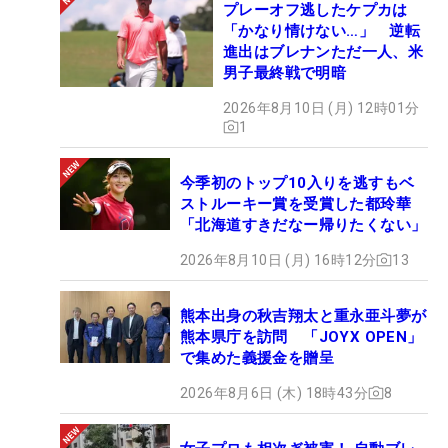
プレーオフ逃したケプカは
「かなり情けない…」 逆転
進出はブレナンただ一人、米
男子最終戦で明暗
2026年8月10日 (月) 12時01分
1
今季初のトップ10入りを逃すもベ
ストルーキー賞を受賞した都玲華
「北海道すきだなー帰りたくない」
2026年8月10日 (月) 16時12分
13
熊本出身の秋吉翔太と重永亜斗夢が
熊本県庁を訪問 「JOYX OPEN」
で集めた義援金を贈呈
2026年8月6日 (木) 18時43分
8