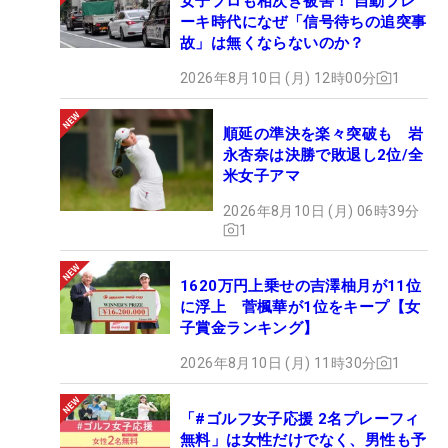
女子プロも相次ぎ被害！ 自動ブレ
ーキ時代になぜ「信号待ちの追突事
故」は無くならないのか？
2026年8月10日 (月) 12時00分
1
順延の準決を楽々突破も 岩
永杏奈は決勝で敗退し2位/全
米女子アマ
2026年8月10日 (月) 06時39分
1
1620万円上乗せの吉澤柚月が11位
に浮上 菅楓華が1位をキープ【女
子賞金ランキング】
2026年8月10日 (月) 11時30分
1
「#ゴルフ女子応援 2名プレーフィ
無料」は女性だけでなく、男性も予