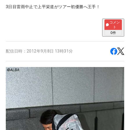
3日目雷雨中止で上平栄道がツアー初優勝へ王手！
コメン
ト
0
件
配信日時：
2012年9月8日 13時31分