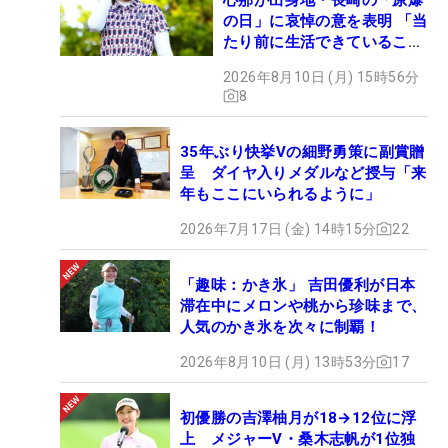
の日」に哀悼の意を表明 「当
たり前に生活できていること
に感謝」
2026年8月10日 (月) 15時56分
8
35年ぶり快挙Vの細野勇策に副賞贈
呈 ダイヤ入りメダルなど授与「来
年もここにいられるように」
2026年7月17日 (金) 14時15分
22
「趣味：かき氷」 吉田優利が日本
滞在中にメロンや桃から珍味まで、
人気のかき氷を次々に制覇！
2026年8月10日 (月) 13時53分
17
初優勝の吉澤柚月が18→12位に浮
上 メジャーV・桑木志帆が1位独