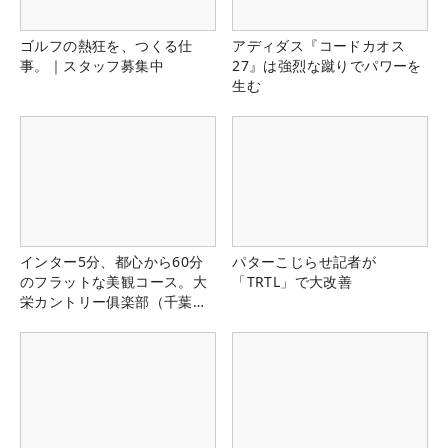
ゴルフの熱狂を、つくる仕
アディダス『コードカオス
事。｜スタッフ募集中
27』は強烈な蹴りでパワーを
生む
インター5分、都心から60分
パターこじらせ記者が
のフラットな美観コース。大
「TRTL」で大改善
栄カントリー俱楽部（千葉
県）