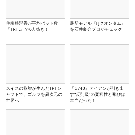
仲宗根澄香が平均パット数
最新モデル『FJクオンタム』
『TRTL』で6人抜き！
を石井良介プロがチェック
スイスの叡智が生んだTPTシ
『G740』アイアンが引き出
ャフトで、ゴルフを異次元の
す“反則級”の寛容性と飛びは
世界へ
本当だった！