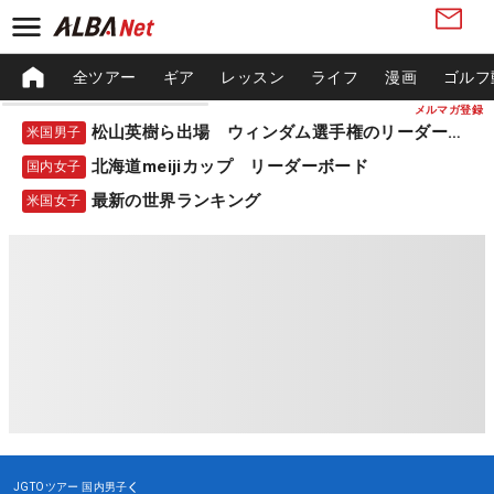
全ツアー
ギア
レッスン
ライフ
漫画
ゴルフ
メルマガ登録
松山英樹ら出場 ウィンダム選手権のリーダーボード
米国男子
北海道meijiカップ リーダーボード
国内女子
最新の世界ランキング
米国女子
JGTOツアー
国内男子