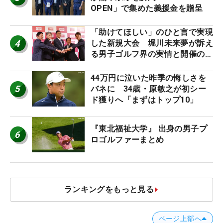
OPEN」で集めた義援金を贈呈
「助けてほしい」のひと言で実現
4
した新規大会 堀川未来夢が訴え
る男子ゴルフ界の実情と開催の舞
台裏
44万円に泣いた昨季の悔しさを
5
バネに 34歳・原敏之が初シー
ド獲りへ「まずはトップ10」
『東北福祉大学』 出身の男子プ
6
ロゴルファーまとめ
ランキングをもっと見る
ページ上部へ