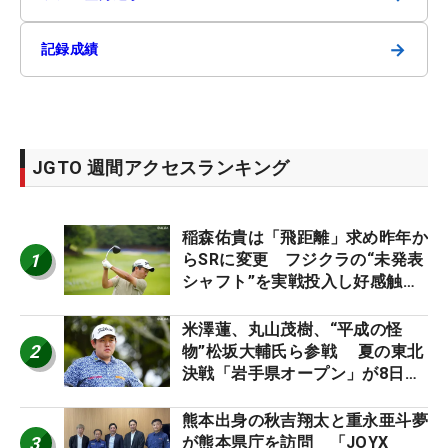
→
記録成績
JGTO 週間アクセスランキング
稲森佑貴は「飛距離」求め昨年か
1
らSRに変更 フジクラの“未発表
シャフト”を実戦投入し好感触
「つかまえにいける」【男子ツア
ーのヒトネタ！】
米澤蓮、丸山茂樹、“平成の怪
2
物”松坂大輔氏ら参戦 夏の東北
決戦「岩手県オープン」が8日開
幕
熊本出身の秋吉翔太と重永亜斗夢
3
が熊本県庁を訪問 「JOYX