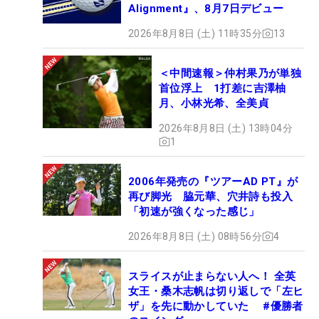
Alignment』、8月7日デビュー
2026年8月8日 (土) 11時35分
13
＜中間速報＞仲村果乃が単独
首位浮上 1打差に吉澤柚
月、小林光希、全美貞
2026年8月8日 (土) 13時04分
1
2006年発売の『ツアーAD PT』が
再び脚光 脇元華、穴井詩も投入
「初速が強くなった感じ」
2026年8月8日 (土) 08時56分
4
スライスが止まらない人へ！ 全英
女王・桑木志帆は切り返しで「左ヒ
ザ」を先に動かしていた #優勝者