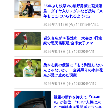
35年ぶり快挙Vの細野勇策に副賞贈
呈 ダイヤ入りメダルなど授与「来
年もここにいられるように」
2026年7月17日 (金) 14時15分
22
岩永杏奈が16強進出 大会は3日連
続で悪天候順延/全米女子アマ
2026年8月8日 (土) 10時20分
1
桑木志帆の優勝に「もう到達しない
んじゃないか」 全英帰りの永井花
奈が受け止めた現実
2026年8月8日 (土) 10時30分
19
話題の新作を抑えて『G440
K』が首位 “10Ｋ”人気は未
だに継続中 #週間ギアランキ