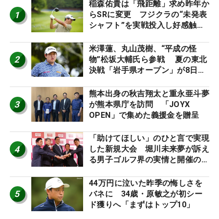
稲森佑貴は「飛距離」求め昨年か
1
らSRに変更 フジクラの“未発表
シャフト”を実戦投入し好感触
「つかまえにいける」【男子ツア
ーのヒトネタ！】
米澤蓮、丸山茂樹、“平成の怪
2
物”松坂大輔氏ら参戦 夏の東北
決戦「岩手県オープン」が8日開
幕
熊本出身の秋吉翔太と重永亜斗夢
3
が熊本県庁を訪問 「JOYX
OPEN」で集めた義援金を贈呈
「助けてほしい」のひと言で実現
4
した新規大会 堀川未来夢が訴え
る男子ゴルフ界の実情と開催の舞
台裏
44万円に泣いた昨季の悔しさを
5
バネに 34歳・原敏之が初シー
ド獲りへ「まずはトップ10」