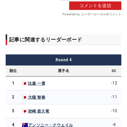
記事に関連するリーダーボード
Round
4
順位
選手名
SC
1
-12
比嘉 一貴
2
-11
大槻 智春
3
-10
岩崎 亜久竜
4
-9
アンソニー・クウェイル