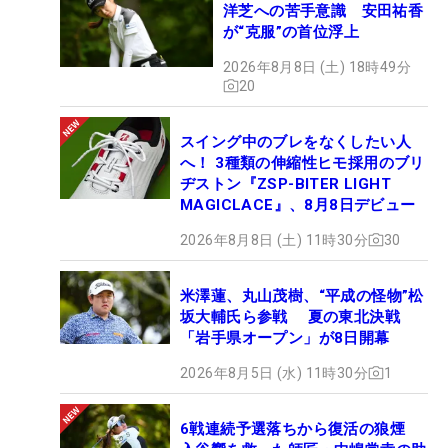
洋芝への苦手意識 安田祐香
が“克服”の首位浮上
2026年8月8日 (土) 18時49分
20
スイング中のブレをなくしたい人
へ！ 3種類の伸縮性ヒモ採用のブリ
ヂストン『ZSP-BITER LIGHT
MAGICLACE』、8月8日デビュー
2026年8月8日 (土) 11時30分
30
米澤蓮、丸山茂樹、“平成の怪物”松
坂大輔氏ら参戦 夏の東北決戦
「岩手県オープン」が8日開幕
2026年8月5日 (水) 11時30分
1
6戦連続予選落ちから復活の狼煙