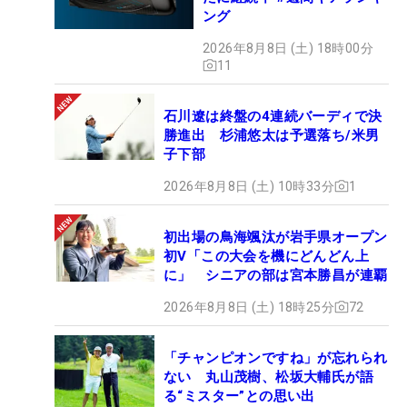
ング
2026年8月8日 (土) 18時00分
11
石川遼は終盤の4連続バーディで決
勝進出 杉浦悠太は予選落ち/米男
子下部
2026年8月8日 (土) 10時33分
1
初出場の鳥海颯汰が岩手県オープン
初V「この大会を機にどんどん上
に」 シニアの部は宮本勝昌が連覇
2026年8月8日 (土) 18時25分
72
「チャンピオンですね」が忘れられ
ない 丸山茂樹、松坂大輔氏が語
る“ミスター”との思い出