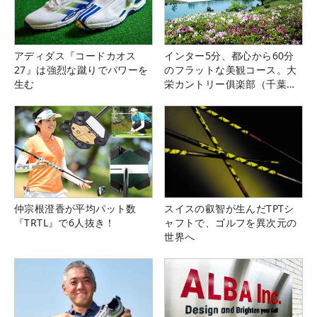
アディダス『コードカオス
インター5分、都心から60分
27』は強烈な蹴りでパワーを
のフラットな美観コース。大
生む
栄カントリー俱楽部（千葉
県）
仲宗根澄香が平均パット数
スイスの叡智が生んだTPTシ
『TRTL』で6人抜き！
ャフトで、ゴルフを異次元の
世界へ