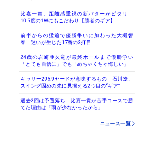
比嘉一貴、距離感重視の新パターがピタリ
10.5度の1Wにもこだわり【勝者のギア】
前半からの猛追で優勝争いに加わった大槻智
春 迷いが生じた17番の2打目
24歳の岩崎亜久竜が最終ホールまで優勝争い
「とても自信に」でも「めちゃくちゃ悔しい」
キャリー295.9ヤードが意味するもの 石川遼、
スイング固めの先に見据える2つ目の“ギア”
過去2回は予選落ち 比嘉一貴が苦手コースで勝
てた理由は「雨が少なかったから」
ニュース一覧