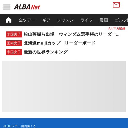
全ツアー
ギア
レッスン
ライフ
漫画
ゴルフ
メルマガ登録
松山英樹ら出場 ウィンダム選手権のリーダーボード
米国男子
北海道meijiカップ リーダーボード
国内女子
最新の世界ランキング
米国女子
JGTOツアー
国内男子