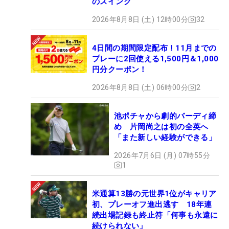
のスイング
2026年8月8日 (土) 12時00分
32
4日間の期間限定配布！11月までの
プレーに2回使える1,500円＆1,000
円分クーポン！
2026年8月8日 (土) 06時00分
2
池ポチャから劇的バーディ締
め 片岡尚之は初の全英へ
「また新しい経験ができる」
2026年7月6日 (月) 07時55分
1
米通算13勝の元世界1位がキャリア
初、プレーオフ進出逃す 18年連
続出場記録も終止符「何事も永遠に
続けられない」