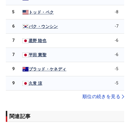
5
-8
トッド・ペク
6
-7
パク・ウンシン
7
-6
星野 陸也
7
-6
平田 憲聖
9
-5
ブラッド・ケネディ
9
-5
久常 涼
順位の続きを見る
関連記事