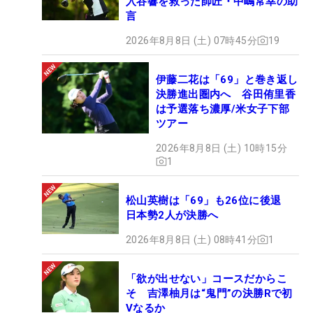
入谷響を救った師匠・中嶋常幸の助
言
2026年8月8日 (土) 07時45分
19
伊藤二花は「69」と巻き返し
決勝進出圏内へ 谷田侑里香
は予選落ち濃厚/米女子下部
ツアー
2026年8月8日 (土) 10時15分
1
松山英樹は「69」も26位に後退
日本勢2人が決勝へ
2026年8月8日 (土) 08時41分
1
「欲が出せない」コースだからこ
そ 吉澤柚月は“鬼門”の決勝Rで初
Vなるか