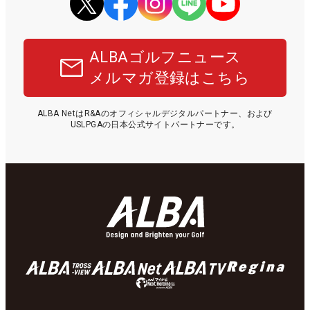
ALBAゴルフニュース
メルマガ登録はこちら
ALBA NetはR&Aのオフィシャルデジタルパートナー、および
USLPGAの日本公式サイトパートナーです。