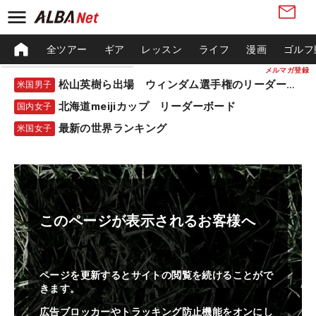
全ツアー
ギア
レッスン
ライフ
漫画
ゴルフ
メルマガ登録
松山英樹ら出場 ウィンダム選手権のリーダーボード
米国男子
北海道meijiカップ リーダーボード
国内女子
最新の世界ランキング
米国女子
このページが表示されるお客様へ
ページを更新するとサイトの閲覧を続けることがで
きます。
広告ブロッカーやトラッキング防止機能をオンにし