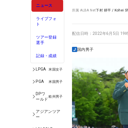
ニュース
所属
ALBA Net
下村 耕平
/
Kohei 
ライブフォ
ト
配信日時：
2022年6月5日 19
ツアー登録
選手
国内男子
記録・成績
LPGA
米国女子
PGA
米国男子
DPワ
欧州男子
ールド
アジアンツア
ー