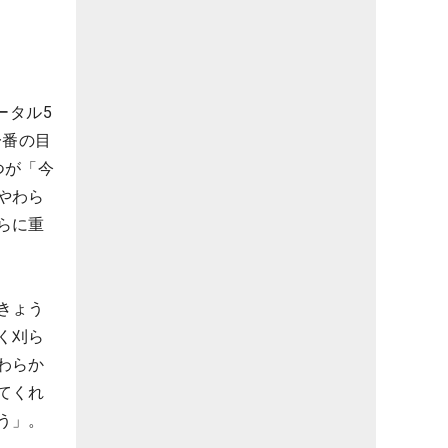
ータル5
一番の目
つが「今
やわら
らに重
きょう
く刈ら
わらか
てくれ
う」。