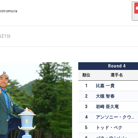
Shimomura
時21分
Round
4
順位
選手名
1
比嘉 一貴
2
大槻 智春
3
岩崎 亜久竜
4
アンソニー・クウェイル
5
トッド・ペク