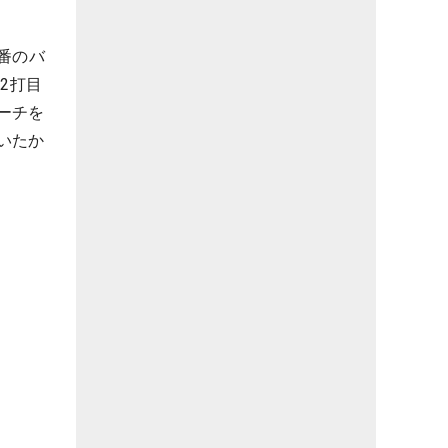
番のバ
2打目
ーチを
いたか