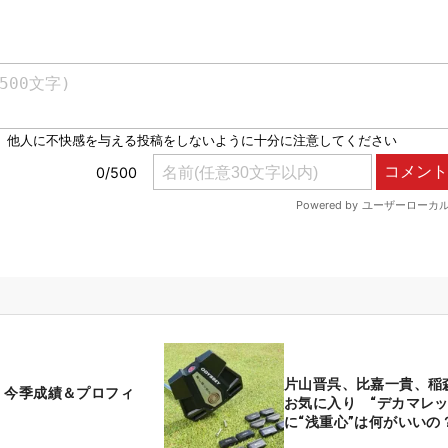
片山晋呉、比嘉一貴、稲
 今季成績＆プロフィ
お気に入り “デカマレッ
に“浅重心”は何がいいの