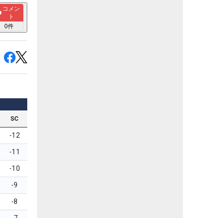
コメン
ト
0
件
SC
-12
-11
-10
-9
-8