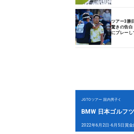
ツアー3勝
驚きの告白
にプレーし
JGTOツアー
国内男子
BMW 日本ゴルフ
2022年6月2日-6月5日
賞金