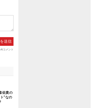
森佑貴の
ト”なの
？