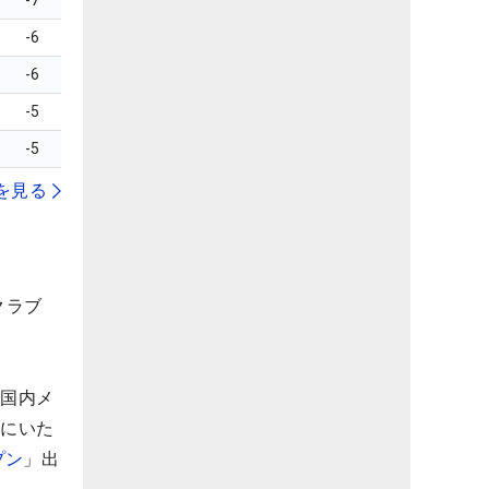
-7
-6
-6
-5
-5
を見る
クラブ
＆国内メ
位にいた
プン
」出