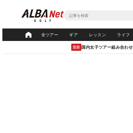
全ツアー
ギア
レッスン
ライフ
国内女子ツアー組み合わせ
注目