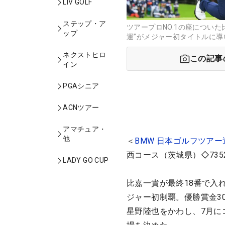
LIV GOLF
ステップ・ア
ツアープロNO.1の座につい
ップ
運”がメジャー初タイトルに導
ネクストヒロ
この記事
イン
PGAシニア
ACNツアー
アマチュア・
他
＜
BMW 日本ゴルフツアー
西コース（茨城県）◇735
LADY GO CUP
比嘉一貴が最終18番で入
ジャー初制覇。優勝賞金3
星野陸也をかわし、7月に