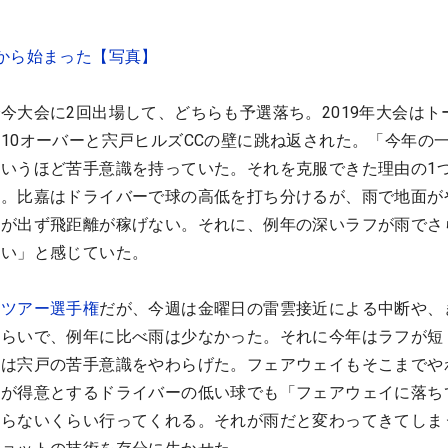
から始まった【写真】
今大会に2回出場して、どちらも予選落ち。2019年大会はト
10オーバーと宍戸ヒルズCCの壁に跳ね返された。「今年の
いうほど苦手意識を持っていた。それを克服できた理由の1
」。比嘉はドライバーで球の高低を打ち分けるが、雨で地面が
ンが出ず飛距離が稼げない。それに、例年の深いラフが雨でさ
ない」と感じていた。
る
ツアー選手権
だが、今週は金曜日の雷雲接近による中断や、
くらいで、例年に比べ雨は少なかった。それに今年はラフが短
ては宍戸の苦手意識をやわらげた。フェアウェイもそこまでや
嘉が得意とするドライバーの低い球でも「フェアウェイに落ち
わらないくらい行ってくれる。それが雨だと変わってきてしま