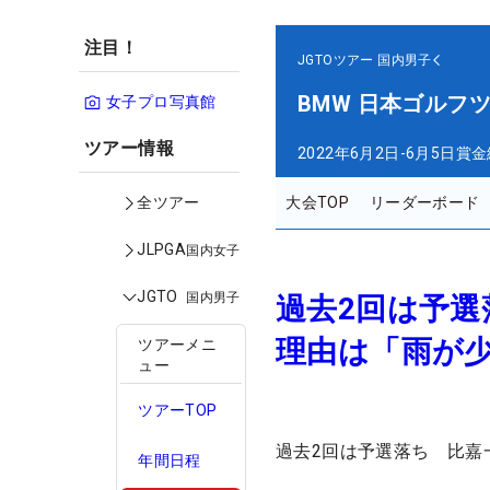
注目！
JGTOツアー
国内男子
BMW 日本ゴルフ
女子プロ写真館
ツアー情報
2022年6月2日-6月5日
賞金
大会TOP
リーダーボード
全ツアー
JLPGA
国内女子
JGTO
国内男子
過去2回は予
理由は「雨が
ツアーメニ
ュー
ツアーTOP
過去2回は予選落ち 比嘉
年間日程