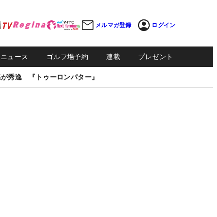
メルマガ登録
ログイン
Sニュース
ゴルフ場予約
連載
プレゼント
感が秀逸 『トゥーロンパター』