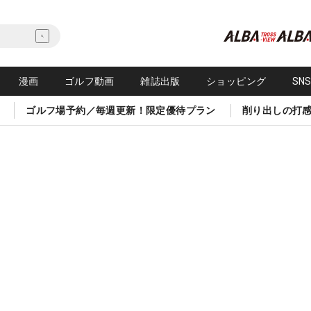
漫画
ゴルフ動画
雑誌出版
ショッピング
SN
ゴルフ場予約／毎週更新！限定優待プラン
削り出しの打