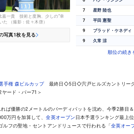
6
パク・ウンシン
7
星野 陸也
た比嘉一貴 技術と度胸、少しの“幸
7
平田 憲聖
いた （撮影：佐々木啓）
9
ブラッド・ケネディ
の写真
1
枚を見る
9
久常 涼
順位の続き
選手権 森ビルカップ
最終日◇5日◇宍戸ヒルズカントリー
2ヤード・パー71＞
れれば優勝の2メートルのバーディパットを沈め、今季2勝目
000万円を加算して、
全英オープン
日本予選ランキング最上
ゴルフの聖地・セントアンドリュースで行われる「
全英オー