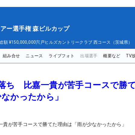
ツアー選手権 森ビルカップ
総額
¥150,000,000
宍戸ヒルズカントリークラブ 西コース（茨城県）
組み合せ
ニュース
ライブフォト
出場選手
概要など
TV
選落ち 比嘉一貴が苦手コースで勝
少なかったから」
一貴が苦手コースで勝てた理由は「雨が少なかったから」