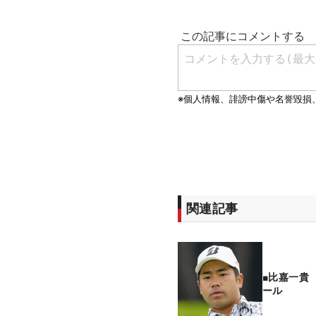
関連記事
■比嘉一貴
ール