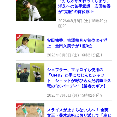
「打ち方が変わってしまう」
洋芝への苦手意識 安田祐香
が“克服”の首位浮上
2026年8月8日 (土) 18時49分
20
安田祐香、吉澤柚月が首位タイ浮
上 金田久美子が1差3位
2026年8月8日 (土) 16時21分
1
シェフラー、マキロイも使用の
『Qi4D』と手になじんだシャフ
ト ショットが呼び込んだ岩﨑亜久
竜の“20バーディ”【勝者のギア】
2026年7月6日 (月) 15時02分
9
スライスが止まらない人へ！ 全英
女王・桑木志帆は切り返しで「左ヒ