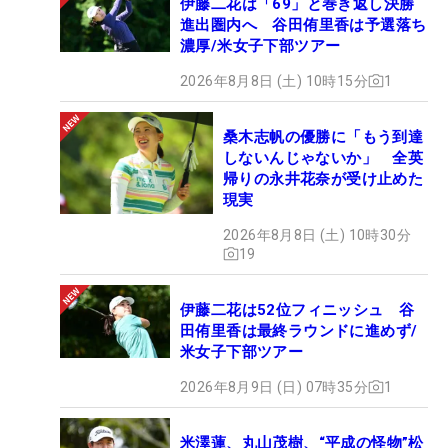
伊藤二花は「69」と巻き返し決勝
進出圏内へ 谷田侑里香は予選落ち
濃厚/米女子下部ツアー
2026年8月8日 (土) 10時15分
1
桑木志帆の優勝に「もう到達
しないんじゃないか」 全英
帰りの永井花奈が受け止めた
現実
2026年8月8日 (土) 10時30分
19
伊藤二花は52位フィニッシュ 谷
田侑里香は最終ラウンドに進めず/
米女子下部ツアー
2026年8月9日 (日) 07時35分
1
米澤蓮、丸山茂樹、“平成の怪物”松