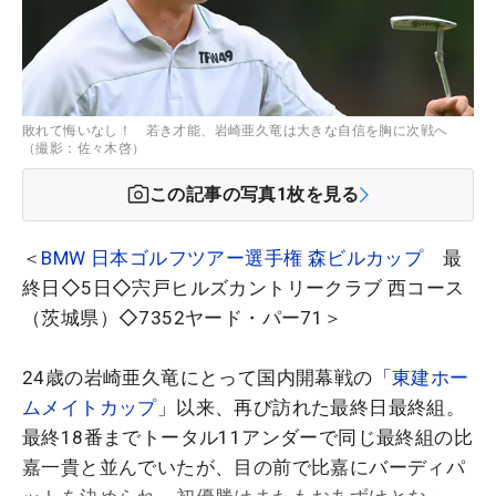
敗れて悔いなし！ 若き才能、岩崎亜久竜は大きな自信を胸に次戦へ
（撮影：佐々木啓）
この記事の写真
1
枚を見る
＜
BMW 日本ゴルフツアー選手権 森ビルカップ
最
終日◇5日◇宍戸ヒルズカントリークラブ 西コース
（茨城県）◇7352ヤード・パー71＞
24歳の岩崎亜久竜にとって国内開幕戦の「
東建ホー
ムメイトカップ
」以来、再び訪れた最終日最終組。
最終18番までトータル11アンダーで同じ最終組の比
嘉一貴と並んでいたが、目の前で比嘉にバーディパ