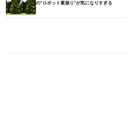
の“ロボット素振り”が気になりすぎる
ールはOBにはならなかったが、木の近くにあったた
めクラブを振ることができずアンプレヤブルを選
択。結局5オン2パットでダブルボギーとして、再び
追う立場に変わった。
しかし岩崎は直後の169ヤードの7番パー3で目の覚
めるようなショットを見せる。池のすぐそばに切ら
れている左手前のピンを果敢に攻め、1メートルに
つけてバーディ。その後、後半に入って伸び悩んだ
ものの、15番パー5では再び左の林に入れるピンチ
も、残り115ヤードから2つで沈めて何とかパーで踏
みとどまる。16番パー3でバーディを決めて、トー
タル11アンダーで大槻智春、比嘉、岩崎の3人が並
ぶ展開となったが、最後は比嘉に押し切られた。