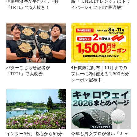
仲宗根澄香が平均パット数
新『TENSEIオレンジ』はドラ
『TRTL』で6人抜き！
イバーシャフトの“最適解”
パターこじらせ記者が
4日間限定配布！11月までの
「TRTL」で大改善
プレーに2回使える1,500円分
クーポン配布中！
インター5分、都心から60分
今年も男女プロが強い「キャ