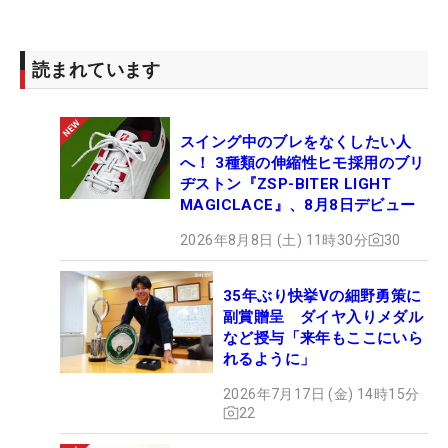
読まれています
スイング中のブレをなくしたい人
へ！ 3種類の伸縮性ヒモ採用のブリ
ヂストン『ZSP-BITER LIGHT
MAGICLACE』、8月8日デビュー
2026年8月8日 (土) 11時30分
30
35年ぶり快挙Vの細野勇策に
副賞贈呈 ダイヤ入りメダル
など授与「来年もここにいら
れるように」
2026年7月17日 (金) 14時15分
22