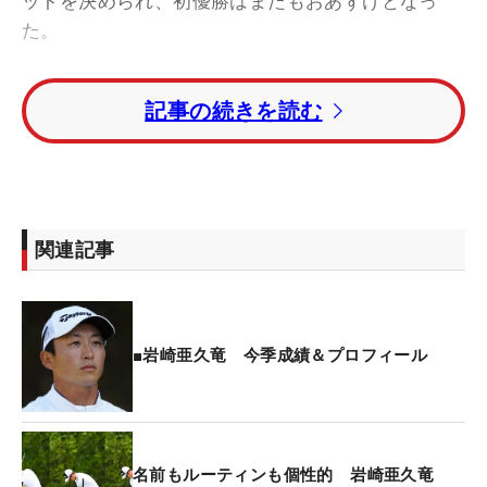
ットを決められ、初優勝はまたもおあずけとなっ
た。
誇らしげに優勝カップを掲げる比嘉一貴【写真】
記事の続きを読む
取材エリアには清々しい顔で現れた岩崎。「最終組
で最終ホールまで優勝争いができたことがとても自
信になった。最後は比嘉さんが自分より上手かっ
た。また練習して上位で争えるように頑張ります」
関連記事
と語った。
序盤は岩崎の流れだった。2打差でトップを行く星
野陸也が伸び悩むのを横目に見ながら、スタートの
■岩崎亜久竜 今季成績＆プロフィール
1番から3連続バーディを奪って、トータル12アンダ
ーで早々に追いつく。流れが変わりかけたのは、バ
ーディを絶対に獲りたい6番パー5。岩崎の放ったド
ライバーのティショットは左の林に消えた。そのボ
名前もルーティンも個性的 岩崎亜久竜