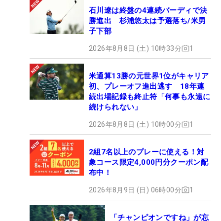
石川遼は終盤の4連続バーディで決
勝進出 杉浦悠太は予選落ち/米男
子下部
2026年8月8日 (土) 10時33分
1
米通算13勝の元世界1位がキャリア
初、プレーオフ進出逃す 18年連
続出場記録も終止符「何事も永遠に
続けられない」
2026年8月8日 (土) 10時00分
1
2組7名以上のプレーに使える！対
象コース限定4,000円分クーポン配
布中！
2026年8月9日 (日) 06時00分
1
「チャンピオンですね」が忘