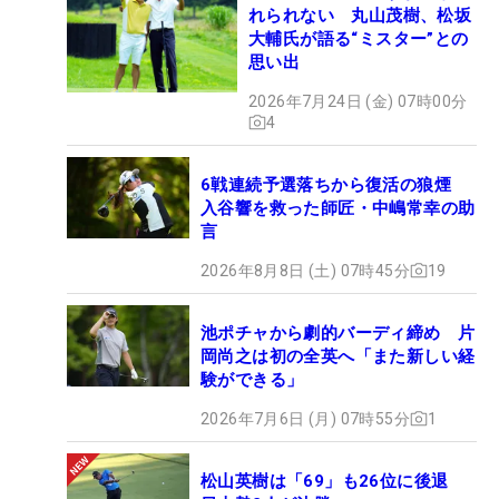
れられない 丸山茂樹、松坂
大輔氏が語る“ミスター”との
思い出
2026年7月24日 (金) 07時00分
4
6戦連続予選落ちから復活の狼煙
入谷響を救った師匠・中嶋常幸の助
言
2026年8月8日 (土) 07時45分
19
池ポチャから劇的バーディ締め 片
岡尚之は初の全英へ「また新しい経
験ができる」
2026年7月6日 (月) 07時55分
1
松山英樹は「69」も26位に後退