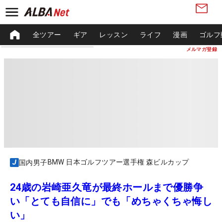
全ツアー
ギア
レッスン
ライフ
漫画
ゴルフ
メルマガ登録
BMW 日本ゴルフツアー選手権 森ビルカップ
国内男子
24歳の岩崎亜久竜が最終ホールまで優勝争
い「とても自信に」でも「めちゃくちゃ悔し
い」