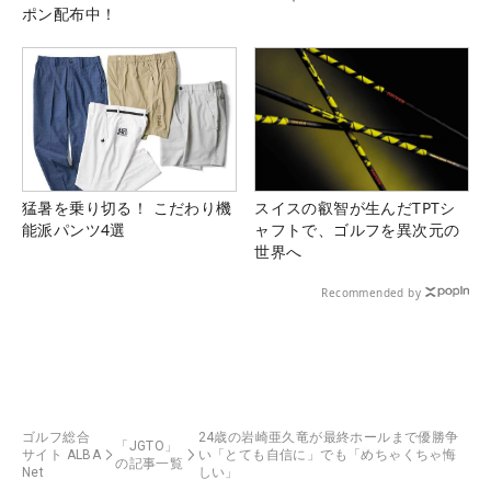
ポン配布中！
猛暑を乗り切る！ こだわり機
スイスの叡智が生んだTPTシ
能派パンツ4選
ャフトで、ゴルフを異次元の
世界へ
Recommended by
ゴルフ総合
24歳の岩崎亜久竜が最終ホールまで優勝争
「JGTO」
サイト ALBA
い「とても自信に」でも「めちゃくちゃ悔
の記事一覧
Net
しい」