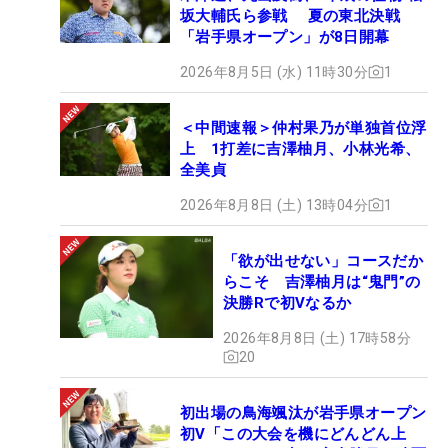
坂大輔氏ら参戦 夏の東北決戦
「岩手県オープン」が8日開幕
2026年8月5日 (水) 11時30分
1
＜中間速報＞仲村果乃が単独首位浮
上 1打差に吉澤柚月、小林光希、
全美貞
2026年8月8日 (土) 13時04分
1
「欲が出せない」コースだか
らこそ 吉澤柚月は“鬼門”の
決勝Rで初Vなるか
2026年8月8日 (土) 17時58分
20
初出場の鳥海颯汰が岩手県オープン
初V「この大会を機にどんどん上