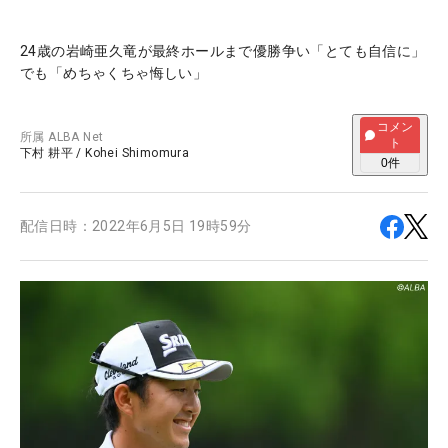
24歳の岩崎亜久竜が最終ホールまで優勝争い「とても自信に」
でも「めちゃくちゃ悔しい」
コメン
所属
ALBA Net
ト
下村 耕平
/
Kohei Shimomura
0
件
配信日時：
2022年6月5日 19時59分