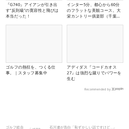
『G740』アイアンが引き出
インター5分、都心から60分
す“反則級”の寛容性と飛びは
のフラットな美観コース。大
本当だった！
栄カントリー俱楽部（千葉
県）
ゴルフの熱狂を、つくる仕
アディダス『コードカオス
事。｜スタッフ募集中
27』は強烈な蹴りでパワーを
生む
Recommended by
ゴルフ総合
石川遼が告白「恥ずかしい話ですけど…」