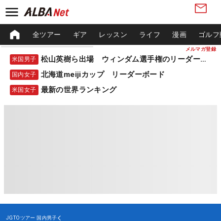
全ツアー
ギア
レッスン
ライフ
漫画
ゴルフ
メルマガ登録
松山英樹ら出場 ウィンダム選手権のリーダーボード
米国男子
北海道meijiカップ リーダーボード
国内女子
最新の世界ランキング
米国女子
JGTOツアー
国内男子