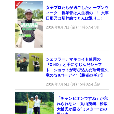
女子プロたちが過ごしたオープンウ
ィーク 堀琴音は人生初の…！ 六車
日那乃は新幹線でとんぼ返り…！
2026年8月7日 (金) 11時57分
1
シェフラー、マキロイも使用の
『Qi4D』と手になじんだシャフ
ト ショットが呼び込んだ岩﨑亜久
竜の“20バーディ”【勝者のギア】
2026年7月6日 (月) 15時02分
9
「チャンピオンですね」が忘
れられない 丸山茂樹、松坂
大輔氏が語る“ミスター”との