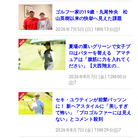
ゴルフ一家の19歳・丸尾怜央 松
山英樹以来の快挙へ見えた課題
2026年7月5日 (日) 18時13分
1
夏場の重いグリーンで女子プ
ロはパターを替える アマチ
ュアは「腹筋に力を入れてく
ださい」【大西翔太の
HOTSHOT】
2026年8月7日 (金) 12時00分
7
セキ・ユウティンが前髪パッツン
に！ 新ヘアスタイルに「美しすぎ
て怖い」「プロゴルファーには見え
ない」とコメント殺到
2026年8月7日 (金) 15時29分
7