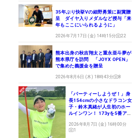
35年ぶり快挙Vの細野勇策に副賞贈
呈 ダイヤ入りメダルなど授与「来
年もここにいられるように」
2026年7月17日 (金) 14時15分
22
熊本出身の秋吉翔太と重永亜斗夢が
熊本県庁を訪問 「JOYX OPEN」
で集めた義援金を贈呈
2026年8月6日 (木) 18時43分
8
「パーティーしようぜ！」身
長154cmの小さなドラコン女
子・鈴木真緒が人生初のホー
ルインワン！ 173yを5番アイ
アンで会心のショット
2026年8月7日 (金) 16時00分
1