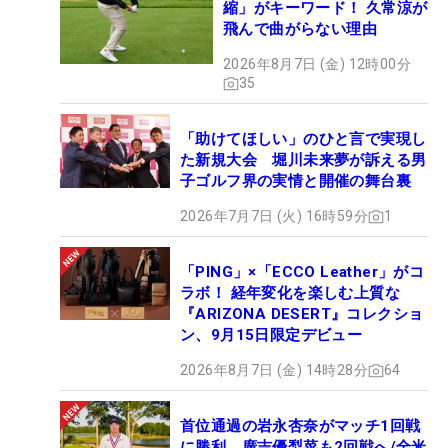
縮」がキーワード！ 久常涼が
飛んで曲がらない理由
2026年8月7日 (金) 12時00分
35
「助けてほしい」のひと言で実現し
た新規大会 堀川未来夢が訴える男
子ゴルフ界の実情と開催の舞台裏
2026年7月7日 (火) 16時59分
1
「PING」×「ECCO Leather」がコ
ラボ！ 経年変化を楽しむ上質な
『ARIZONA DESERT』コレクショ
ン、9月15日限定デビュー
2026年8月7日 (金) 14時28分
64
首位通過の岩永杏奈がマッチ1回戦
に勝利 廣吉優梨菜も2回戦へ/全米