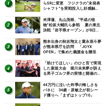
1
らSRに変更 フジクラの“未発表
シャフト”を実戦投入し好感触
「つかまえにいける」【男子ツア
ーのヒトネタ！】
米澤蓮、丸山茂樹、“平成の怪
2
物”松坂大輔氏ら参戦 夏の東北
決戦「岩手県オープン」が8日開
幕
熊本出身の秋吉翔太と重永亜斗夢
3
が熊本県庁を訪問 「JOYX
OPEN」で集めた義援金を贈呈
「助けてほしい」のひと言で実現
4
した新規大会 堀川未来夢が訴え
る男子ゴルフ界の実情と開催の舞
台裏
44万円に泣いた昨季の悔しさを
5
バネに 34歳・原敏之が初シー
ド獲りへ「まずはトップ10」