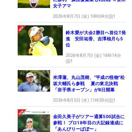
女子アマ
2026年8月7日 (金) 10時04分
1
鈴木愛が大会2勝目へ首位T発
進 安田祐香、吉澤柚月ら5
位
2026年8月7日 (金) 16時14分
1
米澤蓮、丸山茂樹、“平成の怪物”松
坂大輔氏ら参戦 夏の東北決戦
「岩手県オープン」が8日開幕
2026年8月5日 (水) 11時30分
1
金田久美子がツアー通算500試合に
参戦！ プロ18年目の大記録達成に
「あんびりーばぼー」