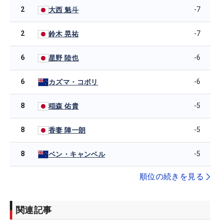
2
-7
大西 魁斗
2
-7
鈴木 晃祐
6
-6
星野 陸也
6
-6
カズマ・コボリ
8
-5
稲森 佑貴
8
-5
香妻 陣一朗
8
-5
ベン・キャンベル
順位の続きを見る
関連記事