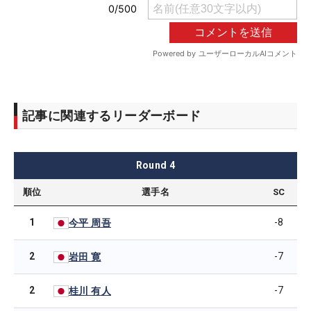
記事に関連するリーダーボード
Round
4
順位
選手名
SC
1
-8
今平 周吾
2
-7
岩田 寛
2
-7
桂川 有人