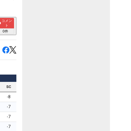
コメン
ト
0
件
SC
-8
-7
-7
-7