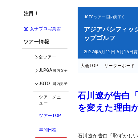
注目！
JGTOツアー
国内男子
アジアパシフィッ
女子プロ写真館
ップゴルフ
ツアー情報
2022年5月12日-5月15日
賞
全ツアー
大会TOP
リーダーボード
JLPGA
国内女子
JGTO
国内男子
石川遼が告白
ツアーメニ
ュー
を変えた理由が
ツアーTOP
年間日程
石川遼が告白「恥ずかしい