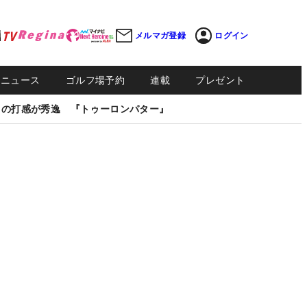
メルマガ登録
ログイン
Sニュース
ゴルフ場予約
連載
プレゼント
しの打感が秀逸 『トゥーロンパター』