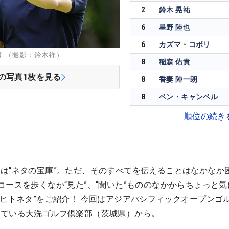
2
鈴木 晃祐
6
星野 陸也
6
カズマ・コボリ
 （撮影：鈴木祥）
8
稲森 佑貴
の写真
1
枚を見る
8
香妻 陣一朗
8
ベン・キャンベル
順位の続き
は“ネタの宝庫”。ただ、そのすべてを伝えることはなかなか
コースを歩くなか“見た”、“聞いた”もののなかからちょっと気
“ヒトネタ”をご紹介！ 今回はアジアパシフィックオープンゴル
れている大洗ゴルフ倶楽部（茨城県）から。