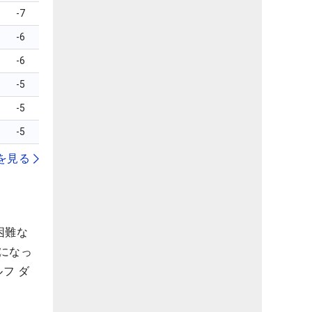
-7
-6
-6
-5
-5
-5
を見る
困難な
になっ
フ ダ