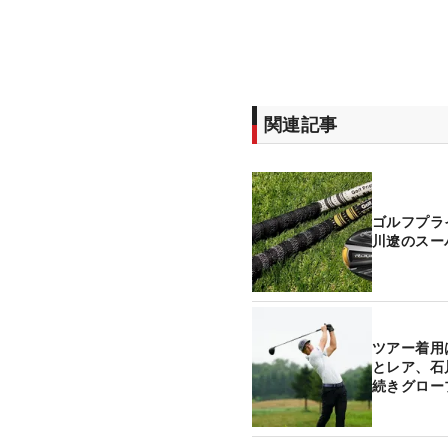
関連記事
ゴルフプラ
川遼のスー
ツアー着用
とレア、石
続きグロー