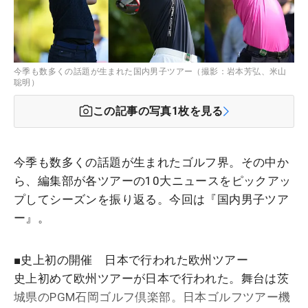
今季も数多くの話題が生まれた国内男子ツアー（撮影：岩本芳弘、米山
聡明）
この記事の写真
1
枚を見る
今季も数多くの話題が生まれたゴルフ界。その中か
ら、編集部が各ツアーの10大ニュースをピックアッ
プしてシーズンを振り返る。今回は『国内男子ツア
ー』。
■史上初の開催 日本で行われた欧州ツアー
史上初めて欧州ツアーが日本で行われた。舞台は茨
城県のPGM石岡ゴルフ倶楽部。日本ゴルフツアー機