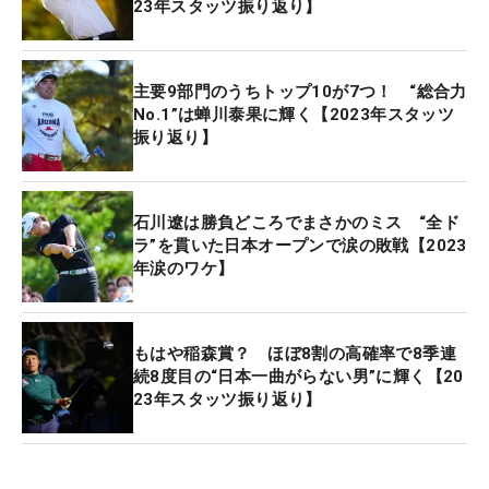
23年スタッツ振り返り】
「～全英への道～ミズノオープン」で記念すべき勝
者が誕生した。大会を制したのはホストプロで2021
年にプロ転向した22歳の平田憲聖。トータル17アン
主要9部門のうちトップ10が7つ！ “総合力
ダーで並んだ中島啓太とのプレーオフに突入し、3
No.1”は蝉川泰果に輝く【2023年スタッツ
振り返り】
ホール目にバーディを奪いうれしいツアー初優勝を
遂げた。
石川遼は勝負どころでまさかのミス “全ド
しかも、1973年のツアー制施行後では400人目の優
ラ”を貫いた日本オープンで涙の敗戦【2023
勝というメモリアルVだった。その後、平田は「日
年涙のワケ】
本プロゴルフ選手権」でメジャーVも達成してい
る。また、本大会の上位4名が「全英オープン」の
切符を手にすることができるが、平田、中島、安森
もはや稲森賞？ ほぼ8割の高確率で8季連
一貴、金谷拓実が出場権を獲得。大会史上初めて日
続8度目の“日本一曲がらない男”に輝く【20
23年スタッツ振り返り】
本勢が全英4枠を独占した大会でもあった。
■岩崎亜久竜がメジャーで初優勝