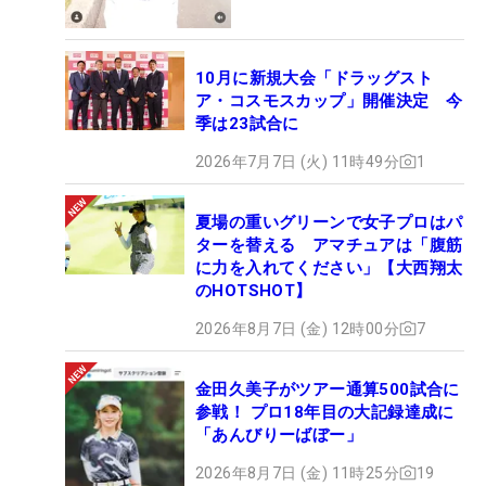
10月に新規大会「ドラッグスト
ア・コスモスカップ」開催決定 今
季は23試合に
2026年7月7日 (火) 11時49分
1
夏場の重いグリーンで女子プロはパ
ターを替える アマチュアは「腹筋
に力を入れてください」【大西翔太
のHOTSHOT】
2026年8月7日 (金) 12時00分
7
金田久美子がツアー通算500試合に
参戦！ プロ18年目の大記録達成に
「あんびりーばぼー」
2026年8月7日 (金) 11時25分
19