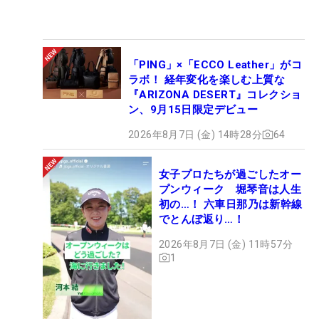
「PING」×「ECCO Leather」がコ
ラボ！ 経年変化を楽しむ上質な
『ARIZONA DESERT』コレクショ
ン、9月15日限定デビュー
2026年8月7日 (金) 14時28分
64
女子プロたちが過ごしたオー
プンウィーク 堀琴音は人生
初の…！ 六車日那乃は新幹線
でとんぼ返り…！
2026年8月7日 (金) 11時57分
1