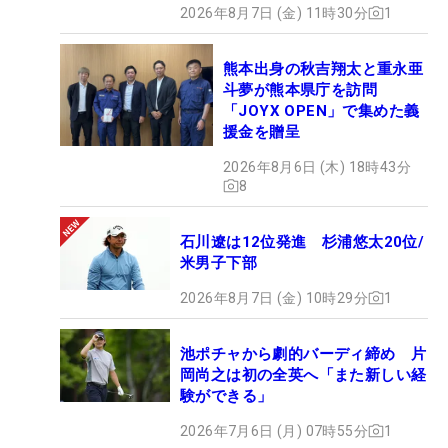
2026年8月7日 (金) 11時30分
1
熊本出身の秋吉翔太と重永亜
斗夢が熊本県庁を訪問
「JOYX OPEN」で集めた義
援金を贈呈
2026年8月6日 (木) 18時43分
8
石川遼は12位発進 杉浦悠太20位/
米男子下部
2026年8月7日 (金) 10時29分
1
池ポチャから劇的バーディ締め 片
岡尚之は初の全英へ「また新しい経
験ができる」
2026年7月6日 (月) 07時55分
1