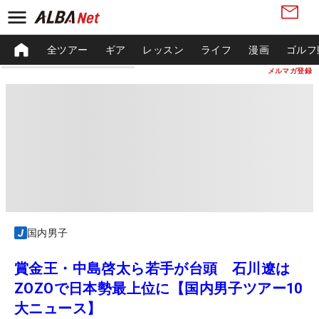
全ツアー
ギア
レッスン
ライフ
漫画
ゴルフ
メルマガ登録
国内男子
賞金王・中島啓太ら若手が台頭 石川遼は
ZOZOで日本勢最上位に【国内男子ツアー10
大ニュース】