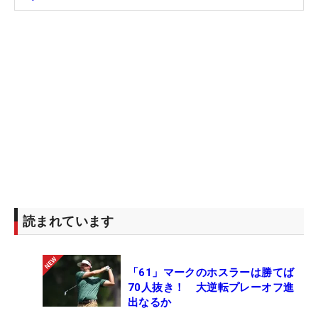
オンシップ」。今年日本勢最上位となったのは石川
遼だった。石川の最終日は8バーディ・3ボギー・1
ダブルボギーと出入りの激しい内容ながら『67』を
マークし、トータル7アンダー・4位タイでフィニッ
シュ。バーディラッシュでトップ5に入り、久しぶ
りに米ツアーでの優勝争いを演じた。
また、トップ10以内に付与される米ツアーメキシコ
大会「ワールドワイド・テクノロジー選手権」への
出場権も獲得し、2週後はメキシコへ飛んだ。「全
米オープン」を除いて北米大陸で行われる米ツアー
読まれています
に出るのは2021年3月の「ザ・ホンダ・クラシッ
ク」以来、およそ2年8カ月ぶり。予選落ちに終わっ
たが、米ツアー再挑戦への思いが消えることはなか
「61」マークのホスラーは勝てば
った。
70人抜き！ 大逆転プレーオフ進
出なるか