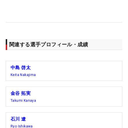
10月12日から行われた「日本オープン」。今年は大
阪の茨木カンツリー俱楽部・西コースが舞台となっ
た。ゴルファー日本一決定戦を制したのは、ツアー
未勝利で今季は欧州を主戦場としていた25歳・岩崎
亜久竜だった。首位と3打差の7位タイで出た最終
日。6バーディ・1ボギーの『65』で回り、トータル
関連する選手プロフィール・成績
8アンダーのあざやかな逆転劇で、ツアー初優勝を
ナショナルオープンで飾った。周囲に祝福され、涙
を流して喜んだ岩﨑。待ちに待った勝利に「今後に
中島 啓太
向けて大きな自信になります」と胸を張った。ま
Keita Nakajima
た、日本オープンでツアー初優勝を果たしたのは
1973年以降で7人目。数少ない“名簿”に名を連ねる
金谷 拓実
こととにもなった。
Takumi Kanaya
■石川遼がZOZOチャンピオンシップで4位 メキシ
コ戦への切符も獲得
石川 遼
日本で開催された米国男子ツアー「ZOZOチャンピ
Ryo Ishikawa