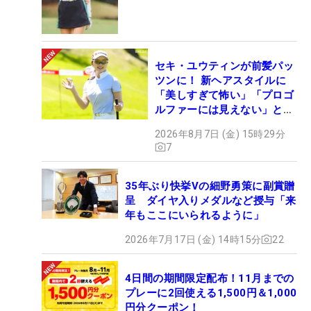
セキ・ユウティンが前髪パッ
ツンに！ 新ヘアスタイルに
「美しすぎて怖い」「プロゴ
ルファーには見えない」とコ
メント殺到
2026年8月7日 (金) 15時29分
7
35年ぶり快挙Vの細野勇策に副賞贈
呈 ダイヤ入りメダルなど授与「来
年もここにいられるように」
2026年7月17日 (金) 14時15分
22
4日間の期間限定配布！11月までの
プレーに2回使える1,500円＆1,000
円分クーポン！