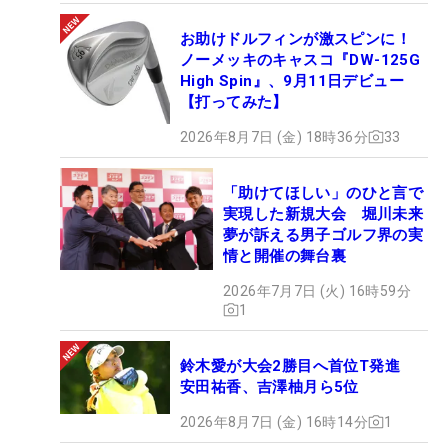
お助けドルフィンが激スピンに！
ノーメッキのキャスコ『DW-125G
High Spin』、9月11日デビュー
【打ってみた】
2026年8月7日 (金) 18時36分
33
「助けてほしい」のひと言で
実現した新規大会 堀川未来
夢が訴える男子ゴルフ界の実
情と開催の舞台裏
2026年7月7日 (火) 16時59分
1
鈴木愛が大会2勝目へ首位T発進
安田祐香、吉澤柚月ら5位
2026年8月7日 (金) 16時14分
1