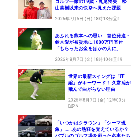
ゴルフ一家の19歳・丸尾怜央 松
山英樹以来の快挙へ見えた課題
2026年7月5日 (日) 18時13分
1
あふれる熊本への思い 首位発進・
鈴木愛が被災地に1000万円寄付
「もらったお金をほかの人に」
2026年8月7日 (金) 18時10分
19
世界の最新スイングは「圧
縮」がキーワード！ 久常涼が
飛んで曲がらない理由
2026年8月7日 (金) 12時00分
35
「いつかはクラウン」「シーマ現
象」……あの熱狂を覚えているか？
バブルのゴルフ場を彩った名車たち