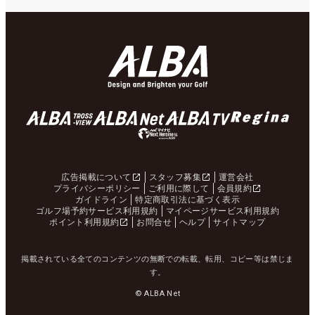
広告掲載について
スタッフ募集
運営会社
プライバシーポリシー
ご利用に際して
会員規約
ガイドライン
特定商取引法に基づく表示
ゴルフ場予約サービス利用規約
マイページサービス利用規約
ポイント利用規約
お問合せ
ヘルプ
サイトマップ
掲載されている全てのコンテンツの無断での転載、転用、コピー等は禁じま
す。
© ALBA Net