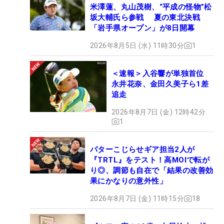
米澤蓮、丸山茂樹、“平成の怪物”松
坂大輔氏ら参戦 夏の東北決戦
「岩手県オープン」が8日開幕
2026年8月5日 (水) 11時30分
1
＜速報＞入谷響が単独首位
永井花奈、金田久美子ら1差
追走
2026年8月7日 (金) 12時42分
1
パターこじらせギア担当2人が
『TRTL』をテスト！高MOIで転が
り◎、調節も自在で「結果の改善効
果にかなりの意外性」
2026年8月7日 (金) 11時15分
18