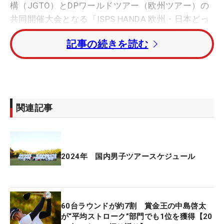
構（JGTO）とDPワールドツアー（欧州ツアー）の
共同開催大会となる「ISPS HANDA 欧州・日本どっ
ちが勝つかトーナメント！」が行われた。本大会は
記事の続きを読む
2022年に新設。その第1回大会は新型コロナウイル
スによる入国者への措置の関係で、日本単独開催と
なったが、晴れて今年に共催大会として開催を迎え
た。
関連記事
そんな記念すべき大会を制したのは、オーストラリ
アの27歳（当時）、ルーカス・ハーバートだった。
アーロン・コッカリル（カナダ）とのプレーオフに
もつれた最後は3.5メートルのバーディパットを沈め
2024年 国内男子ツアースケジュール
てガッツポーズ。キャディのニック・ピューさんと
抱き合って喜びを爆発させた。日本勢最上位は岩田
寛でトータル13アンダー・4位タイだった。
60台ラウンドが約7割 賞金王の中島啓太
が“平均ストローク”部門でも1位を獲得【20
■平田憲聖がツアー400人目となるメモリアルV