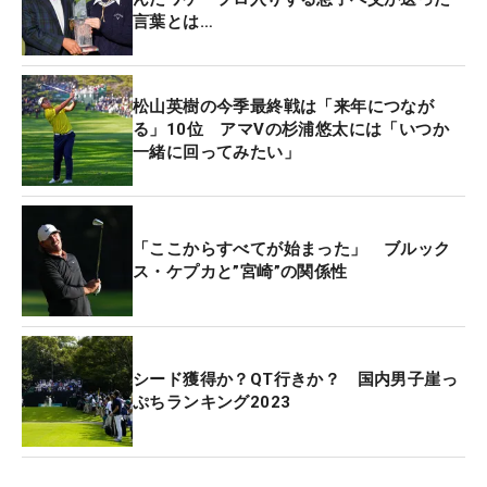
た。ドライビングディスタンスは316ヤードを記録
言葉とは…
したクラークを筆頭に3人とも300ヤードオーバー。
283.5ヤードで全体40位タイだった自身と比較した
ら、つい差を感じてしまう。「すごいな～と傍観し
松山英樹の今季最終戦は「来年につなが
ながら。はるか彼方にいるんでね。3クラブくらい
る」10位 アマVの杉浦悠太には「いつか
一緒に回ってみたい」
違うなか、よくやっていると思いますよ、僕ら
（笑）」と笑うが、ボギーフリーの「65」というラ
ウンドで、松山に2打差の3位タイの好発進だ。
「ここからすべてが始まった」 ブルック
ス・ケプカと”宮崎”の関係性
ダンロップフェニックスの芝は「ちょっとだけボー
ルが沈む」というが、その対策はけさひらめいた。
「コンタクトがうまくいかなくて、ボールポジショ
ンとかいろいろやってみたけれど、最終的にはちょ
シード獲得か？QT行きか？ 国内男子崖っ
っと短く持ったほうがいいだけの話でした」。指1
ぷちランキング2023
本分くらい短く持ったクラブはボールにきれいに当
たりやすくなり、ショットでチャンスメイク。そし
てパッティングを決め切った、流れのいい一日だっ