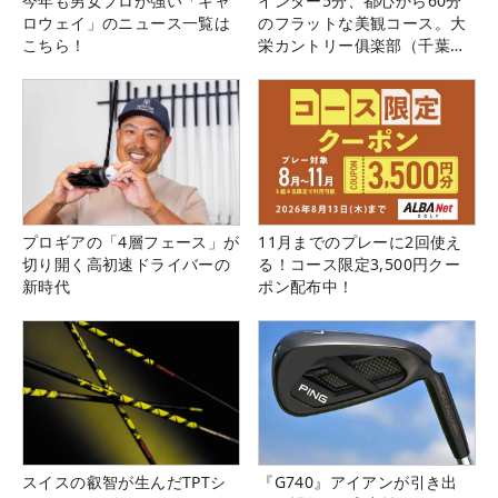
今年も男女プロが強い「キャ
インター5分、都心から60分
ロウェイ」のニュース一覧は
のフラットな美観コース。大
こちら！
栄カントリー俱楽部（千葉
県）
プロギアの「4層フェース」が
11月までのプレーに2回使え
切り開く高初速ドライバーの
る！コース限定3,500円クー
新時代
ポン配布中！
スイスの叡智が生んだTPTシ
『G740』アイアンが引き出