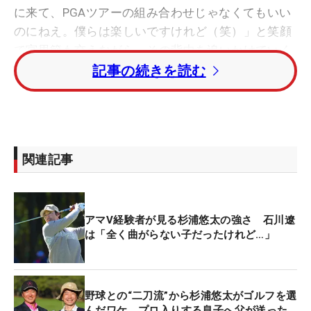
に来て、PGAツアーの組み合わせじゃなくてもいい
のにねえ。僕らは楽しいですけれど（笑）」と笑顔
で宮里節も交えながら、その背中を追いかけていく
初日が始まった。
記事の続きを読む
遠目から見ていてもあまり調子がいいようには感じ
ていなかったなかで、松山は8アンダーを叩き出し
て単独首位発進。「調子はそんなに良くなかったと
関連記事
思うけど、あのスコアを出せるのは、良かったらど
うなるんだろうなと」も驚きを隠さない。一方で、
クラークがイーブン・49位タイ、ケプカが2オーバ
アマV経験者が見る杉浦悠太の強さ 石川遼
ー・66位タイで滑りだすことになったが、2日目以
は「全く曲がらない子だったけれど…」
降の立て直しにも、いち選手として期待しているよ
うだ。
野球との“二刀流”から杉浦悠太がゴルフを選
海外トップ選手の争いは、飛距離にも目を見張っ
んだワケ プロ入りする息子へ父が送った