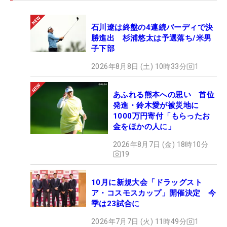
持ちを明かした。
石川遼は終盤の4連続バーディで決
もちろん一緒に回りたい気持ちはあるし、「それが
勝進出 杉浦悠太は予選落ち/米男
最終日の最終組であれば一番良い」。あす松山はア
子下部
ウト、中島はインからスタートとコース上で交わる
2026年8月8日 (土) 10時33分
1
ことはなさそうだが、「自分に集中するだけなので
組み合わせは関係ないし最終日に松山さんと優勝争
あふれる熊本への思い 首位
いできればいいなと思う」と、まずは一打一打に全
発進・鈴木愛が被災地に
力を尽くしていく。（文・笠井あかり）
1000万円寄付「もらったお
金をほかの人に」
2026年8月7日 (金) 18時10分
19
10月に新規大会「ドラッグスト
ア・コスモスカップ」開催決定 今
季は23試合に
2026年7月7日 (火) 11時49分
1