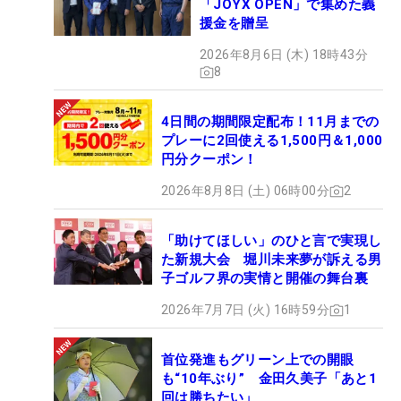
「JOYX OPEN」で集めた義
援金を贈呈
2026年8月6日 (木) 18時43分
8
4日間の期間限定配布！11月までの
プレーに2回使える1,500円＆1,000
円分クーポン！
2026年8月8日 (土) 06時00分
2
「助けてほしい」のひと言で実現し
た新規大会 堀川未来夢が訴える男
子ゴルフ界の実情と開催の舞台裏
2026年7月7日 (火) 16時59分
1
首位発進もグリーン上での開眼
も“10年ぶり” 金田久美子「あと1
回は勝ちたい」