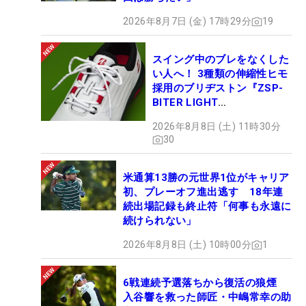
2026年8月7日 (金) 17時29分
19
スイング中のブレをなくした
い人へ！ 3種類の伸縮性ヒモ
採用のブリヂストン『ZSP-
BITER LIGHT
MAGICLACE』、8月8日デビ
2026年8月8日 (土) 11時30分
ュー
30
米通算13勝の元世界1位がキャリア
初、プレーオフ進出逃す 18年連
続出場記録も終止符「何事も永遠に
続けられない」
2026年8月8日 (土) 10時00分
1
6戦連続予選落ちから復活の狼煙
入谷響を救った師匠・中嶋常幸の助