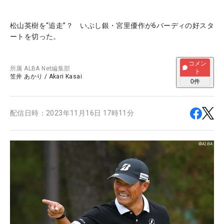
松山英樹を“追走”？ いぶし銀・宮里優作が6バーディの好スタ
ートを切った。
コメン
所属
ALBA Net編集部
ト
笠井 あかり
/
Akari Kasai
0
件
配信日時：
2023年11月16日 17時11分