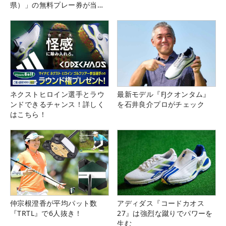
県）」の無料プレー券が当た
る！！
ネクストヒロイン選手とラウ
最新モデル『FJクオンタム』
ンドできるチャンス！詳しく
を石井良介プロがチェック
はこちら！
仲宗根澄香が平均パット数
アディダス『コードカオス
『TRTL』で6人抜き！
27』は強烈な蹴りでパワーを
生む