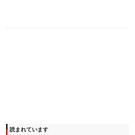
た。
2015年大会を制した覇者は、現在、シード権獲得の
ボーダーラインが背中にせまっている状況。59位の
位置から安全圏に浮上したい。「初日に照準を合わ
せて、予選を通らないといけないことを念頭に置い
てきた」なか、気合い通りの好発進。あすも松山ら
のひとつ後ろをついて回っていくが、その背中を颯
爽と追い越していきたいところ。
同じく、6アンダーの3位タイにつけた中島啓太も、
ペアリングについては思いもよらなかったという。
賞金ランキング1位に立つなどの状況の中、予選ラ
ウンドで松山と回る可能性も「あると思っていまし
たね」と予想していたなか、そうはならなかった。
すこし気まずそうな笑みを見せながらも、素直な気
読まれています