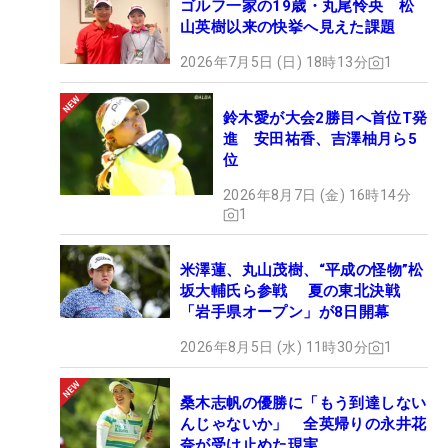
ゴルフ一家の19歳・丸尾怜央 松
山英樹以来の快挙へ見えた課題
2026年7月5日 (日) 18時13分
1
鈴木愛が大会2勝目へ首位T発
進 安田祐香、吉澤柚月ら5
位
2026年8月7日 (金) 16時14分
1
米澤蓮、丸山茂樹、“平成の怪物”松
坂大輔氏ら参戦 夏の東北決戦
「岩手県オープン」が8日開幕
2026年8月5日 (水) 11時30分
1
桑木志帆の優勝に「もう到達しない
んじゃないか」 全英帰りの永井花
奈が受け止めた現実