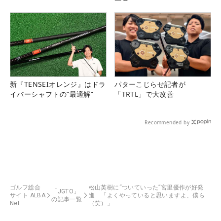
新『TENSEIオレンジ』はドラ
パターこじらせ記者が
イバーシャフトの“最適解”
「TRTL」で大改善
Recommended by
ゴルフ総合
松山英樹に“ついていった”宮里優作が好発
「JGTO」
サイト ALBA
進 「よくやっていると思いますよ、僕ら
の記事一覧
Net
（笑）」