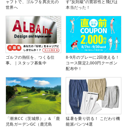
ャフトで、ゴルフを異次元の
す“反則級”の寛容性と飛びは
世界へ
本当だった！
ゴルフの熱狂を、つくる仕
8-9月のプレーに2回使える！
事。｜スタッフ募集中
コース限定2,000円クーポン
配布中！
「潮来CC（茨城県）」＆「鹿
猛暑を乗り切る！ こだわり機
児島ガーデンGC（鹿児島
能派パンツ4選