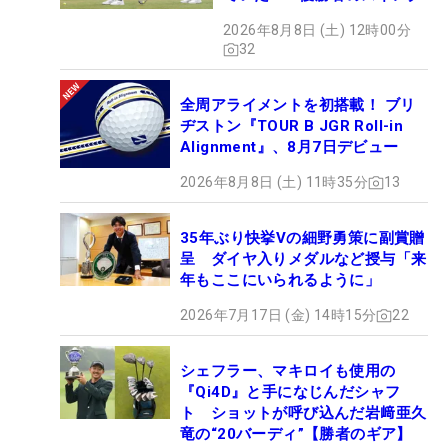
2026年8月8日 (土) 12時00分
32
全周アライメントを初搭載！ ブリ
ヂストン『TOUR B JGR Roll-in
Alignment』、8月7日デビュー
2026年8月8日 (土) 11時35分
13
35年ぶり快挙Vの細野勇策に副賞贈
呈 ダイヤ入りメダルなど授与「来
年もここにいられるように」
2026年7月17日 (金) 14時15分
22
シェフラー、マキロイも使用の
『Qi4D』と手になじんだシャフ
ト ショットが呼び込んだ岩﨑亜久
竜の“20バーディ”【勝者のギア】