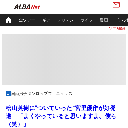
全ツアー
ギア
レッスン
ライフ
漫画
ゴルフ
メルマガ登録
ダンロップフェニックス
国内男子
松山英樹に“ついていった”宮里優作が好発
進 「よくやっていると思いますよ、僕ら
（笑）」