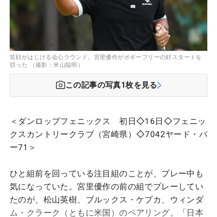
笑顔がはじける会心ラウンド。宮里優作がボギーフリーの好スタートを
切った （撮影：米山聡明）
この記事の写真
1
枚を見る
＜ダンロップフェニックス 初日◇16日◇フェニッ
クスカントリークラブ（宮崎県）◇7042ヤード・パ
ー71＞
ひと組前を回っている注目組のことが、プレー中も
気になっていた。宮里優作の前の組でプレーしてい
たのが、松山英樹、ブルックス・ケプカ、ウィンダ
ム・クラーク（ともに米国）のペアリング。「日本