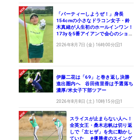
「パーティーしようぜ！」身長
154cmの小さなドラコン女子・鈴
木真緒が人生初のホールインワン！
173yを5番アイアンで会心のショッ
ト
2026年8月7日 (金) 16時00分
1
伊藤二花は「69」と巻き返し決勝
進出圏内へ 谷田侑里香は予選落ち
濃厚/米女子下部ツアー
2026年8月8日 (土) 10時15分
1
スライスが止まらない人へ！
全英女王・桑木志帆は切り返
しで「左ヒザ」を先に動かし
ていた #優勝者のスイング