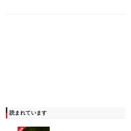
分け”だった。「いやー、マジで悔しい。最後のパッ
トを入れられないのが、今の実力だと思う」と自分
に言い聞かせるように話した。
それでも今季3度目のトップ5入り。収穫は多かっ
た。7月の「全英オープン」ではメジャー初の予選
通過も果たすなど、海外試合でも自信を深めてい
る。これらの経験と悔しさを糧に、3年ぶりの優勝
へ歩みを進めていく。
読まれています