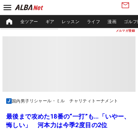
全ツアー
ギア
レッスン
ライフ
漫画
ゴルフ
メルマガ登録
リシャール・ミル チャリティトーナメント
国内男子
最後まで攻めた18番の“一打”も…「いやー、
悔しい」 河本力は今季2度目の2位