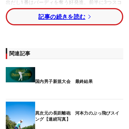
出だし1番はバーディを奪う好発進。前半に3つスコ
アを伸ばし、単独トップの座を守ってハーフターン
記事の続きを読む
した。だが、後半では2バーディ・2ボギーと失速。
「64」を叩き出した池村の優勝スコアには、2打届
かなかった。
「短いバーディパットを外してしまった。8番、9番
関連記事
でショートしてしまったのがもったいなかった」と
悔しさをにじませる。「本当に悔しいですし、やり
切れない。まだ実力がないということ。練習するだ
けだなと思いますけど、暑い中よく頑張りました」
国内男子新規大会 最終結果
と、30度を超える暑さの中でのプレーを振り返っ
た。
最終18番を迎えたとき、クラブハウスリーダーに立
異次元の長距離砲 河本力のぶっ飛びスイ
っていた池村とは3打差がついていた。「セカンド
ング【連続写真】
（2打目）を入れたらチャンスがあるかなと思っ