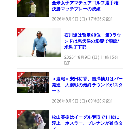
全米女子アマチュアゴルフ選手権
決勝マッチプレーの成績
2026年8月9日 (日) 17時26分
1
石川遼は暫定68位 第3ラウ
ンドは悪天候の影響で順延/
米男子下部
2026年8月9日 (日) 11時15分
1
＜速報＞安田祐香、吉澤柚月はパー
発進 大混戦の最終ラウンドがスタ
ート
2026年8月9日 (日) 09時28分
1
松山英樹はイーグル奪取で11位に
浮上 ホスラー、ブレナンが首位タ