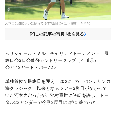
河本力は優勝争いに敗れて今季2度目の2位 （撮影：ALBA）
この記事の写真
1
枚を見る
＜リシャール・ミル チャリティトーナメント 最
終日◇3日◇能登カントリークラブ（石川県）
◇7142ヤード・パー72＞
単独首位で最終日を迎え、2022年の「バンテリン東
海クラシック」以来となるツアー3勝目がかかって
いた河本力だったが、池村寛世に逆転を許し、トー
タル22アンダーで今季2度目の2位に終わった。