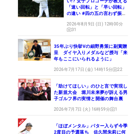
い!? 女子プロコーチが教える
「速い回転」と「早い回転」
の違い #四の五の言わず振り
氣れ
2026年8月9日 (日) 12時00分
31
35年ぶり快挙Vの細野勇策に副賞贈
呈 ダイヤ入りメダルなど授与「来
年もここにいられるように」
2026年7月17日 (金) 14時15分
22
「助けてほしい」のひと言で実現し
た新規大会 堀川未来夢が訴える男
子ゴルフ界の実情と開催の舞台裏
2026年7月7日 (火) 16時59分
1
「ほぼメンタル」パター入らず今季
2度目の予選落ち 佐久間朱莉に何