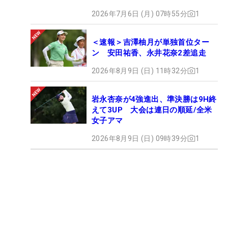
2026年7月6日 (月) 07時55分
1
＜速報＞吉澤柚月が単独首位ター
ン 安田祐香、永井花奈2差追走
2026年8月9日 (日) 11時32分
1
岩永杏奈が4強進出、準決勝は9H終
えて3UP 大会は連日の順延/全米
女子アマ
2026年8月9日 (日) 09時39分
1