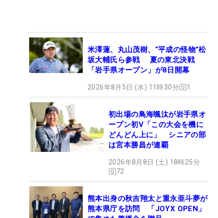
米澤蓮、丸山茂樹、“平成の怪物”松
坂大輔氏ら参戦 夏の東北決戦
「岩手県オープン」が8日開幕
2026年8月5日 (水) 11時30分
1
初出場の鳥海颯汰が岩手県オ
ープン初V「この大会を機に
どんどん上に」 シニアの部
は宮本勝昌が連覇
2026年8月8日 (土) 18時25分
72
熊本出身の秋吉翔太と重永亜斗夢が
熊本県庁を訪問 「JOYX OPEN」