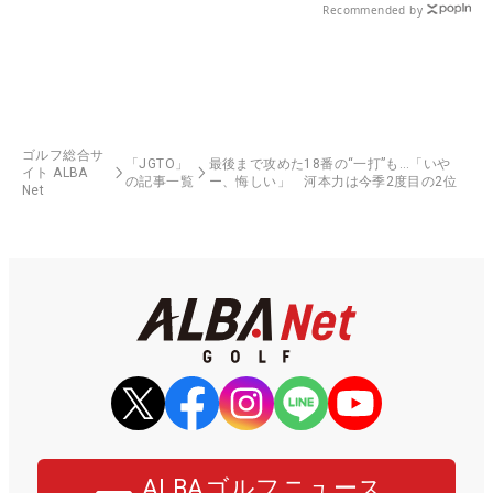
Recommended by
ゴルフ総合サ
「JGTO」
最後まで攻めた18番の“一打”も…「いや
イト ALBA
の記事一覧
ー、悔しい」 河本力は今季2度目の2位
Net
ALBAゴルフニュース