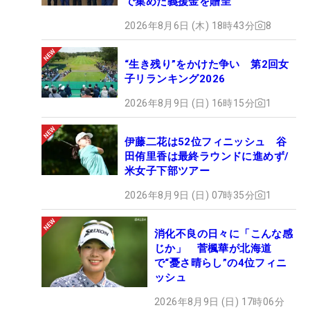
で集めた義援金を贈呈
2026年8月6日 (木) 18時43分
8
“生き残り”をかけた争い 第2回女
子リランキング2026
2026年8月9日 (日) 16時15分
1
伊藤二花は52位フィニッシュ 谷
田侑里香は最終ラウンドに進めず/
米女子下部ツアー
2026年8月9日 (日) 07時35分
1
消化不良の日々に「こんな感
じか」 菅楓華が北海道
で“憂さ晴らし”の4位フィニ
ッシュ
2026年8月9日 (日) 17時06分