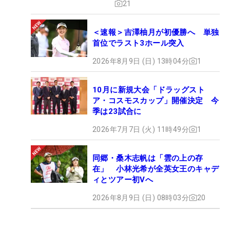
21
＜速報＞吉澤柚月が初優勝へ 単独
首位でラスト3ホール突入
2026年8月9日 (日) 13時04分
1
10月に新規大会「ドラッグスト
ア・コスモスカップ」開催決定 今
季は23試合に
2026年7月7日 (火) 11時49分
1
同郷・桑木志帆は「雲の上の存
在」 小林光希が全英女王のキャデ
ィとツアー初Vへ
2026年8月9日 (日) 08時03分
20