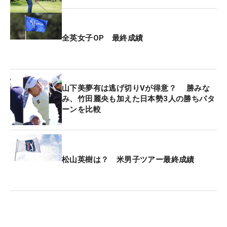
て、4番アイアンで打つところを2番アイアンでスラ
イスを打って届かせようと思った」と最後まで諦め
ずに果敢に攻めた。
全英女子OP 最終成績
結果は2オンに成功し、約3メートルのイーグルチャ
ンスについた。アルバトロスとはならなかったが、
山下美夢有は逃げ切りVが得意？ 勝みな
「完璧なショットを打ったので、しっかりイーグル
み、竹田麗央も加えた日本勢3人の勝ちパタ
を取って、18番の賞だけでも狙っていこうと思っ
ーンを比較
た」。頭にあったのは、特別賞の『ツアーホール
賞』（18番の4日間合計スコアがもっとも良かった
選手に贈られる賞金1600万円）だった。
松山英樹は？ 米男子ツアー最終成績
しかし、勝負のパットは「本当は真っ直ぐでした。
普通にフックがあると思って、右フチを打ったら抜
けていった。何もなく終わってしまった」。これが
入っていれば、長野泰雅と特別賞金1600万円は“山