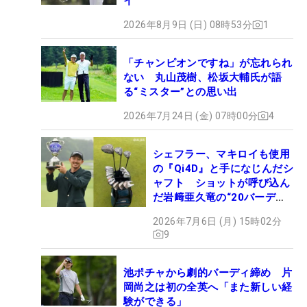
イ
2026年8月9日 (日) 08時53分
1
「チャンピオンですね」が忘れられ
ない 丸山茂樹、松坂大輔氏が語
る“ミスター”との思い出
2026年7月24日 (金) 07時00分
4
シェフラー、マキロイも使用
の『Qi4D』と手になじんだシ
ャフト ショットが呼び込ん
だ岩﨑亜久竜の“20バーデ
ィ”【勝者のギア】
2026年7月6日 (月) 15時02分
9
池ポチャから劇的バーディ締め 片
岡尚之は初の全英へ「また新しい経
験ができる」