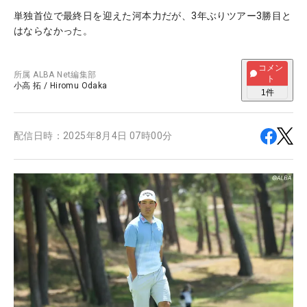
単独首位で最終日を迎えた河本力だが、3年ぶりツアー3勝目と
はならなかった。
コメン
所属
ALBA Net編集部
ト
小高 拓
/
Hiromu Odaka
1
件
配信日時：
2025年8月4日 07時00分