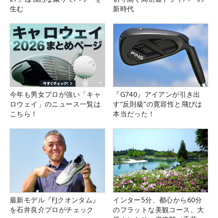
生む
新時代
今年も男女プロが強い「キャ
『G740』アイアンが引き出
ロウェイ」のニュース一覧は
す“反則級”の寛容性と飛びは
こちら！
本当だった！
最新モデル『FJクオンタム』
インター5分、都心から60分
を石井良介プロがチェック
のフラットな美観コース。大