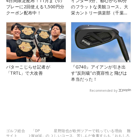
4日間限定配布！11月までの
インター5分、都心から60分
プレーに2回使える1,500円分
のフラットな美観コース。大
クーポン配布中！
栄カントリー俱楽部（千葉
県）
パターこじらせ記者が
『G740』アイアンが引き出
「TRTL」で大改善
す“反則級”の寛容性と飛びは
本当だった！
Recommended by
ゴルフ総合
「DP
星野陸也が欧州ツアーで戦っている理由 難
サイト
World」の
しいコース、苦しんだ食事すらも「おもしろ