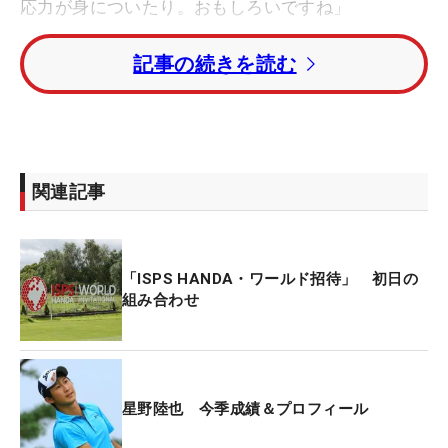
応力が身についたり。おもしろいですね」
記事の続きを読む
昨年12月、日本ツアーの2022年シーズン賞金ラン
キング上位3人に欧州出場権を与えることをPGAツ
アーとDPワールドツアーが発表した。その年の2位
になり主戦場を移した星野陸也は、異国での生活に
ついて明るい声でこう話す。目標とする米国男子ツ
関連記事
アー参戦へ向けての“武者修行”は充実している。
ここまで欧州で12試合に出場。そのうちの1試合、
「ISPS HANDA・ワールド招待」 初日の
直近のメジャー大会「全英オープン」は、2日目に
組み合わせ
「69」を出して予選通過を果たした。そこから一時
日本に戻り、しっかり英気を養って再び英国の地を
踏んでいる。
星野陸也 今季成績＆プロフィール
日本ツアーですでに6勝。27歳と脂が乗っている時
期なだけに、そのまま国内にとどまれば安定したツ