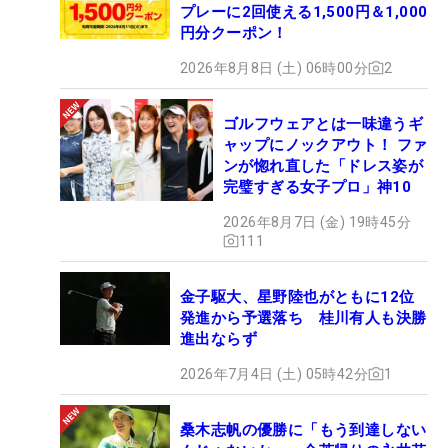
プレーに2回使える1,500円＆1,000
円分クーポン！
2026年8月8日 (土) 06時00分
2
ゴルフウェアとは一味違うギ
ャップにノックアウト！ ファ
ンが惚れ直した「ドレス姿が
完璧すぎる女子プロ」神10
2026年8月7日 (金) 19時45分
111
金子駆大、星野陸也がともに12位
発進から予選落ち 桂川有人も決勝
進出ならず
2026年7月4日 (土) 05時42分
1
桑木志帆の優勝に「もう到達しない