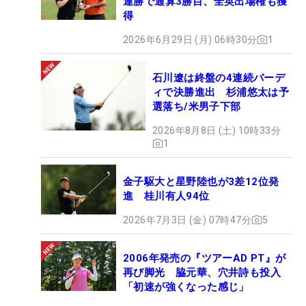
連勝で通算3勝目、全英出場権も獲
得
2026年6月29日 (月) 06時30分
1
石川遼は終盤の4連続バーデ
ィで決勝進出 杉浦悠太は予
選落ち/米男子下部
2026年8月8日 (土) 10時33分
1
金子駆大と星野陸也が3差12位発
進 桂川有人94位
2026年7月3日 (金) 07時47分
5
2006年発売の『ツアーAD PT』が
再び脚光 脇元華、穴井詩も投入
「初速が強くなった感じ」