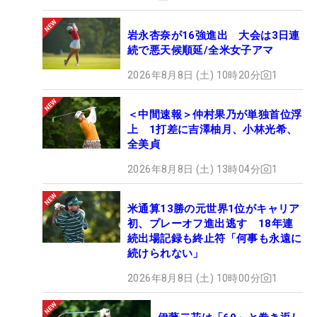
と雰囲気が大きく異なる2つのコースを使用する。
これについて語る時も、「真逆に近いイメージ。シ
岩永杏奈が16強進出 大会は3日連
ョットの対応や、芝も違うのでそこを試されてく
続で悪天候順延/全米女子アマ
る。日本にはこういう大会はないですし、それはそ
2026年8月8日 (土) 10時20分
1
れでおもしろいですよね」と、やっぱりワクワクす
る気持ちが抑えきれない。“欧州の星野陸也”を確立
＜中間速報＞仲村果乃が単独首位浮
することが、その先に進む一歩になる。（文・間宮
上 1打差に吉澤柚月、小林光希、
輝憲）
全美貞
2026年8月8日 (土) 13時04分
1
米通算13勝の元世界1位がキャリア
初、プレーオフ進出逃す 18年連
続出場記録も終止符「何事も永遠に
続けられない」
2026年8月8日 (土) 10時00分
1