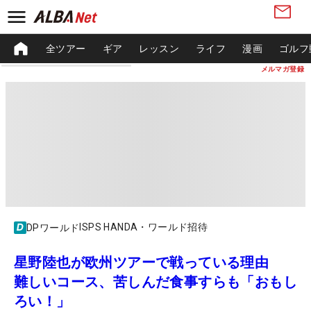
全ツアー
ギア
レッスン
ライフ
漫画
ゴルフ
メルマガ登録
ISPS HANDA・ワールド招待
DPワールド
星野陸也が欧州ツアーで戦っている理由
難しいコース、苦しんだ食事すらも「おもし
ろい！」