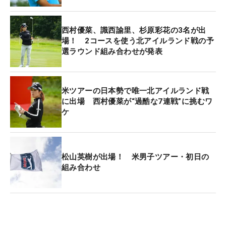
アー生活を送れたようにも思える。事実、今年出場
した国内ツアー3試合中2位が2度と、しっかり優勝
西村優菜、識西諭里、杉原彩花の3名が出
争いにも絡んでいる。今も日本ツアーの動向はしっ
場！ 2コースを使う北アイルランド戦の予
選ラウンド組み合わせが発表
かりとチェックし、「（中島）啓太、調子いいじゃ
ん！とか」と楽しんでいるが、自らは「海外で活躍
したい」という気持ちに素直に従い、厳しい環境で
米ツアーの日本勢で唯一北アイルランド戦
の戦いを選んでいる。
に出場 西村優菜が“過酷な7連戦”に挑むワ
ケ
「ヨーロッパの出場権が手に入って、チャンスがあ
ったので。成功するか失敗するかは分からないです
けど、挑戦することが一番大事。今年はまず欧州で
松山英樹が出場！ 米男子ツアー・初日の
勝ちたいという思いもある。ひとつの挑戦する気持
組み合わせ
ち。ゴルフが一番好きなので、楽しくなれる部分も
あるんです。ヨーロッパは歴史を感じるものもたく
さんあって、そういう部分も勉強になりますね」