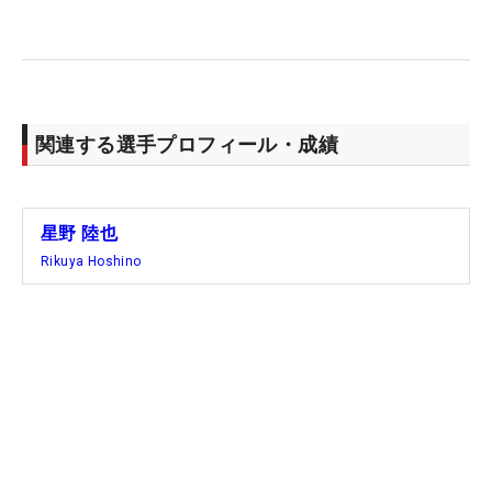
刺激に満ちた毎日。例えば欧州ツアーで上にいる選
手とプレーをともにし、ゴルフに対する向き合い方
を知ることもそこに含まれる。ポイントランキング
上位者には米国ツアーへの道も開かれるのであれ
ば、迷いは消える。「コースもしっかり距離があっ
関連する選手プロフィール・成績
て難しいところが多い。選手のレベルも高くて、よ
りショットの精度が求められるし、芝への対応、バ
ンカーの砂質までバリエーションがある。そこを楽
星野 陸也
しみながらやってます」。まるで少年のような目
Rikuya Hoshino
で、こう説明する。
転戦を始めた当初は苦戦した食事も、今ではすっか
り慣れたという。試合が続くこともあり、あえて日
本食を持ち込むことはせず、現地のものを食べ続け
たことが今につながる。当初はそのために体重が落
ちることもあったが、「みんな、自分で塩やコショ
ウで味付けして食べている姿をみて、『自分でやる