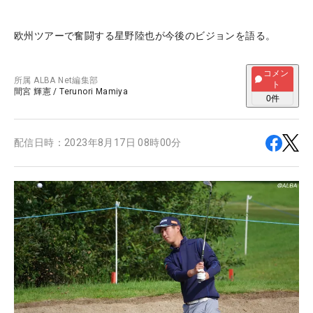
欧州ツアーで奮闘する星野陸也が今後のビジョンを語る。
コメン
所属
ALBA Net編集部
ト
間宮 輝憲
/
Terunori Mamiya
0
件
配信日時：
2023年8月17日 08時00分