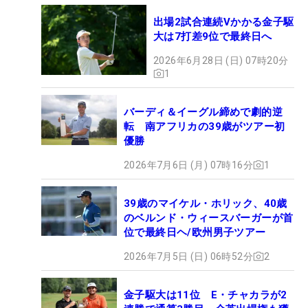
出場2試合連続Vかかる金子駆
大は7打差9位で最終日へ
2026年6月28日 (日) 07時20分
1
バーディ＆イーグル締めで劇的逆
転 南アフリカの39歳がツアー初
優勝
2026年7月6日 (月) 07時16分
1
39歳のマイケル・ホリック、40歳
のベルンド・ウィースバーガーが首
位で最終日ヘ/欧州男子ツアー
2026年7月5日 (日) 06時52分
2
金子駆大は11位 E・チャカラが2