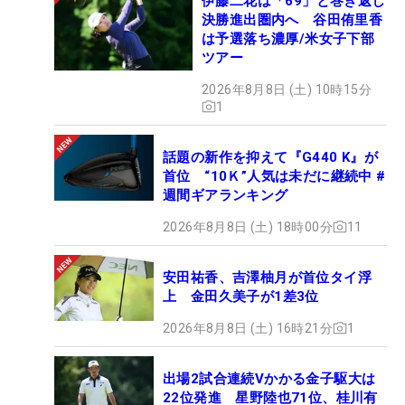
伊藤二花は「69」と巻き返し
決勝進出圏内へ 谷田侑里香
は予選落ち濃厚/米女子下部
ツアー
2026年8月8日 (土) 10時15分
1
話題の新作を抑えて『G440 K』が
首位 “10Ｋ”人気は未だに継続中 #
週間ギアランキング
2026年8月8日 (土) 18時00分
11
安田祐香、吉澤柚月が首位タイ浮
上 金田久美子が1差3位
2026年8月8日 (土) 16時21分
1
出場2試合連続Vかかる金子駆大は
22位発進 星野陸也71位、桂川有