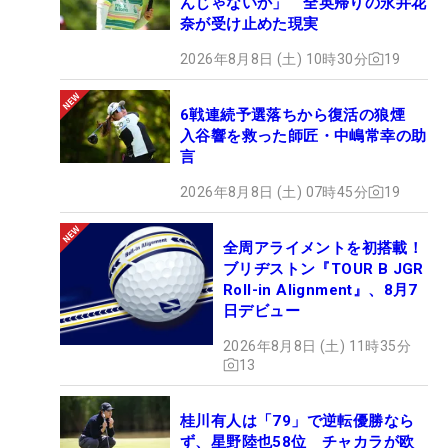
んじゃないか」 全英帰りの永井花
奈が受け止めた現実
2026年8月8日 (土) 10時30分
19
6戦連続予選落ちから復活の狼煙
入谷響を救った師匠・中嶋常幸の助
言
2026年8月8日 (土) 07時45分
19
全周アライメントを初搭載！
ブリヂストン『TOUR B JGR
Roll-in Alignment』、8月7
日デビュー
2026年8月8日 (土) 11時35分
13
桂川有人は「79」で逆転優勝なら
ず、星野陸也58位 チャカラが欧