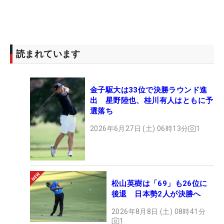
タイプね！』とか思ったり。そうやっていくうち
に、徐々にソースの深みとかも感じられたりして。
これとこれを合わせたらいけるじゃん、とか実験し
ながら（笑）。今は毎日パスタばっかり食べてます
読まれています
よ」。現地生活が続くと、日本食が恋しくなること
もあるが、苦労すら楽しみに変えている。
金子駆大は33位で決勝ラウンド進
出 星野陸也、桂川有人はともに予
現在のポイントランクは96位。110位以内の選手が
選落ち
得られるシード権を争う日々が続いている。「今年
2026年6月27日 (土) 06時13分
1
は初めてなのでしっかりシードを獲ることが目標。
まだ正直そこもあやしい部分があるので、しっかり
成績を積み重ねてシードを取りつつ、優勝争いをし
て優勝できればいい」というのがルーキーイヤーの
松山英樹は「69」も26位に
ビジョンだ。
後退 日本勢2人が決勝へ
今週の北アイルランドでの試合は、林間とリンクス
2026年8月8日 (土) 08時41分
1