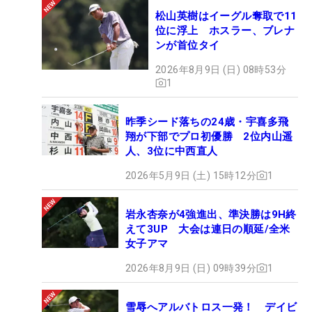
松山英樹はイーグル奪取で11
位に浮上 ホスラー、ブレナ
ンが首位タイ
2026年8月9日 (日) 08時53分
1
昨季シード落ちの24歳・宇喜多飛
翔が下部でプロ初優勝 2位内山遥
人、3位に中西直人
2026年5月9日 (土) 15時12分
1
岩永杏奈が4強進出、準決勝は9H終
えて3UP 大会は連日の順延/全米
女子アマ
2026年8月9日 (日) 09時39分
1
雪辱へアルバトロス一発！ デイビ