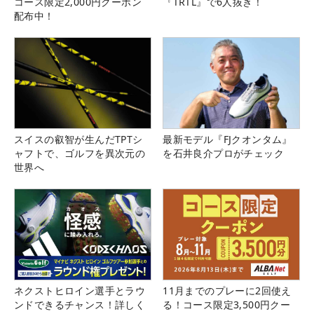
コース限定2,000円クーポン
『TRTL』で6人抜き！
配布中！
スイスの叡智が生んだTPTシ
最新モデル『FJクオンタム』
ャフトで、ゴルフを異次元の
を石井良介プロがチェック
世界へ
ネクストヒロイン選手とラウ
11月までのプレーに2回使え
ンドできるチャンス！詳しく
る！コース限定3,500円クー