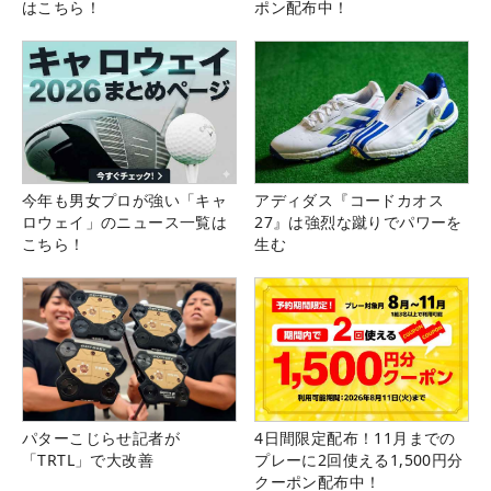
はこちら！
ポン配布中！
今年も男女プロが強い「キャ
アディダス『コードカオス
ロウェイ」のニュース一覧は
27』は強烈な蹴りでパワーを
こちら！
生む
パターこじらせ記者が
4日間限定配布！11月までの
「TRTL」で大改善
プレーに2回使える1,500円分
クーポン配布中！