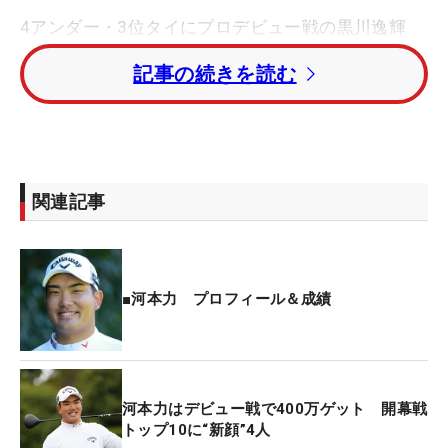
4アンダー・3位タイにプロデビュー戦の黒川逸輝
や、日高将史、中里光之介、アマチュアの古川龍之
記事の続きを読む
介（日大4年）ら10人が続いた。
先週のレギュラーツアー開幕戦で9位タイに入った
篠優希は、2アンダー・19位タイ発進。黒川逸輝の
双子の弟・航輝は1アンダー・32位タイ、黒川兄弟
関連記事
と同じくプロデビュー戦の米澤蓮も同スコアで初日
を終えた。
10年ぶりの下部ツアー出場となる藤本佳則は、ルー
■河本力 プロフィール＆成績
キー・杉原大河らと並ぶイーブンパー・49位タイ。
先週のレギュラツアー開幕戦で単独7位に入ったル
ーキー・河本力は3オーバー・104位タイと大きく出
遅れた。
河本力はデビュー戦で400万ゲット 開幕戦
トップ10に“新顔”4人