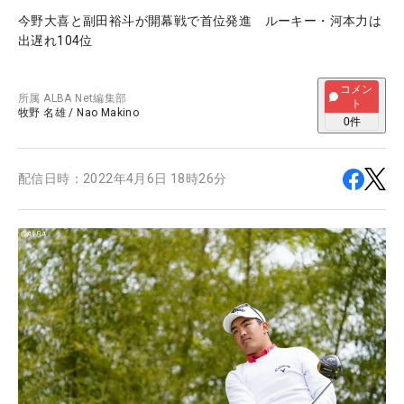
今野大喜と副田裕斗が開幕戦で首位発進 ルーキー・河本力は
出遅れ104位
コメン
所属
ALBA Net編集部
ト
牧野 名雄
/
Nao Makino
0
件
配信日時：
2022年4月6日 18時26分