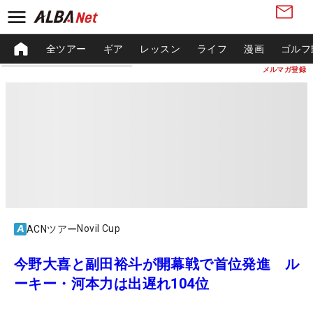
全ツアー
ギア
レッスン
ライフ
漫画
ゴルフ
メルマガ登録
Novil Cup
ACNツアー
今野大喜と副田裕斗が開幕戦で首位発進 ル
ーキー・河本力は出遅れ104位