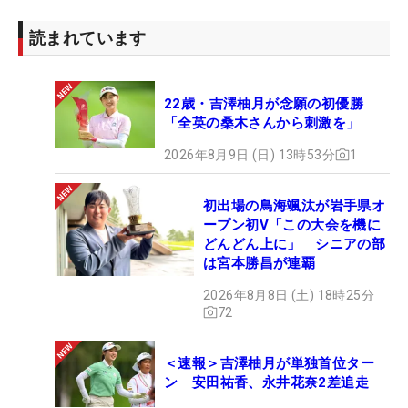
読まれています
22歳・吉澤柚月が念願の初優勝
「全英の桑木さんから刺激を」
2026年8月9日 (日) 13時53分
1
初出場の鳥海颯汰が岩手県オ
ープン初V「この大会を機に
どんどん上に」 シニアの部
は宮本勝昌が連覇
2026年8月8日 (土) 18時25分
72
＜速報＞吉澤柚月が単独首位ター
ン 安田祐香、永井花奈2差追走