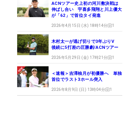
ACNツアー史上初の河川敷決戦は
伸ばし合い 宇喜多飛翔と川上優大
が「62」で首位タイ発進
2026年4月15日 (水) 18時14分
1
木村太一が逃げ切りで3年ぶりV
後続に5打差の圧勝劇/ACNツアー
2026年5月29日 (金) 17時21分
1
＜速報＞吉澤柚月が初優勝へ 単独
首位でラスト3ホール突入
2026年8月9日 (日) 13時04分
1