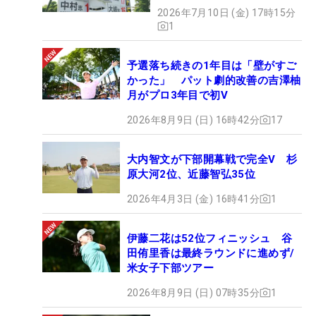
2026年7月10日 (金) 17時15分
1
予選落ち続きの1年目は「壁がすご
かった」 パット劇的改善の吉澤柚
月がプロ3年目で初V
2026年8月9日 (日) 16時42分
17
大内智文が下部開幕戦で完全V 杉
原大河2位、近藤智弘35位
2026年4月3日 (金) 16時41分
1
伊藤二花は52位フィニッシュ 谷
田侑里香は最終ラウンドに進めず/
米女子下部ツアー
2026年8月9日 (日) 07時35分
1