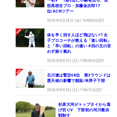
ー初V 1差2位に小鯛竜也ら、現
役高校生プロ・加藤金次郎17
位/ACNツアー
2026年6月26日 (金) 16時06分
1
体を早く回す人ほど飛ばない!? 女
子プロコーチが教える「速い回転」
と「早い回転」の違い #四の五の言
わず振り氣れ
2026年8月9日 (日) 12時00分
31
石川遼は暫定68位 第3ラウンドは
悪天候の影響で順延/米男子下部
2026年8月9日 (日) 11時15分
1
杉原大河がトップタイから逃
げ切りV 下部初の河川敷決
戦制す