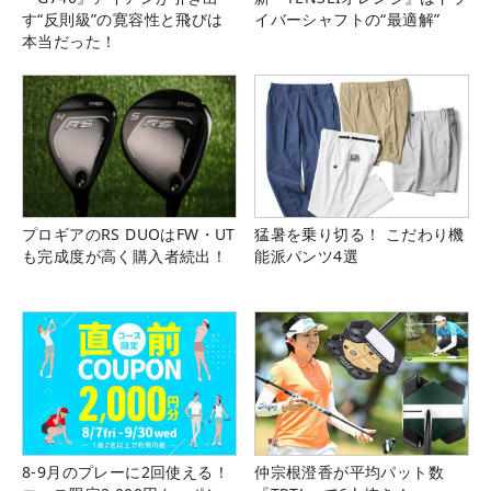
す“反則級”の寛容性と飛びは
イバーシャフトの“最適解”
本当だった！
プロギアのRS DUOはFW・UT
猛暑を乗り切る！ こだわり機
も完成度が高く購入者続出！
能派パンツ4選
8-9月のプレーに2回使える！
仲宗根澄香が平均パット数