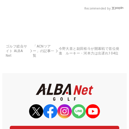
Recommended by
ゴルフ総合サ
「ACNツア
今野大喜と副田裕斗が開幕戦で首位発
イト ALBA
ー」の記事一
進 ルーキー・河本力は出遅れ104位
Net
覧