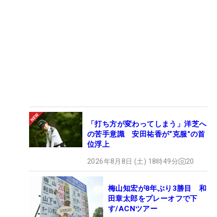
「打ち方が変わってしまう」洋芝へ
の苦手意識 安田祐香が“克服”の首
位浮上
2026年8月8日 (土) 18時49分
20
梅山知宏が8年ぶり3勝目 和
田章太郎をプレーオフで下
す/ACNツアー