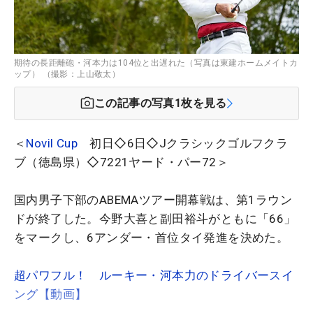
期待の長距離砲・河本力は104位と出遅れた（写真は東建ホームメイトカ
ップ） （撮影：上山敬太）
この記事の写真
1
枚を見る
＜
Novil Cup
初日◇6日◇Jクラシックゴルフクラ
ブ（徳島県）◇7221ヤード・パー72＞
国内男子下部のABEMAツアー開幕戦は、第1ラウン
ドが終了した。今野大喜と副田裕斗がともに「66」
をマークし、6アンダー・首位タイ発進を決めた。
超パワフル！ ルーキー・河本力のドライバースイ
ング【動画】