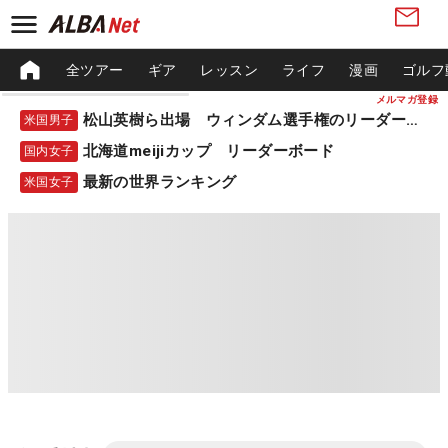
全ツアー
ギア
レッスン
ライフ
漫画
ゴルフ
メルマガ登録
松山英樹ら出場 ウィンダム選手権のリーダーボード
米国男子
北海道meijiカップ リーダーボード
国内女子
最新の世界ランキング
米国女子