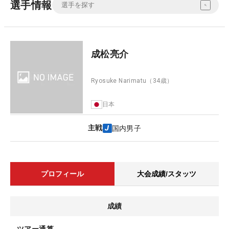
選手情報
成松亮介
Ryosuke Narimatu
（34歳）
日本
主戦
国内男子
プロフィール
大会成績/スタッツ
成績