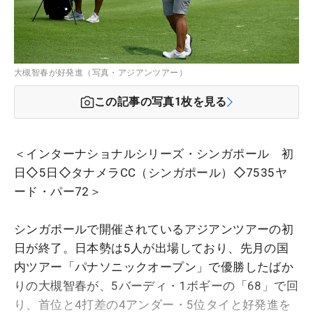
大槻智春が好発進（写真・アジアンツアー）
この記事の写真
1
枚を見る
＜インターナショナルシリーズ・シンガポール 初
日◇5日◇タナメラCC（シンガポール）◇7535ヤ
ード・パー72＞
シンガポールで開催されているアジアンツアーの初
日が終了。日本勢は5人が出場しており、先月の国
内ツアー「パナソニックオープン」で優勝したばか
りの大槻智春が、5バーディ・1ボギーの「68」で回
り、首位と4打差の4アンダー・5位タイと好発進を