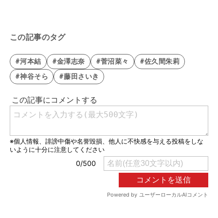
この記事のタグ
#河本結
#金澤志奈
#菅沼菜々
#佐久間朱莉
#神谷そら
#藤田さいき