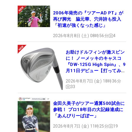
2006年発売の『ツアーAD PT』が
再び脚光 脇元華、穴井詩も投入
「初速が強くなった感じ」
2026年8月8日 (土) 08時56分
4
お助けドルフィンが激スピン
に！ ノーメッキのキャスコ
『DW-125G High Spin』、9
月11日デビュー【打ってみ
た】
2026年8月7日 (金) 18時36分
33
金田久美子がツアー通算500試合に
参戦！ プロ18年目の大記録達成に
「あんびりーばぼー」
2026年8月7日 (金) 11時25分
19