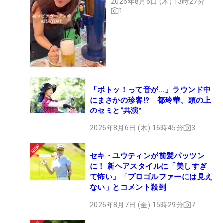
2026年8月6日 (木) 13時27分
1
「ボトッ！って音が…」ラウンド中
にまさかの珍客!? 都玲華、頭の上
のセミと“共演”
2026年8月6日 (木) 16時45分
3
セキ・ユウティンが前髪パッツン
に！ 新ヘアスタイルに「美しすぎ
て怖い」「プロゴルファーには見え
ない」とコメント殺到
2026年8月7日 (金) 15時29分
7