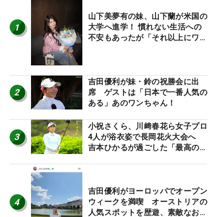
山下美夢有の妹、山下蘭が米国の
1
大学へ進学！ 慣れない生活への
不安もあったが「それ以上にワク
ワクしています」
吉田優利が妹・鈴の祝勝会に出
2
席 ゲストは「日本で一番人気の
ある」あのワンちゃん！
小祝さくら、川﨑春花ら女子プロ
3
4人が浴衣姿で長岡花火大会へ
吉本ひかるが過ごした「最高の夏
休み！」
吉田優利がヨーロッパでオープン
4
ウィークを満喫 オーストリアの
人気スポットを歴遊、素敵なお土