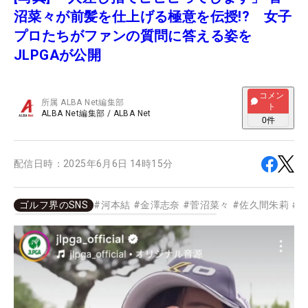
沼菜々が前髪を仕上げる極意を伝授!? 女子
プロたちがファンの質問に答える姿を
JLPGAが公開
コメン
所属
ALBA Net編集部
ト
ALBA Net編集部
/
ALBA Net
0
件
配信日時：
2025年6月6日 14時15分
ゴルフ界のSNS
#
河本結
#
金澤志奈
#
菅沼菜々
#
佐久間朱莉
#