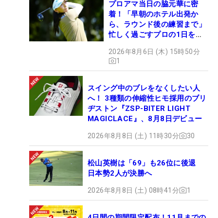
プロアマ当日の脇元華に密
着！「早朝のホテル出発か
ら、ラウンド後の練習まで」
忙しく過ごすプロの1日を公
開
2026年8月6日 (木) 15時50分
1
スイング中のブレをなくしたい人
へ！ 3種類の伸縮性ヒモ採用のブリ
ヂストン『ZSP-BITER LIGHT
MAGICLACE』、8月8日デビュー
2026年8月8日 (土) 11時30分
30
松山英樹は「69」も26位に後退
日本勢2人が決勝へ
2026年8月8日 (土) 08時41分
1
4日間の期間限定配布！11月までの