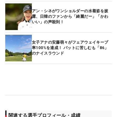
アン・シネがワンショルダーの水着姿を披
露、日韓のファンから「綺麗だー」「かわ
いい」の声殺到！
女子アナの安藤萌々がフェアウェイキープ
率100%を達成！ パットに苦しむも「86」
のナイスラウンド
関連する選手プロフィール・成績