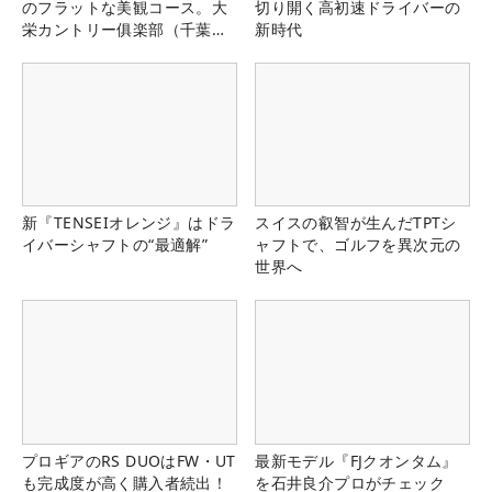
のフラットな美観コース。大
切り開く高初速ドライバーの
栄カントリー俱楽部（千葉
新時代
県）
新『TENSEIオレンジ』はドラ
スイスの叡智が生んだTPTシ
イバーシャフトの“最適解”
ャフトで、ゴルフを異次元の
世界へ
プロギアのRS DUOはFW・UT
最新モデル『FJクオンタム』
も完成度が高く購入者続出！
を石井良介プロがチェック