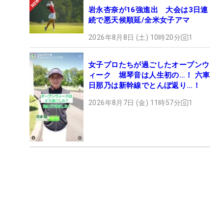
岩永杏奈が16強進出 大会は3日連
続で悪天候順延/全米女子アマ
2026年8月8日 (土) 10時20分
1
女子プロたちが過ごしたオープンウ
ィーク 堀琴音は人生初の…！ 六車
日那乃は新幹線でとんぼ返り…！
2026年8月7日 (金) 11時57分
1