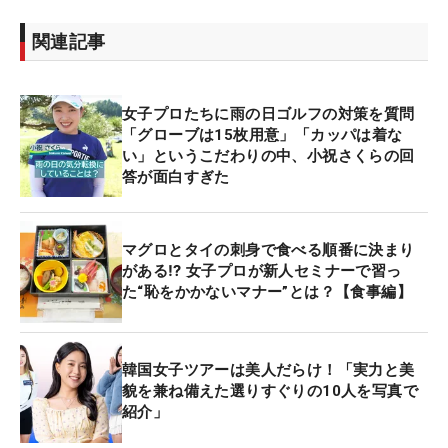
関連記事
女子プロたちに雨の日ゴルフの対策を質問
「グローブは15枚用意」「カッパは着な
い」というこだわりの中、小祝さくらの回
答が面白すぎた
マグロとタイの刺身で食べる順番に決まり
がある⁉ 女子プロが新人セミナーで習っ
た“恥をかかないマナー”とは？【食事編】
韓国女子ツアーは美人だらけ！「実力と美
貌を兼ね備えた選りすぐりの10人を写真で
紹介」