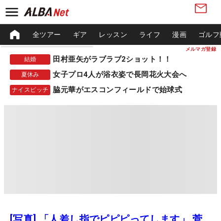
全ツアー
ギア
レッスン
ライフ
漫画
ゴルフ
メルマガ登録
田村亜矢がラブラブ2ショット！！
結婚
女子プロ4人が浴衣姿で長岡花火大会へ
夏休み
脇元華がエスコンフィールドで始球式
ナイスピッチ
[写真] 「人差し指でピピピってします」 菅