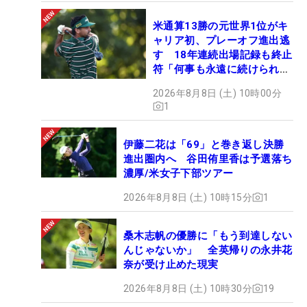
米通算13勝の元世界1位がキ
ャリア初、プレーオフ進出逃
す 18年連続出場記録も終止
符「何事も永遠に続けられな
い」
2026年8月8日 (土) 10時00分
1
伊藤二花は「69」と巻き返し決勝
進出圏内へ 谷田侑里香は予選落ち
濃厚/米女子下部ツアー
2026年8月8日 (土) 10時15分
1
桑木志帆の優勝に「もう到達しない
んじゃないか」 全英帰りの永井花
奈が受け止めた現実
2026年8月8日 (土) 10時30分
19