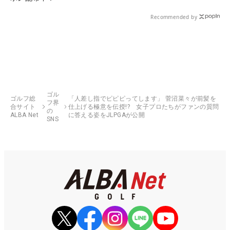
Recommended by
ゴル
ゴルフ総
「人差し指でピピピってします」 菅沼菜々が前髪を
フ界
合サイト
仕上げる極意を伝授!? 女子プロたちがファンの質問
の
ALBA Net
に答える姿をJLPGAが公開
SNS