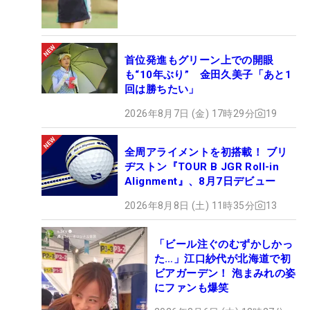
首位発進もグリーン上での開眼
も“10年ぶり” 金田久美子「あと1
回は勝ちたい」
2026年8月7日 (金) 17時29分
19
全周アライメントを初搭載！ ブリ
ヂストン『TOUR B JGR Roll-in
Alignment』、8月7日デビュー
2026年8月8日 (土) 11時35分
13
「ビール注ぐのむずかしかっ
た…」江口紗代が北海道で初
ビアガーデン！ 泡まみれの姿
にファンも爆笑