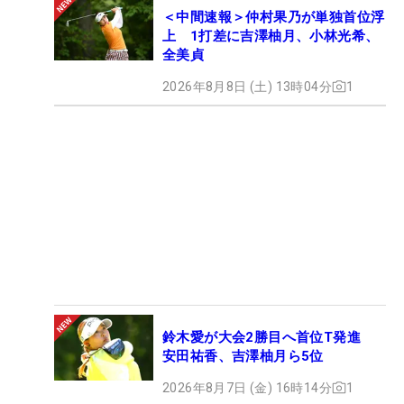
＜中間速報＞仲村果乃が単独首位浮
上 1打差に吉澤柚月、小林光希、
全美貞
2026年8月8日 (土) 13時04分
1
鈴木愛が大会2勝目へ首位T発進
安田祐香、吉澤柚月ら5位
2026年8月7日 (金) 16時14分
1