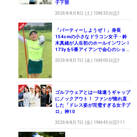
子下部
2026年8月8日 (土) 10時33分
1
「パーティーしようぜ！」身長
154cmの小さなドラコン女子・鈴
木真緒が人生初のホールインワン！
173yを5番アイアンで会心のショッ
ト
2026年8月7日 (金) 16時00分
1
ゴルフウェアとは一味違うギャップ
にノックアウト！ ファンが惚れ直
した「ドレス姿が完璧すぎる女子プ
ロ」神10
2026年8月7日 (金) 19時45分
111