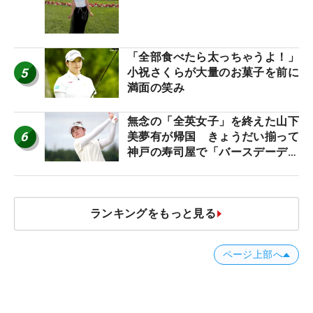
産もゲット！
「全部食べたら太っちゃうよ！」
5
小祝さくらが大量のお菓子を前に
満面の笑み
無念の「全英女子」を終えた山下
6
美夢有が帰国 きょうだい揃って
神戸の寿司屋で「バースデーディ
ナー？」
ランキングをもっと見る
ページ上部へ