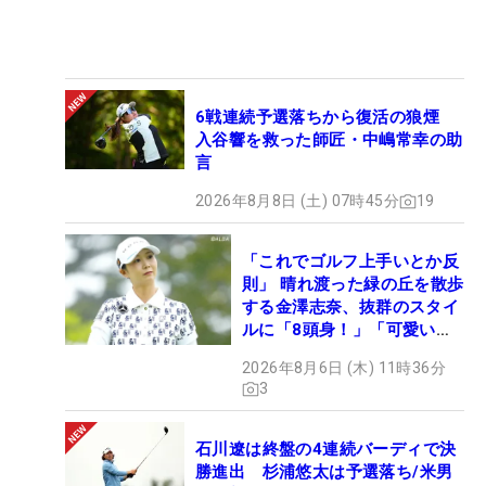
6戦連続予選落ちから復活の狼煙
入谷響を救った師匠・中嶋常幸の助
言
2026年8月8日 (土) 07時45分
19
「これでゴルフ上手いとか反
則」 晴れ渡った緑の丘を散歩
する金澤志奈、抜群のスタイ
ルに「8頭身！」「可愛いに
も程がある」
2026年8月6日 (木) 11時36分
3
石川遼は終盤の4連続バーディで決
勝進出 杉浦悠太は予選落ち/米男