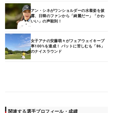
アン・シネがワンショルダーの水着姿を披
露、日韓のファンから「綺麗だー」「かわ
いい」の声殺到！
女子アナの安藤萌々がフェアウェイキープ
率100%を達成！ パットに苦しむも「86」
のナイスラウンド
関連する選手プロフィール・成績