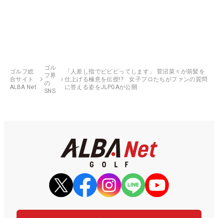
ゴル
ゴルフ総
「人差し指でピピピってします」 菅沼菜々が前髪を
フ界
合サイト
仕上げる極意を伝授!? 女子プロたちがファンの質問
の
ALBA Net
に答える姿をJLPGAが公開
SNS