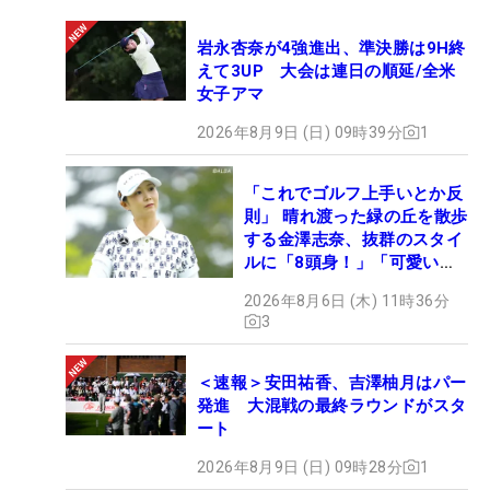
岩永杏奈が4強進出、準決勝は9H終
えて3UP 大会は連日の順延/全米
女子アマ
2026年8月9日 (日) 09時39分
1
「これでゴルフ上手いとか反
則」 晴れ渡った緑の丘を散歩
する金澤志奈、抜群のスタイ
ルに「8頭身！」「可愛いに
も程がある」
2026年8月6日 (木) 11時36分
3
＜速報＞安田祐香、吉澤柚月はパー
発進 大混戦の最終ラウンドがスタ
ート
2026年8月9日 (日) 09時28分
1