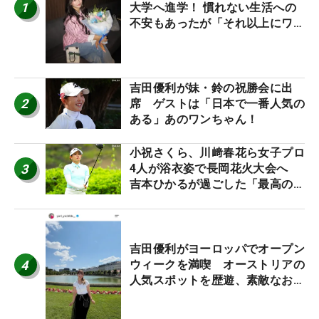
1
大学へ進学！ 慣れない生活への
不安もあったが「それ以上にワク
ワクしています」
吉田優利が妹・鈴の祝勝会に出
2
席 ゲストは「日本で一番人気の
ある」あのワンちゃん！
小祝さくら、川﨑春花ら女子プロ
3
4人が浴衣姿で長岡花火大会へ
吉本ひかるが過ごした「最高の夏
休み！」
吉田優利がヨーロッパでオープン
4
ウィークを満喫 オーストリアの
人気スポットを歴遊、素敵なお土
産もゲット！