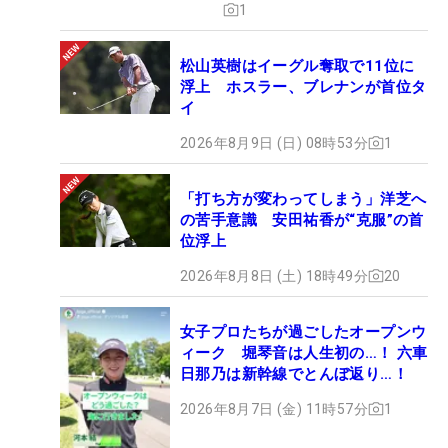
1
松山英樹はイーグル奪取で11位に
浮上 ホスラー、ブレナンが首位タ
イ
2026年8月9日 (日) 08時53分
1
「打ち方が変わってしまう」洋芝へ
の苦手意識 安田祐香が“克服”の首
位浮上
2026年8月8日 (土) 18時49分
20
女子プロたちが過ごしたオープンウ
ィーク 堀琴音は人生初の…！ 六車
日那乃は新幹線でとんぼ返り…！
2026年8月7日 (金) 11時57分
1