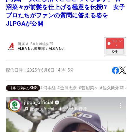
沼菜々が前髪を仕上げる極意を伝授!? 女子
プロたちがファンの質問に答える姿を
JLPGAが公開
コメン
所属
ALBA Net編集部
ト
ALBA Net編集部
/
ALBA Net
0
件
配信日時：
2025年6月6日 14時15分
ゴルフ界のSNS
#
河本結
#
金澤志奈
#
菅沼菜々
#
佐久間朱莉
#