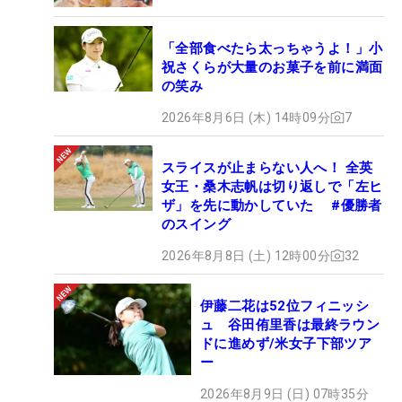
「全部食べたら太っちゃうよ！」小
祝さくらが大量のお菓子を前に満面
の笑み
2026年8月6日 (木) 14時09分
7
スライスが止まらない人へ！ 全英
女王・桑木志帆は切り返しで「左ヒ
ザ」を先に動かしていた #優勝者
のスイング
2026年8月8日 (土) 12時00分
32
伊藤二花は52位フィニッシ
ュ 谷田侑里香は最終ラウン
ドに進めず/米女子下部ツア
ー
2026年8月9日 (日) 07時35分