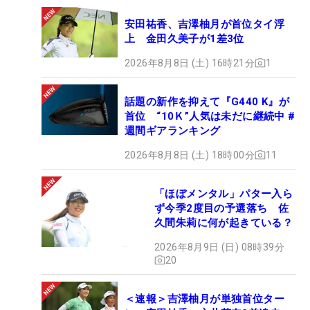
安田祐香、吉澤柚月が首位タイ浮
上 金田久美子が1差3位
2026年8月8日 (土) 16時21分
1
話題の新作を抑えて『G440 K』が
首位 “10Ｋ”人気は未だに継続中 #
週間ギアランキング
2026年8月8日 (土) 18時00分
11
「ほぼメンタル」パター入ら
ず今季2度目の予選落ち 佐
久間朱莉に何が起きている？
2026年8月9日 (日) 08時39分
20
＜速報＞吉澤柚月が単独首位ター