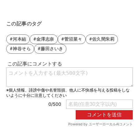
この記事のタグ
#河本結
#金澤志奈
#菅沼菜々
#佐久間朱莉
#神谷そら
#藤田さいき