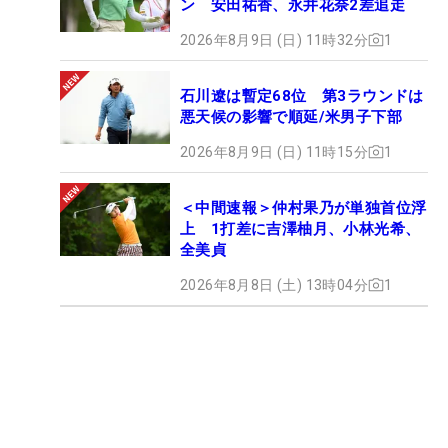
ン 安田祐香、永井花奈2差追走
2026年8月9日 (日) 11時32分
1
石川遼は暫定68位 第3ラウンドは
悪天候の影響で順延/米男子下部
2026年8月9日 (日) 11時15分
1
＜中間速報＞仲村果乃が単独首位浮
上 1打差に吉澤柚月、小林光希、
全美貞
2026年8月8日 (土) 13時04分
1