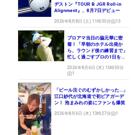
ヂストン『TOUR B JGR Roll-in
Alignment』、8月7日デビュー
2026年8月8日 (土) 11時35分
13
プロアマ当日の脇元華に密
着！「早朝のホテル出発か
ら、ラウンド後の練習まで」
忙しく過ごすプロの1日を公
開
2026年8月6日 (木) 15時50分
1
「ビール注ぐのむずかしかった…」
江口紗代が北海道で初ビアガーデ
ン！ 泡まみれの姿にファンも爆笑
2026年8月6日 (木) 13時27分
1