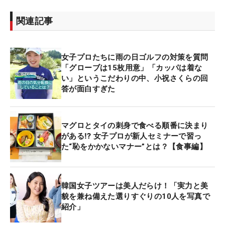
関連記事
女子プロたちに雨の日ゴルフの対策を質問
「グローブは15枚用意」「カッパは着な
い」というこだわりの中、小祝さくらの回
答が面白すぎた
マグロとタイの刺身で食べる順番に決まり
がある⁉ 女子プロが新人セミナーで習っ
た“恥をかかないマナー”とは？【食事編】
韓国女子ツアーは美人だらけ！「実力と美
貌を兼ね備えた選りすぐりの10人を写真で
紹介」