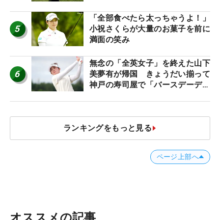
「全部食べたら太っちゃうよ！」
5
小祝さくらが大量のお菓子を前に
満面の笑み
無念の「全英女子」を終えた山下
6
美夢有が帰国 きょうだい揃って
神戸の寿司屋で「バースデーディ
ナー？」
ランキングをもっと見る
ページ上部へ
オススメの記事