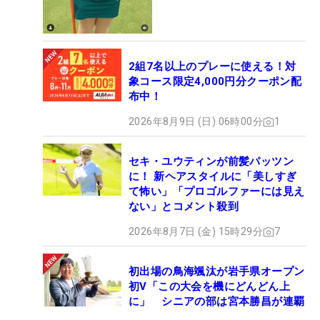
2組7名以上のプレーに使える！対
象コース限定4,000円分クーポン配
布中！
2026年8月9日 (日) 06時00分
1
セキ・ユウティンが前髪パッツン
に！ 新ヘアスタイルに「美しすぎ
て怖い」「プロゴルファーには見え
ない」とコメント殺到
2026年8月7日 (金) 15時29分
7
初出場の鳥海颯汰が岩手県オープン
初V「この大会を機にどんどん上
に」 シニアの部は宮本勝昌が連覇