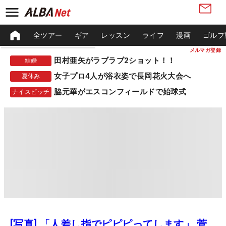
全ツアー
ギア
レッスン
ライフ
漫画
ゴルフ
メルマガ登録
田村亜矢がラブラブ2ショット！！
結婚
女子プロ4人が浴衣姿で長岡花火大会へ
夏休み
脇元華がエスコンフィールドで始球式
ナイスピッチ
[写真] 「人差し指でピピピってします」 菅