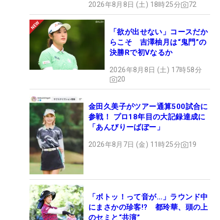
2026年8月8日 (土) 18時25分
72
「欲が出せない」コースだか
らこそ 吉澤柚月は“鬼門”の
決勝Rで初Vなるか
2026年8月8日 (土) 17時58分
20
金田久美子がツアー通算500試合に
参戦！ プロ18年目の大記録達成に
「あんびりーばぼー」
2026年8月7日 (金) 11時25分
19
「ボトッ！って音が…」ラウンド中
にまさかの珍客!? 都玲華、頭の上
のセミと“共演”