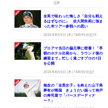
8
全英で味わった悔しさ「自分も戦え
るはずなのに」 佐久間朱莉に強ま
った米ツアー参戦への思い
2026年8月6日 (木) 16時45分
19
プロアマ当日の脇元華に密着！「早
朝のホテル出発から、ラウンド後の
練習まで」忙しく過ごすプロの1日
を公開
2026年8月6日 (木) 15時50分
1
無念の「全英女子」を終えた山下美
夢有が帰国 きょうだい揃って神戸
の寿司屋で「バースデーディナ
ー？」