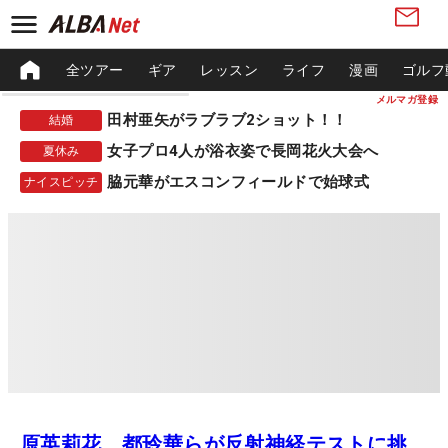
全ツアー
ギア
レッスン
ライフ
漫画
ゴルフ
メルマガ登録
田村亜矢がラブラブ2ショット！！
結婚
女子プロ4人が浴衣姿で長岡花火大会へ
夏休み
脇元華がエスコンフィールドで始球式
ナイスピッチ
原英莉花、都玲華らが反射神経テストに挑