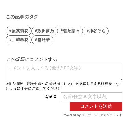
この記事のタグ
#原英莉花
#政田夢乃
#菅沼菜々
#神谷そら
#川﨑春花
#都玲華