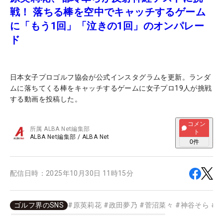
戦！ 落ちる棒を空中でキャッチするゲーム
に「もう1回」「泣きの1回」のオンパレー
ド
日本女子プロゴルフ協会が公式インスタグラムを更新。ランダ
ムに落ちてくる棒をキャッチするゲームに女子プロ19人が挑戦
する動画を投稿した。
コメン
所属
ALBA Net編集部
ト
ALBA Net編集部
/
ALBA Net
0
件
配信日時：
2025年10月30日 11時15分
ゴルフ界のSNS
#
原英莉花
#
政田夢乃
#
菅沼菜々
#
神谷そら
#