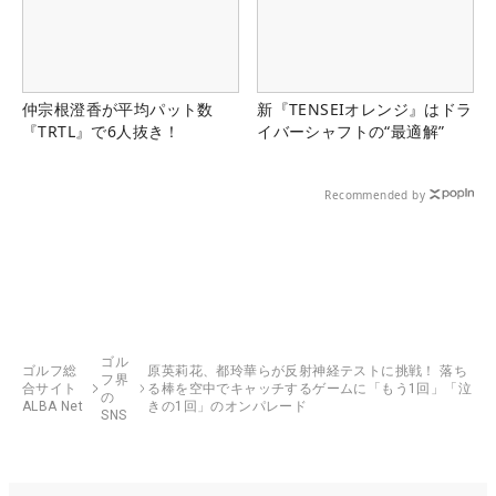
仲宗根澄香が平均パット数
新『TENSEIオレンジ』はドラ
『TRTL』で6人抜き！
イバーシャフトの“最適解”
Recommended by
ゴル
ゴルフ総
原英莉花、都玲華らが反射神経テストに挑戦！ 落ち
フ界
合サイト
る棒を空中でキャッチするゲームに「もう1回」「泣
の
ALBA Net
きの1回」のオンパレード
SNS