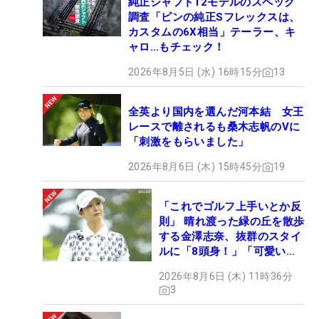
純正シャフト12モデルのスペック
調査「ピンの純正Sフレックスは、
カスタムの6X相当」テーラー、キ
ャロ…もチェック！
2026年8月5日 (水) 16時15分
13
全英より国内を選んだ河本結 女王
レースで離されるも桑木志帆のVに
「刺激をもらいました」
2026年8月6日 (木) 15時45分
19
「これでゴルフ上手いとか反
則」 晴れ渡った緑の丘を散歩
する金澤志奈、抜群のスタイ
ルに「8頭身！」「可愛いに
も程がある」
2026年8月6日 (木) 11時36分
3