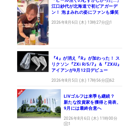
「ビール注ぐのむずかしかった…」
江口紗代が北海道で初ビアガーデ
ン！ 泡まみれの姿にファンも爆笑
2026年8月6日 (木) 13時27分
1
『4』が消え『R』が加わった！ ス
リクソン『ZXi R/5/7』＆『ZXiU』
アイアンが9月12日デビュー
2026年8月5日 (水) 17時56分
62
LIVゴルフは来季も継続？
新たな投資家を獲得と発表、
9月には最終合意へ
2026年8月6日 (木) 11時00分
1