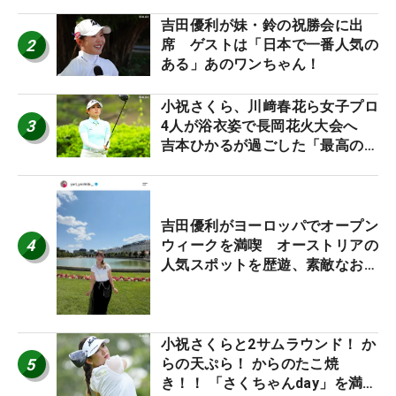
吉田優利が妹・鈴の祝勝会に出
2
席 ゲストは「日本で一番人気の
ある」あのワンちゃん！
小祝さくら、川﨑春花ら女子プロ
3
4人が浴衣姿で長岡花火大会へ
吉本ひかるが過ごした「最高の夏
休み！」
吉田優利がヨーロッパでオープン
4
ウィークを満喫 オーストリアの
人気スポットを歴遊、素敵なお土
産もゲット！
小祝さくらと2サムラウンド！ か
5
らの天ぷら！ からのたこ焼
き！！ 「さくちゃんday」を満喫