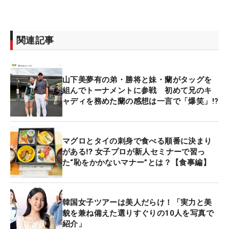
関連記事
山下美夢有の弟・勝将と妹・蘭がタッグを
組んでトーナメントに参戦 初めて兄のキ
ャディを務めた蘭の感想は一言で「爆笑」!?
マグロとタイの刺身で食べる順番に決まり
がある⁉ 女子プロが新人セミナーで習っ
た“恥をかかないマナー”とは？【食事編】
韓国女子ツアーは美人だらけ！「実力と美
貌を兼ね備えた選りすぐりの10人を写真で
紹介」