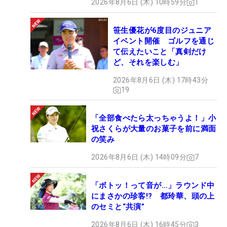
2026年8月6日 (木) 10時59分
1
笹生優花が6度目のジュニア
イベント開催 ゴルフを通じ
て伝えたいこと「真剣だけ
ど、それを楽しむ」
2026年8月6日 (木) 17時43分
19
「全部食べたら太っちゃうよ！」小
祝さくらが大量のお菓子を前に満面
の笑み
2026年8月6日 (木) 14時09分
7
「ボトッ！って音が…」ラウンド中
にまさかの珍客!? 都玲華、頭の上
のセミと“共演”
2026年8月6日 (木) 16時45分
3