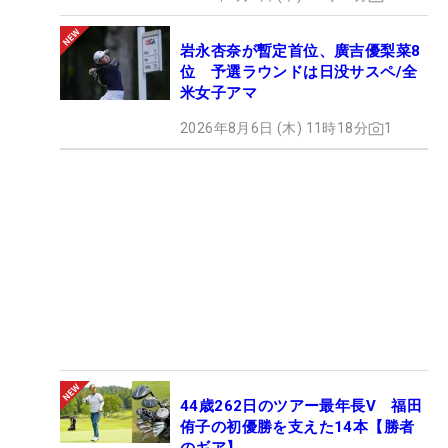
岩永杏奈が暫定首位、廣吉優梨菜8
位 予選ラウンドは日没サスペ/全
米女子アマ
2026年8月6日 (木) 11時18分
1
44歳262日のツアー最年長V 福田
侑子の初優勝を支えた14本【勝者