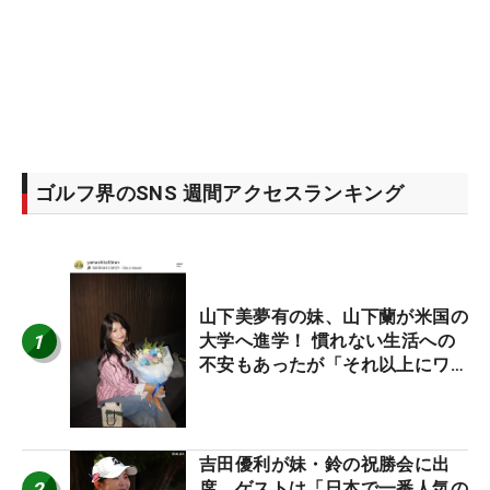
ゴルフ界のSNS 週間アクセスランキング
山下美夢有の妹、山下蘭が米国の
1
大学へ進学！ 慣れない生活への
不安もあったが「それ以上にワク
ワクしています」
吉田優利が妹・鈴の祝勝会に出
2
席 ゲストは「日本で一番人気の