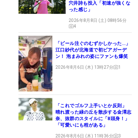
穴井詩も投入「初速が強くな
った感じ」
2026年8月8日 (土) 08時56分
4
「ビール注ぐのむずかしかった…」
江口紗代が北海道で初ビアガーデ
ン！ 泡まみれの姿にファンも爆笑
2026年8月6日 (木) 13時27分
1
「これでゴルフ上手いとか反則」
晴れ渡った緑の丘を散歩する金澤志
奈、抜群のスタイルに「8頭身！」
「可愛いにも程がある」
2026年8月6日 (木) 11時36分
3