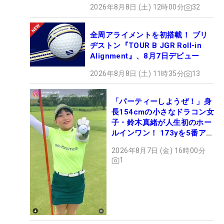
2026年8月8日 (土) 12時00分
32
全周アライメントを初搭載！ ブリ
ヂストン『TOUR B JGR Roll-in
Alignment』、8月7日デビュー
2026年8月8日 (土) 11時35分
13
「パーティーしようぜ！」身
長154cmの小さなドラコン女
子・鈴木真緒が人生初のホー
ルインワン！ 173yを5番アイ
アンで会心のショット
2026年8月7日 (金) 16時00分
1