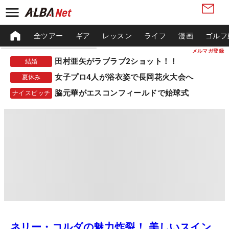
全ツアー
ギア
レッスン
ライフ
漫画
ゴルフ
メルマガ登録
田村亜矢がラブラブ2ショット！！
結婚
女子プロ4人が浴衣姿で長岡花火大会へ
夏休み
脇元華がエスコンフィールドで始球式
ナイスピッチ
ネリー・コルダの魅力炸裂！ 美しいスイン