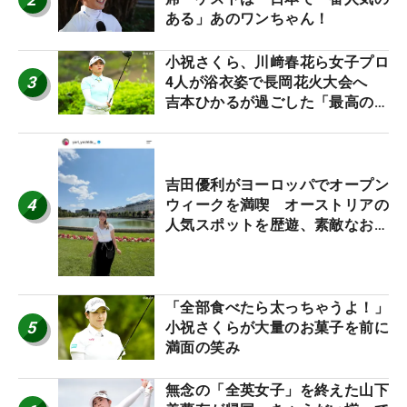
ある」あのワンちゃん！
小祝さくら、川﨑春花ら女子プロ
3
4人が浴衣姿で長岡花火大会へ
吉本ひかるが過ごした「最高の夏
休み！」
吉田優利がヨーロッパでオープン
4
ウィークを満喫 オーストリアの
人気スポットを歴遊、素敵なお土
産もゲット！
「全部食べたら太っちゃうよ！」
5
小祝さくらが大量のお菓子を前に
満面の笑み
無念の「全英女子」を終えた山下