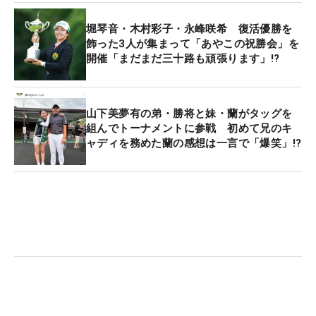
堀琴音・木村彩子・永峰咲希 復活優勝を
飾った3人が集まって「あやこの祝勝会」を
開催「まだまだ三十路も頑張ります」!?
山下美夢有の弟・勝将と妹・蘭がタッグを
組んでトーナメントに参戦 初めて兄のキ
ャディを務めた蘭の感想は一言で「爆笑」!?