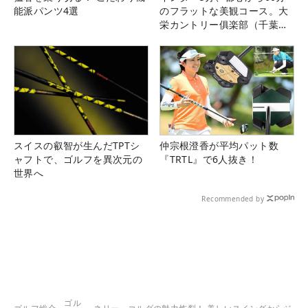
能派パンツ4選
のフラットな美観コース。大
栄カントリー俱楽部（千葉
県）
スイスの叡智が生んだTPTシ
仲宗根澄香が平均パット数
ャフトで、ゴルフを異次元の
『TRTL』で6人抜き！
世界へ
Recommended by
ゴル