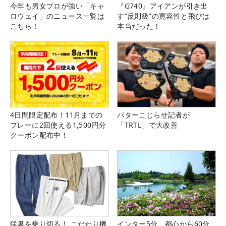
今年も男女プロが強い「キャ
『G740』アイアンが引き出
ロウェイ」のニュース一覧は
す“反則級”の寛容性と飛びは
こちら！
本当だった！
4日間限定配布！11月までの
パターこじらせ記者が
プレーに2回使える1,500円分
「TRTL」で大改善
クーポン配布中！
猛暑を乗り切る！ こだわり機
インター5分、都心から60分