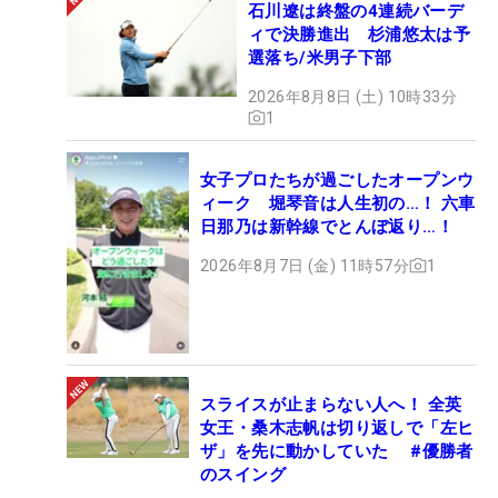
石川遼は終盤の4連続バーデ
ィで決勝進出 杉浦悠太は予
選落ち/米男子下部
2026年8月8日 (土) 10時33分
1
女子プロたちが過ごしたオープンウ
ィーク 堀琴音は人生初の…！ 六車
日那乃は新幹線でとんぼ返り…！
2026年8月7日 (金) 11時57分
1
スライスが止まらない人へ！ 全英
女王・桑木志帆は切り返しで「左ヒ
ザ」を先に動かしていた #優勝者
のスイング