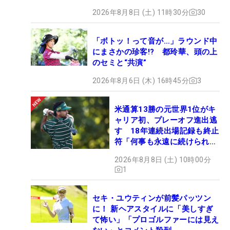
2026年8月8日 (土) 11時30分
30
「ボトッ！って音が…」ラウンド中
にまさかの珍客!? 都玲華、頭の上
のセミと“共演”
2026年8月6日 (木) 16時45分
3
米通算13勝の元世界1位がキ
ャリア初、プレーオフ進出逃
す 18年連続出場記録も終止
符「何事も永遠に続けられな
い」
2026年8月8日 (土) 10時00分
1
セキ・ユウティンが前髪パッツン
に！ 新ヘアスタイルに「美しすぎ
て怖い」「プロゴルファーには見え