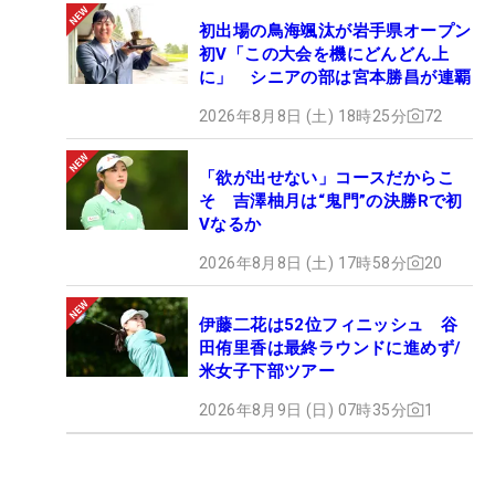
初出場の鳥海颯汰が岩手県オープン
初V「この大会を機にどんどん上
に」 シニアの部は宮本勝昌が連覇
2026年8月8日 (土) 18時25分
72
「欲が出せない」コースだからこ
そ 吉澤柚月は“鬼門”の決勝Rで初
Vなるか
2026年8月8日 (土) 17時58分
20
伊藤二花は52位フィニッシュ 谷
田侑里香は最終ラウンドに進めず/
米女子下部ツアー
2026年8月9日 (日) 07時35分
1