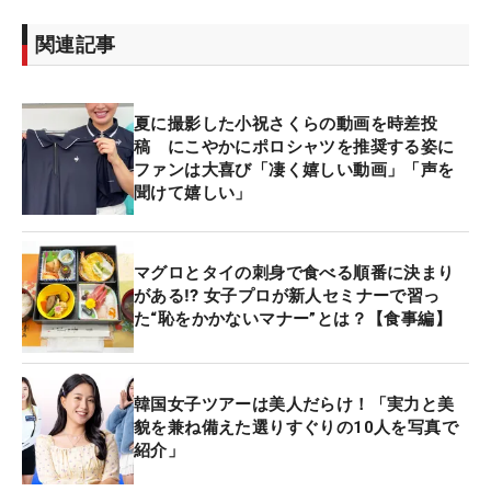
関連記事
夏に撮影した小祝さくらの動画を時差投
稿 にこやかにポロシャツを推奨する姿に
ファンは大喜び「凄く嬉しい動画」「声を
聞けて嬉しい」
マグロとタイの刺身で食べる順番に決まり
がある⁉ 女子プロが新人セミナーで習っ
た“恥をかかないマナー”とは？【食事編】
韓国女子ツアーは美人だらけ！「実力と美
貌を兼ね備えた選りすぐりの10人を写真で
紹介」