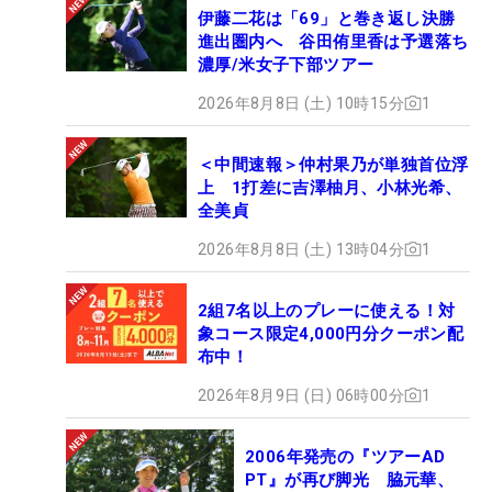
伊藤二花は「69」と巻き返し決勝
進出圏内へ 谷田侑里香は予選落ち
濃厚/米女子下部ツアー
2026年8月8日 (土) 10時15分
1
＜中間速報＞仲村果乃が単独首位浮
上 1打差に吉澤柚月、小林光希、
全美貞
2026年8月8日 (土) 13時04分
1
2組7名以上のプレーに使える！対
象コース限定4,000円分クーポン配
布中！
2026年8月9日 (日) 06時00分
1
2006年発売の『ツアーAD
PT』が再び脚光 脇元華、