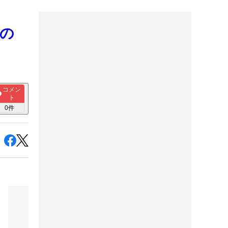
月の
コメン
ト
0
件