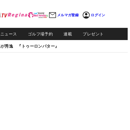
メルマガ登録
ログイン
Sニュース
ゴルフ場予約
連載
プレゼント
感が秀逸 『トゥーロンパター』