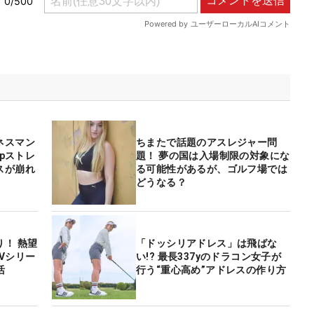
ネスマン
ちまたで話題のアスレジャー問
epストレ
題！ 夢の国は入場制限の対象にな
スが崩れ
る可能性があるが、ゴルフ場では
どうなる？
！ 熱望
「ドッシリアドレス」は飛ばな
Vシリー
い!? 最長337yのドラコン女子が
活
行う“重心高め”アドレスの作り方