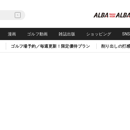
漫画
ゴルフ動画
雑誌出版
ショッピング
SN
ゴルフ場予約／毎週更新！限定優待プラン
削り出しの打