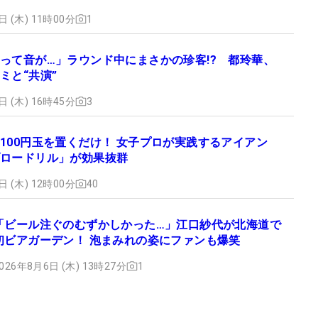
日 (木) 11時00分
1
って音が…」ラウンド中にまさかの珍客!? 都玲華、
ミと“共演”
日 (木) 16時45分
3
100円玉を置くだけ！ 女子プロが実践するアイアン
ロードリル」が効果抜群
日 (木) 12時00分
40
「ビール注ぐのむずかしかった…」江口紗代が北海道で
初ビアガーデン！ 泡まみれの姿にファンも爆笑
026年8月6日 (木) 13時27分
1