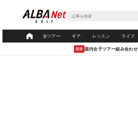
全ツアー
ギア
レッスン
ライフ
国内女子ツアー組み合わせ
注目