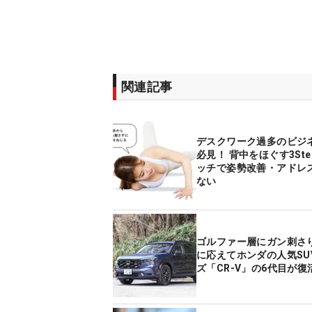
関連記事
デスクワーク過多のビジ
必見！ 背中をほぐす3St
ッチで姿勢改善・アドレ
ない
ゴルファー層にガン刺さり
に応えてホンダの人気SU
ズ「CR-V」の6代目が復