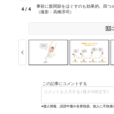
事前に股関節をほぐすのも効果的。四つ
4
/
4
（撮影：高橋淳司）