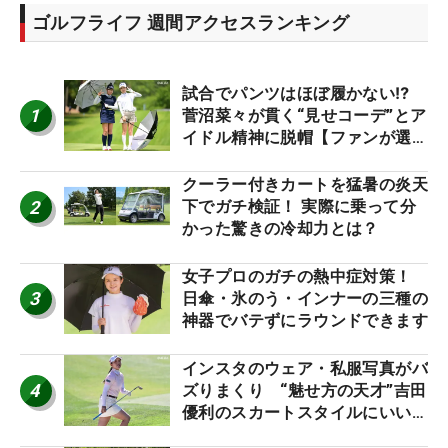
ゴルフライフ 週間アクセスランキング
試合でパンツはほぼ履かない⁉
1
菅沼菜々が貫く“見せコーデ”とア
イドル精神に脱帽【ファンが選ぶ
神10】
クーラー付きカートを猛暑の炎天
2
下でガチ検証！ 実際に乗って分
かった驚きの冷却力とは？
女子プロのガチの熱中症対策！
3
日傘・氷のう・インナーの三種の
神器でバテずにラウンドできます
インスタのウェア・私服写真がバ
4
ズりまくり “魅せ方の天才”吉田
優利のスカートスタイルにいい
ね！【ファンが選ぶ神10】