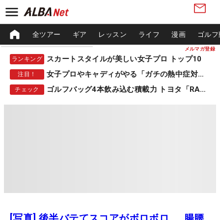
全ツアー
ギア
レッスン
ライフ
漫画
ゴルフ
メルマガ登録
スカートスタイルが美しい女子プロ トップ10
ランキング
女子プロやキャディがやる「ガチの熱中症対策」
注目！
ゴルフバッグ4本飲み込む積載力 トヨタ「RAV4」
チェック
[写真] 後半バテてスコアがボロボロ……腸腰