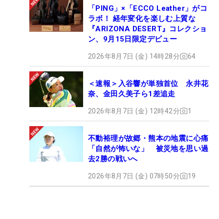
「PING」×「ECCO Leather」がコ
ラボ！ 経年変化を楽しむ上質な
『ARIZONA DESERT』コレクショ
ン、9月15日限定デビュー
2026年8月7日 (金) 14時28分
64
＜速報＞入谷響が単独首位 永井花
奈、金田久美子ら1差追走
2026年8月7日 (金) 12時42分
1
不動裕理が故郷・熊本の地震に心痛
「自然が怖いな」 被災地を思い過
去2勝の戦いへ
2026年8月7日 (金) 07時50分
19