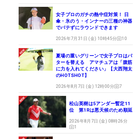
女子プロのガチの熱中症対策！ 日
傘・氷のう・インナーの三種の神器
でバテずにラウンドできます
2026年7月31日 (金) 10時45分
10
夏場の重いグリーンで女子プロはパ
ターを替える アマチュアは「腹筋
に力を入れてください」【大西翔太
のHOTSHOT】
2026年8月7日 (金) 12時00分
7
松山英樹は5アンダー暫定11
位 第1Rは悪天候のため順延
2026年8月7日 (金) 08時26分
1