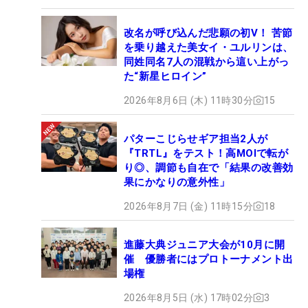
改名が呼び込んだ悲願の初V！ 苦節
を乗り越えた美女イ・ユルリンは、
同姓同名7人の混戦から這い上がっ
た“新星ヒロイン”
2026年8月6日 (木) 11時30分
15
パターこじらせギア担当2人が
『TRTL』をテスト！高MOIで転が
り◎、調節も自在で「結果の改善効
果にかなりの意外性」
2026年8月7日 (金) 11時15分
18
進藤大典ジュニア大会が10月に開
催 優勝者にはプロトーナメント出
場権
2026年8月5日 (水) 17時02分
3