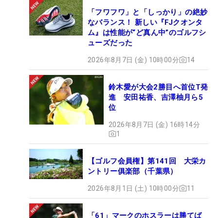
「フワフワ」と「しっかり」の絶妙
なバランス！ 新しい『FJクオンタ
ム』は性能が“ど真ん中”のゴルフシ
ューズだった
2026年8月7日 (金) 10時00分
14
鈴木愛が大会2勝目へ首位T発
進 安田祐香、吉澤柚月ら5
位
2026年8月7日 (金) 16時14分
1
【ゴルフ会員権】第141回 大栄カ
ントリー俱楽部（千葉県）
2026年8月1日 (土) 10時00分
11
「61」マークのホスラーは勝てば