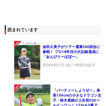
読まれています
金田久美子がツアー通算500試合に
参戦！ プロ18年目の大記録達成に
「あんびりーばぼー」
2026年8月7日 (金) 11時25分
19
「パーティーしようぜ！」身
長154cmの小さなドラコン女
子・鈴木真緒が人生初のホー
ルインワン！ 173yを5番アイ