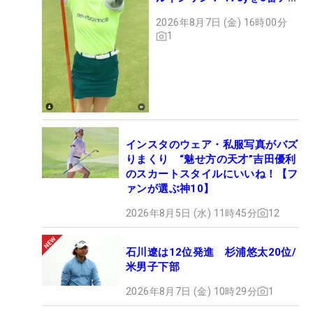
アンで会心のショット
2026年8月7日 (金) 16時00分
1
インスタのウェア・私服写真がバズ
りまくり “魅せ方の天才”吉田優利
のスカートスタイルにいいね！【フ
ァンが選ぶ神10】
2026年8月5日 (水) 11時45分
12
石川遼は12位発進 杉浦悠太20位/
米男子下部
2026年8月7日 (金) 10時29分
1