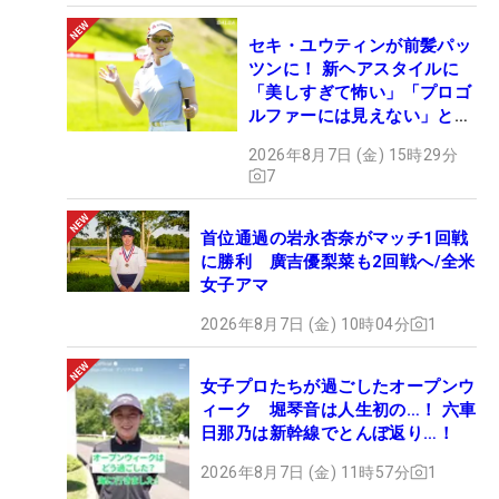
セキ・ユウティンが前髪パッ
ツンに！ 新ヘアスタイルに
「美しすぎて怖い」「プロゴ
ルファーには見えない」とコ
メント殺到
2026年8月7日 (金) 15時29分
7
首位通過の岩永杏奈がマッチ1回戦
に勝利 廣吉優梨菜も2回戦へ/全米
女子アマ
2026年8月7日 (金) 10時04分
1
女子プロたちが過ごしたオープンウ
ィーク 堀琴音は人生初の…！ 六車
日那乃は新幹線でとんぼ返り…！
2026年8月7日 (金) 11時57分
1