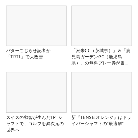
パターこじらせ記者が
「潮来CC（茨城県）」＆「鹿
「TRTL」で大改善
児島ガーデンGC（鹿児島
県）」の無料プレー券が当た
る！！
スイスの叡智が生んだTPTシ
新『TENSEIオレンジ』はドラ
ャフトで、ゴルフを異次元の
イバーシャフトの“最適解”
世界へ