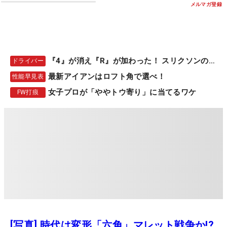
メルマガ登録
『4』が消え『R』が加わった！ スリクソンの新作
ドライバー
最新アイアンはロフト角で選べ！
性能早見表
女子プロが「ややトウ寄り」に当てるワケ
FW打痕
[写真] 時代は変形「六角」マレット戦争か!?