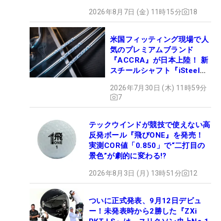
2026年8月7日 (金) 11時15分
18
米国フィッティング現場で人
気のプレミアムブランド
『ACCRA』が日本上陸！ 新
スチールシャフト『iSteel
BLUE』が9月4日デビュー
2026年7月30日 (木) 11時59分
7
テックウインドが競技で使えない高
反発ボール『飛びONE』を発売！
実測COR値「0.850」で“二打目の
景色”が劇的に変わる!?
2026年8月3日 (月) 13時51分
12
ついに正式発表、9月12日デビュ
ー！未発表時から2勝した『ZXi