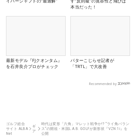
イバーシャフトの“最適解”
す“反則級”の寛容性と飛びは
本当だった！
最新モデル『FJクオンタム』
パターこじらせ記者が
を石井良介プロがチェック
「TRTL」で大改善
Recommended by
ゴルフ総合
時代は変形「六角」マレット戦争か!? “ライ角バラン
ギ
サイト ALBA
ス”の開祖・米国L.A.B. GOLFが新形状『VZN.1i』を
ア
Net
公開