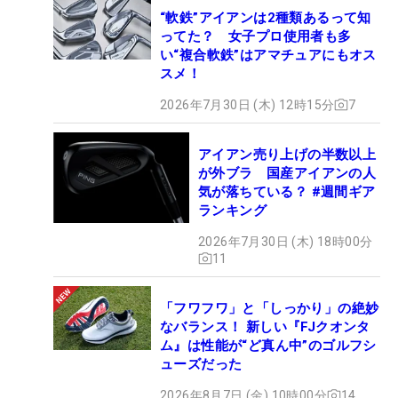
“軟鉄”アイアンは2種類あるって知
ってた？ 女子プロ使用者も多
い“複合軟鉄”はアマチュアにもオス
スメ！
2026年7月30日 (木) 12時15分
7
アイアン売り上げの半数以上
が外ブラ 国産アイアンの人
気が落ちている？ #週間ギア
ランキング
2026年7月30日 (木) 18時00分
11
「フワフワ」と「しっかり」の絶妙
なバランス！ 新しい『FJクオンタ
ム』は性能が“ど真ん中”のゴルフシ
ューズだった
2026年8月7日 (金) 10時00分
14