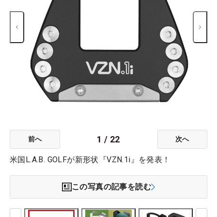
1
/
22
前へ
次へ
米国L.A.B. GOLFが新形状『VZN.1i』を発表！
この写真の記事を読む