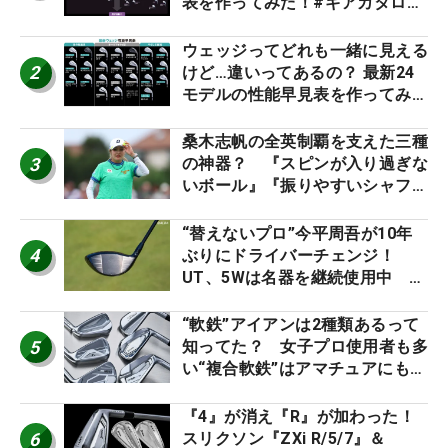
表を作ってみた！#ギアカタログ
2026
ウェッジってどれも一緒に見える
2
けど…違いってあるの？ 最新24
モデルの性能早見表を作ってみ
た #ギアカタログ2026
桑木志帆の全英制覇を支えた三種
3
の神器？ 『スピンが入り過ぎな
いボール』『振りやすいシャフ
ト』『真っすぐ飛ぶドライバ
ー』 #女子プロセッティング
“替えないプロ”今平周吾が10年
4
ぶりにドライバーチェンジ！
UT、5Wは名器を継続使用中 #
男子プロセッティング
“軟鉄”アイアンは2種類あるって
5
知ってた？ 女子プロ使用者も多
い“複合軟鉄”はアマチュアにもオ
ススメ！
『4』が消え『R』が加わった！
6
スリクソン『ZXi R/5/7』＆