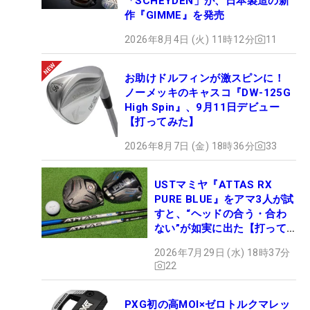
「SCHEYDEN」が、日本製造の新
作『GIMME』を発売
2026年8月4日 (火) 11時12分
11
お助けドルフィンが激スピンに！
ノーメッキのキャスコ『DW-125G
High Spin』、9月11日デビュー
【打ってみた】
2026年8月7日 (金) 18時36分
33
USTマミヤ『ATTAS RX
PURE BLUE』をアマ3人が試
すと、“ヘッドの合う・合わ
ない”が如実に出た【打って
みた】
2026年7月29日 (水) 18時37分
22
PXG初の高MOI×ゼロトルクマレッ