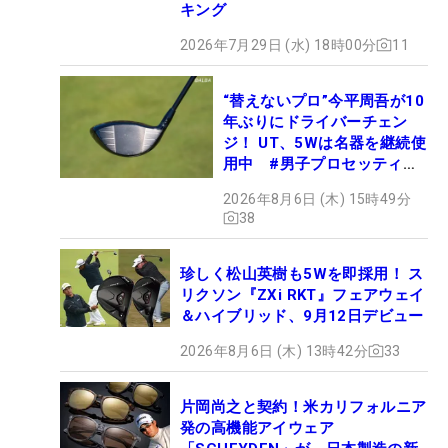
キング
2026年7月29日 (水) 18時00分
11
“替えないプロ”今平周吾が10
年ぶりにドライバーチェン
ジ！ UT、5Wは名器を継続使
用中 #男子プロセッティン
グ
2026年8月6日 (木) 15時49分
38
珍しく松山英樹も5Wを即採用！ ス
リクソン『ZXi RKT』フェアウェイ
＆ハイブリッド、9月12日デビュー
2026年8月6日 (木) 13時42分
33
片岡尚之と契約！米カリフォルニア
発の高機能アイウェア