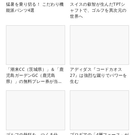
猛暑を乗り切る！ こだわり機
スイスの叡智が生んだTPTシ
能派パンツ4選
ャフトで、ゴルフを異次元の
世界へ
「潮来CC（茨城県）」＆「鹿
アディダス『コードカオス
児島ガーデンGC（鹿児島
27』は強烈な蹴りでパワーを
県）」の無料プレー券が当た
生む
る！！
ゴルフの熱狂を、つくる仕
プロギアの「4層フェース」が