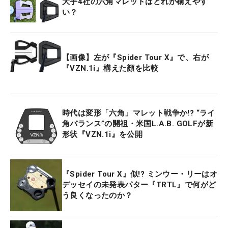
大手4社の六角マレットはどれが構えやす
い？
【画像】左が『Spider Tour X』で、右が
『VZN.1i』構えた顔を比較
時代は変形「六角」マレット戦争か!? “ライ
角バランス”の開祖・米国L.A.B. GOLFが新
形状『VZN.1i』を公開
『Spider Tour X』似!? ミンウー・リーはオ
デッセイの未発表パター『TRTL』で何がど
う良くなったのか？