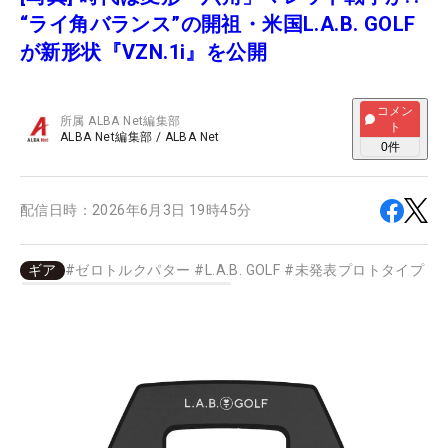
“ライ角バランス”の開祖・米国L.A.B. GOLF
が新形状『VZN.1i』を公開
コメン
所属
ALBA Net編集部
ト
ALBA Net編集部
/
ALBA Net
0
件
配信日時：
2026年6月3日 19時45分
ギア
#
ゼロトルクパター
#
L.A.B. GOLF
#
未発表プロトタイプ
#