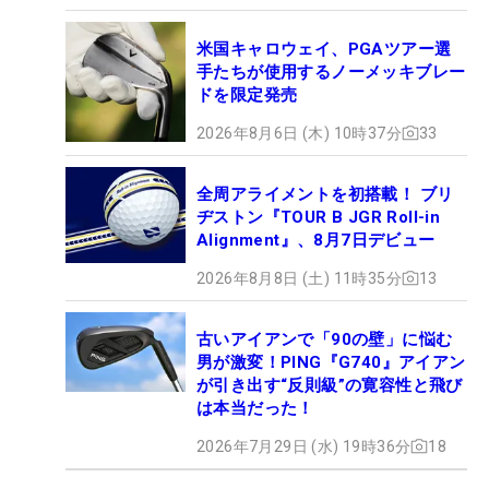
米国キャロウェイ、PGAツアー選
手たちが使用するノーメッキブレー
ドを限定発売
2026年8月6日 (木) 10時37分
33
全周アライメントを初搭載！ ブリ
ヂストン『TOUR B JGR Roll-in
Alignment』、8月7日デビュー
2026年8月8日 (土) 11時35分
13
古いアイアンで「90の壁」に悩む
男が激変！PING『G740』アイアン
が引き出す“反則級”の寛容性と飛び
は本当だった！
2026年7月29日 (水) 19時36分
18