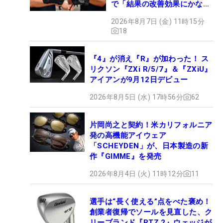
で「結果の改善効果にかなり
の意外性」
2026年8月7日 (金) 11時15分
18
『4』が消え『R』が加わった！ ス
リクソン『ZXi R/5/7』＆『ZXiU』
アイアンが9月12日デビュー
2026年8月5日 (水) 17時56分
62
片岡尚之と契約！米カリフォルニア
発の高機能アイウェア
「SCHEYDEN」が、日本製造の新
作『GIMME』を発売
2026年8月4日 (火) 11時12分
11
選手は“長く使える”点をべた褒め！
創業者復帰でソールを見直した、ク
リーブランド『RTZ 2』ウェッジが