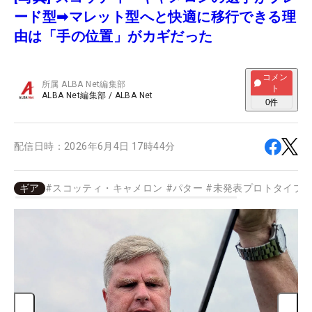
ード型➡マレット型へと快適に移行できる理
由は「手の位置」がカギだった
コメン
所属
ALBA Net編集部
ト
ALBA Net編集部
/
ALBA Net
0
件
配信日時：
2026年6月4日 17時44分
ギア
#
スコッティ・キャメロン
#
パター
#
未発表プロトタイプ