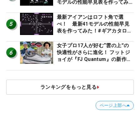
モデルの性能早見表を作ってみ
た #ギアカタログ2026
最新アイアンはロフト角で選
5
べ！ 最新41モデルの性能早見
表を作ってみた！#ギアカタログ
2026
女子プロ17人が好む“雲の上”の
6
快適性がさらに進化！ フットジ
ョイが『FJ Quantum』の新作を
発表、8月7日デビュー
ランキングをもっと見る
ページ上部へ