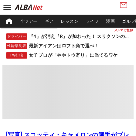
全ツアー
ギア
レッスン
ライフ
漫画
ゴルフ
メルマガ登録
『4』が消え『R』が加わった！ スリクソンの新作
ドライバー
最新アイアンはロフト角で選べ！
性能早見表
女子プロが「ややトウ寄り」に当てるワケ
FW打痕
[写真] スコッティ・キャメロンの選手がブレ