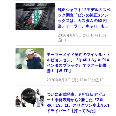
純正シャフト12モデルのスペ
ック調査「ピンの純正Sフレ
ックスは、カスタムの6X相
当」テーラー、キャロ…もチ
ェック！
2026年8月5日 (水) 16時15分
13
テーラーメイド契約のマイケル・ト
ルビョンセン、『Qi4D LS』×『24
ベンタスブラック』でツアー初優
勝！【WITB】
2026年8月3日 (月) 12時23分
19
ついに正式発表、9月12日デビュ
ー！未発表時から2勝した『ZXi
RKT LS』は、スリクソン史上No.1
ドライバー!?【打ってみた】