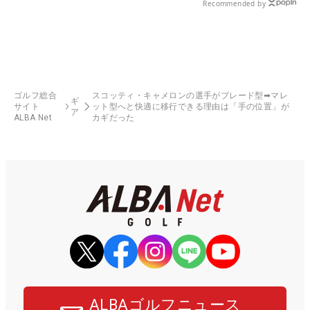
Recommended by
ゴルフ総合
スコッティ・キャメロンの選手がブレード型➡マレ
ギ
サイト
ット型へと快適に移行できる理由は「手の位置」が
ア
ALBA Net
カギだった
ALBAゴルフニュース