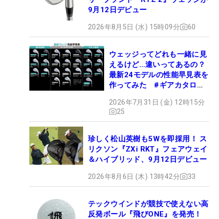
9月12日デビュー
2026年8月5日 (水) 15時09分
60
ウェッジってどれも一緒に見
えるけど…違いってあるの？
最新24モデルの性能早見表を
作ってみた #ギアカタログ
2026
2026年7月31日 (金) 12時15分
25
珍しく松山英樹も5Wを即採用！ ス
リクソン『ZXi RKT』フェアウェイ
＆ハイブリッド、9月12日デビュー
2026年8月6日 (木) 13時42分
33
テックウインドが競技で使えない高
反発ボール『飛びONE』を発売！