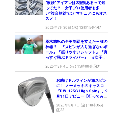
“軟鉄”アイアンは2種類あるって知
ってた？ 女子プロ使用者も多
い“複合軟鉄”はアマチュアにもオス
スメ！
2026年7月30日 (木) 12時15分
7
桑木志帆の全英制覇を支えた三種の
神器？ 『スピンが入り過ぎないボ
ール』『振りやすいシャフト』『真
っすぐ飛ぶドライバー』 #女子プ
ロセッティング
2026年8月4日 (火) 15時00分
31
お助けドルフィンが激スピン
に！ ノーメッキのキャスコ
『DW-125G High Spin』、9
月11日デビュー【打ってみ
た】
2026年8月7日 (金) 18時36分
33