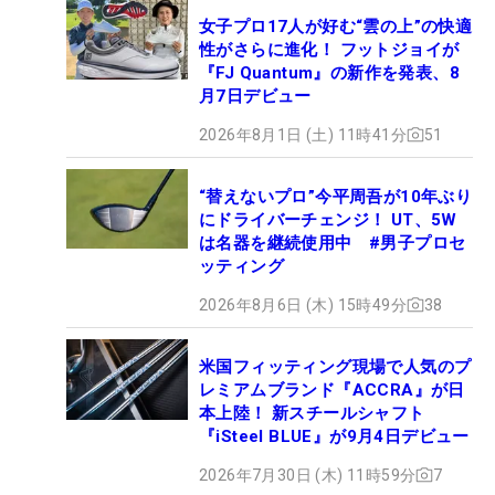
女子プロ17人が好む“雲の上”の快適
性がさらに進化！ フットジョイが
『FJ Quantum』の新作を発表、8
月7日デビュー
2026年8月1日 (土) 11時41分
51
“替えないプロ”今平周吾が10年ぶり
にドライバーチェンジ！ UT、5W
は名器を継続使用中 #男子プロセ
ッティング
2026年8月6日 (木) 15時49分
38
米国フィッティング現場で人気のプ
レミアムブランド『ACCRA』が日
本上陸！ 新スチールシャフト
『iSteel BLUE』が9月4日デビュー
2026年7月30日 (木) 11時59分
7