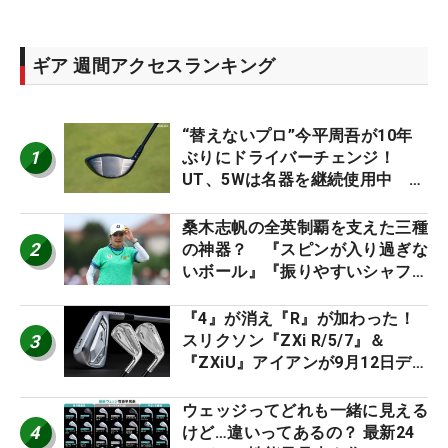
ギア 週間アクセスランキング
“替えないプロ”今平周吾が10年
1
ぶりにドライバーチェンジ！
UT、5Wは名器を継続使用中 #
男子プロセッティング
桑木志帆の全英制覇を支えた三種
2
の神器？ 『スピンが入り過ぎな
いボール』『振りやすいシャフ
ト』『真っすぐ飛ぶドライバ
ー』 #女子プロセッティング
『4』が消え『R』が加わった！
3
スリクソン『ZXi R/5/7』＆
『ZXiU』アイアンが9月12日デ
ビュー
ウェッジってどれも一緒に見える
4
けど…違いってあるの？ 最新24