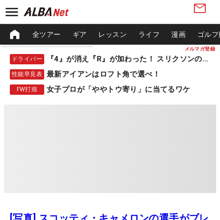
全ツアー
ギア
レッスン
ライフ
漫画
ゴルフ
メルマガ登録
『4』が消え『R』が加わった！ スリクソンの新作
ドライバー
最新アイアンはロフト角で選べ！
性能早見表
女子プロが「ややトウ寄り」に当てるワケ
FW打痕
[写真] スコッティ・キャメロンの選手がブレ