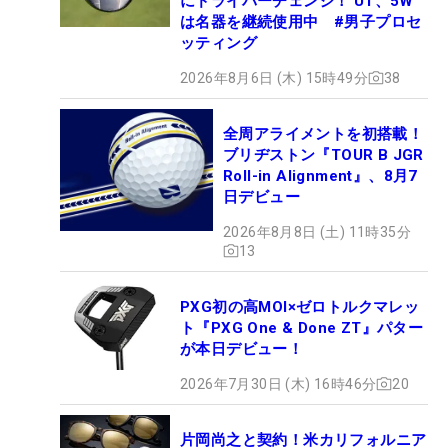
にドライバーチェンジ！ UT、5W
は名器を継続使用中 #男子プロセ
ッティング
2026年8月6日 (木) 15時49分
38
全周アライメントを初搭載！
ブリヂストン『TOUR B JGR
Roll-in Alignment』、8月7
日デビュー
2026年8月8日 (土) 11時35分
13
PXG初の高MOI×ゼロトルクマレッ
ト『PXG One & Done ZT』パター
が本日デビュー！
2026年7月30日 (木) 16時46分
20
片岡尚之と契約！米カリフォルニア