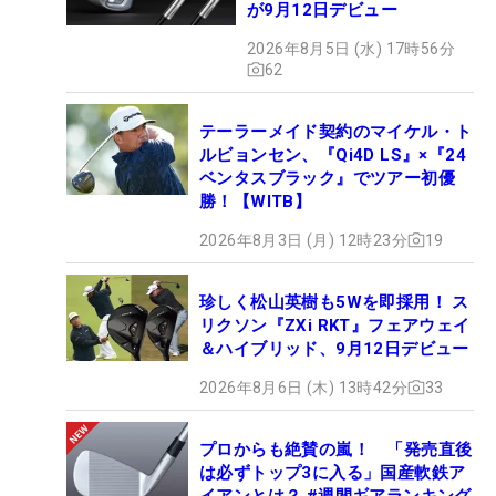
が9月12日デビュー
2026年8月5日 (水) 17時56分
62
テーラーメイド契約のマイケル・ト
ルビョンセン、『Qi4D LS』×『24
ベンタスブラック』でツアー初優
勝！【WITB】
2026年8月3日 (月) 12時23分
19
珍しく松山英樹も5Wを即採用！ ス
リクソン『ZXi RKT』フェアウェイ
＆ハイブリッド、9月12日デビュー
2026年8月6日 (木) 13時42分
33
プロからも絶賛の嵐！ 「発売直後
は必ずトップ3に入る」国産軟鉄ア
イアンとは？ #週間ギアランキング