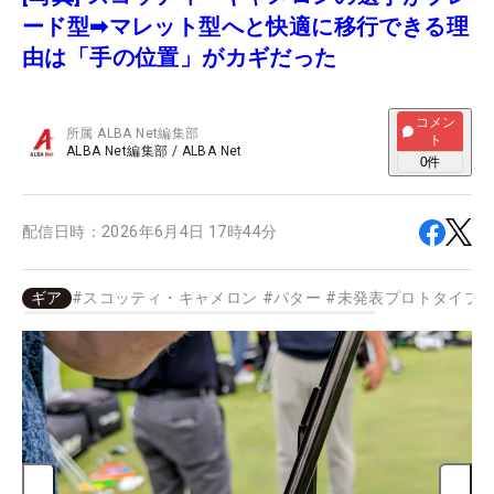
ード型➡マレット型へと快適に移行できる理
由は「手の位置」がカギだった
コメン
所属
ALBA Net編集部
ト
ALBA Net編集部
/
ALBA Net
0
件
配信日時：
2026年6月4日 17時44分
ギア
#
スコッティ・キャメロン
#
パター
#
未発表プロトタイプ