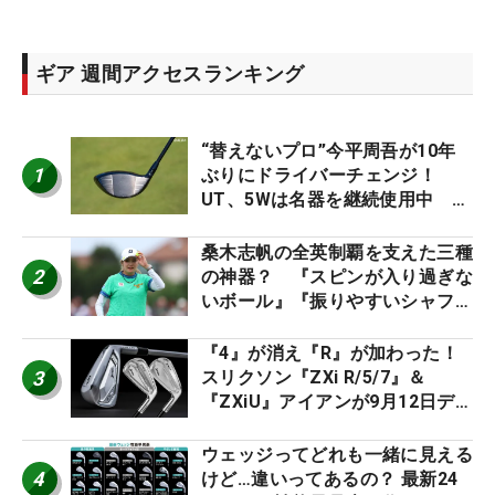
ギア 週間アクセスランキング
“替えないプロ”今平周吾が10年
1
ぶりにドライバーチェンジ！
UT、5Wは名器を継続使用中 #
男子プロセッティング
桑木志帆の全英制覇を支えた三種
2
の神器？ 『スピンが入り過ぎな
いボール』『振りやすいシャフ
ト』『真っすぐ飛ぶドライバ
ー』 #女子プロセッティング
『4』が消え『R』が加わった！
3
スリクソン『ZXi R/5/7』＆
『ZXiU』アイアンが9月12日デ
ビュー
ウェッジってどれも一緒に見える
4
けど…違いってあるの？ 最新24