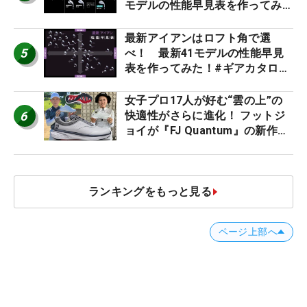
モデルの性能早見表を作ってみ
た #ギアカタログ2026
最新アイアンはロフト角で選
5
べ！ 最新41モデルの性能早見
表を作ってみた！#ギアカタログ
2026
女子プロ17人が好む“雲の上”の
6
快適性がさらに進化！ フットジ
ョイが『FJ Quantum』の新作を
発表、8月7日デビュー
ランキングをもっと見る
ページ上部へ