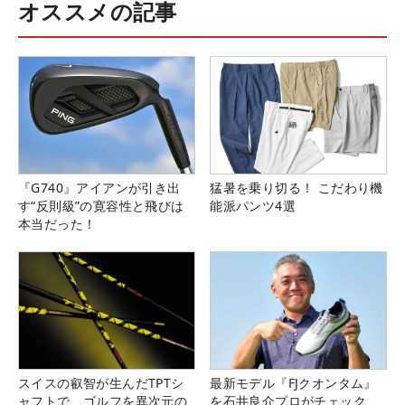
オススメの記事
『G740』アイアンが引き出
猛暑を乗り切る！ こだわり機
す“反則級”の寛容性と飛びは
能派パンツ4選
本当だった！
スイスの叡智が生んだTPTシ
最新モデル『FJクオンタム』
ャフトで、ゴルフを異次元の
を石井良介プロがチェック