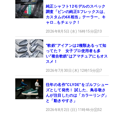
純正シャフト12モデルのスペック
調査「ピンの純正Sフレックスは、
カスタムの6X相当」テーラー、キ
ャロ…もチェック！
2026年8月5日 (水) 16時15分
13
“軟鉄”アイアンは2種類あるって知
ってた？ 女子プロ使用者も多
い“複合軟鉄”はアマチュアにもオス
スメ！
2026年7月30日 (木) 12時15分
7
往年の名作“CLYDE”をゴルフシュー
ズとして発売！ 試した、鳥谷敬さ
んが注目したのは「カラーリング」
と「動きやすさ」
2026年8月2日 (日) 11時46分
52