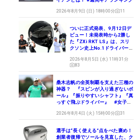
2026年8月9日 (日) 18時00分
11
ついに正式発表、9月12日デ
ビュー！未発表時から2勝し
た『ZXi RKT LS』は、スリ
クソン史上No.1ドライバー!?
【打ってみた】
2026年8月5日 (水) 11時31分
83
桑木志帆の全英制覇を支えた三種の
神器？ 『スピンが入り過ぎないボ
ール』『振りやすいシャフト』『真
っすぐ飛ぶドライバー』 #女子プ
ロセッティング
2026年8月4日 (火) 15時00分
31
選手は“長く使える”点をべた褒め！
創業者復帰でソールを見直した、ク