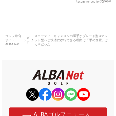
Recommended by
ゴルフ総合
スコッティ・キャメロンの選手がブレード型➡マレ
ギ
サイト
ット型へと快適に移行できる理由は「手の位置」が
ア
ALBA Net
カギだった
ALBAゴルフニュース