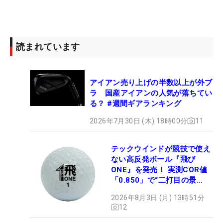
読まれています
アイアン売り上げの半数以上が外ブ
ラ 国産アイアンの人気が落ちてい
る？ #週間ギアランキング
2026年7月30日 (木) 18時00分
11
テックウインドが競技で使え
ない高反発ボール『飛び
ONE』を発売！ 実測COR値
「0.850」で“二打目の景
色”が劇的に変わる!?
2026年8月3日 (月) 13時51分
12