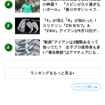
4
の神器？ 『スピンが入り過ぎな
いボール』『振りやすいシャフ
ト』『真っすぐ飛ぶドライバ
ー』 #女子プロセッティング
『4』が消え『R』が加わった！
5
スリクソン『ZXi R/5/7』＆
『ZXiU』アイアンが9月12日デ
ビュー
“軟鉄”アイアンは2種類あるって
6
知ってた？ 女子プロ使用者も多
い“複合軟鉄”はアマチュアにもオ
ススメ！
ランキングをもっと見る
ページ上部へ