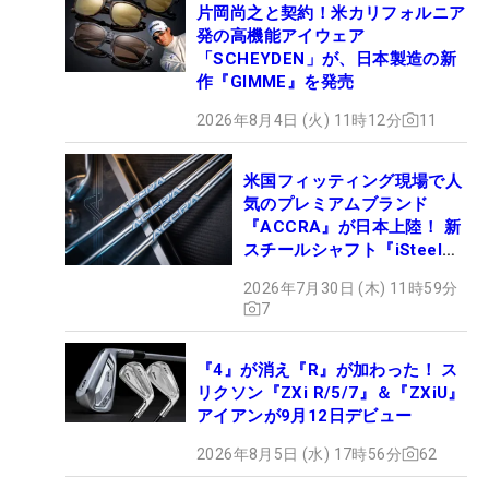
片岡尚之と契約！米カリフォルニア
発の高機能アイウェア
「SCHEYDEN」が、日本製造の新
作『GIMME』を発売
2026年8月4日 (火) 11時12分
11
米国フィッティング現場で人
気のプレミアムブランド
『ACCRA』が日本上陸！ 新
スチールシャフト『iSteel
BLUE』が9月4日デビュー
2026年7月30日 (木) 11時59分
7
『4』が消え『R』が加わった！ ス
リクソン『ZXi R/5/7』＆『ZXiU』
アイアンが9月12日デビュー
2026年8月5日 (水) 17時56分
62