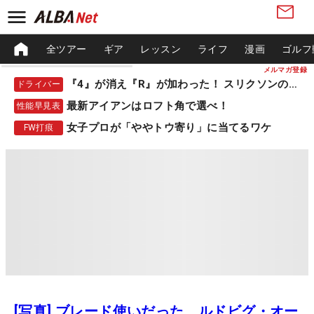
全ツアー
ギア
レッスン
ライフ
漫画
ゴルフ
メルマガ登録
『4』が消え『R』が加わった！ スリクソンの新作
ドライバー
最新アイアンはロフト角で選べ！
性能早見表
女子プロが「ややトウ寄り」に当てるワケ
FW打痕
[写真] ブレード使いだった、ルドビグ・オー