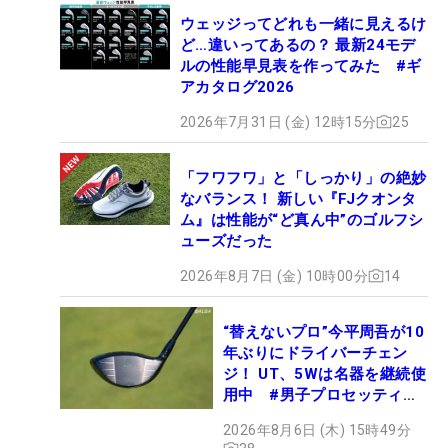
ウェッジってどれも一緒に見えるけ
ど…違いってあるの？ 最新24モデ
ルの性能早見表を作ってみた #ギ
アカタログ2026
2026年7月31日 (金) 12時15分
25
「フワフワ」と「しっかり」の絶妙
なバランス！ 新しい『FJクオンタ
ム』は性能が“ど真ん中”のゴルフシ
ューズだった
2026年8月7日 (金) 10時00分
14
“替えないプロ”今平周吾が10
年ぶりにドライバーチェン
ジ！ UT、5Wは名器を継続使
用中 #男子プロセッティン
グ
2026年8月6日 (木) 15時49分