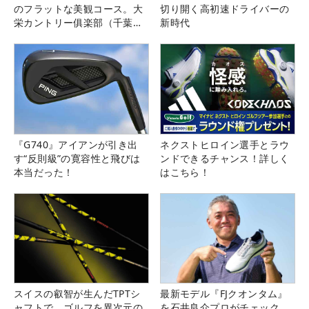
のフラットな美観コース。大
切り開く高初速ドライバーの
栄カントリー俱楽部（千葉
新時代
県）
『G740』アイアンが引き出
ネクストヒロイン選手とラウ
す“反則級”の寛容性と飛びは
ンドできるチャンス！詳しく
本当だった！
はこちら！
スイスの叡智が生んだTPTシ
最新モデル『FJクオンタム』
ャフトで、ゴルフを異次元の
を石井良介プロがチェック