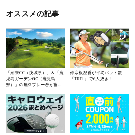
オススメの記事
「潮来CC（茨城県）」＆「鹿
仲宗根澄香が平均パット数
児島ガーデンGC（鹿児島
『TRTL』で6人抜き！
県）」の無料プレー券が当た
る！！