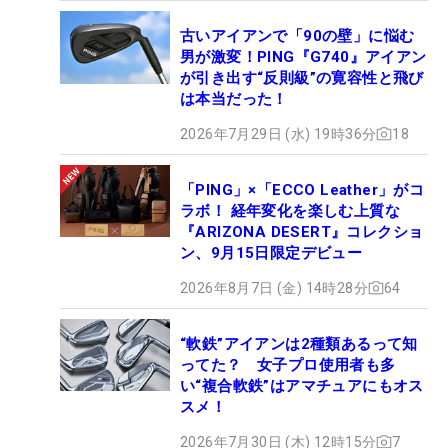
古いアイアンで「90の壁」に悩む
男が激変！PING『G740』アイアン
が引き出す“反則級”の寛容性と飛び
は本当だった！
2026年7月29日 (水) 19時36分
18
「PING」×「ECCO Leather」がコ
ラボ！ 経年変化を楽しむ上質な
『ARIZONA DESERT』コレクショ
ン、9月15日限定デビュー
2026年8月7日 (金) 14時28分
64
“軟鉄”アイアンは2種類あるって知
ってた？ 女子プロ使用者も多
い“複合軟鉄”はアマチュアにもオス
スメ！
2026年7月30日 (木) 12時15分
7