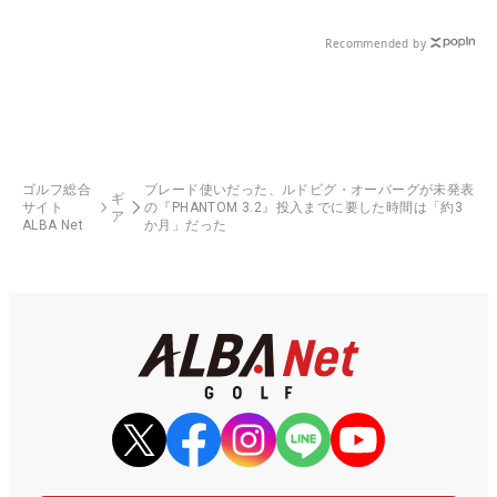
Recommended by
ゴルフ総合
ブレード使いだった、ルドビグ・オーバーグが未発表
ギ
サイト
の『PHANTOM 3.2』投入までに要した時間は「約3
ア
ALBA Net
か月」だった