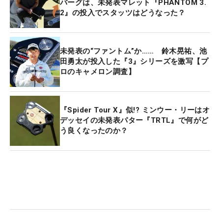
バーグは、未発表マレット『PHANTOM 3.
2』の投入でスタッツはどうなった？
未発表の“ファントム”か…… 鈴木晃祐、池
田勇太が投入した『3』シリーズを激写【プ
ロのキャメロン調査】
『Spider Tour X』似!? ミンウー・リーはオ
デッセイの未発表パター『TRTL』で何がど
う良くなったのか？