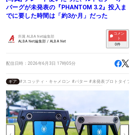
バーグが未発表の『PHANTOM 3.2』投入ま
でに要した時間は「約3か月」だった
コメン
所属
ALBA Net編集部
ト
ALBA Net編集部
/
ALBA Net
0
件
配信日時：
2026年6月3日 17時05分
ギア
#
スコッティ・キャメロン
#
パター
#
未発表プロトタイプ