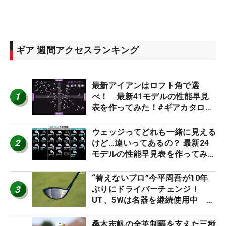
ギア 週間アクセスランキング
最新アイアンはロフト角で選
1
べ！ 最新41モデルの性能早見
表を作ってみた！#ギアカタログ
2026
ウェッジってどれも一緒に見える
2
けど…違いってあるの？ 最新24
モデルの性能早見表を作ってみ
た #ギアカタログ2026
“替えないプロ”今平周吾が10年
3
ぶりにドライバーチェンジ！
UT、5Wは名器を継続使用中 #
男子プロセッティング
桑木志帆の全英制覇を支えた三種