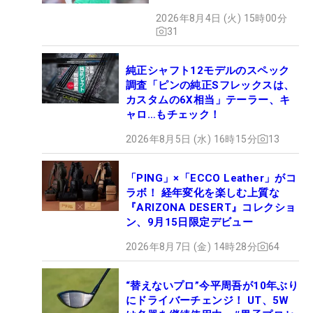
ぶドライバー』 #女子プロ
2026年8月4日 (火) 15時00分
セッティング
31
純正シャフト12モデルのスペック
調査「ピンの純正Sフレックスは、
カスタムの6X相当」テーラー、キ
ャロ…もチェック！
2026年8月5日 (水) 16時15分
13
「PING」×「ECCO Leather」がコ
ラボ！ 経年変化を楽しむ上質な
『ARIZONA DESERT』コレクショ
ン、9月15日限定デビュー
2026年8月7日 (金) 14時28分
64
“替えないプロ”今平周吾が10年ぶり
にドライバーチェンジ！ UT、5W