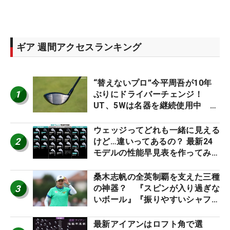
ギア 週間アクセスランキング
“替えないプロ”今平周吾が10年
1
ぶりにドライバーチェンジ！
UT、5Wは名器を継続使用中 #
男子プロセッティング
ウェッジってどれも一緒に見える
2
けど…違いってあるの？ 最新24
モデルの性能早見表を作ってみ
た #ギアカタログ2026
桑木志帆の全英制覇を支えた三種
3
の神器？ 『スピンが入り過ぎな
いボール』『振りやすいシャフ
ト』『真っすぐ飛ぶドライバ
ー』 #女子プロセッティング
最新アイアンはロフト角で選