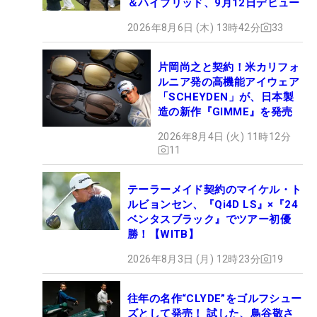
＆ハイブリッド、9月12日デビュー
2026年8月6日 (木) 13時42分
33
片岡尚之と契約！米カリフォ
ルニア発の高機能アイウェア
「SCHEYDEN」が、日本製
造の新作『GIMME』を発売
2026年8月4日 (火) 11時12分
11
テーラーメイド契約のマイケル・ト
ルビョンセン、『Qi4D LS』×『24
ベンタスブラック』でツアー初優
勝！【WITB】
2026年8月3日 (月) 12時23分
19
往年の名作“CLYDE”をゴルフシュー
ズとして発売！ 試した、鳥谷敬さ