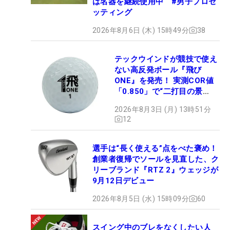
は名器を継続使用中 #男子プロセ
ッティング
2026年8月6日 (木) 15時49分
38
テックウインドが競技で使え
ない高反発ボール『飛び
ONE』を発売！ 実測COR値
「0.850」で“二打目の景
色”が劇的に変わる!?
2026年8月3日 (月) 13時51分
12
選手は“長く使える”点をべた褒め！
創業者復帰でソールを見直した、ク
リーブランド『RTZ 2』ウェッジが
9月12日デビュー
2026年8月5日 (水) 15時09分
60
スイング中のブレをなくしたい人