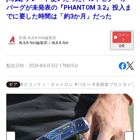
バーグが未発表の『PHANTOM 3.2』投入ま
でに要した時間は「約3か月」だった
コメン
所属
ALBA Net編集部
ト
ALBA Net編集部
/
ALBA Net
0
件
配信日時：
2026年6月3日 17時05分
ギア
#
スコッティ・キャメロン
#
パター
#
未発表プロトタイプ