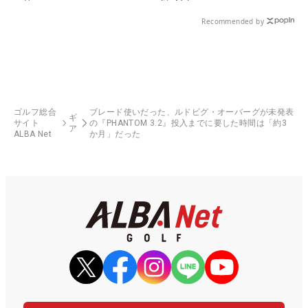
Recommended by
ゴルフ総合
ブレード使いだった、ルドビグ・オーバーグが未発表
ギ
サイト
の『PHANTOM 3.2』投入までに要した時間は「約3
ア
ALBA Net
か月」だった