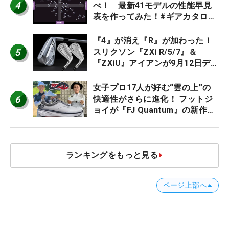
4
べ！ 最新41モデルの性能早見
表を作ってみた！#ギアカタログ
2026
『4』が消え『R』が加わった！
5
スリクソン『ZXi R/5/7』＆
『ZXiU』アイアンが9月12日デ
ビュー
女子プロ17人が好む“雲の上”の
6
快適性がさらに進化！ フットジ
ョイが『FJ Quantum』の新作を
発表、8月7日デビュー
ランキングをもっと見る
ページ上部へ