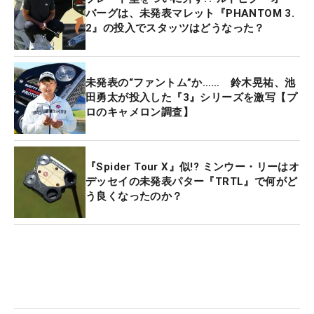
バーグは、未発表マレット『PHANTOM 3.
2』の投入でスタッツはどうなった？
未発表の“ファントム”か…… 鈴木晃祐、池
田勇太が投入した『3』シリーズを激写【プ
ロのキャメロン調査】
『Spider Tour X』似!? ミンウー・リーはオ
デッセイの未発表パター『TRTL』で何がど
う良くなったのか？