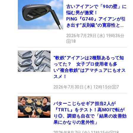
古いアイアンで「90の壁」に
悩む男が激変！
PING『G740』アイアンが引
き出す“反則級”の寛容性と飛
びは本当だった！
2026年7月29日 (水) 19時36分
18
“軟鉄”アイアンは2種類あるって知
ってた？ 女子プロ使用者も多
い“複合軟鉄”はアマチュアにもオス
スメ！
2026年7月30日 (木) 12時15分
7
パターこじらせギア担当2人が
『TRTL』をテスト！高MOIで転が
り◎、調節も自在で「結果の改善効
果にかなりの意外性」
2026年8月7日 (金) 11時15分
18