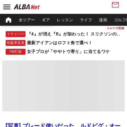
全ツアー
ギア
レッスン
ライフ
漫画
ゴルフ
メルマガ登録
『4』が消え『R』が加わった！ スリクソンの新作
ドライバー
最新アイアンはロフト角で選べ！
性能早見表
女子プロが「ややトウ寄り」に当てるワケ
FW打痕
[写真] ブレード使いだった、ルドビグ・オー