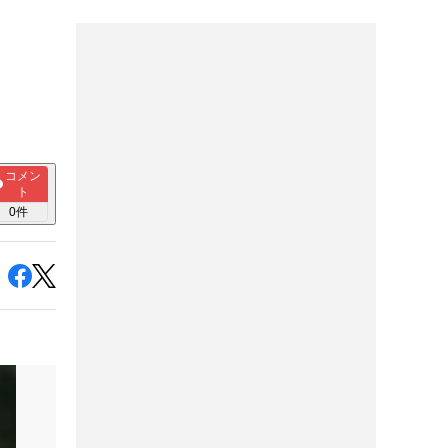
コメン
ト
0
件