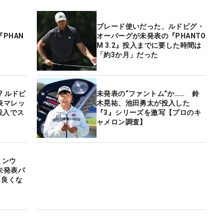
ブレード使いだった、ルドビグ・
PHAN
オーバーグが未発表の『PHANTO
M 3.2』投入までに要した時間は
「約3か月」だった
? ルドビ
未発表の“ファントム”か…… 鈴
表マレッ
木晃祐、池田勇太が投入した
の投入でス
『3』シリーズを激写【プロのキ
ャメロン調査】
 ミンウ
未発表パ
う良くな