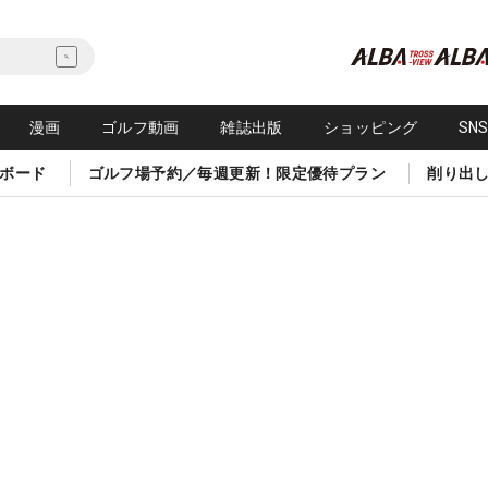
漫画
ゴルフ動画
雑誌出版
ショッピング
SN
ボード
ゴルフ場予約／毎週更新！限定優待プラン
削り出