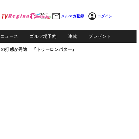
メルマガ登録
ログイン
Sニュース
ゴルフ場予約
連載
プレゼント
しの打感が秀逸 『トゥーロンパター』