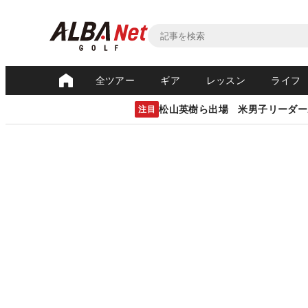
全ツアー
ギア
レッスン
ライフ
松山英樹ら出場 米男子リーダー
注目