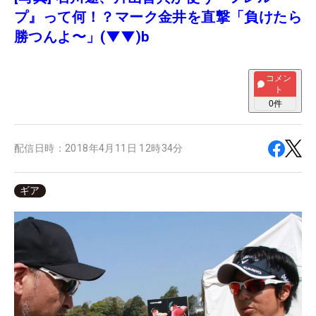
プ』って何！？マーク金井を直撃「負けたら
勝つんよ〜」(▼▼)b
コメン
ト
0
件
配信日時：
2018年4月11日 12時34分
ギア