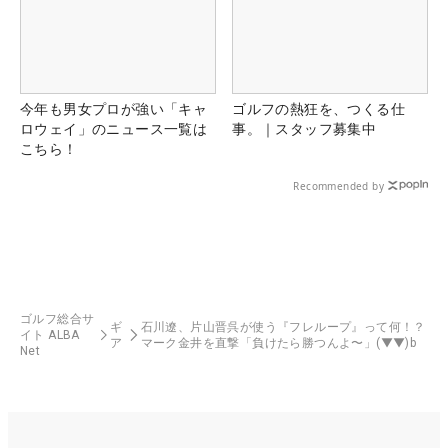
今年も男女プロが強い「キャ
ゴルフの熱狂を、つくる仕
ロウェイ」のニュース一覧は
事。｜スタッフ募集中
こちら！
Recommended by
ゴルフ総合サ
ギ
石川遼、片山晋呉が使う『フレループ』って何！？
イト ALBA
ア
マーク金井を直撃「負けたら勝つんよ〜」(▼▼)b
Net