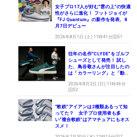
女子プロ17人が好む“雲の上”の快適
性がさらに進化！ フットジョイが
『FJ Quantum』の新作を発表、8
月7日デビュー
2026年8月1日 (土) 11時41分
51
往年の名作“CLYDE”をゴルフ
シューズとして発売！ 試し
た、鳥谷敬さんが注目したの
は「カラーリング」と「動き
やすさ」
2026年8月2日 (日) 11時46分
52
“軟鉄”アイアンは2種類あるって知
ってた？ 女子プロ使用者も多
い“複合軟鉄”はアマチュアにもオス
スメ！
2026年7月30日 (木) 12時15分
7