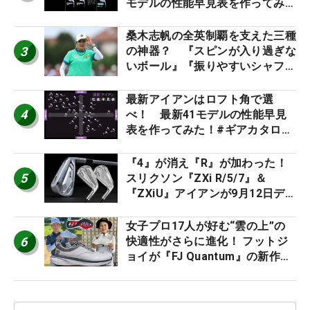
モデルの性能早見表を作ってみ
た #ギアカタログ2026
桑木志帆の全英制覇を支えた三種
3
の神器？ 『スピンが入り過ぎな
いボール』『振りやすいシャフ
ト』『真っすぐ飛ぶドライバ
ー』 #女子プロセッティング
最新アイアンはロフト角で選
4
べ！ 最新41モデルの性能早見
表を作ってみた！#ギアカタログ
2026
『4』が消え『R』が加わった！
5
スリクソン『ZXi R/5/7』＆
『ZXiU』アイアンが9月12日デ
ビュー
女子プロ17人が好む“雲の上”の
6
快適性がさらに進化！ フットジ
ョイが『FJ Quantum』の新作を
発表、8月7日デビュー