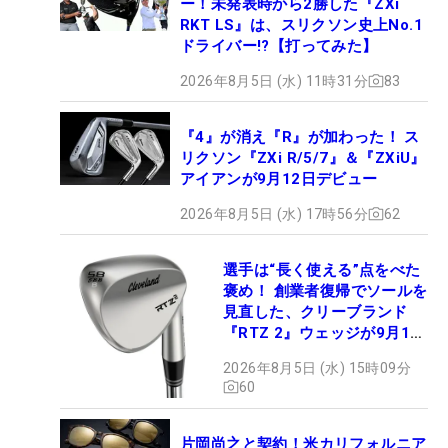
ー！未発表時から2勝した『ZXi
RKT LS』は、スリクソン史上No.1
ドライバー!?【打ってみた】
2026年8月5日 (水) 11時31分
83
『4』が消え『R』が加わった！ ス
リクソン『ZXi R/5/7』＆『ZXiU』
アイアンが9月12日デビュー
2026年8月5日 (水) 17時56分
62
選手は“長く使える”点をべた
褒め！ 創業者復帰でソールを
見直した、クリーブランド
『RTZ 2』ウェッジが9月12
日デビュー
2026年8月5日 (水) 15時09分
60
片岡尚之と契約！米カリフォルニア