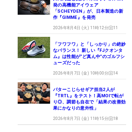
発の高機能アイウェア
「SCHEYDEN」が、日本製造の新
作『GIMME』を発売
2026年8月4日 (火) 11時12分
11
「フワフワ」と「しっかり」の絶妙
なバランス！ 新しい『FJクオンタ
ム』は性能が“ど真ん中”のゴルフシ
ューズだった
2026年8月7日 (金) 10時00分
14
パターこじらせギア担当2人が
『TRTL』をテスト！高MOIで転が
り◎、調節も自在で「結果の改善効
果にかなりの意外性」
2026年8月7日 (金) 11時15分
18