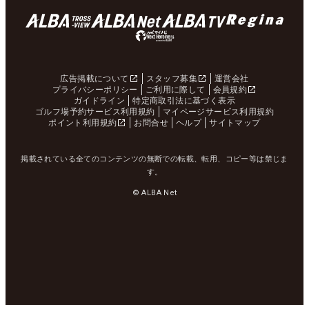
広告掲載について
スタッフ募集
運営会社
プライバシーポリシー
ご利用に際して
会員規約
ガイドライン
特定商取引法に基づく表示
ゴルフ場予約サービス利用規約
マイページサービス利用規約
ポイント利用規約
お問合せ
ヘルプ
サイトマップ
掲載されている全てのコンテンツの無断での転載、転用、コピー等は禁じま
す。
© ALBA Net