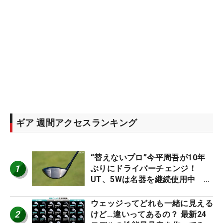
ギア 週間アクセスランキング
“替えないプロ”今平周吾が10年
1
ぶりにドライバーチェンジ！
UT、5Wは名器を継続使用中 #
男子プロセッティング
ウェッジってどれも一緒に見える
2
けど…違いってあるの？ 最新24