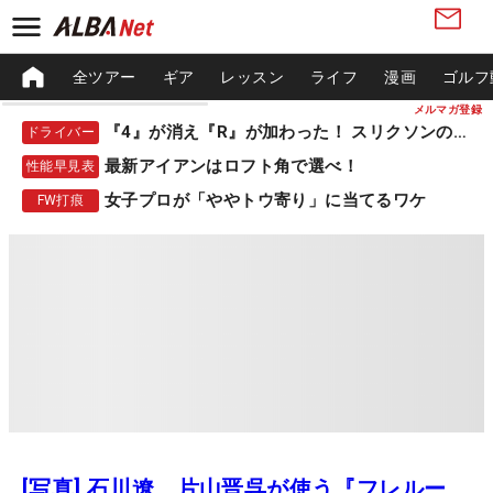
全ツアー
ギア
レッスン
ライフ
漫画
ゴルフ
メルマガ登録
『4』が消え『R』が加わった！ スリクソンの新作
ドライバー
最新アイアンはロフト角で選べ！
性能早見表
女子プロが「ややトウ寄り」に当てるワケ
FW打痕
[写真] 石川遼、片山晋呉が使う『フレルー