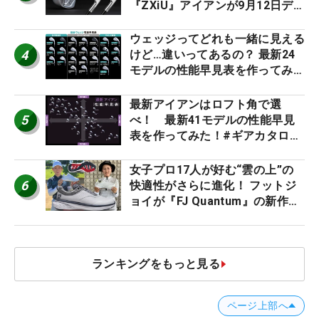
『ZXiU』アイアンが9月12日デ
ビュー
ウェッジってどれも一緒に見える
4
けど…違いってあるの？ 最新24
モデルの性能早見表を作ってみ
た #ギアカタログ2026
最新アイアンはロフト角で選
5
べ！ 最新41モデルの性能早見
表を作ってみた！#ギアカタログ
2026
女子プロ17人が好む“雲の上”の
6
快適性がさらに進化！ フットジ
ョイが『FJ Quantum』の新作を
発表、8月7日デビュー
ランキングをもっと見る
ページ上部へ