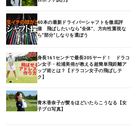
40本の最新ドライバーシャフトを徹底評
価 飛ばしたいなら“全体”、方向性重視な
ら“部分”しなりを選ぼう
身長161センチで最長305ヤード！ ドラコ
ン女子・松浦美侑が教える超簡単飛距離ア
ップ術とは？【ドラコン女子の飛ばしテ
ク】
青木香奈子が髪をほどいたらこうなる【女
子プロ写真】