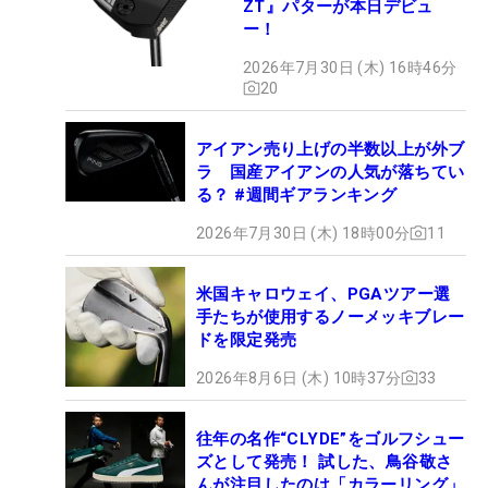
ZT』パターが本日デビュ
ー！
2026年7月30日 (木) 16時46分
20
アイアン売り上げの半数以上が外ブ
ラ 国産アイアンの人気が落ちてい
る？ #週間ギアランキング
2026年7月30日 (木) 18時00分
11
米国キャロウェイ、PGAツアー選
手たちが使用するノーメッキブレー
ドを限定発売
2026年8月6日 (木) 10時37分
33
往年の名作“CLYDE”をゴルフシュー
ズとして発売！ 試した、鳥谷敬さ
んが注目したのは「カラーリング」