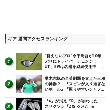
ギア 週間アクセスランキング
“替えないプロ”今平周吾が10年
1
ぶりにドライバーチェンジ！
UT、5Wは名器を継続使用中 #
男子プロセッティング
桑木志帆の全英制覇を支えた三種
2
の神器？ 『スピンが入り過ぎな
いボール』『振りやすいシャフ
ト』『真っすぐ飛ぶドライバ
ー』 #女子プロセッティング
『4』が消え『R』が加わった！
3
スリクソン『ZXi R/5/7』＆