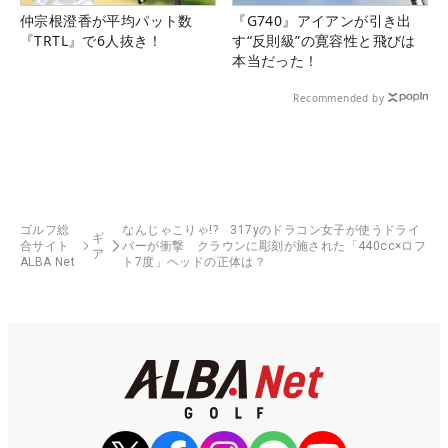
仲宗根澄香が平均パット数
『G740』アイアンが引き出
『TRTL』で6人抜き！
す“反則級”の寛容性と飛びは
本当だった！
Recommended by
ゴルフ総
なんじゃこりゃ!? 317yのドラコン女子が使うドライ
ギ
合サイト
バーが衝撃 クラウンに彫刻が施された「440cc×ロフ
ア
ALBA Net
ト7度」ヘッドの正体は？