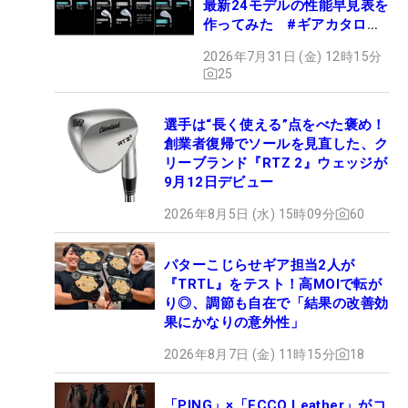
最新24モデルの性能早見表を
作ってみた #ギアカタログ
2026
2026年7月31日 (金) 12時15分
25
選手は“長く使える”点をべた褒め！
創業者復帰でソールを見直した、ク
リーブランド『RTZ 2』ウェッジが
9月12日デビュー
2026年8月5日 (水) 15時09分
60
パターこじらせギア担当2人が
『TRTL』をテスト！高MOIで転が
り◎、調節も自在で「結果の改善効
果にかなりの意外性」
2026年8月7日 (金) 11時15分
18
「PING」×「ECCO Leather」がコ