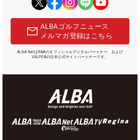
ALBAゴルフニュース
メルマガ登録はこちら
ALBA NetはR&Aのオフィシャルデジタルパートナー、および
USLPGAの日本公式サイトパートナーです。