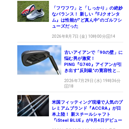
「フワフワ」と「しっかり」の絶妙
なバランス！ 新しい『FJクオンタ
ム』は性能が“ど真ん中”のゴルフシ
ューズだった
2026年8月7日 (金) 10時00分
14
古いアイアンで「90の壁」に
悩む男が激変！
PING『G740』アイアンが引
き出す“反則級”の寛容性と飛
びは本当だった！
2026年7月29日 (水) 19時36分
18
米国フィッティング現場で人気のプ
レミアムブランド『ACCRA』が日
本上陸！ 新スチールシャフト
『iSteel BLUE』が9月4日デビュー