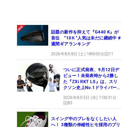
話題の新作を抑えて『G440 K』が
首位 “10Ｋ”人気は未だに継続中 #
週間ギアランキング
2026年8月8日 (土) 18時00分
11
ついに正式発表、9月12日デ
ビュー！未発表時から2勝し
た『ZXi RKT LS』は、スリ
クソン史上No.1ドライバー!?
【打ってみた】
2026年8月5日 (水) 11時31分
83
スイング中のブレをなくしたい人
へ！ 3種類の伸縮性ヒモ採用のブリ