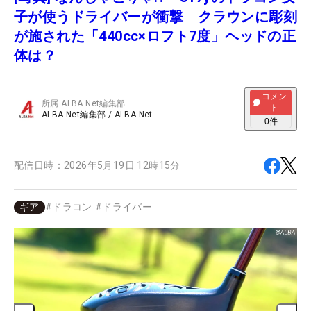
子が使うドライバーが衝撃 クラウンに彫刻
が施された「440cc×ロフト7度」ヘッドの正
体は？
コメン
所属
ALBA Net編集部
ト
ALBA Net編集部
/
ALBA Net
0
件
配信日時：
2026年5月19日 12時15分
ギア
#
ドラコン
#
ドライバー