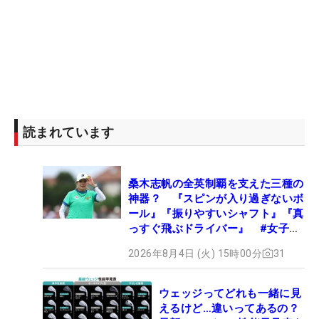
読まれています
桑木志帆の全英制覇を支えた三種の
神器？ 『スピンが入り過ぎないボ
ール』『振りやすいシャフト』『真
っすぐ飛ぶドライバー』 #女子プ
ロセッティング
2026年8月4日 (火) 15時00分
31
ウェッジってどれも一緒に見
えるけど…違いってあるの？