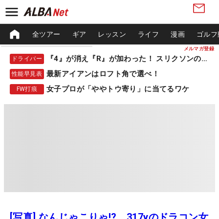
全ツアー
ギア
レッスン
ライフ
漫画
ゴルフ
メルマガ登録
『4』が消え『R』が加わった！ スリクソンの新作
ドライバー
最新アイアンはロフト角で選べ！
性能早見表
女子プロが「ややトウ寄り」に当てるワケ
FW打痕
[写真] なんじゃこりゃ!? 317yのドラコン女