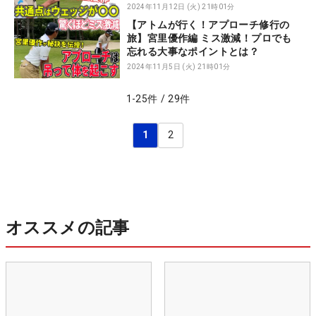
2024年11月12日 (火) 21時01分
【アトムが行く！アプローチ修行の
旅】宮里優作編 ミス激減！プロでも
忘れる大事なポイントとは？
2024年11月5日 (火) 21時01分
1
-
25
件
/
29
件
1
2
オススメの記事