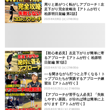
周りと差がつく転がしアプローチ！左
足下がり完全攻略法【アトムが行く
柏原明日架編 第2話】
2025年4月8日 (火) 21時00分
【初心者必見】左足下がりが簡単に寄
るアプローチ【アトムが行く 柏原明
日架編 第1話】
2025年4月1日 (火) 21時00分
○○を聞きながら打つと上手くなる！ト
ッププロたちが実践するアプローチ練
習法【アトムが行く】
2025年3月25日 (火) 21時00分
【アプローチが苦手な人必見】「失敗
しやすい原因」が分れば球は簡単に上
がります【アトムが行く】
2025年3月18日 (火) 21時00分