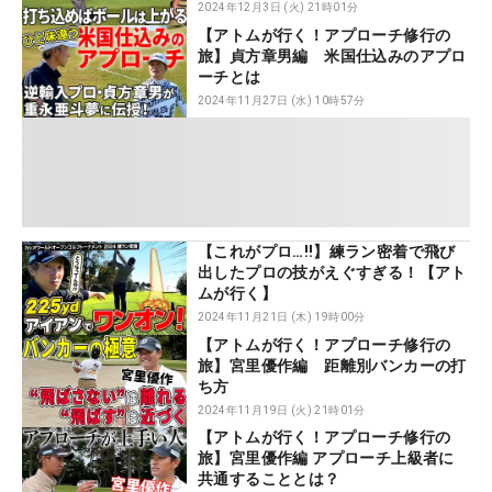
2024年12月3日 (火) 21時01分
【アトムが行く！アプローチ修行の
旅】貞方章男編 米国仕込みのアプロ
ーチとは
2024年11月27日 (水) 10時57分
【これがプロ…‼】練ラン密着で飛び
出したプロの技がえぐすぎる！【アト
ムが行く】
2024年11月21日 (木) 19時00分
【アトムが行く！アプローチ修行の
旅】宮里優作編 距離別バンカーの打
ち方
2024年11月19日 (火) 21時01分
【アトムが行く！アプローチ修行の
旅】宮里優作編 アプローチ上級者に
共通することとは？