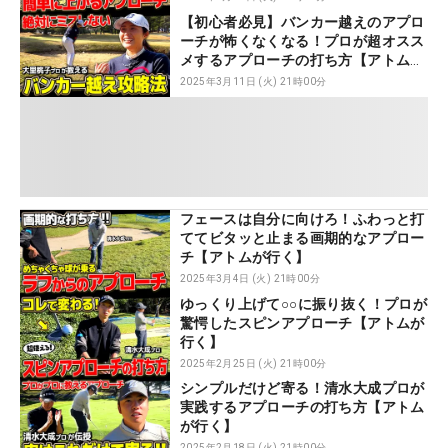
【初心者必見】バンカー越えのアプロ
ーチが怖くなくなる！プロが超オスス
メするアプローチの打ち方【アトムが
行く】
2025年3月11日 (火) 21時00分
フェースは自分に向けろ！ふわっと打
ててビタッと止まる画期的なアプロー
チ【アトムが行く】
2025年3月4日 (火) 21時00分
ゆっくり上げて○○に振り抜く！プロが
驚愕したスピンアプローチ【アトムが
行く】
2025年2月25日 (火) 21時00分
シンプルだけど寄る！清水大成プロが
実践するアプローチの打ち方【アトム
が行く】
2025年2月18日 (火) 21時00分