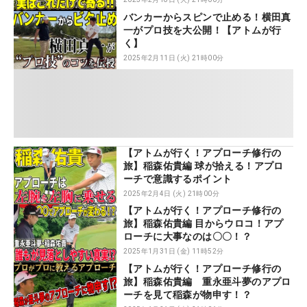
バンカーからスピンで止める！横田真
一がプロ技を大公開！【アトムが行
く】
2025年2月11日 (火) 21時00分
【アトムが行く！アプローチ修行の
旅】稲森佑貴編 球が拾える！アプロ
ーチで意識するポイント
2025年2月4日 (火) 21時00分
【アトムが行く！アプローチ修行の
旅】稲森佑貴編 目からウロコ！アプ
ローチに大事なのは〇〇！？
2025年1月31日 (金) 11時52分
【アトムが行く！アプローチ修行の
旅】稲森佑貴編 重永亜斗夢のアプロ
ーチを見て稲森が物申す！？