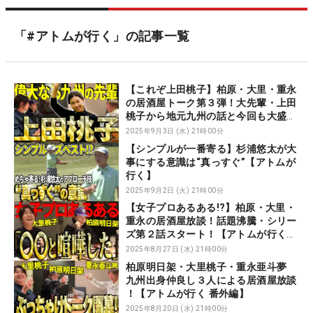
「#アトムが行く」の記事一覧
【これぞ上田桃子】柏原・大里・重永
の居酒屋トーク第３弾！大先輩・上田
桃子から地元九州の話と今回も大盛り
上がり！【アトムが行く！番外編】
2025年9月3日 (水) 21時00分
【シンプルが一番寄る】杉浦悠太が大
事にする意識は“真っすぐ”【アトムが
行く】
2025年9月2日 (火) 21時00分
【女子プロあるある!?】柏原・大里・
重永の居酒屋放談！話題沸騰・シリー
ズ第２話スタート！【アトムが行く！
番外編】
2025年8月27日 (水) 21時00分
柏原明日架・大里桃子・重永亜斗夢
九州出身仲良し３人による居酒屋放談
！【アトムが行く 番外編】
2025年8月20日 (水) 21時00分