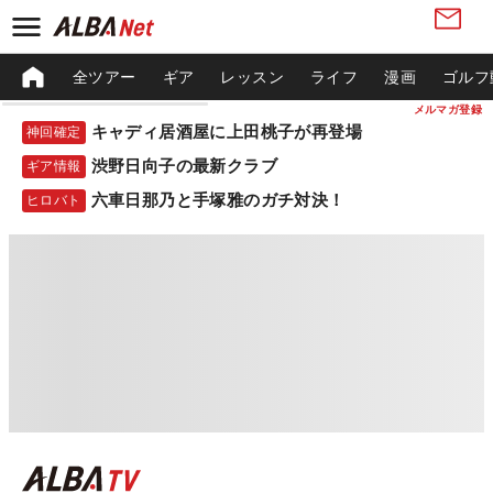
全ツアー
ギア
レッスン
ライフ
漫画
ゴルフ
メルマガ登録
キャディ居酒屋に上田桃子が再登場
神回確定
渋野日向子の最新クラブ
ギア情報
六車日那乃と手塚雅のガチ対決！
ヒロバト