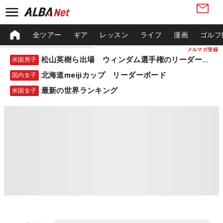
全ツアー
ギア
レッスン
ライフ
漫画
ゴルフ
メルマガ登録
松山英樹ら出場 ウィンダム選手権のリーダーボード
米国男子
北海道meijiカップ リーダーボード
国内女子
最新の世界ランキング
米国女子