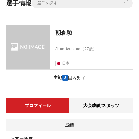
選手情報
朝倉駿
Shun Asakura
（27歳）
日本
主戦
国内男子
プロフィール
大会成績/スタッツ
成績