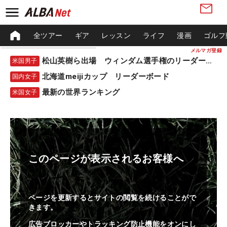
全ツアー
ギア
レッスン
ライフ
漫画
ゴルフ
メルマガ登録
松山英樹ら出場 ウィンダム選手権のリーダーボード
米国男子
北海道meijiカップ リーダーボード
国内女子
最新の世界ランキング
米国女子
このページが表示されるお客様へ
ページを更新するとサイトの閲覧を続けることがで
きます。
広告ブロッカーやトラッキング防止機能をオンにし