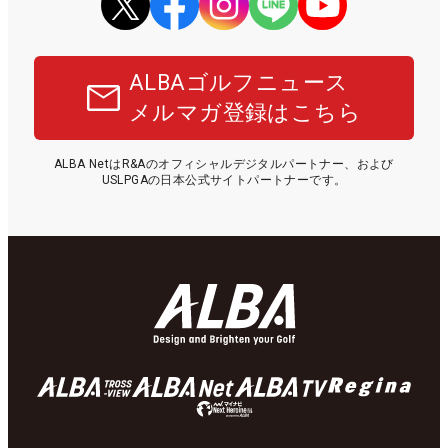
ALBAゴルフニュース
メルマガ登録はこちら
ALBA NetはR&Aのオフィシャルデジタルパートナー、および
USLPGAの日本公式サイトパートナーです。