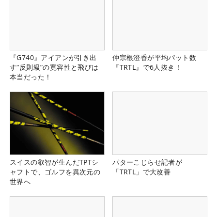
『G740』アイアンが引き出
仲宗根澄香が平均パット数
す“反則級”の寛容性と飛びは
『TRTL』で6人抜き！
本当だった！
スイスの叡智が生んだTPTシ
パターこじらせ記者が
ャフトで、ゴルフを異次元の
「TRTL」で大改善
世界へ