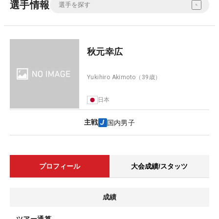
選手情報
秋元幸広
Yukihiro Akimoto
（39歳）
日本
主戦
国内男子
プロフィール
大会成績/スタッツ
成績