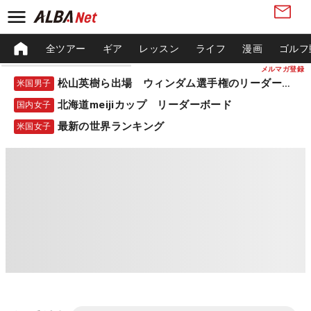
全ツアー
ギア
レッスン
ライフ
漫画
ゴルフ
メルマガ登録
松山英樹ら出場 ウィンダム選手権のリーダーボード
米国男子
北海道meijiカップ リーダーボード
国内女子
最新の世界ランキング
米国女子